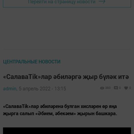
Перейти на страницу новости
ЦЕНТРАЛЬНЫЕ НОВОСТИ
«СалаваTik»лар әбиләргә җыр бүләк итә
admin,
5 апрель 2022 - 13:15
383
0
0
«СалаваTik»лар әбиләренә булган хисләрен өр яңа
җырга салып «Әбием, әбекәем» җырын башкара.