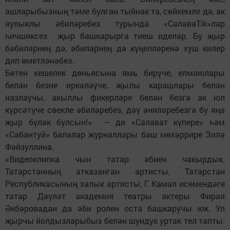
ашларыбызның тәме булган тыйнак та, сөйкемле дә, ак
яулыклы әбиләребез турында «СалаваTik»лар
һичшиксез җыр башкарырга тиеш иделәр. Бу җыр
бәбиләрнең дә, әбиләрнең дә күңелләренә хуш килер
дип өметләнәбез.
Бөтен кешелек дөньясына ямь бирүче, елмаюлары
белән безне иркәләүче, җылы карашлары белән
назлаучы, акыллы фикерләре белән безгә ак юл
күрсәтүче сөекле әбиләребез, дәү әниләребезгә бу яңа
җыр бүләк булсын!» – ди «Салават күпере» һәм
«Сабантуй» балалар журналлары баш мөхәррире Зилә
Фәйзуллина.
«Видеоклипка чын татар әбиен чакырдык.
Татарстанның атказанган артисты, Татарстан
Республикасының халык артисты, Г. Камал исемендәге
татар Дәүләт академия театры актеры Фирая
Әкбәровадан да әби ролен оста башкаручы юк. Ул
җырчы йолдызларыбыз белән шундук уртак тел тапты.