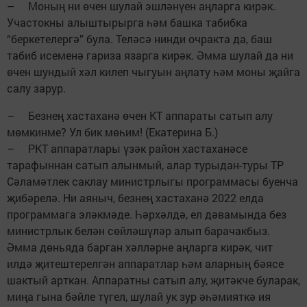
– Моның ни өчен шулай эшләнүен аңларга кирәк.
Участокны алыштырырга һәм башка табибка
“беркетелергә” була. Теләсә нинди очракта да, баш
табиб исеменә гариза язарга кирәк. Әмма шулай да ни
өчен шундый хәл килеп чыгуын аңлату һәм моны җайга
салу зарур.
– Безнең хастаханә өчен КТ аппараты сатып алу
мөмкинме? Ул бик мөһим! (Екатерина Б.)
– РКТ аппаратлары үзәк район хастаханәсе
тарафыннан сатып алынмый, алар турыдан-туры ТР
Сәламәтлек саклау министрлыгы программасы буенча
җибәрелә. Ни аяныч, безнең хастаханә 2022 елда
программага эләкмәде. Һәр­хәлдә, ел дәвамында без
министрлык белән сөйләшүләр алып барачакбыз.
Әмма дөньяда барган хәлләрне аңларга кирәк, чит
илдә җитештерелгән аппаратлар һәм аларның бәясе
шактый арткан. Аппаратны сатып алу, җитәкче буларак,
миңа гына бәйле түгел, шулай ук зур әһәмияткә ия