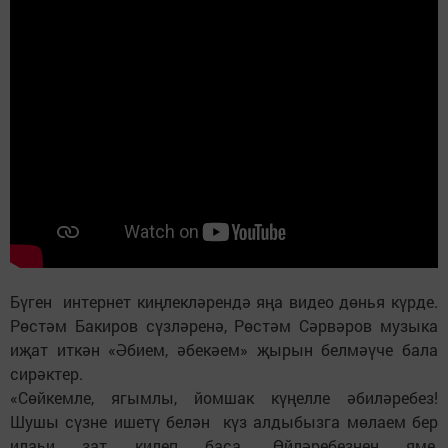
Бүген интернет киңлекләрендә яңа видео дөнья күрде.
Рөстәм Бакиров сүзләренә, Рөстәм Сәрвәров музыка
иҗат иткән «Әбием, әбекәем» җырын белмәүче бала
сирәктер.
«Сөйкемле, ягымлы, йомшак күңелле әбиләребез!
Шушы сүзне ишетү белән күз алдыбызга мөлаем бер
илаһи зат килеп баса. Өйләребезнең яме,