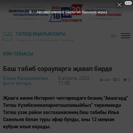
4
Автоматическое закрытие баннера через
ТӘТЕШ ЯҢАЛЫКЛАРЫ
16+
Тәтеш районы "Тәтеш таңнары" газетасы
КӨН ТЕМАСЫ
Баш табиб сорауларга җавап бирде
Елена Калашникова,
6 апрель 2022 -
428
0
0
фото автора,
11:09
Җомга көнне Интернет челтәрендәге безнең “Авангард”
Тәтеш #үзебезнекеләрнеташламыйбыз” төркемендә
Тәтеш үзәк район хастаханәсенең баш табибы Илья
Савельев белән туры эфир булды, аны 12 меңнән
күбрәк кеше карады.