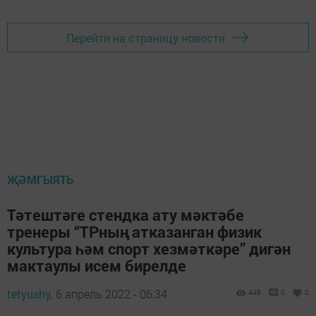
Перейти на страницу новости
ҖӘМГЫЯТЬ
Тәтештәге стендка ату мәктәбе
тренеры “ТРның атказанган физик
культура һәм спорт хезмәткәре” дигән
мактаулы исем бирелде
tetyushy,
6 апрель 2022 - 06:34
449
0
0