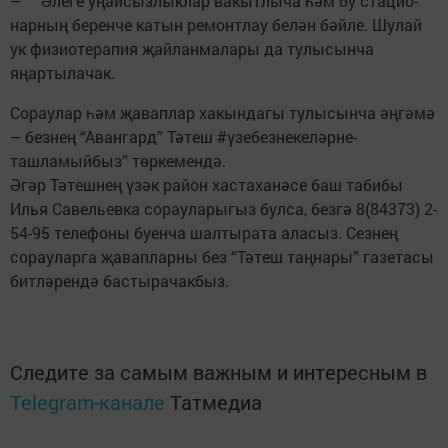
– Әлеге уңайсызлыклар вакытлыча һәм бу ста­цио­
нарның беренче катын ремонтлау белән бәйле. Шулай
ук физиотерапия җай­ланмалары да тулысынча
яңартылачак.
Сораулар һәм җаваплар хакындагы тулысынча әңгә­мә
– безнең ­“Авангард” Тәтеш #үзебезнекеләрне-
ташламыйбыз” төркемендә.
Әгәр Тәтешнең үзәк район хастаханәсе баш табибы
Илья Савельевка сорауларыгыз булса, безгә 8(84373) 2-
54-95 телефоны буенча шалтырата аласыз. Сезнең
сорауларга җавапларны без “Тәтеш таңнары” газетасы
битләрендә бастырачакбыз.
Следите за самым важным и интересным в
Telegram-канале
Татмедиа