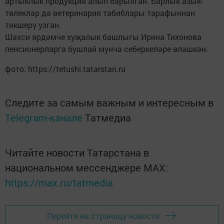
артыклык продукция алып барылган. Барлык азык-
төлекләр дә ветеринария табиблары тарафыннан
тикшерү узган.
Шәхси ярдәмче хуҗалык башлыгы Ирина Тихонова
пенсионерларга бушлай мунча себеркеләре өләшкән.
фото: https://tetushi.tatarstan.ru
Следите за самым важным и интересным в
Telegram-канале
Татмедиа
Читайте новости Татарстана в
национальном мессенджере MАХ:
https://max.ru/tatmedia
Перейти на страницу новости