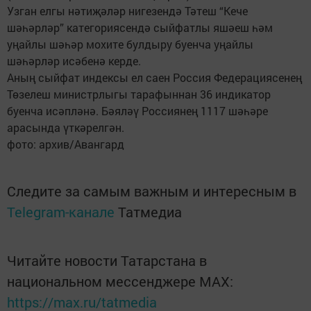
Узган елгы нәтиҗәләр нигезендә Тәтеш “Кече
шәһәрләр” категориясендә сыйфатлы яшәеш һәм
уңайлы шәһәр мохите булдыру буенча уңайлы
шәһәрләр исәбенә керде.
Аның сыйфат индексы ел саен Россия Федерациясенең
Төзелеш министрлыгы тарафыннан 36 индикатор
буенча исәпләнә. Бәяләү Россиянең 1117 шәһәре
арасында үткәрелгән.
фото: архив/Авангард
Следите за самым важным и интересным в
Telegram-канале
Татмедиа
Читайте новости Татарстана в
национальном мессенджере MАХ:
https://max.ru/tatmedia