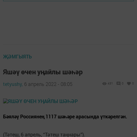
ҖӘМГЫЯТЬ
Яшәү өчен уңайлы шәһәр
tetyushy,
6 апрель 2022 - 08:05
431
0
0
Бәяләү Россиянең 1117 шәһәре арасында үткәрелгән.
(Тәтеш, 6 апрель, “Тәтеш таңнары”).