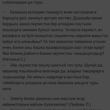
сәбәпләрдән дә тора.
– Баланың күзләрен тик­шертү өчен хастаханәгә
барырга дип, каникул җитүен көттем. Дүшәмбе көнне
бардым, әмма окулистка бер атнадан соң гына
язылырга мөмкин булып чыкты. Тәтештә окулист, өч
вазифага ия булганлыктан, пациентны кирәкле вакытта
кабул итә алмыймы? Ул төп хезмәтен тиешенчә үтәсен
өчен, бәлки аны башка вазифалардан азат итәргәдер?
Яки безнең районга башка окулистны чакырыргадыр?
(Наталья С.)
– Әйе, окулистка язылу шактый тиз тула. Шулай да,
кешеләр язылмыйча килгәндә дә, аларны тикшерергә
тырышалар. Ни аяныч, кадрларга кытлык бар,
табибларга үзләренә өстәмә йөкләмә алырга туры
килә.
– Электр белән дәвалау һәм массаж ясау
кабинетларын кайчан бүләчәкләр? (Любовь П.)