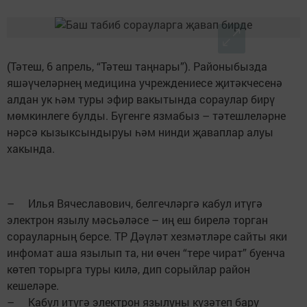
(Тәтеш, 6 апрель, “Тәтеш таңнары”). ­Районыбызда
яшәүчеләрнең ­медицина ­учреждениесе җитәкчесенә
алдан ук һәм туры эфир вакытында сораулар бирү
мөмкинлеге булды. Бүгенге язмабыз – тәтешлеләрне
нәрсә кызыксындыруы һәм нинди җаваплар алуы
хакында.
– Илья Вячеславович, бел­геч­ләргә кабул итүгә
электрон язылу мәсьәләсе – иң еш бирелә торган
сорауларның берсе. ТР Дәүләт хезмәтләре сайты яки
инфомат аша язылып та, ни өчен “тере чират” буенча
көтеп торырга туры килә, дип сорыйлар район
кешеләре.
– Кабул итүгә электрон язылуны күзәтеп бару