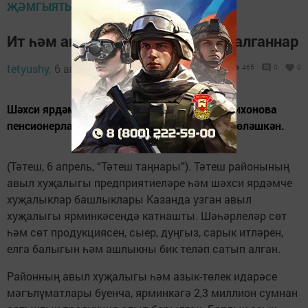
ҖӘМГЫЯТЬ
Ит һәм ашлыкны күпләп сатып алганнар
tetyushy,
6 апрель 2022 - 10:37
465
0
0
Шәхси ярдәмче хуҗалык башлыгы Ирина Тихонова
пенсионерларга бушлай мунча себеркеләре өләшкән.
(Тәтеш, 6 апрель, “Тәтеш таңнары”). Тәтеш районының
авыл хуҗалыгы предприятиеләре һәм шәхси ярдәмче
хуҗалыклар башлыклары Казанда узган авыл
хуҗалыгы ярминкәсендә катнашты. Шәһәрлеләр сөт
һәм сөт продукциясен, сыер, дуңгыз, сарык итләрен,
елга балыгын һәм ашлыкны бик теләп сатып алган.
Районның авыл хуҗалыгы һәм азык-төлек идарәсе
мәгъ­лүматлары буенча, ярминкәгә 2,3 миллион сумнан