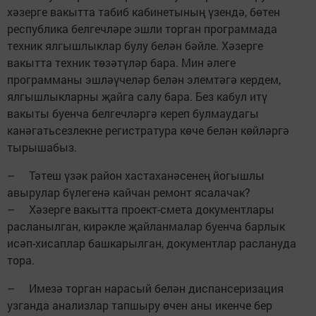
хәзерге вакытта табиб кабинетының үзендә, бөтен
республика белгечләре эшли торган программада
техник ялгышлыклар булу белән бәйле. Хәзерге
вакытта техник төзәтүләр бара. Мин әлеге
программаны эшләүчеләр белән элемтәгә кердем,
ялгышлыкларны җайга салу бара. Без кабул итү
вакыты буенча белгечләргә кереп булмаудагы
канәгатьсезлекне регистратура көче белән көйләргә
тырышабыз.
– Тәтеш үзәк район хас­таханәсенең йогышлы
авырулар бүлегенә кайчан ремонт ясалачак?
– Хәзерге вакытта проект-смета документлары
расланылган, кирәкле җайланмалар буенча барлык
исәп-хисаплар башкарылган, документлар раслануда
тора.
– Имезә торган нарасый белән диспансеризация
узганда анализлар тапшыру өчен аны икенче бер