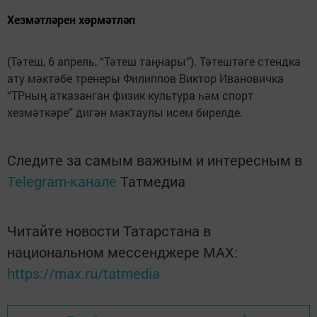
Хезмәтләрен хөрмәтләп
(Тәтеш, 6 апрель, “Тәтеш таңнары”). ­Тәтештәге стендка
ату мәктәбе тренеры Филиппов Виктор Ивановичка
“ТРның атказанган физик культура һәм спорт
хезмәткәре” дигән мактаулы исем бирелде.
Следите за самым важным и интересным в
Telegram-канале
Татмедиа
Читайте новости Татарстана в
национальном мессенджере MАХ:
https://max.ru/tatmedia