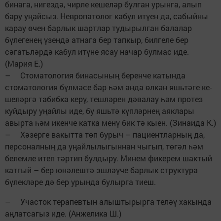
бинага, ни­гездә, чирле кешеләр булган урынга, алып
бару уңайсыз. Невропатолог кабул итүен дә, сабыйны
карау өчен барлык шартлар тудырылган балалар
бүлегенең үзендә атнага бер тапкыр, билгеле бер
сәгатьләрдә кабул итүне ясау начар булмас иде.
(Мария Е.)
– Стоматология бина­сының беренче катында
стоматология бүлмәсе бар һәм анда өлкән яшьтәге ке­­
ше­ләргә табибка керү, теш­ләрен дәвалау һәм протез
куйдыру уңайлы иде, бу яшьтә күпләрнең аяклары
авырта һәм икенче катка менү бик тә кыен. (Зинаида К.)
– Хәзерге вакытта төп бурыч – пациентларның да,
персоналның да уңай­лылыгыннан чыгып, төгәл һәм
белемле итеп тәртип булдыру. Минем фикерем шактый
катгый – бер юнәлештә эшләүче барлык структура
бүлекләре дә бер урында булырга тиеш.
– Участок терапевтын алыштырырга теләү хакында
аңлатсагыз иде. (Анжелика Ш.)