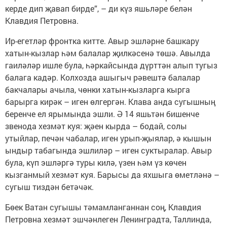
керде дип җавап бирде”, – ди күз яшьләре белән
Клавдия Петровна.
Ир-егетләр фронтка китте. Авыр эшләрне башкару
хатын-кызлар һәм балалар җилкәсенә төшә. Авылда
гаиләләр ишле була, һәркайсында дүрттән алып тугыз
балага кадәр. Колхозда ашыгыч рәвештә балалар
бакчалары ачыла, чөнки хатын-кызларга кырга
барырга кирәк – иген өлгергән. Клава анда сугышның
беренче ел ярымында эшли. Ә 14 яшьтән бишенче
звенода хезмәт куя: җәен кырда – бодай, солы
утыйлар, печән чабалар, иген урып-җыялар, ә кышын
ындыр табагында эшлиләр – иген суктыралар. Авыр
була, күп эшләргә туры килә, үзен һәм үз көчен
кызганмый хезмәт куя. Барысы да яхшыга өметләнә –
сугыш тиздән бетәчәк.
Бөек Ватан сугышы тәмамланганнан соң, Клавдия
Петровна хезмәт эшчәнлеген Ленинградта, Таллинда,