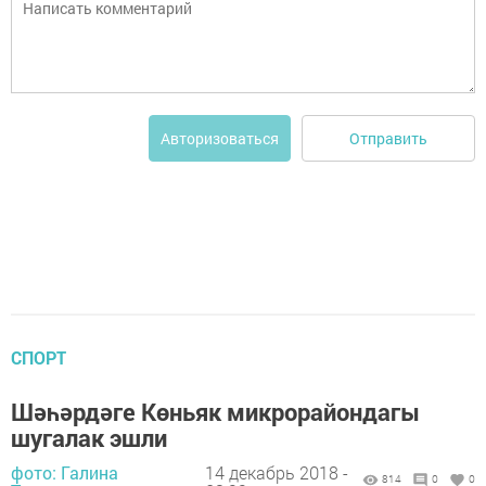
Отправить
Авторизоваться
СПОРТ
Шәһәрдәге Көньяк микрорайондагы
шугалак эшли
фото: Галина
14 декабрь 2018 -
814
0
0