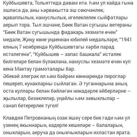
Куйбышевта, Тольяттида дәвам итә. Һәм ул кайда гына
эшләсә дә, аны һәрвакытта эш сөючәнлек,
җаваплылык, намуслылык, игелеклелек сыйфатлары
аерып тора. Тыл эшчәне, Бөек Ватан сугышы ветераны
“Бөек Ватан сугышында фидакарь хезмәте өчен”
медале, Җиңү көне уңаеннан юбилей медальләре, “1941
елның 7 ноябрендә Куйбышевтагы хәрби парад
истәлегенә”, “Куйбышев – запас башкала” истәлек
билгеләре белән бүләкләнә, намуслы хезмәте өчен күп
кенә Мактау грамоталары бар.
Әбекәй элегрәк ял һәм бәйрәм көннәрендә пирог­лар
пешереп, кунакларны сыйлаган. Ә туганнарына аның
оста куллары белән бәйләгән никадәрле әйберләрне –
җылылар, бизәклеләр, уңайлы һәм зәвыклылар –
санап бетерерлек түгел!
Клавдия Петровнаның озак яшәү сере бик гади һәм ул
үзенең якыннарын, кадерле кешеләре – балаларын,
оныкларын, аеруча да оныкчык­ларын ихластан ярата.