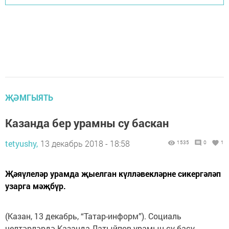
ҖӘМГЫЯТЬ
Казанда бер урамны су баскан
tetyushy,
13 декабрь 2018 - 18:58
1535
0
1
Җәяүлеләр урамда җыелган күлләвекләрне сикергәләп
узарга мәҗбүр.
(Казан, 13 декабрь, “Татар-информ”). Социаль
челтәрләрдә Казанда Латыйпов урамын су басу