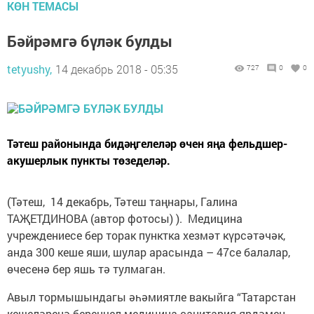
КӨН ТЕМАСЫ
Бәйрәмгә бүләк булды
tetyushy,
14 декабрь 2018 - 05:35
727
0
0
Тәтеш районында бидәңгелеләр өчен яңа фельдшер-
акушерлык пункты төзеделәр.
(Тәтеш, 14 декабрь, Тәтеш таңнары, Галина
ТАҖЕТДИНОВА (автор фотосы) ). Медицина
учреждениесе бер торак пунктка хезмәт күрсә­тәчәк,
анда 300 кеше яши, шулар арасында – 47се балалар,
өчесенә бер яшь тә тулмаган.
Авыл тормышындагы әһәмиятле вакыйга “Татарстан
кешеләренә беренчел медицина-санитария ярдәмен