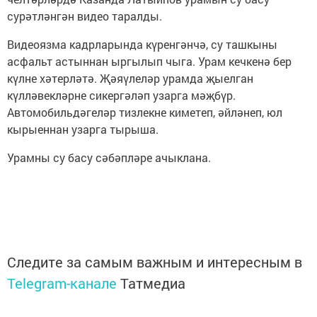
сурәтләнгән видео таралды.
Видеоязма кадрларында күренгәнчә, су ташкыны
асфальт астыннан ыргылып чыга. Урам кечкенә бер
күлне хәтерләтә. Җәяүлеләр урамда җыелган
күлләвекләрне сикергәләп узарга мәҗбүр.
Автомобильдәгеләр тизлекне киметеп, әйләнеп, юл
кырыеннан узарга тырыша.
Урамны су басу сәбәпләре ачыклана.
Следите за самым важным и интересным в
Telegram-канале
Татмедиа