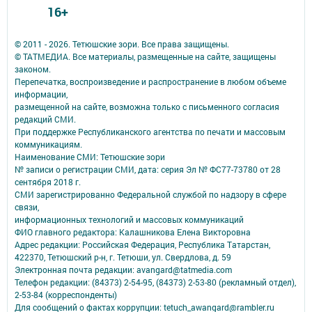
16+
© 2011 - 2026. Тетюшские зори. Все права защищены.
© ТАТМЕДИА. Все материалы, размещенные на сайте, защищены
законом.
Перепечатка, воспроизведение и распространение в любом объеме
информации,
размещенной на сайте, возможна только с письменного согласия
редакций СМИ.
При поддержке Республиканского агентства по печати и массовым
коммуникациям.
Наименование СМИ: Тетюшские зори
№ записи о регистрации СМИ, дата: серия Эл № ФС77-73780 от 28
сентября 2018 г.
СМИ зарегистрированно Федеральной службой по надзору в сфере
связи,
информационных технологий и массовых коммуникаций
ФИО главного редактора: Калашникова Елена Викторовна
Адрес редакции: Российская Федерация, Республика Татарстан,
422370, Тетюшский р-н, г. Тетюши, ул. Свердлова, д. 59
Электронная почта редакции: avangard@tatmedia.com
Телефон редакции: (84373) 2-54-95, (84373) 2-53-80 (рекламный отдел),
2-53-84 (корреспонденты)
Для сообщений о фактах коррупции: tetuch_awangard@rambler.ru