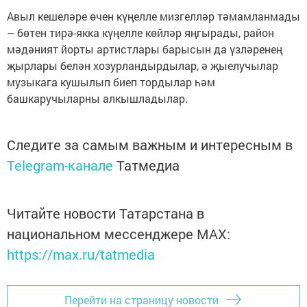
Авыл кешеләре өчен күңелле мизгелләр тәмамланмады
– бө­тен тирә-якка күңелле көйләр яңгырады, район
мәдәният йорты артистлары барысын да үзләренең
җырлары белән хозурландырдылар, ә җыелучылар
музыкага кушылып биеп тордылар һәм
башкаручыларны алкышладылар.
Следите за самым важным и интересным в
Telegram-канале
Татмедиа
Читайте новости Татарстана в
национальном мессенджере MАХ:
https://max.ru/tatmedia
Перейти на страницу новости