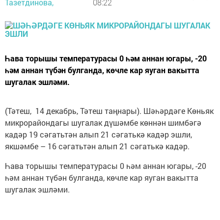
Тазетдинова,
08:22
Һава торышы температурасы 0 һәм аннан югары, -20
һәм аннан түбән булганда, көчле кар яуган вакытта
шугалак эшләми.
(Тәтеш, 14 декабрь, Тәтеш таңнары). Шәһәрдәге Көньяк
микрорайондагы шугалак дүшәмбе көннән шимбәгә
кадәр 19 сәгатьтән алып 21 сәгатькә кадәр эшли,
якшәмбе – 16 сәгатьтән алып 21 сәгатькә кадәр.
Һава торышы температурасы 0 һәм аннан югары, -20
һәм аннан түбән булганда, көчле кар яуган вакытта
шугалак эшләми.