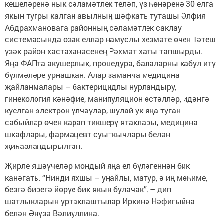
кешеләренә нык сәламәтлек теләп, үз һөнәренә 30 елга
якын тугры калган авылның шәфкать туташы Әлфия
Абдрахмановага районның сәламәтлек саклау
системасында озак еллар намуслы хезмәте өчен Тәтеш
үзәк район хастаханәсенең Рәхмәт хаты тапшырды.
Яңа ФАПта акушерлык, процедура, балаларны кабул итү
бүлмәләре урнашкан. Алар заманча медицина
җайланмалары – бактерицид­лы нурландыру,
гинекология кәнәфие, манипуляцион өстәлләр, идәнгә
куелган электрон үлчәүләр, шулай ук яңа туган
сабыйлар өчен карап тикшерү ятаклары, медицина
шкафлары, фармацевт суыткычлары белән
җиһазландырылган.
Җирле яшәүчеләр мондый яңа ел бүләгеннән бик
канәгать. “Нинди яхшы – уңайлы, матур, ә иң мөһиме,
безгә бирегә йөрүе бик якын булачак”, – дип
шатлыкларын уртаклаштылар Иркинә Нәфигыйна
белән Әнүзә ­Вәлиуллина.