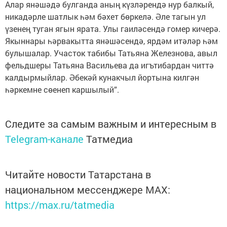
Алар янәшәдә булганда аның күзләрендә нур балкый,
никадәрле шатлык һәм бәхет бөркелә. Әле тагын ул
үзенең туган ягын ярата. Улы гаиләсендә гомер кичерә.
Якыннары һәрвакытта янәшәсендә, ярдәм итәләр һәм
булышалар. Участок табибы Татьяна Железнова, авыл
фельдшеры Татьяна Василь­ева да игътибардан читтә
калдырмыйлар. Әбекәй кунакчыл йортына килгән
һәркемне сөенеп каршылый”.
Следите за самым важным и интересным в
Telegram-канале
Татмедиа
Читайте новости Татарстана в
национальном мессенджере MАХ:
https://max.ru/tatmedia