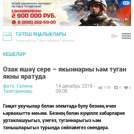
ТӘТЕШ ЯҢАЛЫКЛАРЫ
16+
Тәтеш районы "Тәтеш таңнары" газетасы
КЕШЕЛӘР
Озак яшәү сере – якыннарны һәм туган
якны яратуда
фото: Галина
14 декабрь 2018 -
1105
0
0
Тазетдинова,
09:08
Гәҗит укучылар белән элемтәдә булу безнең өчен
һәрвакытта мөһим. Безнең белән күңелле хәбәрләрне
уртаклашуыгыз, үзегез, туганнарыгыз һәм
танышларыгыз турында сөйләвегез сөендерә.