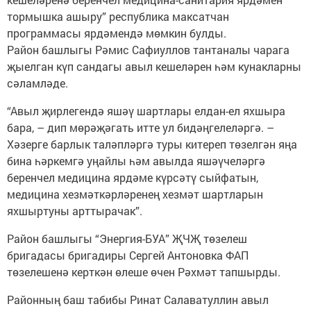
тормышка ашыру” рес­публика максатчан
программасы ярдәмендә мөмкин булды.
Район башлыгы Рәмис Сафиуллов тантаналы чарага
җыелган күп сандагы авыл кешеләрен һәм кунакларны
сәламләде.
“Авыл җирлегендә яшәү шартлары елдан-ел яхшыра
бара, – дип мөрәҗәгать итте ул бидәңгелеләргә. –
Хәзерге барлык таләп­ләргә туры китереп төзелгән яңа
бина һәркемгә уңайлы һәм авылда яшәүчеләргә
беренчел медицина ярдәме күрсәтү сыйфатын,
медицина хезмәткәрләренең хезмәт шартларын
яхшыртуны арттырачак”.
Район башлыгы “Энергия-БУА” ҖЧҖ төзелеш
бригадасы бригадиры Сергей Антоновка ФАП
төзелешенә керткән өлеше өчен Рәхмәт тапшырды.
Районның баш табибы Ринат Салаватуллин авыл