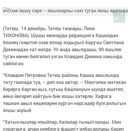
(Тәтеш, 14 декабрь, Тәтеш таңнары, Лина
ТИХОНОВА). Шушы көннәрдә редакциягә Кашкадан
безнең гәҗитне озак еллар яздырып баручы Светлана
Деминадан хат килде. Ул анда авылдашы, 90 яшьлек
туган көнен билгеләп узган Клавдия Демина хакында
сөйләгән.
“Клавдия Петровна Тәтеш районы Кашка авылында
тату гаиләдә туа, – дип яза автор. – Мәктәпкә имтихан
бирергә барган кыз, сугыш башлануын шунда ишетеп,
өенә йөгереп кайтуын бик яхшы хәтерли. Хафага
төшкән авыл кешеләрен күргәч нәрсәдер булганлыгын
яхшы аңлый.
“Хатын-кызлар елыйлар, балалар тынып калды. Мин
сораганга, апам илебезгә фашист илбасарлары бәреп