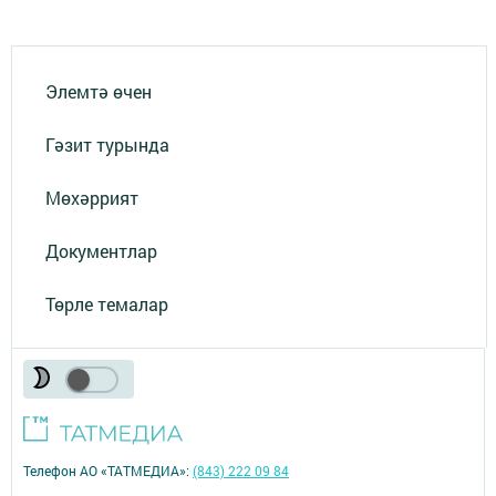
Элемтә өчен
Гәзит турында
Мөхәррият
Документлар
Төрле темалар
Телефон АО «ТАТМЕДИА»:
(843) 222 09 84