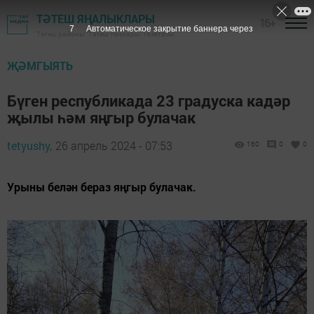
ТӘТЕШ ЯҢАЛЫКЛАРЫ
16+
6
Автоматическое закрытие баннера через
Тәтеш районы "Тәтеш таңнары" газетасы
ҖӘМГЫЯТЬ
Бүген республикада 23 градуска кадәр
җылы һәм яңгыр булачак
tetyushy,
26 апрель 2024 - 07:53
160
0
0
Урыны белән бераз яңгыр булачак.