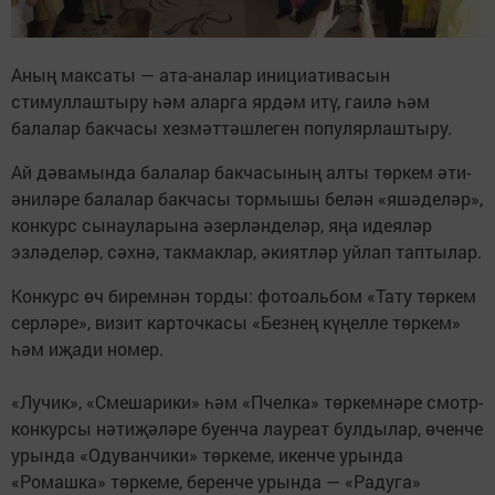
Аның максаты — ата-аналар инициативасын
стимуллаштыру һәм аларга ярдәм итү, гаилә һәм
балалар бакчасы хезмәттәшлеген популярлаштыру.
Ай дәвамында балалар бакчасының алты төркем әти-
әниләре балалар бакчасы тормышы белән «яшәделәр»,
конкурс сынауларына әзерләнделәр, яңа идеяләр
эзләделәр, сәхнә, такмаклар, әкиятләр уйлап таптылар.
Конкурс өч биремнән торды: фотоальбом «Тату төркем
серләре», визит карточкасы «Безнең күңелле төркем»
һәм иҗади номер.
«Лучик», «Смешарики» һәм «Пчелка» төркемнәре смотр-
конкурсы нәтиҗәләре буенча лауреат булдылар, өченче
урында «Одуванчики» төркеме, икенче урында
«Ромашка» төркеме, беренче урында — «Радуга»