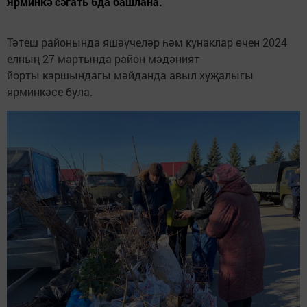
Ярминкә сәгать 6да башлана.
Тәтеш районында яшәүчеләр һәм кунаклар өчен 2024
елның 27 мартында район мәдәният
йорты каршындагы мәйданда авыл хуҗалыгы
ярминкәсе була.