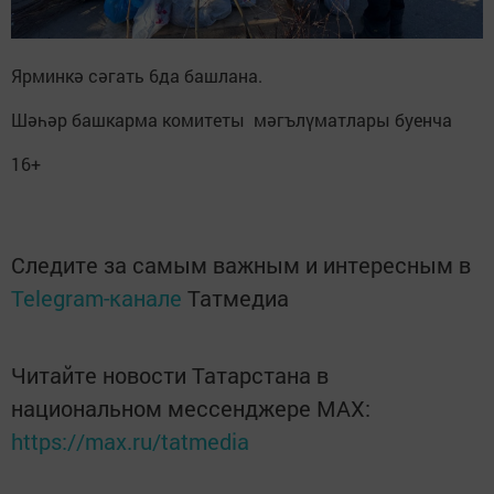
Ярминкә сәгать 6да башлана.
Шәһәр башкарма комитеты мәгълүматлары буенча
16+
Следите за самым важным и интересным в
Telegram-канале
Татмедиа
Читайте новости Татарстана в
национальном мессенджере MАХ:
https://max.ru/tatmedia