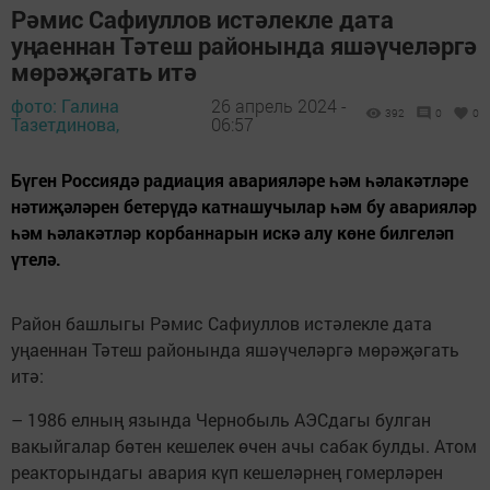
Рәмис Сафиуллов истәлекле дата
уңаеннан Тәтеш районында яшәүчеләргә
мөрәҗәгать итә
фото: Галина
26 апрель 2024 -
392
0
0
Тазетдинова,
06:57
Бүген Россиядә радиация аварияләре һәм һәлакәтләре
нәтиҗәләрен бетерүдә катнашучылар һәм бу аварияләр
һәм һәлакәтләр корбаннарын искә алу көне билгеләп
үтелә.
Район башлыгы Рәмис Сафиуллов истәлекле дата
уңаеннан Тәтеш районында яшәүчеләргә мөрәҗәгать
итә:
– 1986 елның язында Чернобыль АЭСдагы булган
вакыйгалар бөтен кешелек өчен ачы сабак булды. Атом
реакторындагы авария күп кешеләрнең гомерләрен