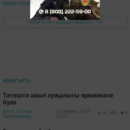
https://max.ru/tatmedia
Перейти на страницу новости
ҖӘМГЫЯТЬ
Тәтештә авыл хуҗалыгы ярминкәсе
була
фото: Галина
25 апрель 2024 -
165
0
0
Тазетдинова,
13:07