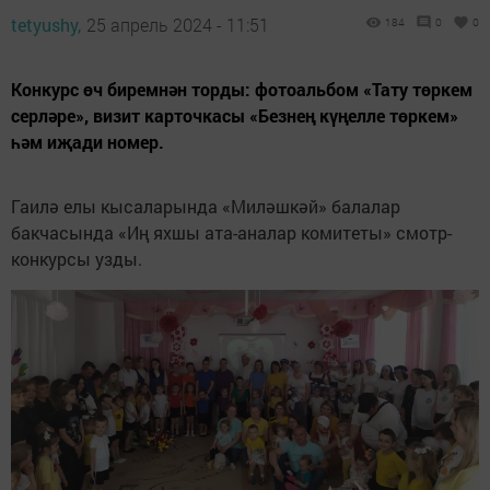
tetyushy,
25 апрель 2024 - 11:51
184
0
0
Конкурс өч биремнән торды: фотоальбом «Тату төркем
серләре», визит карточкасы «Безнең күңелле төркем»
һәм иҗади номер.
Гаилә елы кысаларында «Миләшкәй» балалар
бакчасында «Иң яхшы ата-аналар комитеты» смотр-
конкурсы узды.