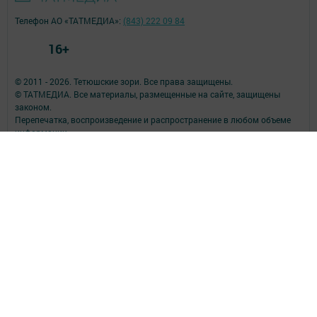
Телефон АО «ТАТМЕДИА»:
(843) 222 09 84
16+
© 2011 - 2026. Тетюшские зори. Все права защищены.
© ТАТМЕДИА. Все материалы, размещенные на сайте, защищены
законом.
Перепечатка, воспроизведение и распространение в любом объеме
информации,
размещенной на сайте, возможна только с письменного согласия
редакций СМИ.
При поддержке Республиканского агентства по печати и массовым
коммуникациям.
Наименование СМИ: Тетюшские зори
№ записи о регистрации СМИ, дата: серия Эл № ФС77-73780 от 28
сентября 2018 г.
СМИ зарегистрированно Федеральной службой по надзору в сфере
связи,
информационных технологий и массовых коммуникаций
ФИО главного редактора: Калашникова Елена Викторовна
Адрес редакции: Российская Федерация, Республика Татарстан,
422370, Тетюшский р-н, г. Тетюши, ул. Свердлова, д. 59
Электронная почта редакции: avangard@tatmedia.com