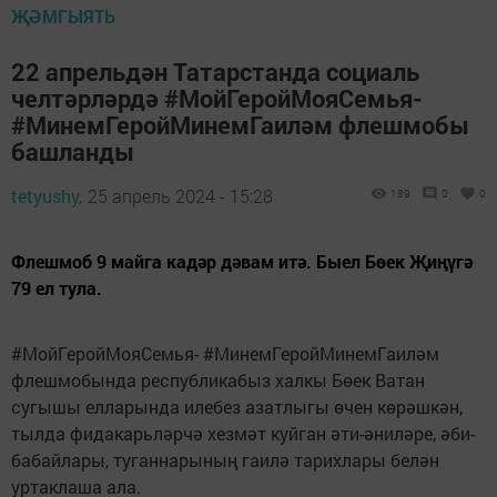
ҖӘМГЫЯТЬ
22 апрельдән Татарстанда социаль
челтәрләрдә #МойГеройМояСемья-
#МинемГеройМинемГаиләм флешмобы
башланды
tetyushy,
25 апрель 2024 - 15:28
189
0
0
Флешмоб 9 майга кадәр дәвам итә. Быел Бөек Җиңүгә
79 ел тула.
#МойГеройМояСемья- #МинемГеройМинемГаиләм
флешмобында республикабыз халкы Бөек Ватан
сугышы елларында илебез азатлыгы өчен көрәшкән,
тылда фидакарьләрчә хезмәт куйган әти-әниләре, әби-
бабайлары, туганнарының гаилә тарихлары белән
уртаклаша ала.