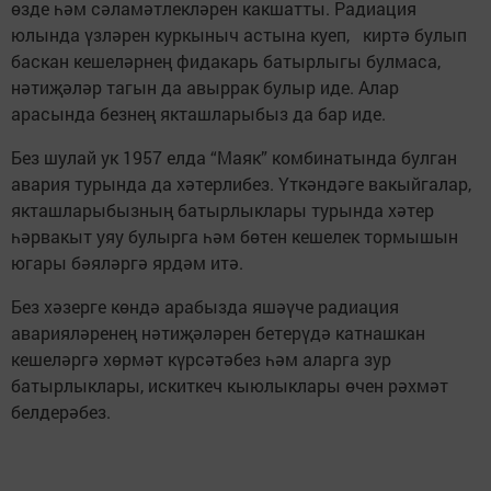
өзде һәм сәламәтлекләрен какшатты. Радиация
юлында үзләрен куркыныч астына куеп, киртә булып
баскан кешеләрнең фидакарь батырлыгы булмаса,
нәтиҗәләр тагын да авыррак булыр иде. Алар
арасында безнең якташларыбыз да бар иде.
Без шулай ук 1957 елда “Маяк” комбинатында булган
авария турында да хәтерлибез. Үткәндәге вакыйгалар,
якташларыбызның батырлыклары турында хәтер
һәрвакыт уяу булырга һәм бөтен кешелек тормышын
югары бәяләргә ярдәм итә.
Без хәзерге көндә арабызда яшәүче радиация
аварияләренең нәтиҗә­ләрен бетерүдә катнашкан
кешеләргә хөрмәт күрсәтәбез һәм аларга зур
батырлыклары, искиткеч кыюлык­лары өчен рәхмәт
белдерәбез.