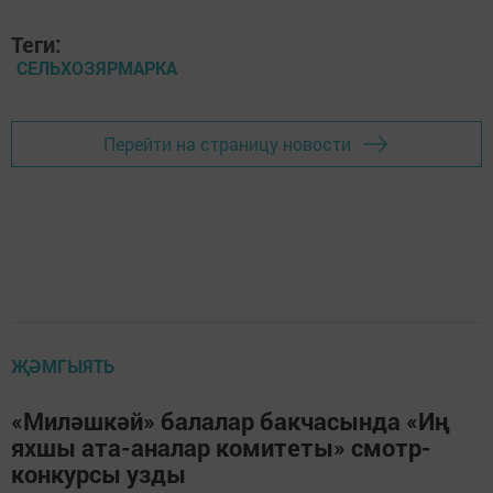
Теги:
СЕЛЬХОЗЯРМАРКА
Перейти на страницу новости
ҖӘМГЫЯТЬ
«Миләшкәй» балалар бакчасында «Иң
яхшы ата-аналар комитеты» смотр-
конкурсы узды