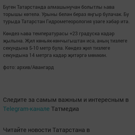
Бүген Татарстанда алмашынучан болытлы һава
торышы көтелә. Урыны белән бераз яңгыр булачак. Бу
турыда Татарстан Гидрометеорология үзәге хәбәр итә.
Көндез һава температурасы +23 градуска кадәр
җылына. Җил көньяк-көнчыгыштан исә, аның тизлеге
секундына 5-10 метр була. Көндез җил тизлеге
секундына 14 метрга кадәр җитәргә мөмкин.
фото: архив/Авангард
Следите за самым важным и интересным в
Telegram-канале
Татмедиа
Читайте новости Татарстана в