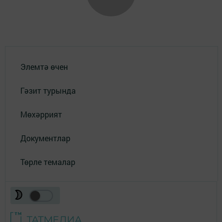
Элемтә өчен
Гәзит турында
Мөхәррият
Документлар
Төрле темалар