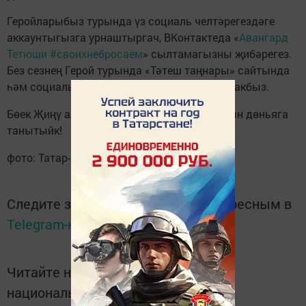
Геройларыбыз турында үз социаль челтәрегездәге
аккаунтыгызга урнаштыргач, ВКонтактеда «
Авангард
Тетюши #своихнебросаем
» сылтамагызны җибәрегез.
Без сезнең Герой турында «Тәтеш таңнары» сайтында
һәм социаль челтәрләребездә урнаштырачакбыз.
Бөек Җиңү алып килгән гаиләбез геройларын дөньяга
танытыйк!
фото: Татар-информ
Следите за самым важным и интересным в
Telegram-канале
Татмедиа
Читайте новости Татарстана в
национальном мессенджере MАХ: