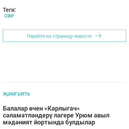
Теги:
СФР
Перейти на страницу новости
ҖӘМГЫЯТЬ
Балалар өчен «Карлыгач»
сәламәтләндерү лагере Урюм авыл
мәдәният йортында булдылар