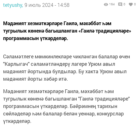
tetyushy,
9 июль 2024 - 14:58
164
0
0
Мәдәният хезмәткәрләре Гаилә, мәхәббәт һәм
тугрылык көненә багышланган «Гаилә традицияләре»
программасын үткәрделәр.
Сәламәтлеге мөмкинлекләре чикләнгән балалар өчен
"Карлыгач" сәламәтләндерү лагере Урюм авыл
мәдәният йортында булдылар. Бу хакта Урюм авыл
мәдәният йорты хәбәр итә.
Мәдәният хезмәткәрләре Гаилә, мәхәббәт һәм
тугрылык көненә багышланган "Гаилә традицияләре"
программасын үткәрделәр. Бәйрәмнең тарихын
сөйләделәр һәм балалар белән уеннар, конкурслар
үткәрделәр.