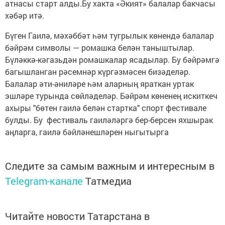
атнасы старт алды.Бу хакта «Әкият» балалар бакчасы
хәбәр итә.
Бүген Гаилә, мәхәббәт һәм тугрылык көнендә балалар
бәйрәм символы — ромашка белән таныштылар.
Бүләккә-кәгазьдән ромашкалар ясадылар. Бу бәйрәмгә
багышланган рәсемнәр күргәзмәсен бизәделәр.
Балалар әти-әниләре һәм аларның яраткан уртак
эшләре турында сөйләделәр. Бәйрәм көненең искиткеч
ахыры "бөтен гаилә белән стартка" спорт фестивале
булды. Бу фестиваль гаиләләргә бер-берсен яхшырак
аңларга, гаилә бәйләнешләрен ныгытырга
Следите за самым важным и интересным в
Telegram-канале
Татмедиа
Читайте новости Татарстана в