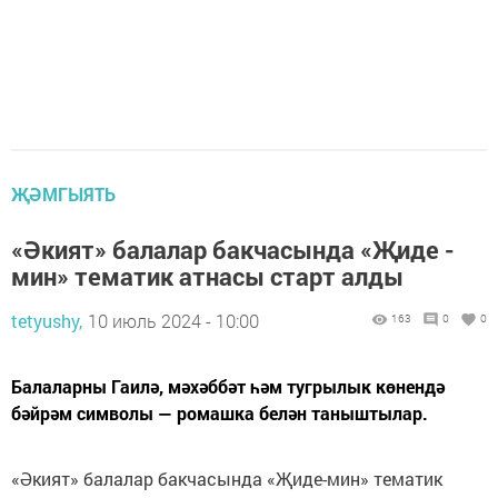
ҖӘМГЫЯТЬ
«Әкият» балалар бакчасында «Җиде -
мин» тематик атнасы старт алды
tetyushy,
10 июль 2024 - 10:00
163
0
0
Балаларны Гаилә, мәхәббәт һәм тугрылык көнендә
бәйрәм символы — ромашка белән таныштылар.
«Әкият» балалар бакчасында «Җиде-мин» тематик