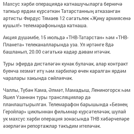
Махсус хәрби операциядә катнашучыларга берничә
тапкыр ярдәм күрсәткән Татарстанның атказанган
артисты Фирдүс Тямаев 12 сәгатьлек «Җиңү армиясенә
кушыл!» телемарафонында катнаша.
Акция дүшәмбе, 15 июльдә «ТНВ-Татарстан» һәм «ТНВ-
Планета» телеканалларында уза. Ул иртәнге 8дә
башланып, 20.00 сәгатькә кадәр дәвам итәчәк.
Туры эфирда дистәләгән кунак булачак, алар контракт
буенча хезмәт итү һәм хәрбиләр өчен каралган ярдәм
чаралары хакында сөйләячәк.
Чаллы, Түбән Кама, Әлмәт, Мамадыш, Лениногорск һәм
Яшел Үзәннән туры трансляцияләр дә
планлаштырылган. Телемарафон барышында «Безнең
Геройлар» циклыннан фильмнар күрсәтеләчәк, шулай
ук махсус хәрби операция зонасында ТНВ хәбәрчеләре
әзерләгән репортажлар тәкъдим ителәчәк.