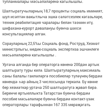
тупланмалары мәсьәләләренә кагылышлы.
Шалтыратучыларның 18,7 проценты социаль иминият,
шул исәптән вакытлыча эшкә сәләтсезлек кәгазьләре,
техник реабилитация чаралары белән тәэмин итү,
шифаханә-курорт дәвалануы буенча шәхси
консультацияләр алган.
Сорауларның 22,5%ы Социаль фонд, Роструд, Хезмәт
министрлыгы, медик-социаль экспертиза эшчәнлеге
мәсьәләләренә кагылышлы .
Уртача алганда бер операторга көненә 200дән артык
шалтырату туры килә. Шалтыратуларның максималь
саны балалы гаиләләргә пособиеләр түләүнең бердәм
көнендә- һәр айның 3 числосында теркәлә. Бу көнне
бер хезмәткәр уртача 250 шалтыратуга җавап бирә.
Беренче яртыеллыкта Татарстан буенча бердәм
пособие мәсьәләләре буенча бердәм контакт-үзәк
операторлары тарафыннан 167 335 мөрәҗәгать