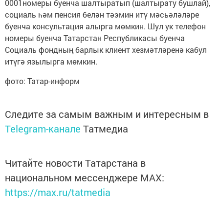
0001номеры буенча шалтыратып (шалтырату бушлай),
социаль һәм пенсия белән тәэмин итү мәсьәләләре
буенча консультация алырга мөмкин. Шул ук телефон
номеры буенча Татарстан Республикасы буенча
Социаль фондның барлык клиент хезмәтләренә кабул
итүгә язылырга мөмкин.
фото: Татар-информ
Следите за самым важным и интересным в
Telegram-канале
Татмедиа
Читайте новости Татарстана в
национальном мессенджере MАХ:
https://max.ru/tatmedia