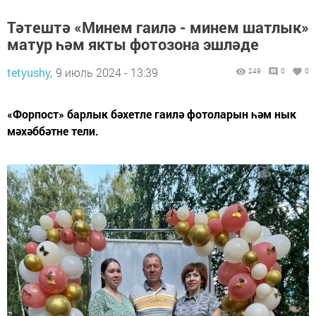
Тәтештә «Минем гаилә - минем шатлык»
матур һәм якты фотозона эшләде
tetyushy,
9 июль 2024 - 13:39
249
0
0
«Форпост» барлык бәхетле гаилә фотоларын һәм нык
мәхәббәтне тели.