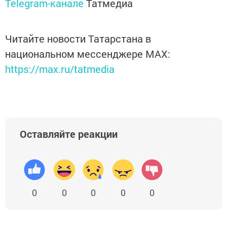
Telegram-канале
Татмедиа
Читайте новости Татарстана в
национальном мессенджере MАХ:
https://max.ru/tatmedia
Оставляйте реакции
0
0
0
0
0