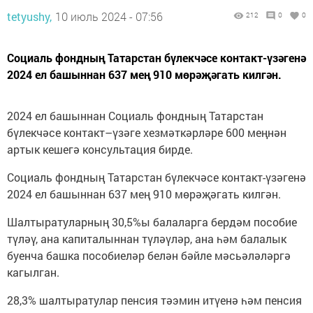
tetyushy,
10 июль 2024 - 07:56
212
0
0
Социаль фондның Татарстан бүлекчәсе контакт-үзәгенә
2024 ел башыннан 637 мең 910 мөрәҗәгать килгән.
2024 ел башыннан Социаль фондның Татарстан
бүлекчәсе контакт–үзәге хезмәткәрләре 600 меңнән
артык кешегә консультация бирде.
Социаль фондның Татарстан бүлекчәсе контакт-үзәгенә
2024 ел башыннан 637 мең 910 мөрәҗәгать килгән.
Шалтыратуларның 30,5%ы балаларга бердәм пособие
түләү, ана капиталыннан түләүләр, ана һәм балалык
буенча башка пособиеләр белән бәйле мәсьәләләргә
кагылган.
28,3% шалтыратулар пенсия тәэмин итүенә һәм пенсия