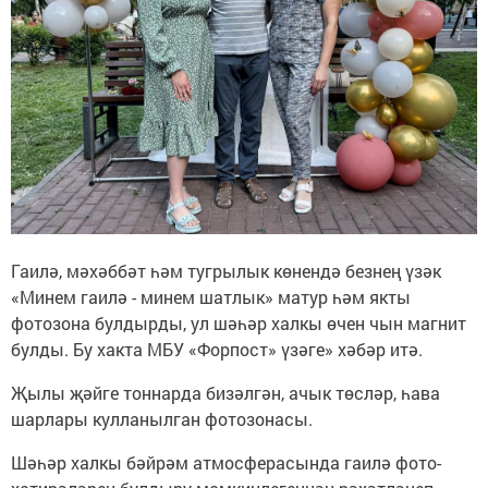
Гаилә, мәхәббәт һәм тугрылык көнендә безнең үзәк
«Минем гаилә - минем шатлык» матур һәм якты
фотозона булдырды, ул шәһәр халкы өчен чын магнит
булды. Бу хакта МБУ «Форпост» үзәге» хәбәр итә.
Җылы җәйге тоннарда бизәлгән, ачык төсләр, һава
шарлары кулланылган фотозонасы.
Шәһәр халкы бәйрәм атмосферасында гаилә фото-