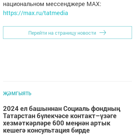
национальном мессенджере MАХ:
https://max.ru/tatmedia
Перейти на страницу новости
ҖӘМГЫЯТЬ
2024 ел башыннан Социаль фондның
Татарстан бүлекчәсе контакт–үзәге
хезмәткәрләре 600 меңнән артык
кешегә консультация бирде