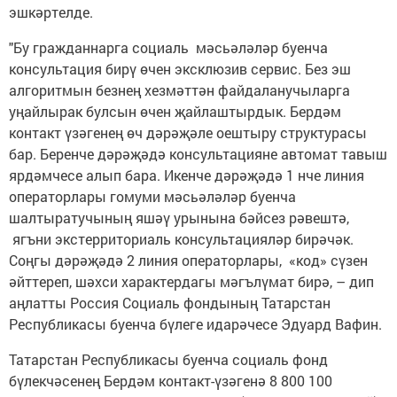
эшкәртелде.
"Бу гражданнарга социаль мәсьәләләр буенча
консультация бирү өчен эксклюзив сервис. Без эш
алгоритмын безнең хезмәттән файдаланучыларга
уңайлырак булсын өчен җайлаштырдык. Бердәм
контакт үзәгенең өч дәрәҗәле оештыру структурасы
бар. Беренче дәрәҗәдә консультацияне автомат тавыш
ярдәмчесе алып бара. Икенче дәрәҗәдә 1 нче линия
операторлары гомуми мәсьәләләр буенча
шалтыратучының яшәү урынына бәйсез рәвештә,
ягъни экстерриториаль консультацияләр бирәчәк.
Соңгы дәрәҗәдә 2 линия операторлары, «код» сүзен
әйттереп, шәхси характердагы мәгълүмат бирә, – дип
аңлатты Россия Социаль фондының Татарстан
Республикасы буенча бүлеге идарәчесе Эдуард Вафин.
Татарстан Республикасы буенча социаль фонд
бүлекчәсенең Бердәм контакт-үзәгенә 8 800 100