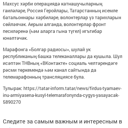
Махсус хәрби операциядә катнашучыларның
гаиләләре, Россия Геройлары, Татарстанның исемле
батальоннары хәрбиләре, волонтерлар үз тарихларын
сөйләячәк. Аерым алганда, волонтерлар фронт
песиләренә (һәм аларга гына түгел) игътибар
юнәлтәчәк.
Марафонга «Болгар радиосы», шулай ук
республиканың башка телеканаллары да кушыла. Шул
исәптән ТНВның «ВКонтакте» социаль челтәрендәге
рәсми төркемендә һәм канал сайтында да
телемарафонның трансляциясе була.
Тулырак: https://tatar-inform.tatar/news/firdus-tyamaev-
inu-armiyasena-kusyl-telemarafonynda-cygys-yasayacak-
5890270
Следите за самым важным и интересным в