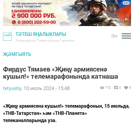
ТӘТЕШ ЯҢАЛЫКЛАРЫ
16+
Тәтеш районы "Тәтеш таңнары" газетасы
ҖӘМГЫЯТЬ
Фирдүс Тямаев «Җиңү армиясенә
кушыл!» телемарафонында катнаша
tetyushy,
10 июль 2024 - 15:48
172
0
0
«Җиңү армиясенә кушыл!» телемарафонын, 15 июльдә,
«ТНВ-Татарстан» һәм «ТНВ-Планета»
телеканалларында уза.