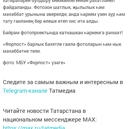
хатирәләрен булдыру мөмкинлегеннән рәхәтләнеп
файдаланды. Фотозон шатлык, җылылык һәм
мәхәббәт урынына әверелде, анда һәркем үзен зур һәм
тату гаиләнең бер өлеше итеп хис итә алды.
Бәйрәм фотопроектында катнашкан һәркемгә рәхмәт!
«Форпост» барлык бәхетле гаилә фотоларын һәм нык
мәхәббәтне тели.
фото: МБУ «Форпост» үзәге»
Следите за самым важным и интересным в
Telegram-канале
Татмедиа
Читайте новости Татарстана в
национальном мессенджере MАХ:
https://max.ru/tatmedia