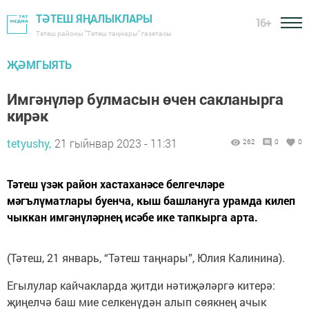
ТӘТЕШ ЯҢАЛЫКЛАРЫ
16+
Тәтеш районы "Тәтеш таңнары" газетасы
ҖӘМГЫЯТЬ
Имгәнүләр булмасын өчен сакланырга
кирәк
tetyushy,
21 гыйнвар 2023 - 11:31
262
0
0
Тәтеш үзәк район хастаханәсе белгечләре
мәгълүматлары буенча, кыш башлануга урамда килеп
чыккан имгәнүләрнең исәбе ике тапкырга арта.
(Тәтеш, 21 январь, “Тәтеш таңнары”, Юлия Калинина).
Егылулар кайчакларда җитди нәтиҗәләргә китерә:
җиңелчә баш мие селкенүдән алып сөякнең ачык