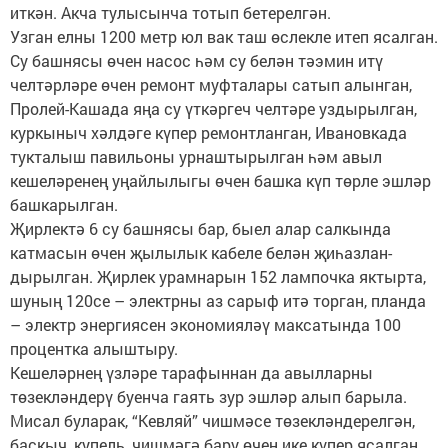
иткән. Акча тулысынча ­тотып бетерелгән.
Узган елны 1200 метр юл вак таш өслекле итеп ясалган.
Су башнясы өчен насос һәм су белән тәэмин итү
челтәрләре өчен ремонт муфталары сатып алынган,
Пролей-Кашада яңа су үткәргеч челтәре уздырылган,
куркыныч хәлдәге күпер ремонтланган, Ивановкада
тукталыш павильоны урнаштырылган һәм авыл
кешеләренең уңайлылыгы өчен башка күп төрле эшләр
­башкарылган.
Җирлектә 6 су башнясы бар, быел алар салкында
катмасын өчен җылылык кабеле белән җиһазлан­
дырылган. Җирлек урамнарын 152 лампочка яктырта,
шуның 120се – электрны аз сарыф итә торган, планда
– электр энергиясен экономияләү максатында 100
процентка алыштыру.
Кешеләрнең үзләре тарафыннан да авылларны
төзекләндерү буенча гаять зур эшләр алып барыла.
Мисал буларак, “Кевляй” чишмәсе төзекләндерелгән,
баскыч, купель, чишмәгә бару өчен ике күпер ясалган.