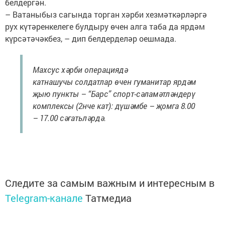
белдергән.
– Ватаныбыз сагында торган хәрби хез­мәткәр­ләргә
рух күтәренкелеге булдыру өчен алга таба да ярдәм
күрсәтәчәкбез, – дип белдерделәр оешмада.
Махсус хәрби операциядә
катнашучы солдатлар өчен гуманитар ярдәм
җыю пункты – “Барс” спорт-сәламәтләндерү
комплексы (2нче кат): дүшәмбе – җомга 8.00
– 17.00 сәгатьләрдә.
Следите за самым важным и интересным в
Telegram-канале
Татмедиа