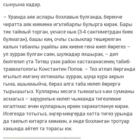
сынуына кадәр.
– Урамда аяк аслары бозлавык булганда, беренче
чиратта аяк киеменә игътибарлы булырга кирәк. Бары
тик таймый торган, үкчәсе нык (3-4 сантиметр­дан биек
булмаган), башы киң, очлы сызыклар төшерелгән
калын табанлы уңайлы аяк киеме генә киеп йөрегез –
ул зуррак булган саен, шулкадәр яхшырак, – дип
билгеләп үтә Тәтеш үзәк район хастаханәсенең табиб-
травматологы Константин Попов. – Тиз атлап йөргәндә
егылып имгәнү ихтималы зуррак, шуңа күрә акрын
гына, ашыкмыйча, бераз алга таба иелеп йөрергә
тырышыгыз. Кулларны кесәгә тыкмагыз һәм сумканы
асмагыз – зарурилык килеп чыкканда тигезлекне
югалтмас өчен кулларның иркен хәрәкәтләнүе кирәк.
Исегездә тотыгыз, эңгер-меңгердә хәтта тигез урында
да таелып китәргә мөмкин, ә инде бозланган тротуар
хакында әйтеп тә торасы юк.