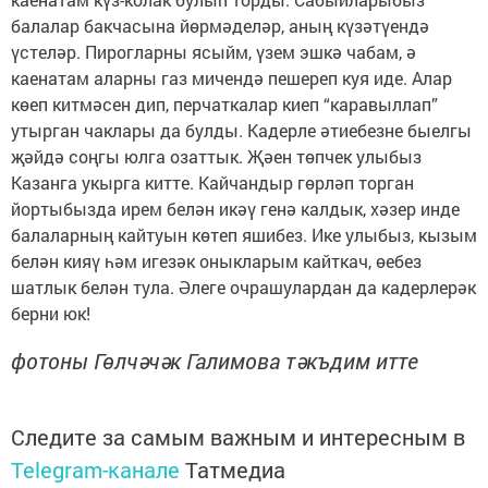
балалар бакчасына йөрмәделәр, аның күзәтүендә
үстеләр. Пирогларны ясыйм, үзем эшкә чабам, ә
каенатам аларны газ мичендә пешереп куя иде. Алар
көеп китмәсен дип, перчаткалар киеп “каравыллап”
утырган чаклары да булды. Кадерле әтиебезне быелгы
җәйдә соңгы юлга озаттык. Җәен төпчек улыбыз
Казанга укырга китте. Кайчандыр гөрләп торган
йортыбызда ирем белән икәү генә калдык, хәзер инде
балаларның кайтуын көтеп яшибез. Ике улыбыз, кызым
белән кияү һәм игезәк оныкларым кайткач, өебез
шатлык белән тула. Әлеге очрашулардан да кадерлерәк
берни юк!
фотоны Гөлчәчәк Галимова тәкъдим итте
Следите за самым важным и интересным в
Telegram-канале
Татмедиа