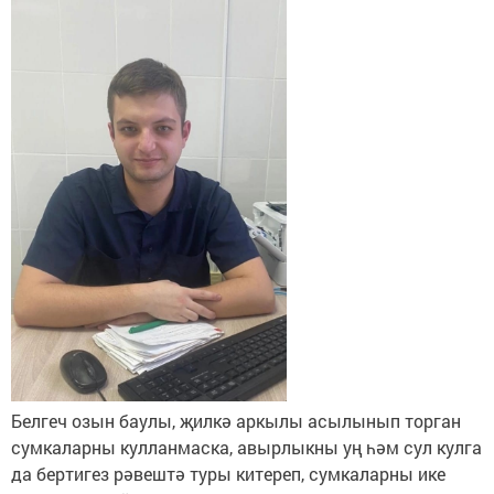
Белгеч озын баулы, җилкә аркылы асылынып торган
сумкаларны кулланмас­ка, авырлыкны уң һәм сул кулга
да бертигез рәвештә туры китереп, сумкаларны ике