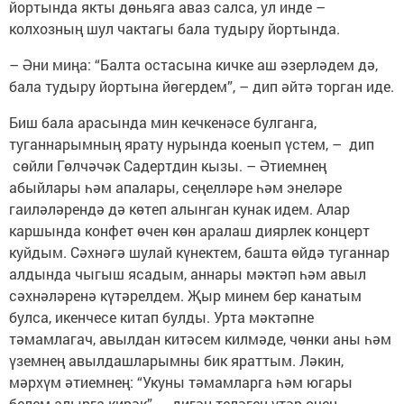
йортында якты дөньяга аваз салса, ул инде –
колхозның шул чактагы бала тудыру ­йортында.
– Әни миңа: “Балта остасына кичке аш әзерләдем дә,
бала тудыру йортына йөгердем”, – дип әйтә торган иде.
Биш бала арасында мин кечкенәсе булганга,
туганнарымның ярату нурында коенып үстем, – дип
сөйли Гөлчәчәк Садертдин кызы. – Әтиемнең
абыйлары һәм апалары, сеңелләре һәм энеләре
гаиләләрендә дә көтеп алынган кунак идем. Алар
каршында конфет өчен көн аралаш диярлек концерт
куйдым. Сәхнәгә шулай күнектем, башта өйдә туганнар
алдында чыгыш ясадым, аннары мәктәп һәм авыл
сәхнәләренә күтәрелдем. Җыр минем бер канатым
булса, икенчесе китап булды. Урта мәктәпне
тәмамлагач, авылдан китәсем кил­мәде, чөнки аны һәм
үзем­нең авылдашларымны бик яраттым. Ләкин,
мәрхүм әтиемнең: “Укуны тәмамларга һәм югары
белем алырга кирәк”, – дигән теләген үтәр өчен