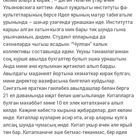
Ульяновскига киттем. Авыл хуҗалыгы институты фа­
культетларының берсе Идел ярының матур табигатьле
урынында – шәһәр үзәгендә урнашкан иде. Институтта
каршы алган хатын-кызга мин бары тик шунда гына
укыячакмын, дидем. Студент елларында да
сәхнәләрдә чыгыш ясадым. “Чулпан” халык
коллективы составында идем. Укуны тәмамлаганнан
соң, күрше авылда бухгалтер булып эшкә урнаштым.
Анда мине әни кулымнан җитәкләп алып барды.
Авылдагы мәдәният йортына хезмәткәр кирәк булгач,
мине директор вазифасына билгеләп куйдылар.
Сәнгатьне яраткан гаиләбез авылдашлар белән бергә
21 ел дә­вамында иҗат белән шө­гыльләнде. Китапларга
булган мә­хәббәт мине 10 ел элек китап­ханәгә алып
килде. Кәҗәне кәбестә кырына җибәрделәр, дип көләм
инде. Китаплар күзләрне әсир итә, әгәр аларны кулга
алсаң, шунда чумасың инде. Китап укыр өчен әле ярый
төн бар. Китапханәче эше бетмәс-төкәнмәс, бер идея