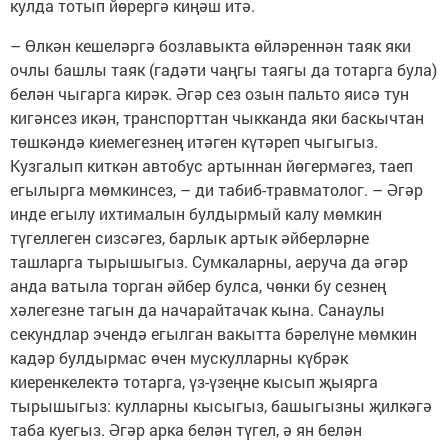
кулда тотып йөрергә киңәш итә.
– Өлкән кешеләргә бозлавыкта өй­ләреннән таяк яки
очлы башлы таяк (гадәти чаңгы таягы да тотарга була)
белән чыгарга кирәк. Әгәр сез озын пальто яисә тун
кигәнсез икән, транспорттан чыкканда яки баскычтан
төшкәндә киемегезнең итәген күтәреп чыгыгыз.
Кузгалып киткән автобус артыннан йөгермәгез, таеп
егылырга мөмкинсез, – ди табиб-травматолог. – Әгәр
инде егылу ихтималын булдырмый калу мөмкин
түгеллеген сизсәгез, барлык артык әйберләрне
ташларга тырышыгыз. Сумкаларны, аеруча да әгәр
анда ватыла торган әйбер булса, чөнки бу сезнең
хәлегезне тагын да начарайтачак кына. Санаулы
секундлар эчендә егылган вакытта бәрелүне мөмкин
кадәр булдырмас өчен мускулларны күбрәк
киеренкелектә тотарга, үз-үзеңне кысып җыярга
тырышыгыз: кулларны кысыгыз, башыгызны җилкәгә
таба куегыз. Әгәр арка белән түгел, ә ян белән