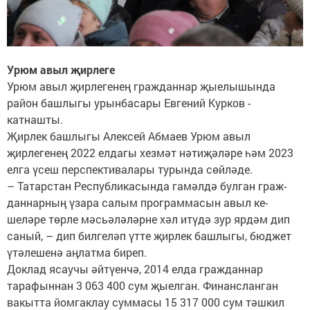
Урюм авыл җирлеге
Урюм авыл җирлегенең гражданнар җыелышында
район башлыгы урынбасары Евгений Курков ­
катнашты.
Җирлек башлыгы Алексей Абмаев Урюм авыл
җирлегенең 2022 елдагы хезмәт нәтиҗәләре һәм 2023
елга үсеш перспективалары турында сөйләде.
– Татарстан Республи­касында гамәлдә ­булган граж­
даннарның үза­ра салым программасын авыл ке­
шеләре төрле мәсь­әлә­ләрне хәл итүдә зур ярдәм дип
саный, – дип билгеләп үтте җирлек башлыгы, бюджет
үтәлешенә аңлатма биреп.
Доклад ясаучы әйтүенчә, 2014 елда гражданнар
тарафыннан 3 063 400 сум җыелган. Финансланган
вакытта йомгаклау суммасы 15 317 000 сум тәшкил