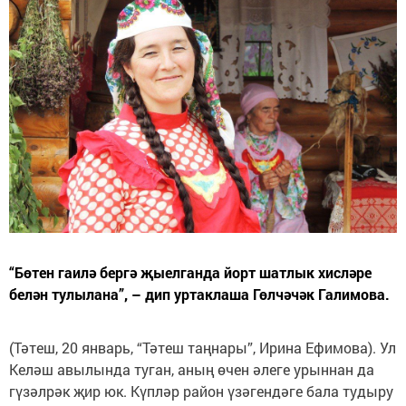
“Бөтен гаилә бергә җыелганда йорт ­шатлык хисләре
белән тулылана”, – дип уртаклаша Гөлчәчәк Галимова.
(Тәтеш, 20 январь, “Тәтеш таңнары”, Ирина Ефимова). Ул
Келәш авылында туган, аның өчен әлеге урыннан да
гүзәлрәк җир юк. Күпләр район үзәгендәге бала тудыру