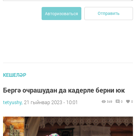
Отправить
Авторизоваться
КЕШЕЛӘР
Бергә очрашудан да кадерле берни юк
tetyushy,
21 гыйнвар 2023 - 10:01
349
0
0