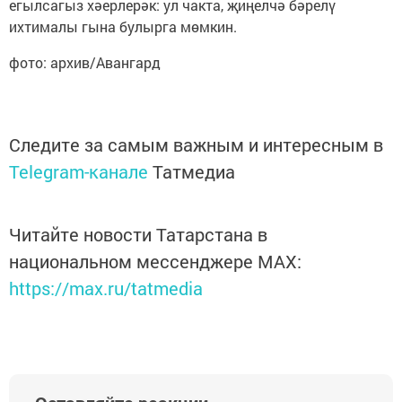
егылсагыз хәерлерәк: ул чакта, җиңелчә бәрелү
ихтималы гына булырга мөмкин.
фото: архив/Авангард
Следите за самым важным и интересным в
Telegram-канале
Татмедиа
Читайте новости Татарстана в
национальном мессенджере MАХ:
https://max.ru/tatmedia