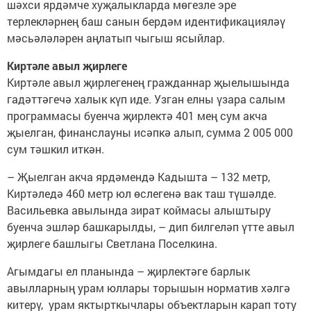
шәхси ярдәмче хуҗалыкларда мөгезле эре
терлекләрнең баш санын бердәм идентификацияләү
мәсьәләләрен аңлатып чыгыш ясыйлар.
Киртәле авыл җирлеге
Киртәле авыл җирле­генең гражданнар җыелы­шында
гадәттәгечә халык күп иде. Узган елны үзара салым
программасы буенча җирлектә 401 мең сум акча
җыелган, финанслау­ны исәпкә алып, сумма ­2 005 000
сум тәшкил иткән.
– Җыелган акча ярдә­мендә Кадышта – 132 метр,
Киртәледә 460 метр юл өслегенә вак таш түшәлде.
Васильевка авылында зират коймасы алыштыру
буенча эшләр башкарылды, – дип билгеләп үтте авыл
җирлеге башлыгы ­Светлана ­Поселкина.
Агымдагы ел планында – җирлектәге барлык
авылларның урам юллары торышын норматив хәлгә
китерү, урам яктырткычлары объектларын карап тоту