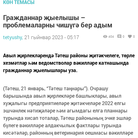
КӨН ТЕМАСЫ
Гражданнар җыелышы –
проблемаларны чишүгә бер адым
tetyushy,
21 гыйнвар 2023 - 05:17
404
0
0
Авыл җирлекләрендә Тәтеш районы җитәкчелеге, төрле
хезмәтләр һәм ведомстволар вәкилләре катнашында
гражданнар җыелышлары уза.
(Тәтеш, 21 январь, “Тәтеш таңнары”). Очрашу
барышында авыл җирлекләре башлыклары, авыл
хуҗалыгы предприятиеләре җитәкчеләре 2022 елгы
эшчәнлек нәтиҗәләре һәм агымдагы елга планнары
турында хисап тоталар, Тәтеш районының эчке эшләр
бүлеге вәкилләре алдакчылык фактлары турында
кисәтәләр, районның ветеринария оешмасы вәкилләре