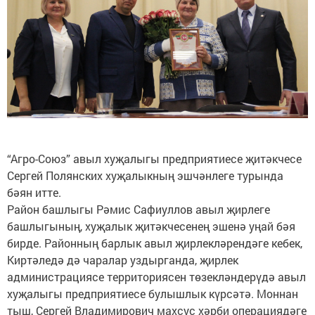
“Агро-Союз” авыл ху­җа­лы­гы предприятиесе җи­тәкчесе
Сергей Полянских хуҗалыкның эшчән­леге турында
бәян итте.
Район башлыгы Рәмис Сафиуллов авыл җирлеге
башлыгының, хуҗалык җитәкчесенең эшенә уңай бәя
бирде. Районның барлык авыл җирлекләрендәге кебек,
Киртәледә дә чаралар уздырганда, җирлек
администрациясе территория­сен төзекләндерүдә авыл
хуҗалыгы предприятиесе булышлык күрсәтә. Моннан
тыш, Сергей Владимирович махсус хәрби операциядәге