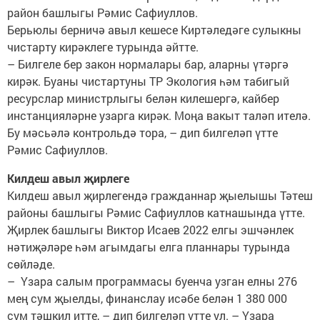
район башлыгы Рәмис ­Сафиуллов.
Берьюлы берничә авыл кешесе Киртәледәге сулыкны
чистарту кирәклеге турында әйтте.
– Билгеле бер закон нормалары бар, аларны үтәргә
кирәк. Буаны чистартуны ТР Экология һәм табигый
ресурслар министр­лыгы белән килешергә, кайбер
инстанцияләрне узарга кирәк. Моңа вакыт таләп ителә.
Бу мәсьә­лә контрольдә тора, – дип билгеләп үтте
Рәмис ­Сафиуллов.
Килдеш авыл җирлеге
Килдеш авыл җирле­гендә гражданнар җыелы­шы Тәтеш
районы башлыгы Рәмис Сафиуллов катнашында үтте.
Җирлек башлыгы Виктор Исаев 2022 елгы эш­чәнлек
нәтиҗәләре һәм агымдагы елга планнары турында
сөйләде.
– Үзара салым программасы буенча узган елны 276
мең сум җыелды, финанс­лау исәбе белән 1 380 000
сум тәшкил итте, – дип билгеләп үтте ул. – Үзара