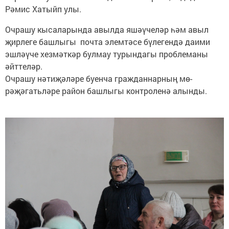
Рәмис ­Хатыйп улы.
Очрашу кысаларында авылда яшәү­челәр һәм авыл
җирлеге башлыгы почта элемтәсе бүлегендә даими
эшләүче хезмәткәр булмау турындагы проблеманы
әйттеләр.
Очрашу нәтиҗәләре буенча граж­даннарның мө­
рәҗәгатьләре район башлыгы контроленә алынды.