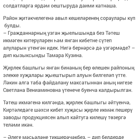
солдатларга ярдәм оештыруда даими катнаша.
Район җитәкчелегенә авыл кешеләренең сораулары күп
булды.
– Гражданнарның узган җыелышында без Тәтеш
икмәген китерүләрен һәм янган кибетне сүтеп
алуларын үтенгән идек. Нигә бернәрсә дә үзгәрмәде? –
дип кызыксынды Тамара Кузина.
Җирлек башлыгы янган бинаның бер өлешен райпоның
элекке хуҗалары җыештырып алуын билге­ләп үтте.
Ләкин алга таба файдалану максатыннан аның нигезе
Светлана Вениаминовна үтенече буенча калдырылган.
Тәтеш икмәгенә килгән­дә, җирлек башлыгы әйтү­енчә,
Киртәледәге шәхси кибет хуҗасы җирле икмәк пешерү
заводы продукция­сен алып кайтуга килешү төзергә
теләми икән.
– Әлеге мәсьәләне тикше­рә­чәкбез, – дип белдерде