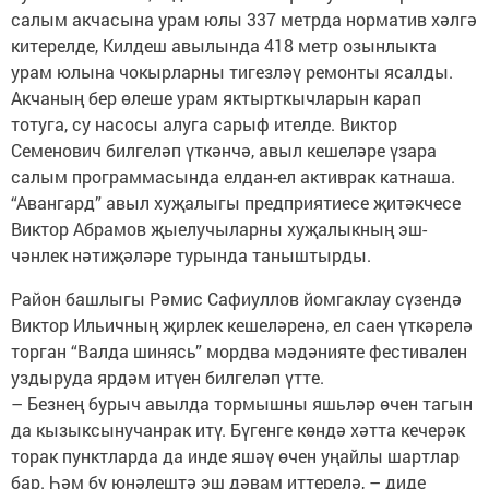
салым акчасына урам юлы 337 метрда норматив хәлгә
китерелде, Килдеш авылында 418 метр озынлыкта
урам юлына чокырларны тигезләү ремонты ясалды.
Акчаның бер өлеше урам яктырткычларын карап
тотуга, су насосы алуга сарыф ителде. Виктор
Семенович бил­ге­ләп үткәнчә, авыл кешелә­ре үзара
салым программасында елдан-ел активрак катнаша.
“Авангард” авыл хуҗа­лы­гы пред­прия­тиесе җитәк­чесе
Виктор Абрамов җыелу­чыларны ху­җа­лыкның эш­
чәнлек нәтиҗәләре турында ­таныш­тырды.
Район башлыгы Рәмис Сафиуллов йомгаклау сү­зендә
Виктор Ильичның җир­лек кешеләренә, ел саен үткәрелә
торган “Вал­да шинясь” мордва мәдәния­те фес­тивален
уздыруда ярдәм итүен билгеләп үтте.
– Безнең бурыч авылда тормышны яшьләр өчен тагын
да кызыксынучанрак итү. Бүгенге көндә хәтта кечерәк
торак пунктларда да инде яшәү өчен уңайлы шартлар
бар. Һәм бу юнәлештә эш дәвам иттерелә, – диде