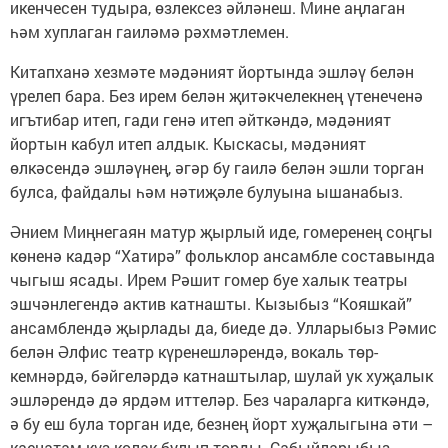
икенчесен тудыра, өзлексез әйләнеш. Мине аңлаган
һәм хуплаган гаиләмә рәхмәтлемен.
Китапханә хезмәте мәдәният ­йортында эшләү белән
үрелеп бар­а. Без ирем белән җитәкчелекнең үтене­ченә
игътибар итеп, гади генә итеп әйткәндә, мәдәният
йортын кабул итеп алдык. Кыскасы, мәдәният
өлкәсендә эшләүнең, әгәр бу гаилә белән эшли торган
булса, файдалы һәм нәтиҗәле булуына ышанабыз.
Әнием Миңнегаян матур җырлый иде, гоме­ренең соңгы
көненә кадәр “Хатирә” фольклор ансамбле составында
чыгыш ясады. Ирем Рәшит гомер буе халык теат­ры
эшчәнлегендә актив катнашты. Кызыбыз “Кояшкай”
ансам­б­лендә җырлады да, биеде дә. Улларыбыз Рәмис
белән Әлфис театр күре­нешләрендә, вокаль төр­
кемнәрдә, бәйгеләрдә катнаштылар, шулай ук хуҗалык
эшләрендә дә ярдәм иттеләр. Без чараларга киткәндә,
ә бу еш була торган иде, безнең йорт хуҗалыгына әти –
каенатам күз-колак булып торды. Сабыйларыбыз