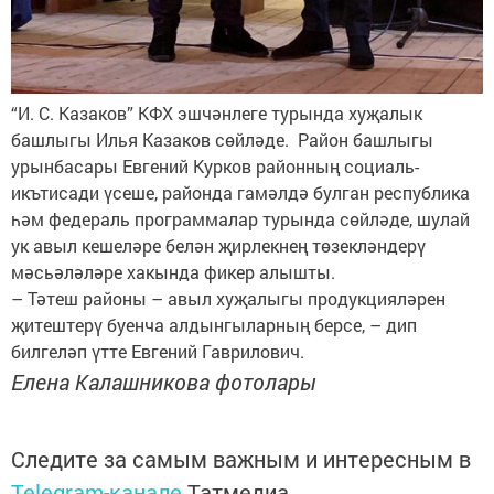
“И. С. Казаков” КФХ эшчән­леге турында ху­җалык
башлыгы Илья Казаков сөйләде. Район башлыгы
урынбасары Евгений Курков районның социаль-
икътисади үсеше, районда гамәлдә булган республика
һәм федераль программалар турында сөйләде, шулай
ук авыл кешеләре белән җирлекнең төзекләнде­рү
мәсьәләләре хакында ­фикер алышты.
– Тәтеш районы – авыл хуҗалыгы продукцияләрен
җитештерү буенча ал­дын­гыларның берсе, – дип
билгеләп үтте Евгений ­Гаврилович.
Елена Калашникова фотолары
Следите за самым важным и интересным в
Telegram-канале
Татмедиа