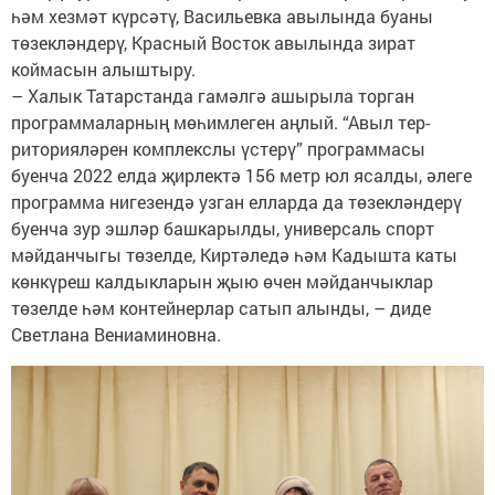
һәм хезмәт күрсәтү, Васильевка авылында буаны
төзекләндерү, Красный Восток авылында зират
коймасын алыштыру.
– Халык Татарстанда гамәлгә ашырыла торган
программаларның мө­һим­леген аңлый. “Авыл тер­
риторияләрен комплекс­лы үстерү” программасы
буенча 2022 елда җирлектә 156 метр юл ясалды, әлеге
программа нигезендә узган елларда да төзеклән­дерү
буенча зур эшләр башкарылды, универсаль спорт
мәйданчыгы төзелде, Киртәледә һәм Кадышта каты
көн­күреш калдыкларын җыю өчен мәйданчыклар
төзелде һәм контейнерлар сатып алынды, – диде
Светлана ­Вениаминовна.