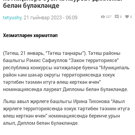
белән бүләкләнде
tetyushy,
21 гыйнвар 2023 - 06:09
227
0
0
Хезмәтләрен хөрмәтләп
(Тәтеш, 21 январь, “Тәтеш таңнары”). Тәтеш районы
башлыгы Рәмис Сафиуллов “Закон территориясе”
республика конкурсы нәтиҗәләре буенча “Муниципаль
район һәм шәһәр округы территориясендә хокук
тәртибен тәэмин итүгә өлеш керткән өчен”
номинациясендә лауреат Дипломы белән бүләкләнде.
Льяш авыл җирлеге башлыгы Ирина Тихонова “Авыл
җирлеге территориясендә хокук тәртибен тәэмин итүгә
өлеш керткән өчен” номинациясендә беренче урын
алып, Диплом белән бүләкләнде.