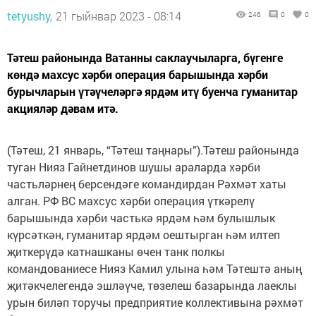
tetyushy,
21 гыйнвар 2023 - 08:14
246
0
0
Тәтеш районында Ватанны саклаучыларга, бүгенге
көндә махсус хәрби операция барышында хәрби
бурычларын үтәүчеләргә ярдәм итү буенча гуманитар
акцияләр дәвам итә.
(Тәтеш, 21 январь, “Тәтеш таңнары”).Тәтеш районында
туган Нияз Гайнетдинов шушы араларда хәрби
частьләрнең берсендәге командирдан Рәхмәт хаты
алган. РФ ВС махсус хәрби операция үткәрелү
барышында хәрби частькә ярдәм һәм булышлык
күрсәткән, гуманитар ярдәм оештырган һәм илтеп
җиткерүдә катнашканы өчен танк полкы
командованиесе Нияз Камил улына һәм Тәтештә аның
җитәкчелегендә эшләүче, төзелеш базарында лаеклы
урын биләп торучы предприятие коллективына рәхмәт