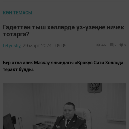
КӨН ТЕМАСЫ
Гадәттән тыш хәлләрдә үз-үзеңне ничек
тотарга?
tetyushy,
29 март 2024 - 09:09
432
0
0
Бер атна элек Мәскәү янындагы «Крокус Сити Холл»да
теракт булды.