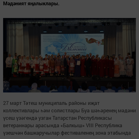
Мәдәният яңалыклары.
27 март Тәтеш муниципаль районы иҗат
коллективлары һәм солистлары Буа шәһәренең мәдәни
үсеш үзәгендә узган Татарстан Республикасы
ветераннары арасында «Балкыш» VIII Республика
үзешчән башкаручылар фестиваленең зона этабында