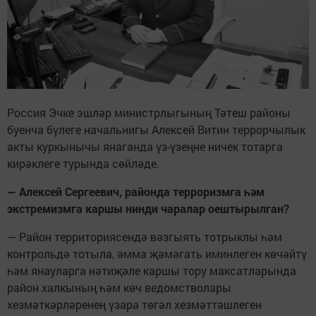
Россия Эчке эшләр министрлыгының Тәтеш районы
буенча бүлеге начальнигы Алексей Витин террорчылык
акты куркынычы янаганда үз-үзеңне ничек тотарга
кирәклеге турында сөйләде.
— Алексей Сергеевич, районда терроризмга һәм
экстремизмга каршы нинди чаралар оештырылган?
— Район территориясендә вәзгыять тотрыклы һәм
контрольдә тотыла, әмма җәмәгать иминлеген көчәйтү
һәм янауларга нәтиҗәле каршы тору максатларында
район халкының һәм көч ведомстволары
хезмәткәрләренең үзара төгәл хезмәттәшлеген