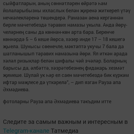
сыйфатларын, аның сөннәтләрен өйрәтә һәм
йолаларыбызны ихласлык белән җиренә житкереп үтәү
нечкәлекләренә төшендерә. Рамазан аена кергәннән
бирле мәчетебездә тәравих намазы укыла. Анда йөрү­
челәрнең саны да көннән-көн арта бара. Беренче
көннәрдә 5 – 6 кеше йөрсә, хәзер инде 17 – 18 кешегә
җыела. Шунысы сөе­нечле, мәктәптә укучы 7 бала да
шатланышып тәравих намазына йөри. Ял иткән арада
хәләл ризыклар белән шифалы чәй эчәләр. Боларның
барысы да, әлбәттә, хәзрәтебезнең фидакарь хезмәт
җимеше. Шулай ук һәр ел саен мәчетебездә бик күркәм
ифтар мәҗлесе дә үткә­релә”, – дип язган Рауза апа
Әхмәдиева.
фотоларны Рауза апа Әхмәдиева тәкъдим итте
Следите за самым важным и интересным в
Telegram-канале
Татмедиа