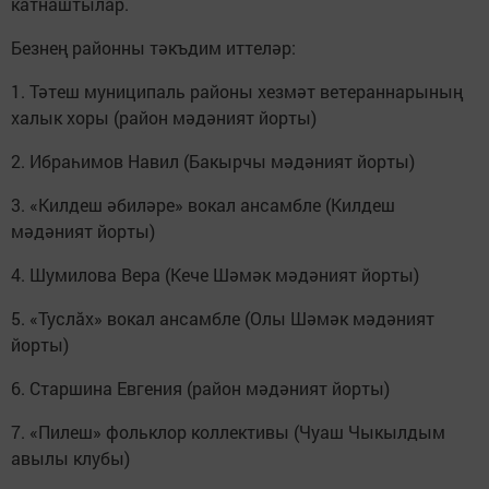
катнаштылар.
Безнең районны тәкъдим иттеләр:
1. Тәтеш муниципаль районы хезмәт ветераннарының
халык хоры (район мәдәният йорты)
2. Ибраһимов Навил (Бакырчы мәдәният йорты)
3. «Килдеш әбиләре» вокал ансамбле (Килдеш
мәдәният йорты)
4. Шумилова Вера (Кече Шәмәк мәдәният йорты)
5. «Туслăх» вокал ансамбле (Олы Шәмәк мәдәният
йорты)
6. Старшина Евгения (район мәдәният йорты)
7. «Пилеш» фольклор коллективы (Чуаш Чыкылдым
авылы клубы)