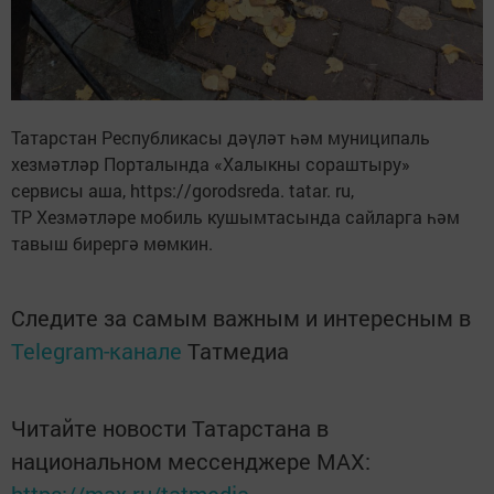
Татарстан Республикасы дәүләт һәм муниципаль
хезмәтләр Порталында «Халыкны сораштыру»
сервисы аша, https://gorodsreda. tatar. ru,
ТР Хезмәтләре мобиль кушымтасында сайларга һәм
тавыш бирергә мөмкин.
Следите за самым важным и интересным в
Telegram-канале
Татмедиа
Читайте новости Татарстана в
национальном мессенджере MАХ: