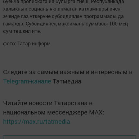
буенча пропискага ия булырга тиеш. Республикада
халыкның социаль якланмаган катламнары өчен
эчендә газ үткәрүне субсидияләү программасы да
гамәлдә. Субсидиянең максималь суммасы 100 мең
сум тәшкил итә.
фото: Татар-информ
Следите за самым важным и интересным в
Telegram-канале
Татмедиа
Читайте новости Татарстана в
национальном мессенджере MАХ:
https://max.ru/tatmedia