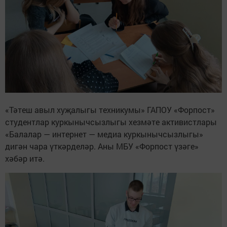
«Тәтеш авыл хуҗалыгы техникумы» ГАПОУ «Форпост»
студентлар куркынычсызлыгы хезмәте активистлары
«Балалар — интернет — медиа куркынычсызлыгы»
дигән чара үткәрделәр. Аны МБУ «Форпост үзәге»
хәбәр итә.