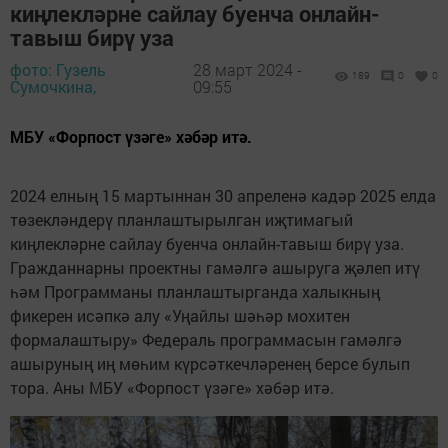
киңлекләрне сайлау буенча онлайн-
тавыш бирү уза
фото: Гузель
28 март 2024 -
189
0
0
Сумочкина,
09:55
МБУ «Форпост үзәге» хәбәр итә.
2024 елның 15 мартыннан 30 апреленә кадәр 2025 елда
төзекләндерү планлаштырылган иҗтимагый
киңлекләрне сайлау буенча онлайн-тавыш бирү уза.
Гражданнарны проектны гамәлгә ашыруга җәлеп итү
һәм Программаны планлаштырганда халыкның
фикерен исәпкә алу «Уңайлы шәһәр мохитен
формалаштыру» Федераль программасын гамәлгә
ашыруның иң мөһим күрсәткечләренең берсе булып
тора. Аны МБУ «Форпост үзәге» хәбәр итә.