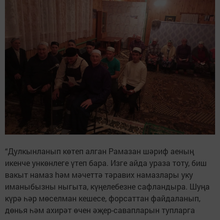
“Дулкынланып көтеп алган Рамазан шәриф аеның
икенче ункөнлеге үтеп бара. Изге айда ураза тоту, биш
вакыт намаз hәм мәчеттә тәравих намазлары уку
иманыбызны ныгыта, күңелебезне сафландыра. Шуңа
күрә һәр мөселман кешесе, форсаттан файдаланып,
дөнья һәм ахирәт өчен әҗер-савапларын тупларга