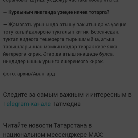
— Куркыныч янаганда үзеңне ничек тотарга?
— Җәмәгать урынында атышу вакытында үз-үзеңне
тоту кагыйдәләренә тукталып китик. Беренчедән,
туктап видеога төшерергә тырышмыйча, атыш
тавышларыннан мөмкин кадәр тизрәк кире якка
йөгерергә кирәк. Әгәр дә атыш янәшәдә булса,
ниндидер ышык урынга яшеренергә кирәк.
фото: архив/Авангард
Следите за самым важным и интересным в
Telegram-канале
Татмедиа
Читайте новости Татарстана в
национальном мессенджере MАХ: