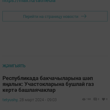
https://max.ru/tatmedia
Перейти на страницу новости
ҖӘМГЫЯТЬ
Республикада бакчачыларына шәп
яңалык: Участокларына бушлай газ
кертә башлаячаклар
tetyushy,
28 март 2024 - 09:03
168
0
0