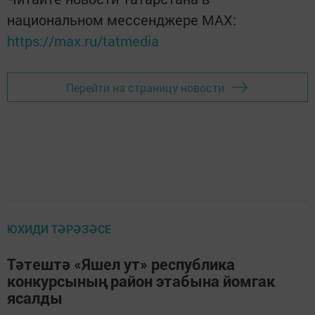
национальном мессенджере MАХ:
https://max.ru/tatmedia
Перейти на страницу новости
ЮХИДИ ТӘРӘЗӘСЕ
Тәтештә «Яшел ут» республика
конкурсының район этабына йомгак
ясалды