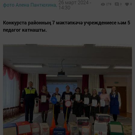
26 март 2024 -
фото Алена Пантюхина,
278
0
0
14:30
Конкурста районның 7 мәктәпкәчә учреждениесе һәм 5
педагог катнашты.