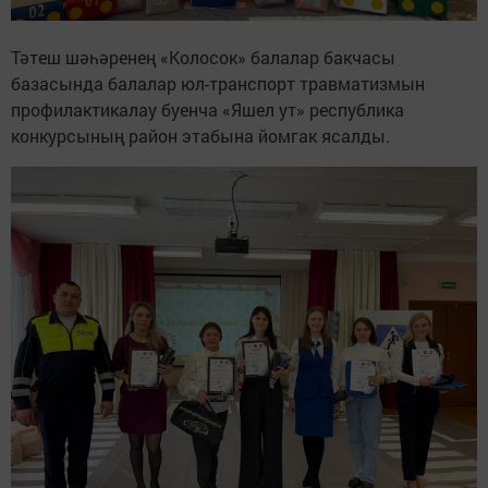
Тәтеш шәһәренең «Колосок» балалар бакчасы
базасында балалар юл-транспорт травматизмын
профилактикалау буенча «Яшел ут» республика
конкурсының район этабына йомгак ясалды.