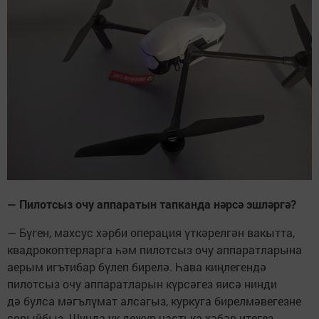
— Пилотсыз очу аппаратын тапканда нәрсә эшләргә?
— Бүген, махсус хәрби операция үткәрелгән вакытта,
квадрокоптерларга һәм пилотсыз очу аппаратларына
аерым игътибар бүлеп бирелә. Һава киңлегендә
пилотсыз очу аппаратларын күрсәгез яисә нинди
дә булса мәгълүмат алсагыз, куркуга бирелмәвегезне
сорыйбыз. Шунда ук дежур частька хәбәр итегез.