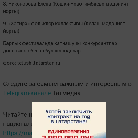
8. Никонорова Елена (Кошки-Новотимбаево мәдәният
йорты)
9. «Хатирә» фольклор коллективы (Келәш мәдәният
йорты)
Барлык фестивальдә катнашучы конкурсантлар
дипломнар белән бүләкләнделәр.
фото: tetushi.tatarstan.ru
Следите за самым важным и интересным в
Telegram-канале
Татмедиа
Читайте новости Татарстана в
национальном мессенджере MАХ:
https://max.ru/tatmedia