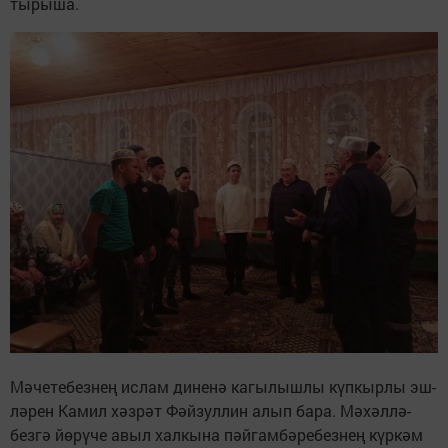
тырыша.
Мәчетебезнең ислам ди­ненә кагылышлы күпкырлы эш­
ләрен Камил хәзрәт Фәй­зуллин алып бара. Мәхәл­лә­
безгә йөрүче авыл халкына пәйгам­бәребезнең күр­кәм