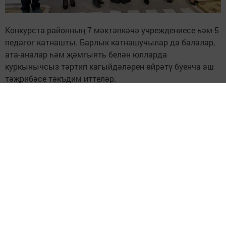
Конкурста районның 7 мәктәпкәчә учреждениесе һәм 5
педагог катнашты. Барлык катнашучылар да балалар,
ата-аналар һәм җәмгыять белән юлларда
куркынычсыз тәртип кагыйдәләрен өйрәтү буенча эш
тәҗрибәсе тәкъдим иттеләр.