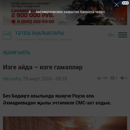
3
Автоматическое закрытие баннера через
ТӘТЕШ ЯҢАЛЫКЛАРЫ
16+
Тәтеш районы "Тәтеш таңнары" газетасы
ҖӘМГЫЯТЬ
Изге айда – изге гамәлләр
tetyushy,
29 март 2024 - 09:35
169
0
0
Без Бидәңге авылында яшәүче Рауза апа
Әхмәдиевадан җылы эчтәлекле СМС-хат алдык.