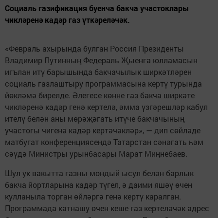
Социаль газификация буенча бакча участоклары
чикләренә кадәр газ үткәреләчәк.
«Февраль ахырында булган Россия Президенты
Владимир Путинның Федераль Җыенга юлламасын
игълан итү барышында бакчачылык ширкәтләрен
социаль газлаштыру программасына кертү турында
йөкләмә бирелде. Әлегесе көнне газ бакча ширкәте
чикләренә кадәр генә кертелә, әмма үзгәрешләр кабул
ителү белән аны мөрәҗәгать итүче бакчачының
участогы чигенә кадәр кертәчәкләр», — дип сөйләде
матбугат конференциясендә Татарстан сәнәгать һәм
сәүдә Министры урынбасары Марат Миңнебаев.
Шул ук вакытта газны мондый ысул белән барлык
бакча йортларына кадәр түгел, ә даими яшәү өчен
кулланыла торган өйләргә генә кертү каралган.
Программада катнашу өчен кеше газ кертеләчәк адрес