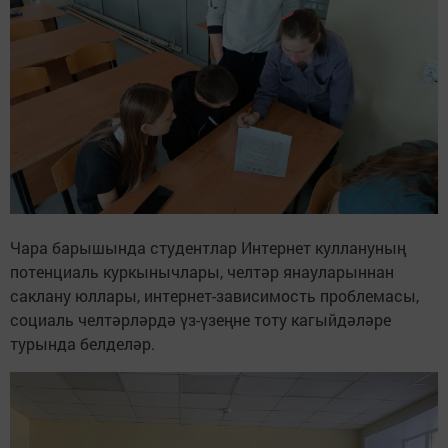
Чара барышында студентлар Интернет куллануның
потенциаль куркынычлары, челтәр янауларыннан
саклану юллары, интернет-зависимость проблемасы,
социаль челтәрләрдә үз-үзеңне тоту кагыйдәләре
турында белделәр.