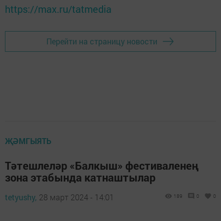
https://max.ru/tatmedia
Перейти на страницу новости
ҖӘМГЫЯТЬ
Тәтешлеләр «Балкыш» фестиваленең
зона этабында катнаштылар
tetyushy,
28 март 2024 - 14:01
189
0
0