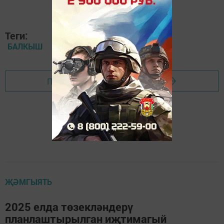
Теги:
БАЛКЫШ
Перейти на страницу новости
ҖӘМГЫЯТЬ
2025 елда төзекләндерү
планлаштырылган иҗтимагый