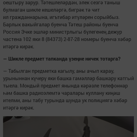
оештыру зарур. Тәтешлеләрдән, элек сезгә таныш
булмаган шикле кешеләргә, бигрәк тә чит
ил гражданнарына, игътибар итүләрен сорыйбыз.
Барлык вакыйгалар буенча Тәтеш районы буенча
Россия Эчке эшләр министрлыгы бүлегенең дежур
частена 102 яки 8 (84373) 2-87-28 номеры буенча хәбәр
итәргә кирәк.
— Шикле предмет тапканда үзеңне ничек тотарга?
— Табылган предметка кагылу, аны ачып карау,
урыныннан күчерү яки башка гамәлләр башкару катгый
тыела. Мондый предмет янында кәрәзле телефоннар
һәм башка радиоэлемтә чаралары куллану киңәш
ителми, аны табу турында шунда ук полициягә хәбәр
итәргә кирәк.