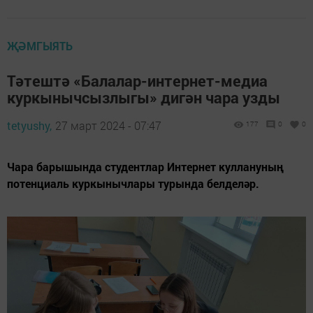
ҖӘМГЫЯТЬ
Тәтештә «Балалар-интернет-медиа
куркынычсызлыгы» дигән чара узды
tetyushy,
27 март 2024 - 07:47
177
0
0
Чара барышында студентлар Интернет куллануның
потенциаль куркынычлары турында белделәр.