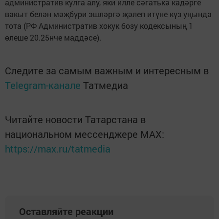
административ кулга алу, яки илле сәгатькә кадәрге
вакыт белән мәҗбүри эшләргә җәлеп итүне күз уңында
тота (РФ Административ хокук бозу кодексының 1
өлеше 20.25нче маддәсе).
Следите за самым важным и интересным в
Telegram-канале
Татмедиа
Читайте новости Татарстана в
национальном мессенджере MАХ:
https://max.ru/tatmedia
Оставляйте реакции