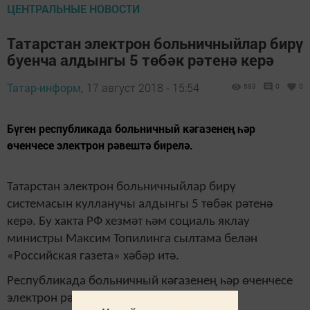
ЦЕНТРАЛЬНЫЕ НОВОСТИ
Татарстан электрон больничныйлар бирү
буенча алдынгы 5 төбәк рәтенә керә
Татар-информ,
17 август 2018 - 15:54
583
0
0
Бүген республикада больничный кәгазенең һәр
өченчесе электрон рәвештә бирелә.
Татарстан электрон больничныйлар бирү
системасын кулланучы алдынгы 5 төбәк рәтенә
керә. Бу хакта РФ хезмәт һәм социаль яклау
министры Максим Топилинга сылтама белән
«Российская газета» хәбәр итә.
Республикада больничный кәгазенең һәр өченчесе
электрон рәвештә бирелә.