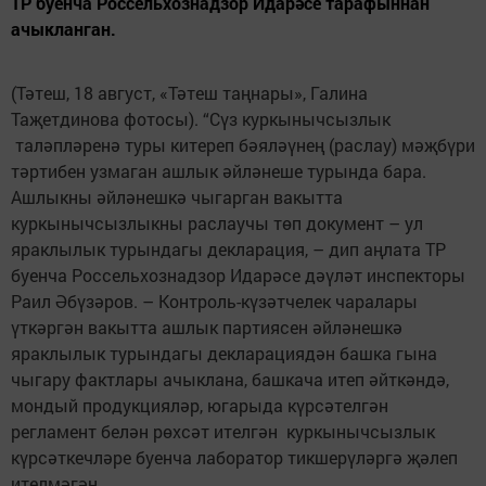
ТР буенча Россельхознадзор Идарәсе тарафыннан
ачыкланган.
(Тәтеш, 18 август, «Тәтеш таңнары», Галина
Таҗетдинова фотосы). “Сүз куркынычсызлык
таләпләренә туры китереп бәя­ләүнең (раслау) мәҗбүри
тәртибен узмаган ашлык әйләнеше турында бара.
Ашлыкны әйләнешкә чыгарган вакытта
куркынычсызлыкны раслаучы төп документ – ул
яраклылык турындагы декларация, – дип аңлата ТР
буенча Россельхознадзор Идарәсе дәүләт инспекторы
Раил Әбүзәров. – Контроль-күзәтчелек чаралары
үткәргән вакытта ашлык партиясен әйләнешкә
яраклылык турындагы декларациядән башка гына
чыгару фактлары ачыклана, башкача итеп әйткәндә,
мондый продукцияләр, югарыда күрсәтелгән
регламент белән рөхсәт ителгән куркынычсызлык
күрсәткечләре буенча лаборатор тикшерүләргә җәлеп
ителмәгән.