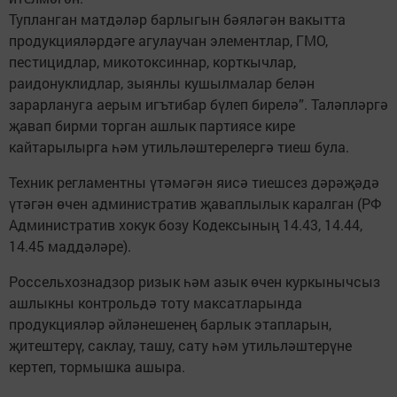
Тупланган матдәләр барлыгын бәяләгән вакытта
продукцияләрдәге агулаучан элементлар, ГМО,
пестицидлар, микотоксиннар, корткычлар,
раидонуклидлар, зыянлы кушылмалар белән
зарарлануга аерым игътибар бүлеп бирелә”. Таләпләргә
җавап бирми торган ашлык партиясе кире
кайтарылырга һәм утильләштерелергә тиеш була.
Техник регламентны үтәмәгән яисә тиешсез дәрәҗәдә
үтәгән өчен административ җаваплылык каралган (РФ
Административ хокук бозу Кодексының 14.43, 14.44,
14.45 маддәләре).
Россельхознадзор ризык һәм азык өчен куркынычсыз
ашлыкны контрольдә тоту максатларында
продукцияләр әйләнешенең барлык этапларын,
җитештерү, саклау, ташу, сату һәм утильләштерүне
кертеп, тормышка ашыра.