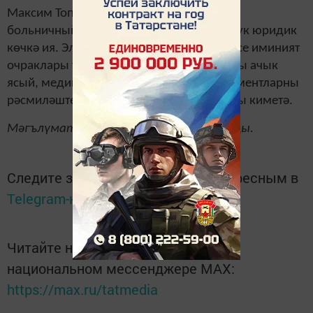
Максим Топилин сүзләренчә, электрон
больничный кәгазь формадагысы кебек үк юридик
көчкә ия. Электрон документ технологиясе иминият
очраклары турында мәгълүмат алмашуны ачык
ясый, медицина оешмаларында бу документларны
рәсмиләштергәндә тотылган чыгымнарны киметә.
Мәгълүмат «Татар-информ»нан алынды.
Следите за самым важным и интересным в
Telegram-канале
Татмедиа
Читайте новости Татарстана в
национальном мессенджере MАХ:
https://max.ru/tatmedia