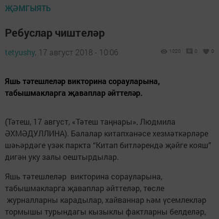
ҖӘМГЫЯТЬ
Ребуслар чиштеләр
tetyushy,
17 август 2018 - 10:06
1020
0
0
Яшь тәтешлеләр викторина сорауларына,
табышмакларга җаваплар әйттеләр.
(Тәтеш, 17 август, «Тәтеш таңнары», Людмила
ӘХМӘДУЛЛИНА). Балалар китапханәсе хезмәткәрләре
шәһәрдәге үзәк паркта “Китап битләрендә җәйге кояш”
дигән уку залы оештырдылар.
Яшь тәтешлеләр викторина сорауларына,
табышмакларга җаваплар әйттеләр, төсле
журналларны кара­дылар, хайваннар һәм үсемлекләр
тормышы турындагы кызыклы факт­ларны белделәр,