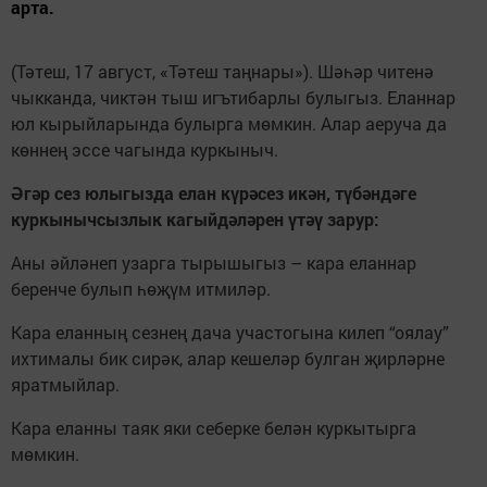
арта.
(Тәтеш, 17 август, «Тәтеш таңнары»). Шәһәр читенә
чыкканда, чиктән тыш игътибарлы булыгыз. Еланнар
юл кырыйларында булырга мөмкин. Алар аеруча да
көннең эссе чагында куркыныч.
Әгәр сез юлыгызда елан күрәсез икән, түбәндәге
куркынычсызлык кагыйдәләрен үтәү зарур:
Аны әйләнеп узарга тырышыгыз – кара еланнар
беренче булып һөҗүм итмиләр.
Кара еланның сезнең дача участогына килеп “оялау”
ихтималы бик сирәк, алар кешеләр булган җирләрне
яратмыйлар.
Кара еланны таяк яки себерке белән куркытыр­га
мөмкин.