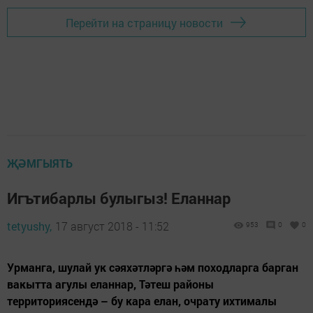
Перейти на страницу новости
ҖӘМГЫЯТЬ
Игътибарлы булыгыз! Еланнар
tetyushy,
17 август 2018 - 11:52
953
0
0
Урманга, шулай ук сәяхәтләргә һәм походларга барган
вакытта агулы еланнар, Тәтеш районы
территориясендә – бу кара елан, очрату ихтималы