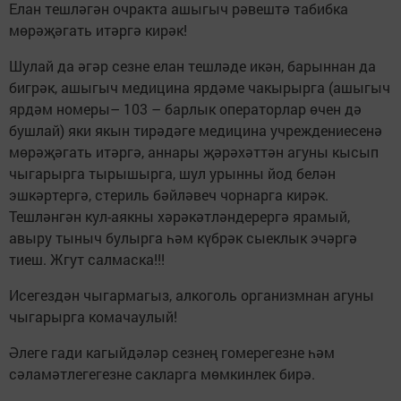
Елан тешләгән очракта ашыгыч рәвештә табибка
мөрәҗәгать итәргә кирәк!
Шулай да әгәр сезне елан тешләде икән, барыннан да
бигрәк, ашыгыч медицина ярдәме чакырырга (ашыгыч
ярдәм номеры– 103 – барлык операторлар өчен дә
бушлай) яки якын тирәдәге медицина учреждениесенә
мөрәҗәгать итәргә, аннары җәрәхәттән агуны кысып
чыгарырга тырышырга, шул урынны йод белән
эшкәртергә, стериль бәйләвеч чорнарга кирәк.
Тешләнгән кул-аякны хәрәкәтләндерергә ярамый,
авыру тыныч булырга һәм күбрәк сыеклык эчәргә
тиеш. Жгут салмаска!!!
Исегездән чыгармагыз, алкоголь организмнан агуны
чыгарырга комачаулый!
Әлеге гади кагыйдәләр сезнең гомерегезне һәм
сәламәтлегегезне сакларга мөмкинлек бирә.