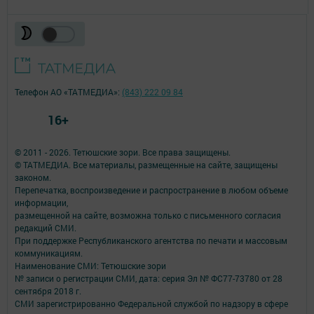
Телефон АО «ТАТМЕДИА»:
(843) 222 09 84
16+
© 2011 - 2026. Тетюшские зори. Все права защищены.
© ТАТМЕДИА. Все материалы, размещенные на сайте, защищены
законом.
Перепечатка, воспроизведение и распространение в любом объеме
информации,
размещенной на сайте, возможна только с письменного согласия
редакций СМИ.
При поддержке Республиканского агентства по печати и массовым
коммуникациям.
Наименование СМИ: Тетюшские зори
№ записи о регистрации СМИ, дата: серия Эл № ФС77-73780 от 28
сентября 2018 г.
СМИ зарегистрированно Федеральной службой по надзору в сфере