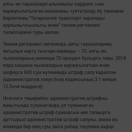
ал­гы ян тәрәзәләре ал­ын­малы пәрдәле һәм
караңгылатылган машинаны туктаталар, бу таможня
берлегенең “Тәгәрмәчле транспорт чаралары
куркынычсызлыгы өчен” техник рег­ламент
таләпләренә туры килми.
Техник регламент нигезендә, алгы тәрәзәләрнең
яктылык кертү тәэсире кимендә – 75, алгы ян
пыялаларның кимендә 70 процент булырга тиеш. 2018
елда машина пыялаларын караңгылаткан өчен
шоферга 500 сум күләмендә штраф салу каралган
(административ хокук бозу кодексының 3.1 өлеше
12.5нче маддәсе).
Исегезгә төшерәбез: административ штрафны
вакытында түләмәгәндә, ул түләнмәгән
административ штраф суммасын ике тапкырга
арттырып административ штраф салуны, әмма иң
кимендә бер мең сум, яисә унбиш тәүлеккә кадәр