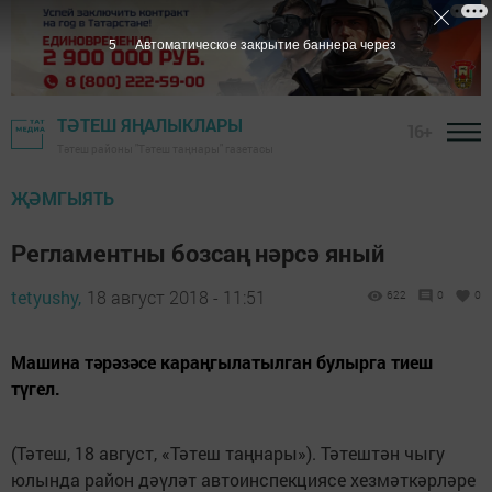
5
Автоматическое закрытие баннера через
ТӘТЕШ ЯҢАЛЫКЛАРЫ
16+
Тәтеш районы "Тәтеш таңнары" газетасы
ҖӘМГЫЯТЬ
Регламентны бозсаң нәрсә яный
tetyushy,
18 август 2018 - 11:51
622
0
0
Машина тәрәзәсе караңгылатылган булырга тиеш
түгел.
(Тәтеш, 18 август, «Тәтеш таңнары»). Тәтештән чыгу
юлында район дәүләт автоинспекциясе хезмәткәрләре