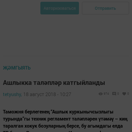
Отправить
Авторизоваться
ҖӘМГЫЯТЬ
Ашлыкка таләпләр катгыйланды
tetyushy,
18 август 2018 - 10:27
974
0
0
Таможня берлегенең “Ашлык куркынычсызлыгы
турында”гы техник регламент таләпләрен үтәмәү – киң
таралган хокук бозуларның берсе, бу агымдагы елда