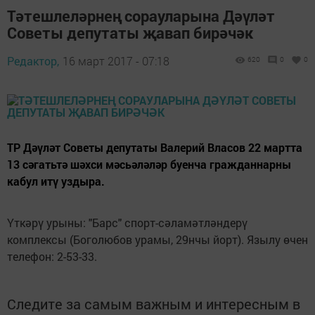
Тәтешлеләрнең сорауларына Дәүләт
Советы депутаты җавап бирәчәк
Редактор,
16 март 2017 - 07:18
620
0
0
ТР Дәүләт Советы депутаты Валерий Власов 22 мартта
13 сәгатьтә шәхси мәсьәләләр буенча гражданнарны
кабул итү уздыра.
Үткәрү урыны: "Барс" спорт-сәламәтләндерү
комплексы (Боголюбов урамы, 29нчы йорт). Язылу өчен
телефон: 2-53-33.
Следите за самым важным и интересным в