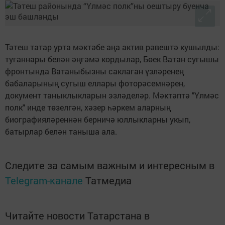
Тәтеш татар урта мәктәбе аңа актив рәвештә кушылды:
туганнары белән әңгәмә кордылар, Бөек Ватан сугышы
фронтында Ватаныбызны саклаган үзләренең
бабаларының сугыш еллары фоторәсемнәрен,
документ таныклыкларын эзләделәр. Мәктәптә "Үлмәс
полк" инде төзелгән, хәзер һәркем аларның
биографияләреннән берничә юллыкларны укып,
батырлар белән таныша ала.
Следите за самым важным и интересным в
Telegram-канале
Татмедиа
Читайте новости Татарстана в