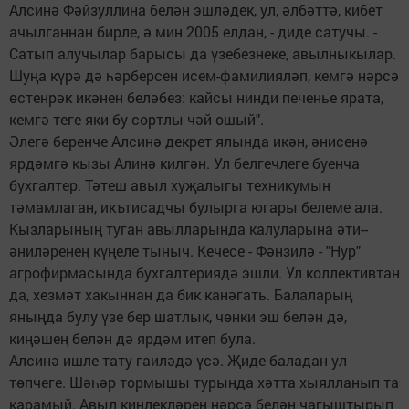
Алсинә Фәйзуллина белән эшләдек, ул, әлбәттә, кибет
ачылганнан бирле, ә мин 2005 елдан, - диде сатучы. -
Сатып алучылар барысы да үзебезнеке, авылныкылар.
Шуңа күрә дә һәрберсен исем-фамилияләп, кемгә нәрсә
өстенрәк икәнен беләбез: кайсы нинди печенье ярата,
кемгә теге яки бу сортлы чәй ошый".
Әлегә беренче Алсинә декрет ялында икән, әнисенә
ярдәмгә кызы Алинә килгән. Ул белгечлеге буенча
бухгалтер. Тәтеш авыл хуҗалыгы техникумын
тәмамлаган, икътисадчы булырга югары белеме ала.
Кызларының туган авылларында калуларына әти-­
әниләренең күңеле тыныч. Кечесе - Фәнзилә - "Нур"
агрофирмасында бухгалтерия­дә эшли. Ул коллективтан
да, хезмәт хакыннан да бик канәгать. Балаларың
яныңда булу үзе бер шатлык, чөнки эш белән дә,
киңәшең белән дә ярдәм итеп була.
Алсинә ишле тату гаиләдә үсә. Җиде баладан ул
төпчеге. Шәһәр тормышы турында хәтта хыялланып та
карамый. Авыл киңлекләрен нәрсә белән чагыштырып