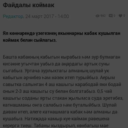
Файдалы коймак
Редактор,
24 март 2017 - 14:00
662
0
0
Ял көннәрендә үзегезнең якыннарны кабак кушылган
коймак белән сыйлагыз.
Башта кабакның кабыгын кырабыз һәм зур булмаган
кисәкне угычтан уабыз да аңардагы артык суны
сыгабыз. Уртача зурлыктагы алманың шулай ук
кабыгын әрчибез һәм нәзек итеп турыйбыз. Аерым
савытка салынган 4 аш кашыгы карабодай яки бодай
онын 2-3 аш кашыгы су белән болгатабыз. 0,5 чәй
кашыгы соданы ярты стакан җылымса суда эретәбез,
катнашманы онга салабыз һәм буталыйбыз. Шулай
дәвам итеп, әлеге катнашмага кабак һәм алманы да
кушабыз. Нәтиҗәдә камыр куе каймак рәвешенә
керергә тиеш. Табаны кыздырып, көнбагыш мае