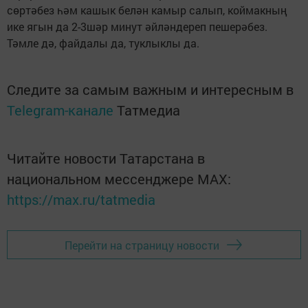
сөртәбез һәм кашык белән камыр салып, коймакның
ике ягын да 2-3шәр минут әйләндереп пешерәбез.
Тәмле дә, файдалы да, туклыклы да.
Следите за самым важным и интересным в
Telegram-канале
Татмедиа
Читайте новости Татарстана в
национальном мессенджере MАХ:
https://max.ru/tatmedia
Перейти на страницу новости