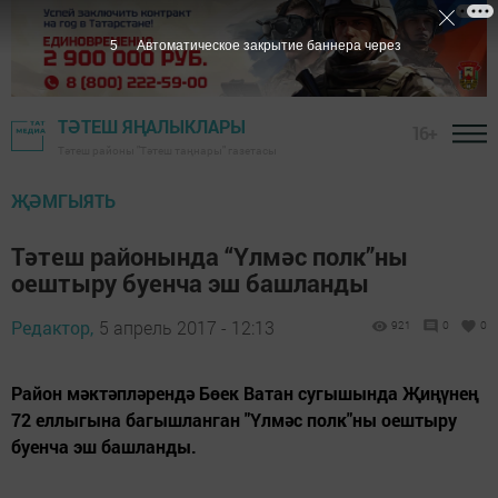
5
Автоматическое закрытие баннера через
ТӘТЕШ ЯҢАЛЫКЛАРЫ
16+
Тәтеш районы "Тәтеш таңнары" газетасы
ҖӘМГЫЯТЬ
Тәтеш районында “Үлмәс полк”ны
оештыру буенча эш башланды
Редактор,
5 апрель 2017 - 12:13
921
0
0
Район мәктәпләрендә Бөек Ватан сугышында Җиңүнең
72 еллыгына багышланган "Үлмәс полк"ны оештыру
буенча эш башланды.