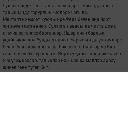
булсын инде. "Без - авылныкылар!" - дигәндә аның
тавышында горурлык хисләре чагыла.
Мәктәптә хезмәт куючы ире Фәяз белән яңа йорт
җиткезеп кергәннәр. Суларга һавасы да чиста диеп,
агачка өстенлек биргәннәр. Яшәр өчен барлык
уңайлыкларны булдырганнар. Барысын да үз көчләре
белән башкаруларына ул бик сөенә. Трактор да бар -
гаилә өчен бу зур ярдәм. Йорт хуҗалыгында ике сыер,
ике үгез, казлар, тавыклар һәм башка маллар асрау
җиңел генә түгел бит.
"Иремнең куллары алтын, - ди Алсинә җылы сүзләрен
кызганмыйча. - Нинди генә эшкә алынса да, барысын
да булдыра: техниканы да яхшы белә, агач эшенә дә
оста". Ул үзе дә уңган хуҗабикә. Алсинә пешергән
камыр ризыклары авыл бәйрәмнәрендәге табыннарны
бизәп тора. Бәйләргә дә вакыт таба. Свитерлар,
оекбашлар, башмаклар - һәрберсенә күңел җы­лысы
салынган. Нәкъ тә менә теләсә кайсы эшкә, туганнарга,