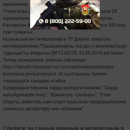
мөмкиннәр.
Үткән елда республика мәгълүмат сис­темасына 28
муниципаль берәмлектән 625 мөрәҗәгать кергән.
Расланган фактлар буенча гариза бирүчеләргә 303 мең
сум түләнгән.
Кызыксынган тәтешлеләргә ТР Дәүләт алкоголь
инспекциясенең "Гражданнарны матди стимуллаштыру
турында"гы боерыгы (№12-02/39, 23.05.2016 ел) белән
Тәтеш муниципаль районы сайтында
http://tetushi.tatarstan.ru/ rus/mezhvedomstennaya-
komissiua poviuavleniyu-I. ht сылтамасы буенча
танышырга тәкъдим итәбез.
Хәбәрләрне берничә төрдә юлларга мөмкин: "Сәүдә
кагыйдәләрен бозу", "Җәмәгать туклануы", "Этил
спирты, алкоголь һәм спирт кушылган продукцияләрне
законсыз җитештерү һәм әйләнеше".
Следите за самым важным и интересным в