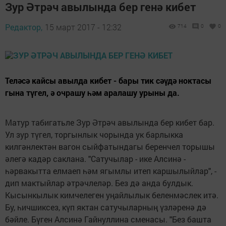
Зур Әтрәч авылында бер генә кибет
Редактор,
15 март 2017 - 12:32
714
0
0
Теләсә кайсы авылда кибет - бары тик сәүдә ноктасы
гына түгел, ә очрашу һәм аралашу урыны да.
Матур табигатьле Зур Әтрәч авылында бер кибет бар.
Ул зур түгел, торгынлык чорында ук барлыкка
килгәнлектән вагон сыйфатындагы беренчел торышы
әлегә кадәр сак­лана. "Сатучылар - ике Алсинә -
һәрвакытта елмаеп һәм ягымлы итеп каршылыйлар", -
дип мактыйлар әтрәчлеләр. Без дә анда булдык.
Кысынкылык кимчелеген уңайлылык беленмәслек итә.
Бу, һичшиксез, күп яктан сатучыларның үзләренә дә
бәйле. Бүген Алсинә Гайнуллина сменасы. "Без башта