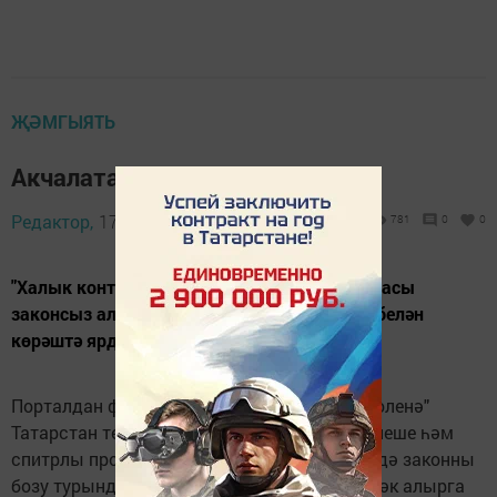
ҖӘМГЫЯТЬ
Акчалата бүләк
Редактор,
17 март 2017 - 13:24
781
0
0
"Халык контроле" дәүләт мәгълүмат системасы
законсыз алкоголь продукциясе әйләнеше белән
көрәштә ярдәм итә.
Порталдан файдаланучылар, "Халык контроленә"
Татарстан территориясендә алкоголь әйләнеше һәм
спитрлы продукцияләр җитештерү өлкәсендә законны
бозу турында хәбәр итүчеләр, акчалата бүләк алыр­га