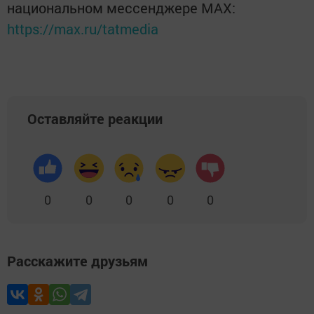
национальном мессенджере MАХ:
https://max.ru/tatmedia
Оставляйте реакции
0
0
0
0
0
Расскажите друзьям