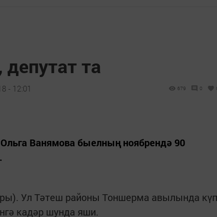
 депутат та
8 - 12:01
679
0
 Ольга Ванямова быелның ноябрендә 90
.
нары). Ул Тәтеш районы Тоншерма авылында кү
өнгә кадәр шунда яши.