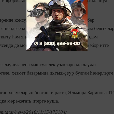
р-информ» агентлыгына биргән интервьюсында шул
әрендә консультация пунктлары эшли. Һәрбер
 яшендәге кешеләр белән эшли торган аерым белгечлә
укыту һәм яңа белгечлекләр үзләштерүдә ярдәм
ясендә дә мондый белгечләр эшли», - дип хәбәр итте
эзләүчеләренә мәшгульлек үзәкләрендә дәүләт
әтелә, хезмәт базарында ихтыяҗ зур булган һөнәрләргә
ган хокукларын бозган очракта, Эльмира Зарипова ТР
дка мөрәҗәгать итәргә куша.
rm.tatar/news/2018/11/15/175184/