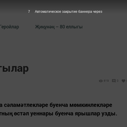
6
Автоматическое закрытие баннера через
Геройлар
Җиңүнәң – 80 еллыгы
тылар
619
0
да сәламәтлекләре буенча мөмкинлекләре
тның өстәл уеннары буенча ярышлар узды.