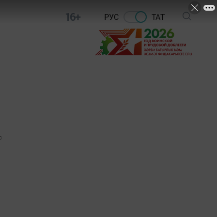
16+
РУС
ТАТ
0