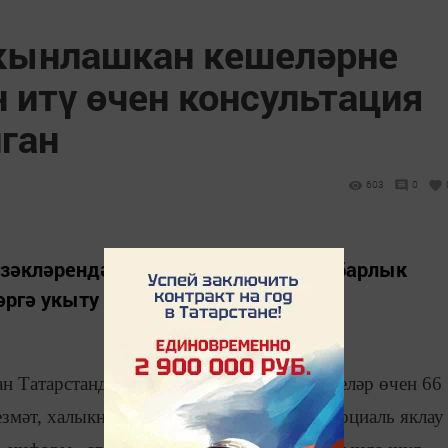
кынлашкан кешеләрне
 итү өчен консультация
ган
603
0
үзәкләрендә дәүләт хезмәтләренең барлык
әргә укыту да каралган.
н Татарстанда пенсия алды яшендәге кешеләр өчен 66
змәт, халыкны эш белән тәэмин итү һәм социаль яклау