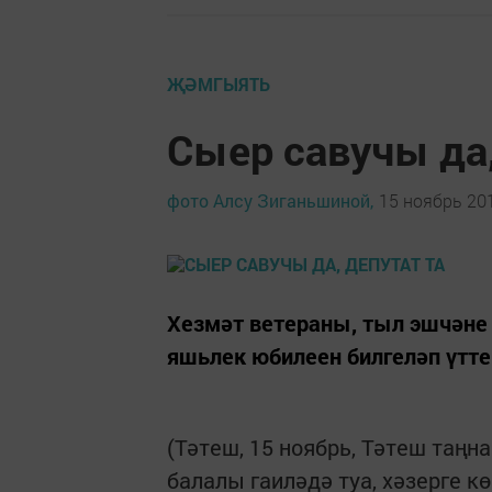
ҖӘМГЫЯТЬ
Сыер савучы да,
фото Алсу Зиганьшиной,
15 ноябрь 201
Хезмәт ветераны, тыл эшчәне
яшьлек юбилеен билге­ләп үтте
(Тәтеш, 15 ноябрь, Тәтеш таң
балалы гаиләдә туа, хәзерге к