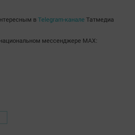
интересным в
Telegram-канале
Татмедиа
в национальном мессенджере MАХ: