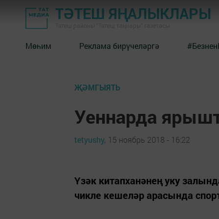
ТӘТЕШ ЯҢАЛЫКЛАРЫ
Тәтеш районы "Тәтеш таңнары" газетасы
Мөһим
Реклама бирүчеләргә
#Безнен
ҖӘМГЫЯТЬ
Уеннарда ярыш
tetyushy,
15 ноябрь 2018 - 16:22
Үзәк китапханәнең уку залын
чикле кешеләр арасында спор