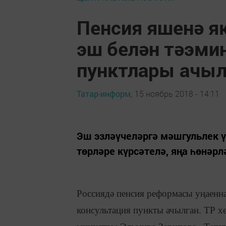
Пенсия яшенә я
эш белән тәэмин
пунктлары ачыл
Татар-информ,
15 ноябрь 2018 - 14:11
Эш эзләүчеләргә мәшгульлек 
төрләре күрсәтелә, яңа һөнәрл
Россиядә пенсия реформасы уңаенна
консультация пункты ачылган. ТР хе