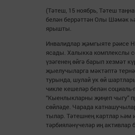
(Тәтеш, 15 ноябрь, Тәтеш таң
белән беррәттән Олы Шәмәк һ
ярышты.
Инвалидлар җәмгыяте рәисе Н
ясады. Халык­ка комплекслы 
үзәгенең өйгә барып хезмәт к
җыелучыларга мәктәптә тернәк
турында, шулай ук өй шартла
чикле кешеләр белән социаль-
“Кыенлык­ларны җиңеп чыгу”
сөйләде. Чарада катнашучылар
тылар. Тәтешнең картлар һәм 
тәрбияләнүчеләр иң активлар 