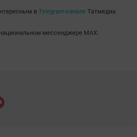
интересным в
Telegram-канале
Татмедиа
в национальном мессенджере MАХ: