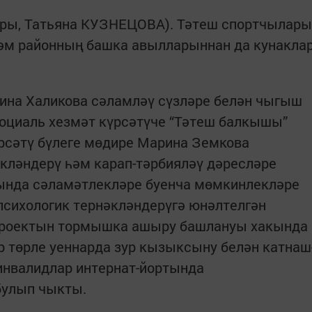
нары, Татьяна КУЗНЕЦОВА). Тәтеш спортчылары
әм районның башка авылларыннан да кунак­ла
ина Халикова сәламләү сүзләре белән чыгыш
социаль хезмәт күрсәтүче “Тәтеш балкышы”
үрсәтү бүлеге мөдире Марина Земкова
ләндерү һәм карап-тәрбия­ләү дәресләре
рында сәламәтлекләре буенча мөмкинлекләре
психологик тернәкләндерүгә юнәлтелгән
 проектын тормышка ашыру башлануы хакында
 төрле уеннарда зур кызыксыну белән катнаш
инвалидлар интернат-йортында
булып чыкты.