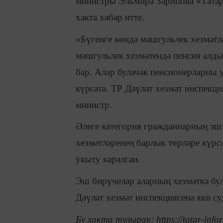
министры Эльмира Зарипова «Тата
хакта хәбәр итте.
«Бүгенге көндә мәшгульлек хезмәтл
мәшгульлек хезмәтендә пенсия алды
бар. Алар булачак пенсионерларны 
күрсәтә. ТР Дәүләт хезмәт инспекци
министр.
Әлеге категория гражданнарның эш 
хезмәтләренең барлык төрләре күрс
укыту каралган.
Эш бирүчеләр аларның хезмәткә бул
Дәүләт хезмәт инспекциясенә яки су
Бу хакта тулырак: https://tatar-info