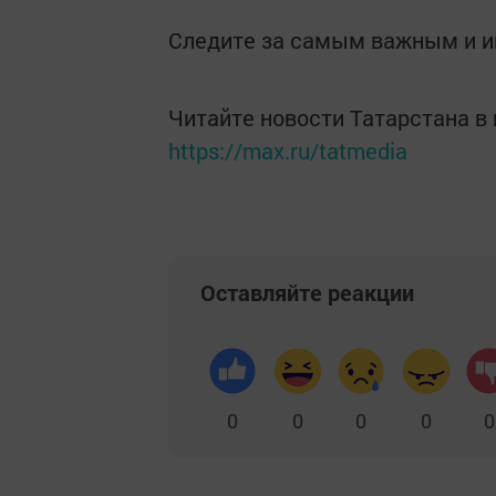
Следите за самым важным и 
Читайте новости Татарстана 
https://max.ru/tatmedia
Оставляйте реакции
0
0
0
0
0