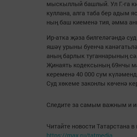
мыскыллый башлый. Ул Г.-га ки
куллана, алга таба бер адым я
ның баш киеменә тия, әмма а
Ир-атка җәза билгеләгәндә суд
яшәү урыны буенча канәгатьлә
аның барлык туганнарының сә
Җинаять кодексының 69нчы ма
кеременә 40 000 сум күләменд
Суд хөкеме законлы көченә ке
Следите за самым важным и 
Читайте новости Татарстана 
https://max.ru/tatmedia