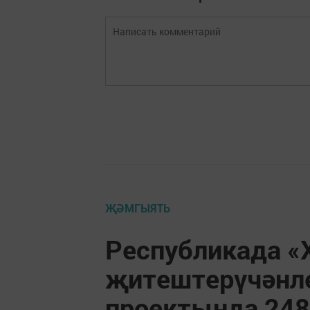
ҖӘМГЫЯТЬ
Республикада «
җитештерүчәнле
проектында 248