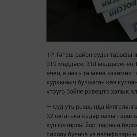
ТР Тәтеш район суды тарафын
319 маддәсе, 318 маддәсенең 
өчен, ә нәкъ тә менә хакимия
куркыныч булмаган көч куллан
үтәүгә бәйле рәвештә халык а
— Суд утырышында билгеләнгән
22 сәгатькә кадәр вакыт арал
күп фатирлы йортларның берс
саклау буенча үз вазифалары