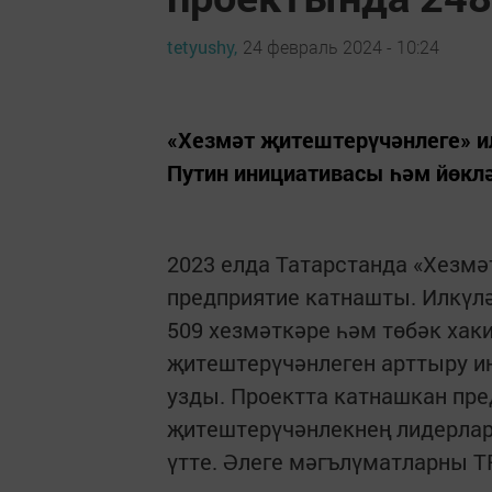
tetyushy,
24 февраль 2024 - 10:24
«Хезмәт җитештерүчәнлеге» и
Путин инициативасы һәм йөкл
2023 елда Татарстанда «Хезмә
предприятие катнашты. Илкүл
509 хезмәткәре һәм төбәк хак
җитештерүчәнлеген арттыру и
узды. Проектта катнашкан пре
җитештерүчәнлекнең лидерла
үтте. Әлеге мәгълүматларны Т