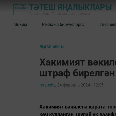
ТӘТЕШ ЯҢАЛЫКЛАРЫ
Тәтеш районы "Тәтеш таңнары" газетасы
Мөһим
Реклама бирүчеләргә
#Безнен
ҖӘМГЫЯТЬ
Хакимият вәкил
штраф бирелгән
tetyushy,
24 февраль 2024 - 12:05
Хакимият вәкиленә карата то
көч кулланган, шулай ук вази