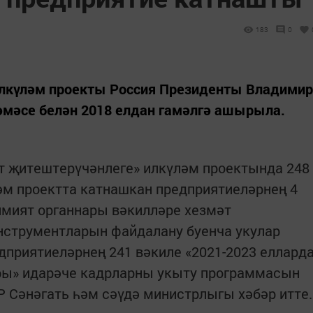
183
0
лкүләм проекты Россия Президенты Владимир
әмәсе белән 2018 елдан гамәлгә ашырыла.
т җитештерүчәнлеге» илкүләм проектында 248
әм проектта катнашкан предприятиеләрнең 4
имият органнары вәкилләре хезмәт
нструментларын файдалану буенча укулар
дприятиеләрнең 241 вәкиле «2021-2023 еллард
ры» идарәче кадрларны укыту программасын
Р Сәнәгать һәм сәүдә министрлыгы хәбәр итте.