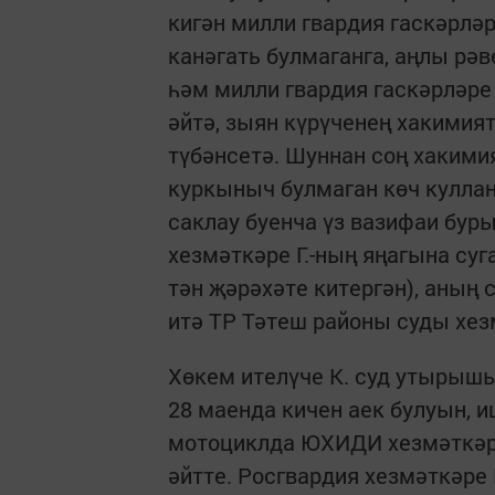
кигән милли гвардия гаскәрлә
канәгать булмаганга, аңлы рәв
һәм милли гвардия гаскәрләре 
әйтә, зыян күрүченең хакимия
түбәнсетә. Шуннан соң хакими
куркыныч булмаган көч кулла
саклау буенча үз вазифаи бур
хезмәткәре Г.-ның яңагына суг
тән җәрәхәте китергән), аның 
итә ТР Тәтеш районы суды хез
Хөкем ителүче К. суд утырышы
28 маенда кичен аек булуын, 
мотоциклда ЮХИДИ хезмәткәрл
әйтте. Росгвардия хезмәткәре 