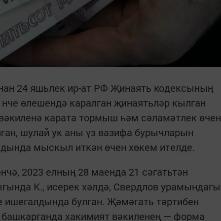
нан 24 яшьлек ир-ат РФ Җинаять кодексының
1нче өлешендә каралган җинаятьләр кылган
т вәкиленә карата тормыш һәм сәламәтлек өчен
ган, шулай ук аны үз вазифа бурычларын
лдында мыскыл иткән өчен хөкем ителде.
чә, 2023 елның 28 маенда 21 сәгатьтән
ыгында К., исерек хәлдә, Свердлов урамындагы
е ишегалдында булган. Җәмәгать тәртибен
н башкарганда хакимият вәкиленең — форма