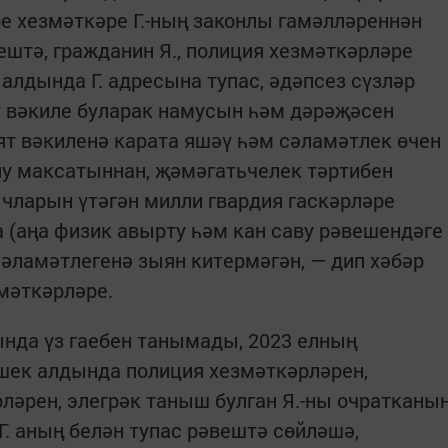
ре хезмәткәре Г.-ның законлы гамәлләреннән
ештә, гражданин Я., полиция хезмәткәрләре
алдында Г. адресына тупас, әдәпсез сүзләр
т вәкиле буларак намусын һәм дәрәҗәсен
ят вәкиленә карата яшәү һәм сәламәтлек өчен
ну максатыннан, җәмәгатьчелек тәртибен
ычларын үтәгән милли гвардия гаскәрләре
а (аңа физик авырту һәм кан саву рәвешендәге
сәламәтлегенә зыян китермәгән, — дип хәбәр
мәткәрләре.
нда үз гаебен танымады, 2023 елның
ишек алдында полиция хезмәткәрләрен,
әрен, элегрәк таныш булган Я.-ны очратканы
Г. аның белән тупас рәвештә сөйләшә,