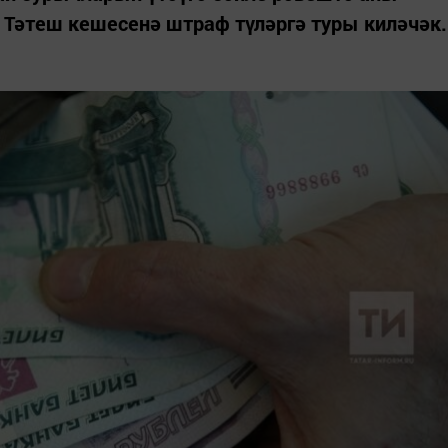
 Тәтеш кешесенә штраф түләргә туры киләчәк.