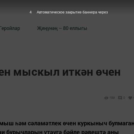
2
Автоматическое закрытие баннера через
Геройлар
Җиңүнәң – 80 еллыгы
ен мыскыл иткән өчен
189
0
рмыш һәм сәламәтлек өчен куркыныч булмага
фаи бурычларын үтәүгә бәйле рәвештә аны