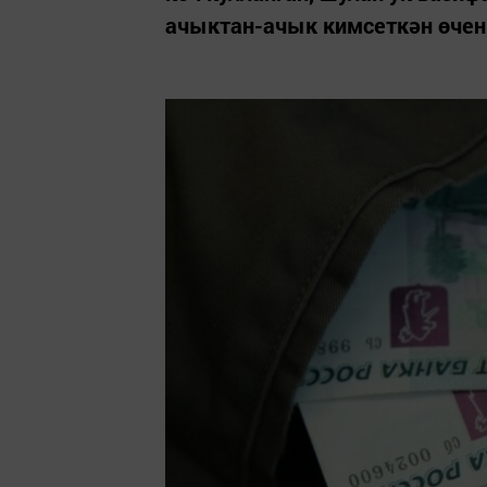
ачыктан-ачык кимсеткән өчен