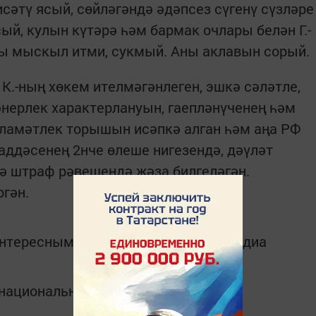
сәтү ясый, сөйләгәндә әдәпсез сүгенү сүзләре
сый, кулын күтәрә һәм бармак очлары белән Г.-
ны мыскыл итми, сукмый. Аны аклавын сорый.
 К.-ның хөкем ителмәгәнлеген, эшкә сәләтле,
нерлек характерлануын, гаепләнүченең һәм
ламәтлек торышын исәпкә алган һәм аңа РФ
ддәсенең 2нче өлеше нигезендә, дәүләт
ә штраф рәвешендә җәза билгеләгән.
ргән.
интересным в
Telegram-канале
Татмедиа
в национальном мессенджере MАХ: