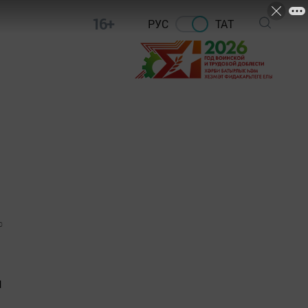
16+
РУС
ТАТ
0
н