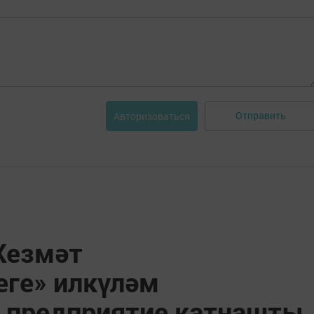
Отправить
Авторизоваться
Хезмәт
ге» илкүләм
 предприятие катнашты