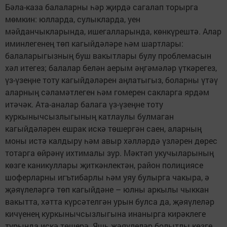
Бәла-каза балаларны һәр җирдә сагалап торыр­га
мөмкин: юлларда, сулыкларда, уен
мәйданчыкларында, ишегалларында, көнкүрештә. Алар
иминлегенең төп кагыйдәләре һәм шартлары:
балаларыгызның буш вакытлары булу проблемасын
хәл итегез; балалар белән аерым әңгәмәләр үткәрегез,
үз-үзеңне тоту кагыйдәләрен аңлатыгыз, боларны үтәү
аларның сәламәтлеген һәм гомерен сакларга ярдәм
итәчәк. Ата-аналар балага үз-үзеңне тоту
куркынычсызлыгының катлаулы булмаган
кагыйдәләрен ешрак искә төшергән саен, аларның
моны истә калдыру һәм авыр хәлләрдә үзләрен дөрес
тотарга өйрәнү ихтималы зур. Мәктәп укучыларының
көзге каникуллары җиткәнлектән, район полициясе
шоферларны игътибарлы һәм уяу булырга чакыра, ә
җәяүлеләргә төп кагыйдәне – юлны аркылы чыккан
вакытта, хәтта күрсәтелгән урын булса да, җәяүлеләр
кичүенең куркынычсызлыгына инанырга кирәклеге
турында искә төшерә. Яшь җәяүлеләр болытлы көзге