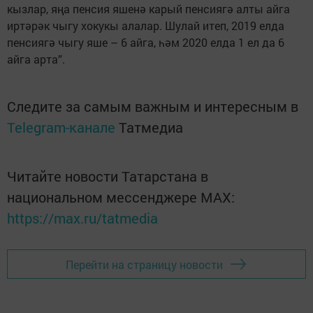
кызлар, яңа пенсия яшенә карый пенсиягә алты айга
иртәрәк чыгу хокукы алалар. Шулай итеп, 2019 елда
пенсиягә чыгу яше – 6 айга, һәм 2020 елда 1 ел да 6
айга арта”.
Следите за самым важным и интересным в
Telegram-канале
Татмедиа
Читайте новости Татарстана в
национальном мессенджере MАХ:
https://max.ru/tatmedia
Перейти на страницу новости