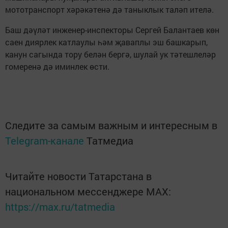
мототранспорт хәрәкәтенә дә таныклык таләп ителә.
Баш дәүләт инженер-инс­пекторы Сергей Балантаев көн
саен диярлек катлаулы һәм җаваплы эш башкарып,
канун сагында тору белән бергә, шулай ук тәтешлеләр
гомеренә дә иминлек өсти.
Следите за самым важным и интересным в
Telegram-канале
Татмедиа
Читайте новости Татарстана в
национальном мессенджере MАХ:
https://max.ru/tatmedia