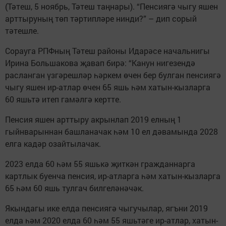
(Тәтеш, 5 ноябрь, Тәтеш таңнары). “Пенсиягә чыгу яшен
арттыруның төп тәртипләре ­нинди?” – дип сорый
тәтешле.
Сорауга РПФның Тәтеш районы Идарәсе начальнигы
Ирина Большакова җавап бирә: “Канун нигезендә
расланган үзгәрешләр һәркем өчен бер булган пенсиягә
чыгу яшен ир-атлар өчен 65 яшь һәм хатын-кызларга
60 яшьтә итеп гамәлгә кертте.
Пенсия яшен арттыру акрынлап 2019 елның 1
гыйнварыннан башланачак һәм 10 ел дәвамында 2028
елга кадәр озайтылачак.
2023 елда 60 һәм 55 яшькә җиткән гражданнарга
картлык буенча пенсия, ир-атларга һәм хатын-кызларга
65 һәм 60 яшь тулгач билгеләнәчәк.
Якындагы ике елда пенсиягә чыгучылар, ягъни 2019
елда һәм 2020 елда 60 һәм 55 яшьтәге ир-атлар, хатын-