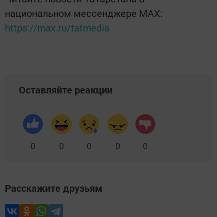
национальном мессенджере MАХ:
https://max.ru/tatmedia
Оставляйте реакции
0
0
0
0
0
Расскажите друзьям