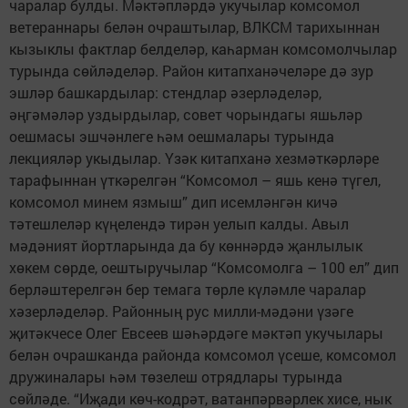
чаралар булды. Мәктәпләрдә укучылар комсомол
ветераннары белән очраштылар, ВЛКСМ тарихыннан
кызык­лы фактлар белделәр, каһарман комсомолчылар
турында сөйләделәр. Район китапханәчеләре дә зур
эшләр башкардылар: стендлар әзерләделәр,
әңгәмәләр уздырдылар, совет чорындагы яшьләр
оешмасы эшчәнлеге һәм оешмалары турында
лекцияләр укыдылар. Үзәк китапханә хезмәткәрләре
тарафыннан үткәрелгән “Комсомол – яшь кенә түгел,
комсомол минем язмыш” дип исемләнгән кичә
тәтешлеләр күңелендә тирән уелып калды. Авыл
мәдәният йортларында да бу көннәрдә җанлылык
хөкем сөрде, оештыручылар “Комсомолга – 100 ел” дип
берләштерелгән бер темага төрле күләмле чаралар
хәзерләделәр. Районның рус милли-мәдәни үзәге
җитәкчесе Олег Евсеев шәһәрдәге мәктәп укучылары
белән очрашканда районда комсомол үсеше, комсомол
дружиналары һәм төзелеш отрядлары турында
сөйләде. “Иҗади көч-кодрәт, ватанпәрвәрлек хисе, нык