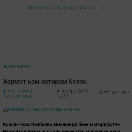
Перейти на страницу новости
ҖӘМГЫЯТЬ
Хөрмәт һәм ихтирам белән
фото: Галина
4 ноябрь 2018 -
777
0
0
Тазетдинова,
12:39
Кошки-Новотимбаево авылында бөек мәгърифәтче
Иван Яковлевны искә алу көненә багышланган чара