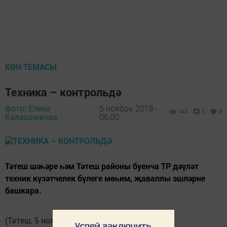
КӨН ТЕМАСЫ
Техника – контрольдә
фото: Елена
5 ноябрь 2018 -
743
0
0
Калашникова,
06:00
Тәтеш шәһәре һәм Тәтеш районы буенча ТР дәүләт
техник күзәтчелек бүлеге мөһим, җавап­лы эшләрне
башкара.
(Тәтеш, 5 ноябрь, Тәтеш таңнары. Елена