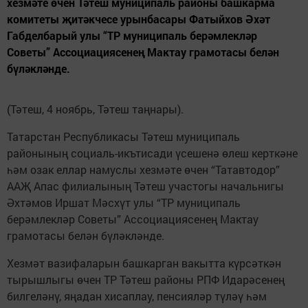
хезмәте өчен Тәтеш муниципаль районы башкарма
комитеты җитәкчесе урынбасары Фатыйхов Әхәт
Габделбарый улы “ТР муниципаль берәмлекләр
Советы” Ассоциациясенең Мактау грамотасы белән
бүләкләнде.
(Тәтеш, 4 ноябрь, Тәтеш таңнары).
Татарстан Республикасы Тәтеш муниципаль
районының социаль-икътисади үсешенә өлеш керткәне
һәм озак еллар намуслы хезмәте өчен “Тат­автодор”
ААҖ Апас филиалының Тәтеш учас­тогы начальнигы
Әхтәмов Иршат Мәсхүт улы “ТР муниципаль
берәмлекләр Советы” Ассоциациясенең Мактау
грамотасы белән бүләкләнде.
Хезмәт вазифаларын башкарган вакытта күрсәткән
тырышлыгы өчен ТР Тәтеш районы РПФ Идарәсенең
билгеләнү, яңадан хисаплау, пенсияләр түләү һәм