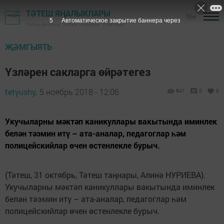
ТӘТЕШ ЯҢАЛЫКЛАРЫ
16+
4
Автоматическое закрытие баннера через
Тәтеш районы "Тәтеш таңнары" газетасы
ҖӘМГЫЯТЬ
Үзләрен сакларга өйрәтегез
tetyushy,
5 ноябрь 2018 - 12:06
641
0
0
Укучыларны мәктәп каникуллары вакытында иминлек
белән тәэмин итү – ата-аналар, педагог­лар һәм
полицейскийлар өчен өстенлекле бурыч.
(Тәтеш, 31 октябрь, Тәтеш таңнары, Алинә НУРИЕВА).
Укучыларны мәктәп каникуллары вакытында иминлек
белән тәэмин итү – ата-аналар, педагог­лар һәм
полицейскийлар өчен өстенлекле бурыч.