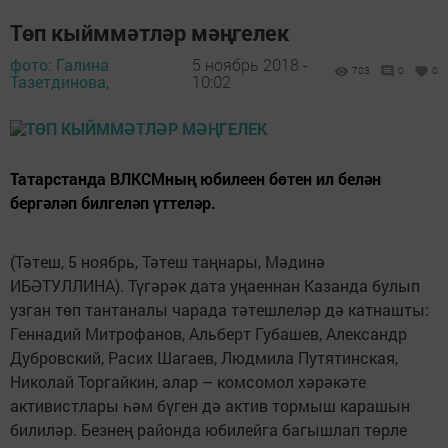
Төп кыйммәтләр мәңгелек
фото: Галина
5 ноябрь 2018 -
703
0
0
Тазетдинова,
10:02
Татарстанда ВЛКСМның юбилеен бөтен ил белән
бергәләп билгеләп үттеләр.
(Тәтеш, 5 ноябрь, Тәтеш таңнары, Мәдинә
ИБӘТУЛЛИНА). Түгәрәк дата уңаеннан Казанда булып
узган төп тантаналы чарада тә­тешлеләр дә катнашты:
Геннадий Митрофанов, Альберт Губашев, Александр
Дубровский, Расих Шагаев, Людмила Путятинская,
Николай Торгайкин, алар – комсомол хәрәкәте
активистлары һәм бүген дә актив тормыш карашын
билиләр. Безнең районда юбилейга багышлап төрле