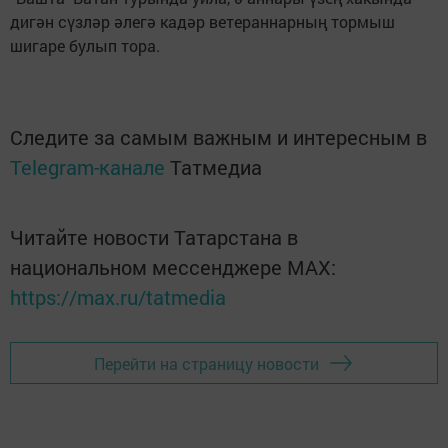
дигән сүзләр әлегә кадәр ветераннарның тормыш
шигаре булып тора.
Следите за самым важным и интересным в
Telegram-канале
Татмедиа
Читайте новости Татарстана в
национальном мессенджере MАХ:
https://max.ru/tatmedia
Перейти на страницу новости