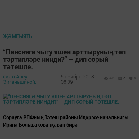
ҖӘМГЫЯТЬ
“Пенсиягә чыгу яшен арттыруның төп
тәртипләре ­нинди?” – дип сорый
тәтешле.
фото Алсу
5 ноябрь 2018 -
641
0
0
Зиганьшиной,
08:09
Сорауга РПФның Тәтеш районы Идарәсе начальнигы
Ирина Большакова җавап бирә: