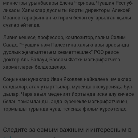
министры урынбасары Елена Чернова, Чуашия Респуб­
ликасы Халыклар дуслыгы йорты директоры Алексей
Иванов тарафыннан ихтирам белән сугарылган җылы
сүз­ләр ­әйтелде.
Ливия кешесе, профессор, композитор, галим Сәлим
Сааде, “Чуашия һәм Палестина халык­лары арасында
дуслык җәмгыяте һәм хезмәттәшлек” РОО рәисе
доктор Аль-Балауи, Бассам Фәтхи мәгъ­рифәтчегә
хөрмәтләрен белдерделәр.
Соңыннан кунаклар ­Ив­ан Яковлев һәйкә­ленә чәчәкләр
салдылар, аг­ач утырттылар, музейда экскурсиядә бул­
ды­лар. Чара авыл мәдәни­ят йортында искә алу кичә­се
белән тәмам­ланды, анда күренекле мәгъри­фәтченең
тормышы турында чуаш телендә фильм күрсәтелде.
Следите за самым важным и интересным в