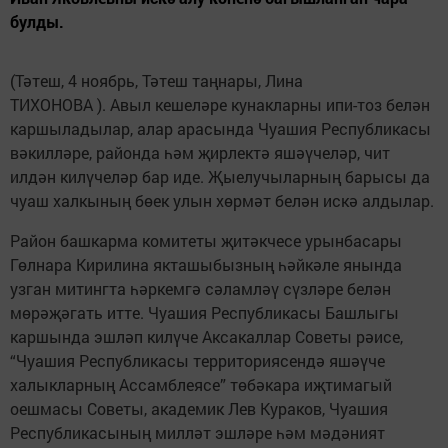
булды.
(Тәтеш, 4 ноябрь, Тәтеш таңнары, Лина
ТИХОНОВА ). Авыл кешеләре кунак­ларны ипи-тоз белән
каршыладылар, алар ара­­сында Чуашия Рес­пуб­ликасы
вәкилләре, районда һәм җирлектә яшәүчеләр, чит
илдән килүчеләр бар иде. Җые­лучыларның барысы да
чуаш халкының бөек улын хөрмәт белән искә алдылар.
Район башкарма комитеты җитәкчесе урынбасары
Гөлнара Кирилина якташыбызның һәйкәле янында
узган митингта һәркемгә сә­ламләү сүзләре белән
мөрәҗәгать итте. Чуашия Респуб­ликасы Баш­лыгы
каршында эш­ләп килүче Аксакал­лар Советы рәисе,
“Чуашия Республикасы территориясендә яш­әү­че
халык­ларның Ас­самблеясе” төбәкара иҗ­­ти­­магый
оешмасы Советы, академик Лев Кураков, Чуашия
Респуб­ликасының милләт эшләре һәм мәдәният