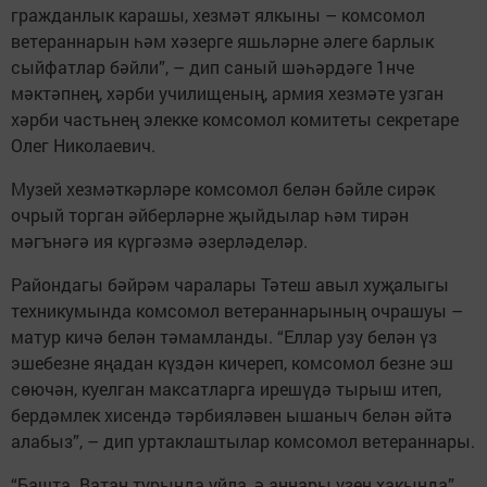
гражданлык карашы, хезмәт ялкыны – комсомол
ветераннарын һәм хәзерге яшьләрне әлеге барлык
сыйфатлар бәйли”, – дип саный шәһәрдәге 1нче
мәктәпнең, хәрби училищеның, армия хезмәте узган
хәрби частьнең элекке комсомол комитеты сек­ретаре
Олег Николаевич.
Музей хезмәткәрләре комсомол белән бәйле сирәк
очрый торган әйберләрне җыйдылар һәм тирән
мәгънәгә ия күргәзмә әзерләделәр.
Райондагы бәйрәм чаралары Тәтеш авыл хуҗалыгы
техникумын­да комсомол ветераннарының очрашуы –
матур кичә белән тә­мамланды. “Еллар узу белән үз
эшебезне яңадан күздән кичереп, комсомол безне эш
сөючән, куелган максатларга ирешүдә тырыш итеп,
бердәмлек хисендә тәрбияләвен ышаныч белән әйтә
алабыз”, – дип уртак­лаштылар комсомол ветераннары.
“Башта Ватан турында уйла, ә аннары үзең хакында”