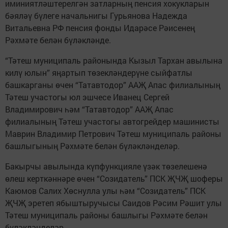
иминиятләштерелгән затларның пенсия хокукларын
бәяләү бүлеге начальнигы Гурьянова Надежда
Витальевна РФ пенсия фонды Идарәсе Рәисенең
Рәхмәте белән бүләкләнде.
“Тәтеш муниципаль районында Кызыл Тархан авылына
килү юлын” яңартып төзекләндерүне сыйфатлы
башкарганы өчен “Татавтодор” ААҖ Апас филиалының
Тәтеш участогы юл эшчесе Иванец Сергей
Владимирович һәм “Татавтодор” ААҖ Апас
филиалының Тәтеш участогы автогрейдер машинисты
Маврин Владимир Петрович Тәтеш муниципаль районы
башлыгының Рәхмәте белән бүләкләнделәр.
Бакырчы авылында күпфункцияле үзәк төзелешенә
өлеш керткәннәре өчен “Созидатель” ПСК ҖЧҖ шоферы
Каюмов Салих Хөснулла улы һәм “Созидатель” ПСК
ҖЧҖ эретеп ябыштыручысы Саи­дов Рәсим Рәшит улы
Тәтеш муниципаль районы башлыгы Рәхмәте белән
бүләкләнделәр.