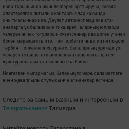
һава торышында иминлекләрен арттыручы, киемгә
эләктерелгән яктылык кайтаргычлар хакында
онытмасыннар иде. Дәүләт автоинспекциясе ата-
аналарга үз балаларын тикшереп, аларның юлларда
үзләрен ничек тотуларын күзәтсеннәр иде дигән үтенеч
белән мөрәҗәгать итә. Һәм, әлбәттә инде, иң нәтиҗәле
тәрбия – өлкәннәрнең үрнәге. Балаларның урамда үз-
үзләрен тотышы ата-аналарның аңлылыгы, шәхси
культурасы һәм тәртиплелегенә бәйле.
Исегездән чыгармагыз, баланың гомере, сәламәтлеге
өчен җаваплылык тулысынча ата-­аналар өстендә!
Следите за самым важным и интересным в
Telegram-канале
Татмедиа
Читайте новости Татарстана в