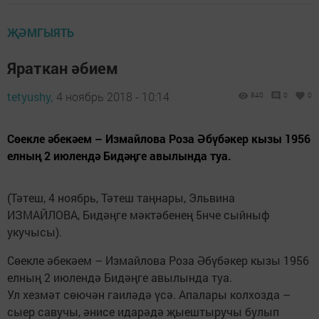
ҖӘМГЫЯТЬ
Яраткан әбием
tetyushy,
4 ноябрь 2018 - 10:14
840
0
0
Сөекле әбекәем – Измайлова Роза Әбүбәкер кызы 1956
елның 2 июлендә Бидәңге авылында туа.
(Тәтеш, 4 ноябрь, Тәтеш таңнары, Эльвина
ИЗМАЙЛОВА, Бидәңге мәктәбенең 5нче сыйныф
укучысы).
Сөекле әбекәем – Измайлова Роза Әбүбәкер кызы 1956
елның 2 июлендә Бидәңге авылында туа.
Ул хезмәт сөючән гаиләдә үсә. Апалары колхозда –
сыер савучы, әнисе идарәдә җыештыручы булып