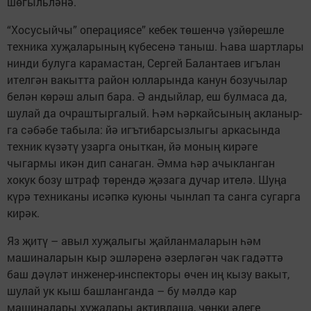
шөгыльләнә.
“Хосусыйчы” опера­­ци­я­­­­­­­се” кебек төшенчә үз­­йө­реш­ле
техника ху­җаларының күбесе­нә таныш. Һава шартла­ры
нинди булуга карамастан, Сергей Балантаев игълан
ителгән вакытта район юлларында канун бозучылар
белән көрәш алып бара. Ә андыйлар, еш булмаса да,
шулай да очраштыргалый. Һәм һәркайсының акланыр­
га сәбәбе табыла: йә игътибарсызлыгы аркасында
техник күзәтү узарга оныткан, йә моның кирәге
чыгармы икән дип санаган. Әмма һәр ачыкланган
хокук бозу штраф төрендә җәзага дучар ителә. Шуңа
күрә техниканы исәпкә куюны чынлап та санга сугарга
кирәк.
Яз җитү – авыл хуҗалыгы җайланмаларын һәм
машиналарын кыр эшләренә әзерләгән чак гадәттә
баш дәүләт инженер-инспекторы өчен иң кызу вакыт,
шулай ук кыш башланганда – бу мәлдә кар
машиналары хуҗалары активлаша, чөнки әлеге