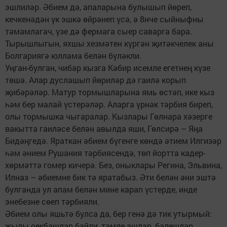
эшлиләр. Әбием дә, апаларына булышып йөреп,
кечкенәдән үк эшкә өйрәнеп үсә, ә 8нче сыйныфны
тәмамлагач, үзе дә фермага сыер саварга бара.
Тырышлыгын, яхшы хезмәтен күргән җитәкчелек аны
Болгариягә юллама белән бүләкли.
Уңган-булган, чибәр кызга Кәбир исемле егетнең күзе
төшә. Алар дуслашып йөриләр дә гаилә корып
җибәрәләр. Матур тормышларына ямь өстәп, ике кыз
һәм бер малай үстерәләр. Аларга үрнәк тәрбия биреп,
олы тормышка чыгаралар. Кызлары Гөлнара хәзерге
вакытта гаиләсе белән авылда яши, Гөлсирә – Яңа
Бидәңгедә. Яраткан әбием бүгенге көндә әтием Илгизәр
һәм әнием Рушания тәрбиясендә, төп йортта кадер-
хөрмәттә гомер кичерә. Без, оныклары Регина, Эльвина,
Илназ – әбиемне бик тә яратабыз. Әти белән әни эштә
булганда ул апам белән мине карап үстерде, инде
энебезне сөеп тәрбияли.
Әбием олы яшьтә булса да, бер генә дә тик утыр­мый:
җылы оекбашлар бәйли, тәмле ашлар, бәлешләр