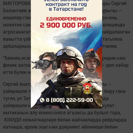
ВИКТОРОВА ). Баш дәүләт инженер-инс­пекторы Сергей
Балантаев җитәкчелек ит­кән бүлекнең төп бурычы –
кешеләр гомере, сәламәтлеге һәм милке, тирә-юнь
мохитне сак­лау өчен иминлекне тә­эмин итү өлешендә
агросәнәгать комплексы җайланмаларын фай­­даланган
вакытта үз­­йөрешле машиналар һәм аларга тагылма
арбаларның техник торы­шы артыннан күзәт­челек.
“Безнең исәптә бүгенге көнгә 79 хуҗалык, юридик һәм
физик затларга тиешле 1299 техника тора”, – дип хәбәр
итте бүлек начальнигы.
Сергей Анатольевичның бердәнбер вазифасы –
үзйөрешле техникаларны йөртүгә таныклык бирү генә
түгел, ул Тәтеш авыл хуҗалыгы техникумында
үзйөрешле машиналарны йөртү хо­кукына дәүләт
имтиханын алу комиссия­се әгъзасы да булып тора,
ЮХИДИ хезмәткәрләре белән кайчакларда рейдларда
катнаша, архив эше һәм документ әйләнеше белән