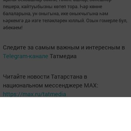
пешерә, кайтуыбызны көтеп тора. Һәр көнне
балаларына, ун оныгына, ике оныкчыгына һәм
һәркемгә дә изге теләкләрен юллый. Озын гомерле бул,
әбекәем!
Следите за самым важным и интересным в
Telegram-канале
Татмедиа
Читайте новости Татарстана в
национальном мессенджере MАХ:
https://max.ru/tatmedia
Перейти на страницу новости