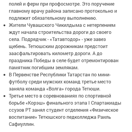
полей и ферм при профосмотре. Это поручение
главному врачу района записано протокольно и
подлежит обязательному выполнению.
Жители Чувашского Чикилдыма с нетерпением
ждут начала строительства дороги до своего
села. Подрядчик - «Татавтодор» - уже завез
щебень. Тетюшским дорожникам предстоит
заасфальтировать километр дороги. А до
праздника Победы в селе будет отремонтирован
памятник погибшим землякам.
В Первенстве Республики Татарстан по мини-
футболу среди мужских команд третье место
заняла команда «Волга» города Тетюши.
Третье место в соревнованиях по спортивной
борьбе «Корэш» финального этапа I Cпартакиады
ссузов РТ занял студент отделения «Физическое
воспитание» Тетюшского педколледжа Раиль
Сафиуллин.