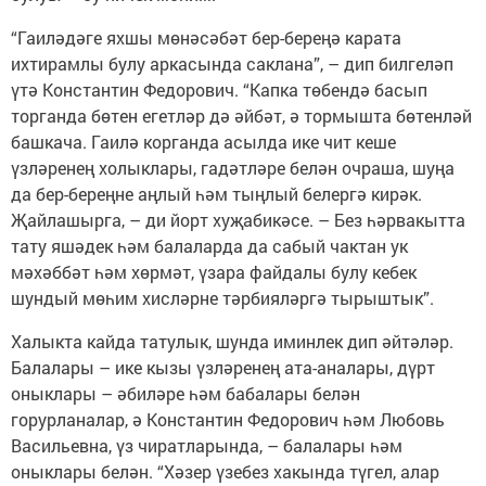
“Гаиләдәге яхшы мөнәсәбәт бер-береңә карата
ихтирамлы булу аркасында саклана”, – дип билгеләп
үтә Константин Федорович. “Капка төбендә басып
торганда бөтен егетләр дә әйбәт, ә тормышта бөтенләй
башкача. Гаилә корганда асылда ике чит кеше
үзләренең холыклары, гадәтләре белән очраша, шуңа
да бер-береңне аңлый һәм тыңлый белергә кирәк.
Җайлашырга, – ди йорт хуҗабикәсе. – Без һәрвакытта
тату яшәдек һәм балаларда да сабый чактан ук
мәхәббәт һәм хөрмәт, үзара файдалы булу кебек
шундый мөһим хисләрне тәрбияләргә тырыштык”.
Халыкта кайда татулык, шунда иминлек дип әйтәләр.
Балалары – ике кызы үзләренең ата-аналары, дүрт
оныклары – әбиләре һәм бабалары белән
горурланалар, ә Константин Федорович һәм Любовь
Васильевна, үз чиратларында, – балалары һәм
оныклары белән. “Хәзер үзебез хакында түгел, алар