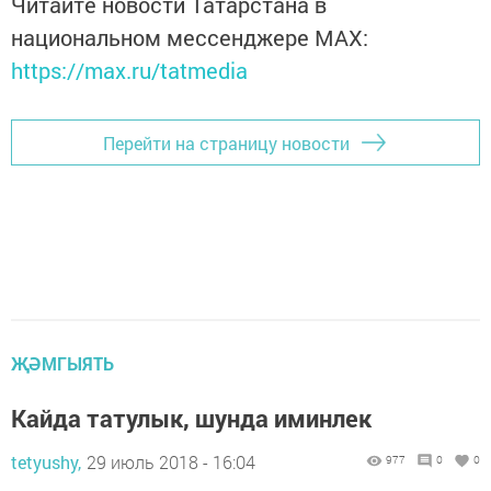
Читайте новости Татарстана в
национальном мессенджере MАХ:
https://max.ru/tatmedia
Перейти на страницу новости
ҖӘМГЫЯТЬ
Кайда татулык, шунда иминлек
tetyushy,
29 июль 2018 - 16:04
977
0
0