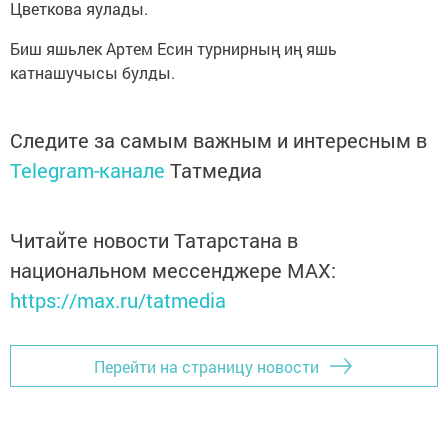
Цветкова яулады.
Биш яшьлек Артем Есин турнирның иң яшь
катнашучысы булды.
Следите за самым важным и интересным в
Telegram-канале
Татмедиа
Читайте новости Татарстана в
национальном мессенджере MАХ:
https://max.ru/tatmedia
Перейти на страницу новости