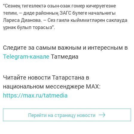
“Сезнең тигезлектә озын-озак гомер кичерүегезне
телим, – диде районның ЗАГС бүлеге начальнигы
Лариса Дианова. – Сез гаилә кыйммәтләрен саклауда
үрнәк булып торасыз”.
Следите за самым важным и интересным в
Telegram-канале
Татмедиа
Читайте новости Татарстана в
национальном мессенджере MАХ:
https://max.ru/tatmedia
Перейти на страницу новости