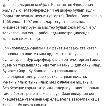
үрнәккә алыр­лык сыйфат. Константин Федорович
җылылык челтәрләрендә 44 ел шофер булып эшли
(бары тик оешма исемен үзгәртә), Любовь Васильевна
1965 елдан 1997 елга кадәр тегү ательесында өс
киемнәре тегү буенча мастер булып хезмәт куя, ә ул
таркалганнан соң – район администрациясендә
каравыл хезмәтендә.
Ермиловларда уңайлы һәм рәхәт, һәрвакытта көтеп,
һәрвакытта ишетеп һәм ярдәм итеп торучы кешеләр
булган урын. Зур хәрефләр белән әйтелә торган Гаилә
сүзен үз тормыш­ларында төп казаныш дип саныйлар.
Бу иркен йорт, бу балаларның казанышлары,
оныкларның җиңүләре, яратканыңның кочагы,
кунакчыллык, тынычлык һәм киләчәккә ышаныч.
Бер-береңне хөрмәт итү һәм кадерләү – әлеге парның
гаилә бәхете рецепты менә шул. Озак еллардан соң
янәшәгездә үзегезнең бер өлешегезгә әверелгән кеше
булуы – бу ничек мөһим.