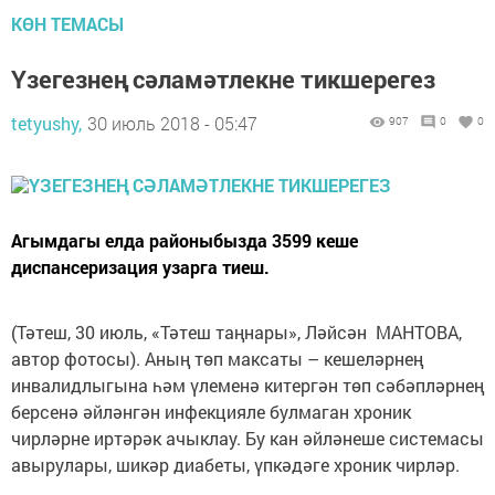
КӨН ТЕМАСЫ
Үзегезнең сәламәтлекне тикшерегез
tetyushy,
30 июль 2018 - 05:47
907
0
0
Агымдагы елда районыбызда 3599 кеше
диспансеризация узарга тиеш.
(Тәтеш, 30 июль, «Тәтеш таңнары», Ләйсән МАНТОВА,
автор фотосы). Аның төп максаты – кешеләрнең
инвалидлыгына һәм үлеменә китергән төп сәбәпләрнең
берсенә әйләнгән инфекцияле булмаган хроник
чирләрне иртәрәк ачыклау. Бу кан әйләнеше сис­темасы
авырулары, шикәр диабеты, үпкәдәге хроник чирләр.