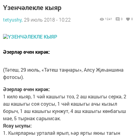
Үзенчәлекле кыяр
tetyushy,
29 июль 2018 - 10:22
1241
0
0
Әзерләр өчен кирәк:
(Тәтеш, 29 июль, «Тәтеш таңнары», Алсу Җиһаншина
фотосы).
Әзерләр өчен кирәк:
1 кило кыяр, 1 чәй кашыгы тоз, 2 аш кашыгы серкә, 2
аш кашыгы соя соусы, 1 чәй кашыгы ачы кызыл
борыч, 1 аш кашыгы кунжут, 4 аш кашыгы көнбагыш
мае, 5 тырнак сарымсак.
Ясау ысулы:
1. Кыярларны урталай ярып, һәр ярты якны тагын