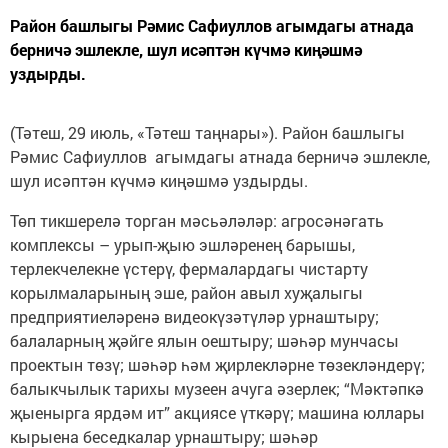
Район башлыгы Рәмис Сафиуллов агымдагы атнада
берничә эшлек­ле, шул исәптән күчмә киңәшмә
уздырды.
(Тәтеш, 29 июль, «Тәтеш таңнары»). Район башлыгы
Рәмис Сафиуллов агымдагы атнада берничә эшлек­ле,
шул исәптән күчмә киңәшмә уздырды.
Төп тикшерелә торган мәсьәләләр: агросәнәгать
комплексы – урып-җыю эшләренең барышы,
терлекчелекне үстерү, фермалардагы чистарту
корылмаларының эше, район авыл хуҗалыгы
предприятиеләренә видео­күзәтүләр урнаштыру;
балаларның җәйге ялын оештыру; шәһәр мунчасы
проектын төзү; шәһәр һәм җирлекләрне төзекләндерү;
балыкчылык тарихы музеен ачуга әзерлек; “Мәктәпкә
җые­нырга ярдәм ит” акциясе үткәрү; машина юллары
кырыена беседкалар урнаштыру; шәһәр