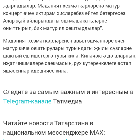
җырладылар. Мәдәният хезмәткәрләренә матур
концерт өчен ихтирам хисләребез әйтеп бетергесез.
Алар җәй айларындагы эш-мәшәкатьләрне
оныттырып, бик матур ял оештырдылар”.
Мәдәният хезмәткәрләренең авыл эшчәннәре өчен
матур кичә оештырулары турындагы җылы сүзләрне
шактый еш ишетергә туры килә. Киләчәктә дә аларның
иҗат чишмәләре саекмасын, рух күтәренкелеге өстәп
яшәсеннәр иде диясе килә.
Следите за самым важным и интересным в
Telegram-канале
Татмедиа
Читайте новости Татарстана в
национальном мессенджере MАХ: