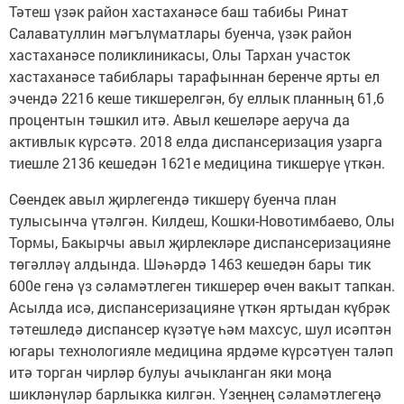
Тәтеш үзәк район хастаханәсе баш табибы Ринат
Салаватуллин мәгълүматлары буенча, үзәк район
хастаханәсе полик­линикасы, Олы Тархан участок
хастаханәсе табиблары тарафыннан беренче ярты ел
эчендә 2216 кеше тикшерелгән, бу еллык планның 61,6
процентын тәшкил итә. Авыл кешеләре аеруча да
активлык күрсәтә. 2018 елда диспансеризация узарга
тиешле 2136 кешедән 1621е медицина тикшерүе үткән.
Сөендек авыл җирлегендә тикшерү буенча план
тулысынча үтәлгән. Килдеш, Кошки-Новотимбаево, Олы
Тормы, Бакырчы авыл җирлекләре диспансеризацияне
төгәлләү алдында. Шәһәрдә 1463 кешедән бары тик
600е генә үз сәламәтлеген тикшерер өчен вакыт тапкан.
Асылда исә, диспансеризацияне үткән яртыдан күбрәк
тәтеш­ледә диспансер күзәтүе һәм махсус, шул исәптән
югары технологияле медицина ярдәме күрсәтүен таләп
итә торган чирләр булуы ачыкланган яки моңа
шикләнүләр барлыкка килгән. Үзеңнең сәламәтлегеңә