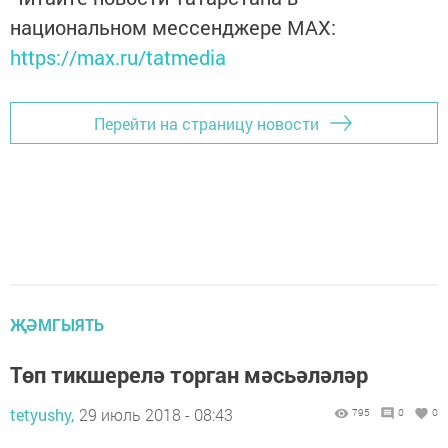
национальном мессенджере MАХ:
https://max.ru/tatmedia
Перейти на страницу новости
ҖӘМГЫЯТЬ
Төп тикшерелә торган мәсьәләләр
tetyushy,
29 июль 2018 - 08:43
795
0
0