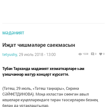
МӘДӘНИЯТ
Иҗат чишмәләре саекмасын
tetyushy,
29 июль 2018 - 13:00
1029
0
0
Түбән Тарханда мәдәният хезмәткәрләре һәм
үзешчәннәр матур концерт күрсәтте.
(Тәтеш, 29 июль, «Тәтеш таңнары», Сиринә
СӘЙФЕТДИНОВА). Моңа ихластан сөенгән авыл
кешеләре күңелләрендәге тирән тәэ­сирләрен безнең
белән дә уртак­лаштылар.