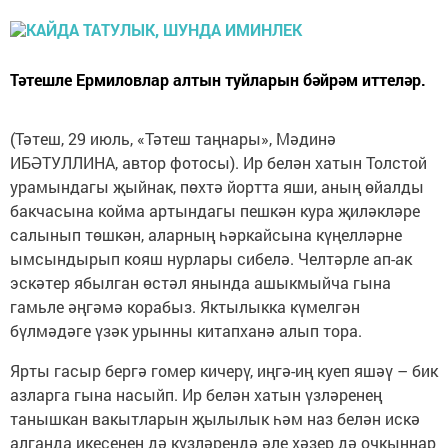
Тәтешле Ермиловлар алтын туйларын бәйрәм иттеләр.
(Тәтеш, 29 июль, «Тәтеш таңнары», Мәдинә
ИБӘТУЛЛИНА, автор фотосы). Ир белән хатын Толстой
урамындагы җыйнак, пөхтә йортта яши, аның өйалды
бакчасына койма артындагы пешкән кура җиләкләре
салынып төшкән, аларның һәркайсына күңелләрне
ымсындырып кояш нурлары сибелә. Челтәрле ап-ак
эскәтер ябылган өстәл янында ашыкмыйча гына
гамьле әңгәмә корабыз. Яктылыкка күмелгән
бүлмәдәге үзәк урынны китапханә алып тора.
Ярты гасыр бергә гомер кичерү, иңгә-иң куеп яшәү – бик
азларга гына насыйп. Ир белән хатын үзләренең
танышкан вакытларын җылылык һәм наз белән искә
алганда икесенең дә күзләрендә әле хәзер дә очкыннар