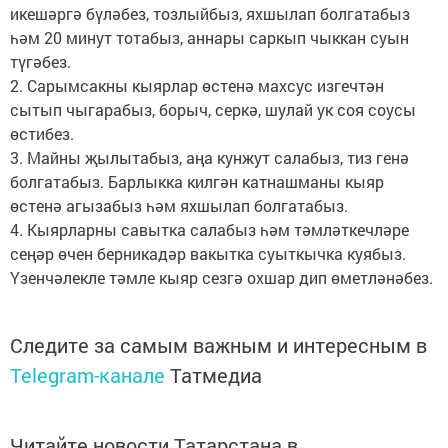
икешәргә бүләбез, тозлыйбыз, яхшылап болгатабыз
һәм 20 минут тотабыз, аннары саркып чыккан суын
түгәбез.
2. Сарымсакны кыярлар өстенә махсус изгечтән
сытып чыгарабыз, борыч, серкә, шулай ук соя соу­сы
өстибез.
3. Майны җылытабыз, аңа кунжут салабыз, тиз генә
болгатабыз. Барлыкка килгән катнашманы кыяр
өстенә агызабыз һәм яхшылап болгатабыз.
4. Кыярларны савытка салабыз һәм тәмләткечләре
сеңәр өчен берникадәр вакытка суыткычка куябыз.
Үзенчәлекле тәмле кыяр сезгә охшар дип өметләнәбез.
Следите за самым важным и интересным в
Telegram-канале
Татмедиа
Читайте новости Татарстана в