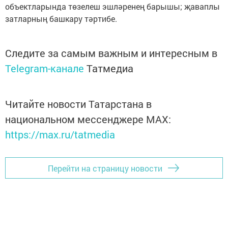
объектларында төзелеш эшләренең барышы; җаваплы
затларның башкару тәртибе.
Следите за самым важным и интересным в
Telegram-канале
Татмедиа
Читайте новости Татарстана в
национальном мессенджере MАХ:
https://max.ru/tatmedia
Перейти на страницу новости