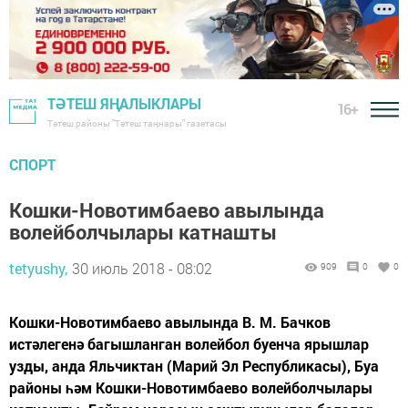
ТӘТЕШ ЯҢАЛЫКЛАРЫ
16+
Тәтеш районы "Тәтеш таңнары" газетасы
СПОРТ
Кошки-Новотимбаево авылында
волейболчылары катнашты
tetyushy,
30 июль 2018 - 08:02
909
0
0
Кошки-Новотимбаево авылында В. М. Бачков
истәлегенә багышланган волейбол буенча ярышлар
узды, анда Яльчиктан (Марий Эл Республикасы), Буа
районы һәм Кошки-Новотимбаево волейболчылары