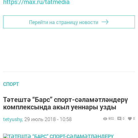
https://max.ru/tatmedia
Перейти на страницу новости
СПОРТ
Тәтештә “Барс” спорт-сәламәтләндерү
комплексында акыл уеннары узды
tetyushy,
29 июль 2018 - 10:58
902
0
0