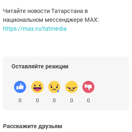
Читайте новости Татарстана в
национальном мессенджере MАХ:
https://max.ru/tatmedia
Оставляйте реакции
0
0
0
0
0
Расскажите друзьям