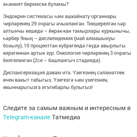
әһәмият бирмәскә буламы?
Эндокрин системасы һәм ашкайнату органнары
чирләренең 29 очрагы ачыкланган. Тикшерелгән һәр
алтынчы кешедә – йөрәк-кан тамырлары куркынычы,
һәрбер 9ның – дислипидемия (май алмашынуы
бозылу), 10 проценттан күбрәгендә гәүдә авырлыгы
кирәгеннән артык зур. Онкология чирләренең 3 очрагы
билгеләнгән (2се – башлангыч стадиядә).
Диспансеризация дәвам итә. Үзегезнең сәламәтлек
өчен вакыт табыгыз. Үзегезгә һәм үзегезнең
якыннарыгызга игътибарлы булыгыз!
Следите за самым важным и интересным в
Telegram-канале
Татмедиа