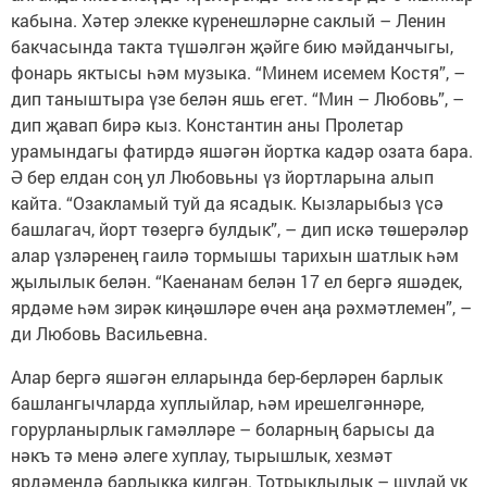
кабына. Хәтер элекке күренешләрне саклый – Ленин
бакчасында такта түшәлгән җәйге бию мәйданчыгы,
фонарь яктысы һәм музыка. “Минем исемем Костя”, –
дип таныштыра үзе белән яшь егет. “Мин – Любовь”, –
дип җавап бирә кыз. Константин аны Пролетар
урамындагы фатирдә яшәгән йортка кадәр озата бара.
Ә бер елдан соң ул Любовьны үз йортларына алып
кайта. “Озакламый туй да ясадык. Кызларыбыз үсә
башлагач, йорт төзергә булдык”, – дип искә төшерәләр
алар үзләренең гаилә тормышы тарихын шатлык һәм
җылылык белән. “Каенанам белән 17 ел бергә яшәдек,
ярдәме һәм зирәк киңәшләре өчен аңа рәхмәтлемен”, –
ди Любовь Васильевна.
Алар бергә яшәгән елларында бер-берләрен барлык
башлангычларда хуплыйлар, һәм ирешелгәннәре,
горурланырлык гамәлләре – боларның барысы да
нәкъ тә менә әлеге хуплау, тырышлык, хезмәт
ярдәмендә барлыкка килгән. Тотрык­лылык – шулай ук