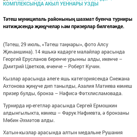
Тәтеш муниципаль районының шахмат буенча турниры
нәтиҗәсендә җиңүчеләр һәм призерлар билгеләнде.
(Тәтеш, 29 июль, «Тәтеш таңнары», фото Алсу
Җиһаншина). 14 яшькә кадәрге малайлар арасында
Георгий Ерусланов беренче урынны алды, икенче –
Дмитрий Цветков, өченче – Роберт Кучин.
Кызлар арасында әлеге яшь категориясендә Снежана
Ахтонова җиңүче дип танылды, Азалия Матиева көмеш
призер булды, бронза – Нәфисә Фәтхлисламовада.
Турнирда ир-егетләр арасында Сергей Ермошкин
алдынгылыкта, көмеш – Фарук Нәфиевта, ә бронзаны
Мөбин Әхмәтов алды.
Хатын-кызлар арасында алтын медальне Рушания