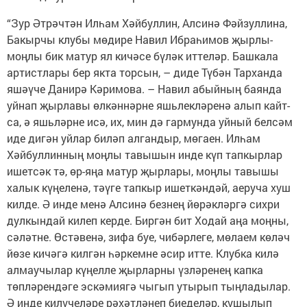
“Зур Әтрәчтән Илһам Хәйбуллин, Алсинә Фәйзуллина,
Бакырчы клубы мөдире Навил Ибраһимов җырлы-
моңлы бик матур ял кичәсе бүләк иттеләр. Башкала
артистлары бер якта торсын, – диде Түбән Тарханда
яшәүче Данирә Кәримова. – Навил абыйның баянда
уйнап җырлавы өлкәннәрне яшьлекләренә алып кайт­
са, ә яшьләрне исә, их, мин дә гармунда уйный белсәм
иде дигән уйлар биләп алгандыр, мөгаен. Илһам
Хәйбуллинның моңлы тавышын инде күп тапкырлар
ишетсәк тә, өр-яңа матур җырлары, моңлы тавышы
халык күңеленә, тәүге тапкыр ишеткәндәй, аеруча хуш
килде. Ә инде менә Алсинә безнең йөрәкләргә сихри
дулкындай килеп керде. Биргән бит Ходай аңа моңны,
сәләтне. Өстәвенә, зифа буе, чибәрлеге, мөлаем көләч
йөзе кичәгә килгән һәркемне әсир итте. Клубка килә
алмаучылар күңелле җырларны үзләренең капка
төпләрендәге эскәмиягә чыгып утырып тыңладылар.
Ә инде килүчеләре рәхәтләнеп биеделәр, кушылып