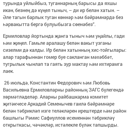
турында уйлыйбыз, туганнарның барысы да яхшы
икән, безнең дә күңел тыныч, – ди ир белән хатын. –
Әле тагын барлык туган көннәр һәм бәйрәмнәрдә без
һәрвакытта бергә булуыбызга сөенәбез”.
Ермиловлар йортында җанга тыныч һәм уңайлы, гади
һәм җиңел. Гамьле аралашу белән вакыт узганы
сизелми дә калды. Ир белән хатынның хис-тойгылары:
алар тарафыннан гомер буе сакланган мәхәббәт,
тугрылык чынлап та гаять зур мактау һәм ихтирамга
лаек.
26 июльдә, Константин Федорович һәм Любовь
Васильевна Ермиловларны районның ЗАГС бүлегендә
хөрмәтләделәр. Аларны райбашкарма комитет
җитәкчесе Аркадий Семенычев гаилә бәйрәмнәре
белән тәбрикләп изге теләкләрен ирештерде һәм район
башлыгы Рәмис Сафиуллов исеменнән тәбрик­ләү
открыткасы, чәчәкләр, истәлек­ле бүләк тапшырды.