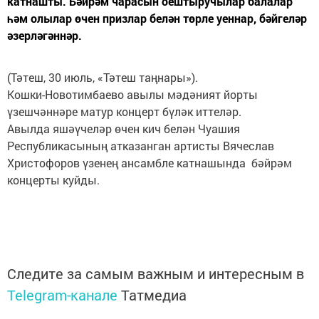
катнашты. Бәйрәм чарасын оештыручылар балалар
һәм олылар өчен призлар белән төрле уеннар, бәйгеләр
әзерләгәннәр.
(Тәтеш, 30 июль, «Тәтеш таңнары»).
Кошки-Новотимбаево авылы мәдәният йор­­­ты
үзешчәннәре матур концерт бүләк иттеләр.
Авылда яшәүчеләр өчен кич белән Чуашия
Республикасының атказанган артисты Вячеслав
Христофоров үзенең ансамбле катнашында бәйрәм
концерты куйды.
Следите за самым важным и интересным в
Telegram-канале
Татмедиа