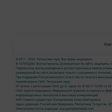
Кон
© 2011 - 2026. Тетюшские зори. Все права защищены.
© ТАТМЕДИА. Все материалы, размещенные на сайте, защищены з
Перепечатка, воспроизведение и распространение в любом объе
размещенной на сайте, возможна только с письменного согласия
При поддержке Республиканского агентства по печати и массов
Наименование СМИ: Тетюшские зори
№ записи о регистрации СМИ, дата: серия Эл № ФС77-73780 от 28 
СМИ зарегистрированно Федеральной службой по надзору в сфере
информационных технологий и массовых коммуникаций
ФИО главного редактора: Калашникова Елена Викторовна
Адрес редакции: Российская Федерация, Республика Татарстан, 4223
Электронная почта редакции: avangard@tatmedia.com