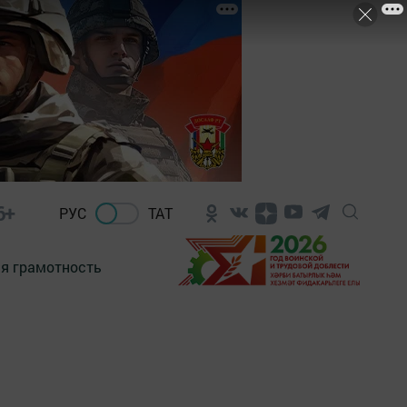
6+
РУС
ТАТ
я грамотность