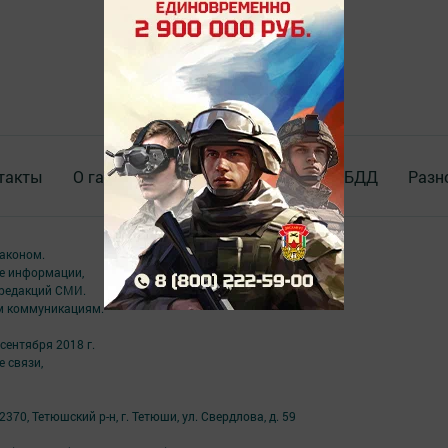
такты
О газете
Документы
Окно ГИБДД
Разн
аконом.
ме информации,
 редакций СМИ.
ым коммуникациям.
сентября 2018 г.
 связи,
70, Тетюшский р-н, г. Тетюши, ул. Свердлова, д. 59