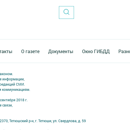
такты
О газете
Документы
Окно ГИБДД
Разн
аконом.
ме информации,
 редакций СМИ.
ым коммуникациям.
сентября 2018 г.
 связи,
70, Тетюшский р-н, г. Тетюши, ул. Свердлова, д. 59