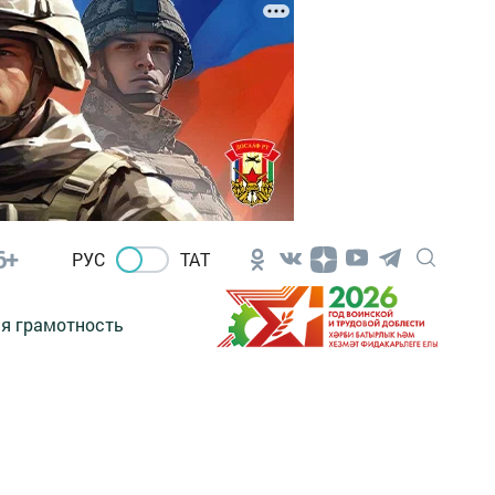
6+
РУС
ТАТ
я грамотность