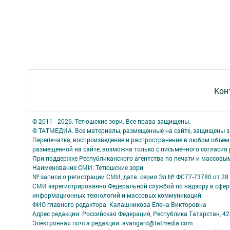
Кон
© 2011 - 2026. Тетюшские зори. Все права защищены.
© ТАТМЕДИА. Все материалы, размещенные на сайте, защищены з
Перепечатка, воспроизведение и распространение в любом объе
размещенной на сайте, возможна только с письменного согласия
При поддержке Республиканского агентства по печати и массов
Наименование СМИ: Тетюшские зори
№ записи о регистрации СМИ, дата: серия Эл № ФС77-73780 от 28 
СМИ зарегистрированно Федеральной службой по надзору в сфере
информационных технологий и массовых коммуникаций
ФИО главного редактора: Калашникова Елена Викторовна
Адрес редакции: Российская Федерация, Республика Татарстан, 4223
Электронная почта редакции: avangard@tatmedia.com