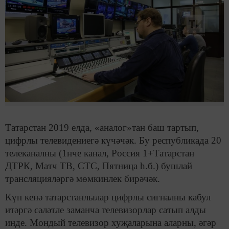
Татарстан 2019 елда, «аналог»тан баш тартып,
цифрлы телевидениегә күчәчәк. Бу республикада 20
телеканалны (1нче канал, Россия 1+Татарстан
ДТРК, Матч ТВ, СТС, Пятница һ.б.) бушлай
трансляцияләргә мөмкинлек бирәчәк.
Күп кенә татарстанлылар цифрлы сигналны кабул
итәргә сәләтле заманча телевизорлар сатып алды
инде. Мондый телевизор хуҗаларына аларны, әгәр