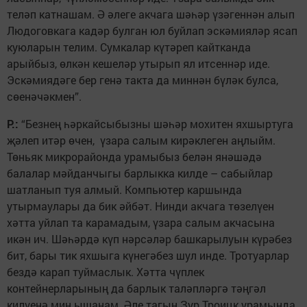
теләп катнашам. Ә әлеге акчага шәһәр үзәгеннән алып
Людоговкага кадәр булган юл буйлап эскәмияләр ясап
куюларын телим. Сумкалар күтәреп кайтканда
арыйбыз, өлкән кешеләр утырып ял итсеннәр иде.
Эскәмиядәге бер генә такта да миннән бүләк булса,
сөенәчәкмен”.
Р.:
“Безнең һәркайсыбызны шәһәр мохитен яхшыр­туга
җәлеп итәр өчен, үзара салым кирәклеген аңлыйм.
Төнь­як микрорайонда урамыбыз белән янәшәдә
балалар мәйданчыгы барлыкка килде – сабыйлар
шатланып туя алмый. Компьютер каршында
утырмаулары да бик әйбәт. Нинди акчага төзелүен
хәтта уйлап та карамадым, үзара салым акчасына
икән ич. Шәһәрдә күп нәрсәләр башкарылуын күрәбез
бит, бары тик яхшыга күнегәбез шул инде. Тротуарлар
бездә карап туймаслык. Хәтта чүплек
контейнерларының да барлык таләпләргә тәңгәл
килүенә мин ышанам. Әле тагын Зур Троицк урамында