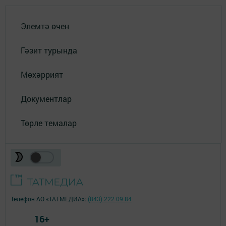
Элемтә өчен
Гәзит турында
Мөхәррият
Документлар
Төрле темалар
Телефон АО «ТАТМЕДИА»:
(843) 222 09 84
16+