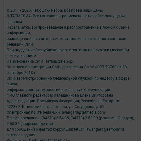
© 2011 - 2026. Тетюшские зори. Все права защищены.
© ТАТМЕДИА. Все материалы, размещенные на сайте, защищены
законом.
Перепечатка, воспроизведение и распространение в любом объеме
информации,
размещенной на сайте, возможна только с письменного согласия
редакций СМИ.
При поддержке Республиканского агентства по печати и массовым
коммуникациям.
Наименование СМИ: Тетюшские зори
№ записи о регистрации СМИ, дата: серия Эл № ФС77-73780 от 28
сентября 2018 г.
СМИ зарегистрированно Федеральной службой по надзору в сфере
связи,
информационных технологий и массовых коммуникаций
ФИО главного редактора: Калашникова Елена Викторовна
Адрес редакции: Российская Федерация, Республика Татарстан,
422370, Тетюшский р-н, г. Тетюши, ул. Свердлова, д. 59
Электронная почта редакции: avangard@tatmedia.com
Телефон редакции: (84373) 2-54-95, (84373) 2-53-80 (рекламный отдел),
2-53-84 (корреспонденты)
Для сообщений о фактах коррупции: tetuch_awangard@rambler.ru
сетевое издание
Учредитель СМИ: АО «ТАТМЕДИА»