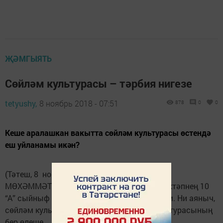
ҖӘМГЫЯТЬ
Сөйләм культурасы – тәрбия нигезе
tetyushy,
8 ноябрь 2018 - 07:51
878
0
0
Кеше аралашкан вакытта сөйләм культурасы өстендә
еш уйланамы икән?
(Тәтеш, 8 ноябрь, Тәтеш таңнары). Ләйсән
МӨХӘММӘТШИНА, Тәтештәге 1нче урта мәктәпнең 10
“А” сыйныф укучысы). Юктыр, дип уйлыйм. Ни аяныч,
сөйләм культурасы – кешенең гомуми культурасының
бер өлеше.