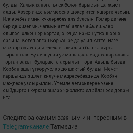
булды. Халык канәгатьлек белән барысын да җыеп
алды. Хәзер инде һәммәсенә шөкер итеп яшәргә язсын.
Илләребез имин, күкләребез аяз булсын. Гомер дигәне
бер дә сизелми, чапкын аттай алга чаба, яшьләр
олыгая, өлкәннәр картая, ә күңел һаман үткәннәрне
сагына. Көтеп алган Корбан ае да узып китте. Изге
мөхәррәм аенда игелек­ле гамәлләр башкарырга
тырыштык. Бу ай шулай ук малыңнан сәдакалар өләшә
торган вакыт буларак та аерылып тора. Авылыбызда
Корбан ашы үткәрүчеләр дә шактый булды. Мәчет
каршында эшләп килүче мәдрәсәбездә дә Корбан
мәҗлесе уздырылды. Үтемле вәгазьләрне үзенә
сыйдырган күркәм ашлар җирлектә ел әйләнәсе дәвам
итә.
Следите за самым важным и интересным в
Telegram-канале
Татмедиа