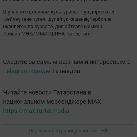
Шулай итеп, сөйләм культурасы – ул дөрес итеп
сөйләү генә түгел, шулай ук кешенең тәрбияле
икәнлеген дә күрсәтә, дип әйтергә мөмкин.
Ләйсән МӨХӘММӘТШИНА, Тәтештәге
Следите за самым важным и интересным в
Telegram-канале
Татмедиа
Читайте новости Татарстана в
национальном мессенджере MАХ:
https://max.ru/tatmedia
Перейти на страницу новости