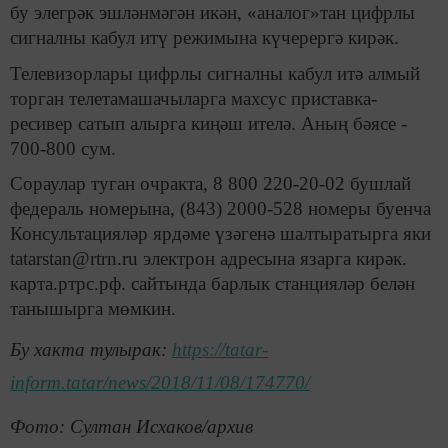
бу элегрәк эшләнмәгән икән, «аналог»тан цифрлы
сигналны кабул итү режимына күчерергә кирәк.
Телевизорлары цифрлы сигналны кабул итә алмый
торган телетамашачыларга махсус приставка-
ресивер сатып алырга киңәш ителә. Аның бәясе -
700-800 сум.
Сораулар туган очракта, 8 800 220-20-02 бушлай
федераль номерына, (843) 2000-528 номеры буенча
Консультацияләр ярдәме үзәгенә шалтыратырга яки
tatarstan@rtrn.ru электрон адресына язарга кирәк.
карта.ртрс.рф. сайтында барлык станцияләр белән
танышырга мөмкин.
Бу хакта тулырак:
https://tatar-
inform.tatar/news/2018/11/08/174770/
Фото: Султан Исхаков/архив