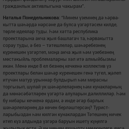
гражданлык активлыгына чакырам”.
Наталья Понедельникова
: “Минем үземнең дә һәрва­
кытта шәһәрдә нәрсәне дә булса үзгәртәсем килде,
төрле идеялар туды. Һәм хәтта республика
проектларына акча җыя башлагач та, һәрвакытта
сорау туды, ә без – тәтешлеләр, шәһәребезнең
күренешен үзгәртеп, моңа акча җыя һәм үзебезнең
мөстәкыйль проблемаларны хәл итә алмыйбызмы
икән. Менә инде 8 ел безнең кечкенә коллектив үз
проектлары белән шәһәр күренешен генә түгел, җәлеп
итүчән матур урыннар булдырып һәм мирасны
торгызып, шулай ук шәһәрлеләрнең һәм кунакларның
да мөнәсәбәтләрен үзгәртә алуларын дәлиллиләр. Һәм
бу нибары кечкенә ярдәм, ә инде әгәр барлык
шәһәрлеләрнең дә көчен берләштерсәң? Турист­
ларыбыздан һәм килгән кунаклардан Тәтешнең ничек
итеп күз алдында үзгәрә баруын ишетү күңелгә
җылылык өсти. Ә иң мөһим яхшырту мөмкинлеге, яисә