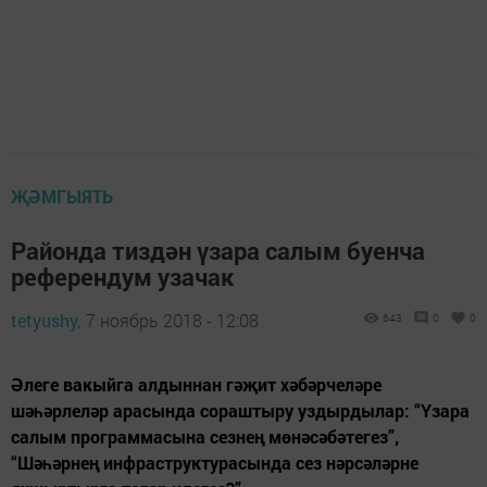
ҖӘМГЫЯТЬ
Районда тиздән үзара салым буенча
референдум узачак
tetyushy,
7 ноябрь 2018 - 12:08
643
0
0
Әлеге вакыйга алдыннан гәҗит хәбәрчеләре
шәһәрлеләр арасында сораштыру уздырдылар: “Үзара
салым программасына сезнең мөнәсәбәтегез”,
“Шәһәрнең инфраструктурасында сез нәрсәләрне