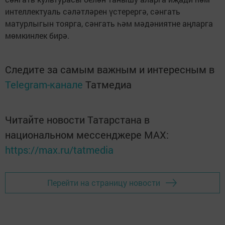
интеллектуаль сәләтләрен үстерергә, сәнгать
матурлыгын тоярга, сәнгать һәм мәдәниятне аңларга
мөмкинлек бирә.
Следите за самым важным и интересным в
Telegram-канале
Татмедиа
Читайте новости Татарстана в
национальном мессенджере MАХ:
https://max.ru/tatmedia
Перейти на страницу новости