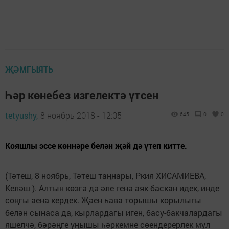
ҖӘМГЫЯТЬ
Һәр көнебез изгелектә үтсен
tetyushy,
8 ноябрь 2018 - 12:05
645
0
0
Кояшлы эссе көннәре белән җәй дә үтеп китте.
(Тәтеш, 8 ноябрь, Тәтеш таңнары, Ркия ХИСАМИЕВА,
Келәш ). Алтын көзгә дә әле генә аяк баскан идек, инде
соңгы аена кердек. Җәен һава торышы корылыгы
белән сынаса да, кырлардагы иген, басу-бакчалардагы
яшелчә, бәрәңге уңышы һәркемне сөендерер­лек мул