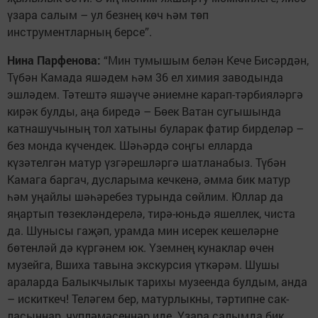
үзара салым – ул безнең көч һәм төп
инструментларның берсе”.
Нина Парфенова:
“Мин тумышым белән Кече Бисәрдән,
Түбән Камада яшәдем һәм 36 ел химия заводында
эшләдем. Тәтештә яшәүче әниемне карап-тәрбия­ләргә
кирәк булды, аңа биредә – Бөек Ватан сугышында
катнашучының тол хатыны буларак фатир бирделәр –
без монда күчендек. Шәһәрдә соңгы елларда
күзәтелгән матур үзгәрешләргә шатланабыз. Түбән
Камага баргач, дусларыма кечкенә, әмма бик матур
һәм уңайлы шәһәребез турында сөйлим. Юллар да
яңартып төзекләндерелә, тирә-юньдә яшеллек, чиста
да. Шунысы гаҗәп, урамда мин исерек кешеләрне
бөтенләй дә күргәнем юк. Үземнең кунаклар өчен
музейга, Вшиха тавына экскурсия үткәрәм. Шушы
араларда Балыкчылык тарихы музеенда булдым, анда
– искиткеч! Теләгем бер, матурлыкны, тәртипне сак­
ласыннар, чүпләмәсеннәр иде. Үзара салымда бик