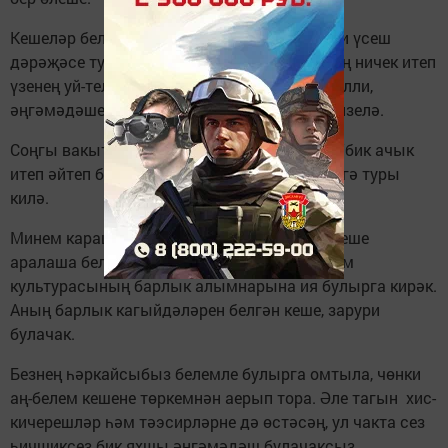
Кешеләр белән аралашып, без аларның рухи үсеш
дәрәҗәсе турында фикер йөртәбез. Кешенең ничек итеп
үзенең уй-теләкләрен, үзенең карашын дәлилли,
әңгәмәдәшен мавыктыра алуы шунда ук сизелә.
Соңгы вакытларда еш кына “аралашучан”, “бик ачык
итеп әйтеп бирә” дигән сүзләрне еш ишетергә туры
килә.
Минем карашымча, заманча җәмгыятьтә кеше
аралаша белергә тиеш, ә моның өчен сөйләм
культурасының барлык алымнарына ия булырга кирәк.
Аның барлык кагыйдәләрен белгән кеше, зарури
булачак.
Безнең һәркайсыбыз белемле булырга омтыла, чөнки
аң-белем кешене төркемнән аерып тора. Әле тагын хис-
кичерешләр һәм тәэсирләрне дә өстәсәң, ул чакта сез
һичшиксез бик яхшы әңгәмәдәш булачаксыз.