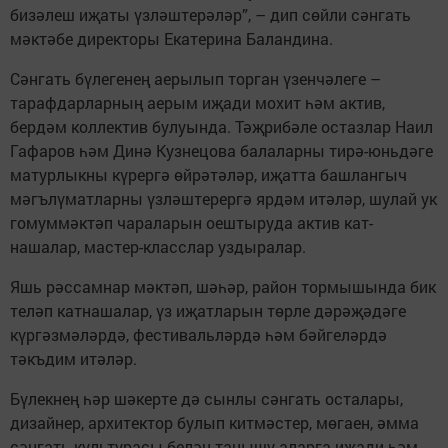
бизәлеш иҗаты үзләштерәләр”, – дип сөйли сәнгать
мәктәбе директоры Екатерина Баландина.
Сәнгать бүлегенең аерылып торган үзенчәлеге –
тарафдарларның аерым иҗади мохит һәм актив,
бердәм коллектив булуында. Тәҗрибәле остазлар Наил
Гафаров һәм Динә Кузнецова балаларны тирә-юньдәге
матурлыкны күрергә өйрәтәләр, иҗатта башлангыч
мәгълүматларны үзләштерергә ярдәм итәләр, шулай ук
го­муммәктәп чараларын оештыруда актив кат­
нашалар, мастер-класслар уздыралар.
Яшь рәссамнар мәктәп, шәһәр, район тормышында бик
теләп катнашалар, үз иҗатларын төрле дәрәҗәдәге
күргәзмәләрдә, фестивальләрдә һәм бәйгеләрдә
тәкъдим итәләр.
Бүлекнең һәр шәкерте дә сынлы сәнгать осталары,
дизайнер, архитектор булып китмәстер, мөгаен, әмма
сәнгать культурасы белән танышу аларга иҗади һәм