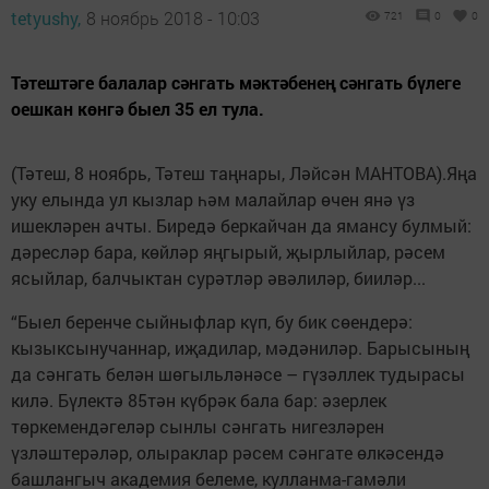
tetyushy,
8 ноябрь 2018 - 10:03
721
0
0
Тәтештәге балалар сәнгать мәктәбенең сәнгать бүлеге
оешкан көнгә быел 35 ел тула.
(Тәтеш, 8 ноябрь, Тәтеш таңнары, Ләйсән МАНТОВА).Яңа
уку елында ул кызлар һәм малайлар өчен янә үз
ишекләрен ачты. Биредә беркайчан да ямансу булмый:
дәресләр бара, көйләр яңгырый, җырлыйлар, рәсем
ясыйлар, балчыктан сурәтләр әвәлиләр, бииләр...
“Быел беренче сыйныфлар күп, бу бик сөендерә:
кызыксынучаннар, иҗадилар, мәдәниләр. Барысының
да сәнгать белән шөгыльләнәсе – гүзәллек тудырасы
килә. Бүлектә 85тән күбрәк бала бар: әзерлек
төркемендәгеләр сынлы сәнгать нигезләрен
үзләштерәләр, олыраклар рәсем сәнгате өлкәсендә
башлангыч академия белеме, кулланма-гамәли