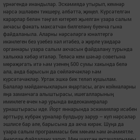
үрнәгендә инандылар. Эскәмиядә утырып, кемнәр
нәрсә эшләвен тикшерү, әлбәттә, җиңел. Күрсәтелгән
карарлар белән тәңгәл китереп җыелган үзара салым
акчасы фәкать максатчан билгеләнү буенча гына
файдаланыла. Аларны нәрсәләргә юнәлтергә
икәнлеген без үзебез хәл итәбез, ә җирле үзидарә
органнары үзара салым акчасын файдалану турында
халыкка хәбәр итәләр. Теләсә кем шәһәр советына
мөрәҗәгать итә һәм үзенең 500 сумы хакында белә
ала, анда барысын да сөйләячәкләр һәм
күрсәтәчәкләр. Уртак эшкә бик теләп кушылам.
Балалар мәйданчыкларын яңартасы, агач коймаларны
яңа заманчага алыштырасы, ишегалларының
иминлеге өчен һәр урында видеокамералар
урнаштырасы иде. Йорт яннарында эскәмияләр исәбен
арттыру, күбрәк урналар булдыру зарур – күп нәрсәләр
эшлисе бар әле, барысына да акча кирәк. Шуңа да
үзара салым программасы бик мөһим һәм әһәмиятле.
Аңардан файдалану зарур. Мин шәхсән якташларымны