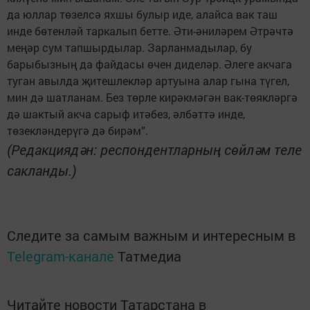
да юллар төзелсә яхшы булыр иде, алайса вак таш
инде бөтенләй таркалып бетте. Әти-әниләрем Әтрәчтә
меңәр сум тапшырдылар. Зарланмадылар, бу
барыбызның да файдасы өчен диделәр. Әлеге акчага
туган авылда җитешлекләр артуына алар гына түгел,
мин дә шатланам. Без төрле кирәкмәгән вак-төякләргә
дә шактый акча сарыф итәбез, әлбәттә инде,
төзекләндерүгә дә бирәм”.
(Редакциядән: респондентларның сөйләм теле
сакланды.)
Следите за самым важным и интересным в
Telegram-канале
Татмедиа
Читайте новости Татарстана в