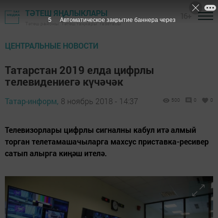
ТӘТЕШ ЯҢАЛЫКЛАРЫ
16+
5
Автоматическое закрытие баннера через
Тәтеш районы "Тәтеш таңнары" газетасы
ЦЕНТРАЛЬНЫЕ НОВОСТИ
Татарстан 2019 елда цифрлы
телевидениегә күчәчәк
Татар-информ,
8 ноябрь 2018 - 14:37
500
0
0
Телевизорлары цифрлы сигналны кабул итә алмый
торган телетамашачыларга махсус приставка-ресивер
сатып алырга киңәш ителә.