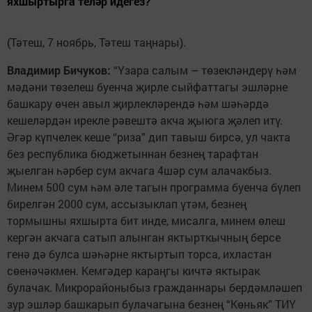
яхшыртырга теләр идегез?”
(Тәтеш, 7 ноябрь, Тәтеш таңнары).
Владимир Бичуков:
“Үзара салым – төзекләндерү һәм
мәдәни төзелеш буенча җирле сыйфаттагы эшләрне
башкару өчен авыл җирлекләрендә һәм шәһәрдә
кешеләрдән ирекле рәвештә акча җыюга җәлеп итү.
Әгәр күпчелек кеше “риза” дип тавыш бирсә, ул чакта
без республика бюджетыннан безнең тарафтан
җыелган һәрбер сум акчага 4шәр сум алачакбыз.
Минем 500 сум һәм әле тагын программа буенча бүлеп
бирелгән 2000 сум, ассызыклап үтәм, безнең
тормышны яхшырта бит инде, мисалга, минем өлеш
кергән акчага сатып алынган яктырткычның берсе
генә дә булса шәһәрне яктыртып торса, ихластан
сөенәчәкмен. Кемгәдер караңгы кичтә яктырак
булачак. Микрорайоныбыз гражданнары бердәмләшеп
зур эшләр башкарып булачагына безнең “Көньяк” ТИҮ