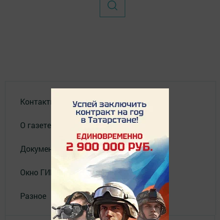
Контакты
О газете
Документы
Окно ГИБДД
Разное