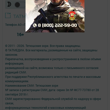
Телефон АО «ТАТМЕДИА»:
(843) 222 09 84
16+
© 2011 - 2026. Тетюшские зори. Все права защищены.
© ТАТМЕДИА. Все материалы, размещенные на сайте, защищены
законом.
Перепечатка, воспроизведение и распространение в любом объеме
информации,
размещенной на сайте, возможна только с письменного согласия
редакций СМИ.
При поддержке Республиканского агентства по печати и массовым
коммуникациям.
Наименование СМИ: Тетюшские зори
№ записи о регистрации СМИ, дата: серия Эл № ФС77-73780 от 28
сентября 2018 г.
СМИ зарегистрированно Федеральной службой по надзору в сфере
связи,
информационных технологий и массовых коммуникаций