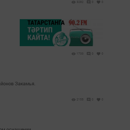
3282
0
0
1733
0
0
айонов Закамья.
2155
0
0
ом оснащении.