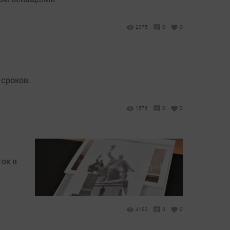
2075
0
0
 сроков.
1576
0
0
ок в
4193
0
0