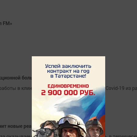
п FM»
екционной больницы Набережных Челнов
боты в клинике, куда поступают больные с Covid-19 из р
чит новые реанимобили
за оказываемое медикам внимание и помощь в техническ