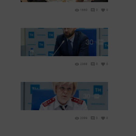
1660
0
0
2368
0
0
2099
0
0