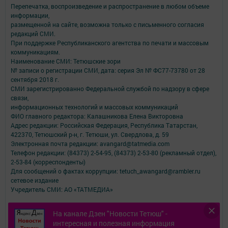
Перепечатка, воспроизведение и распространение в любом объеме
информации,
размещенной на сайте, возможна только с письменного согласия
редакций СМИ.
При поддержке Республиканского агентства по печати и массовым
коммуникациям.
Наименование СМИ: Тетюшские зори
№ записи о регистрации СМИ, дата: серия Эл № ФС77-73780 от 28
сентября 2018 г.
СМИ зарегистрированно Федеральной службой по надзору в сфере
связи,
информационных технологий и массовых коммуникаций
ФИО главного редактора: Калашникова Елена Викторовна
Адрес редакции: Российская Федерация, Республика Татарстан,
422370, Тетюшский р-н, г. Тетюши, ул. Свердлова, д. 59
Электронная почта редакции: avangard@tatmedia.com
Телефон редакции: (84373) 2-54-95, (84373) 2-53-80 (рекламный отдел),
2-53-84 (корреспонденты)
Для сообщений о фактах коррупции: tetuch_awangard@rambler.ru
сетевое издание
Учредитель СМИ: АО «ТАТМЕДИА»
Антикоррупционная политика
На канале Дзен "Новости Тетюш" -
АО «ТАТМЕДИА» использует «cookie»
для персонализации сервисов и
интересная и полезная информация
удобства пользователей сайтом.