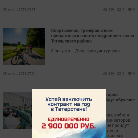
08 августа 2026, 08:08
229
0
0
Спортсменов, тренеров и всех
причастных к спорту поздравляет глава
Тетюшского района
8 августа – День физкультурника.
08 августа 2026, 07:04
236
0
0
Почти 22 тысячи организаторов
выборов в Татарстане пройдут обучение
перед голосованием
В Татарстане стартовала масштабная
программа подготовки организаторов
выборов в Госдуму: обучение пройдут
около 22 тысяч человек. Первый
выездной семинар уже состоялся в