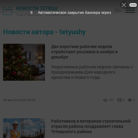
НОВОСТИ ТЕТЮШ
16+
5
Автоматическое закрытие баннера через
Газета "Авангард" - Тетюшский район
Новости автора - tetyushy
Две короткие рабочие недели
отработают россияне в ноябре и
декабре
Укороченные рабочие недели связаны с
празднованием Дня народного
единства и Нового года.
09 августа 2026, 08:05
101
0
0
Работников и ветеранов строительной
отрасли района поздравляет глава
Тетюшского района