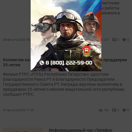
Высокогорском районе — участники
разобрали ключевые этапы работы
комиссий и актуальные изменения в
законодательстве.
08 августа 2026, 06:05
247
0
0
Коллектив казанского РТПЦ отмечен наградами в преддверии
25‑летия
Филиал РТРС «РТПЦ Республики Татарстан» удостоен
Благодарности Раиса РТ и Благодарности Председателя
Государственного Совета РТ. Награды вручены коллективу в
преддверии 25‑летнего юбилея вещательной сети республики,
сообщает РТРС.
07 августа 2026, 17:46
184
0
0
Информационный час «Телефон