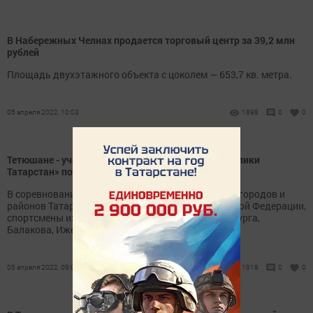
В Набережных Челнах продается торговый центр за 39,2 млн
рублей
Площадь двухэтажного объекта с цоколем — 653,7 кв. метра.
05 апреля 2022, 10:03
1898
0
0
Тетюшане - участники турнира «Надежды Республики
Татарстан» по настольному теннису
В соревнованиях приняли участие спортсмены из городов и
районов Татарстана, а также из городов Российской Федерации,
спортсмены из Москвы, Санкт- Петербурга, Оренбурга,
Балакова, Ижевска.
05 апреля 2022, 09:09
1918
0
0