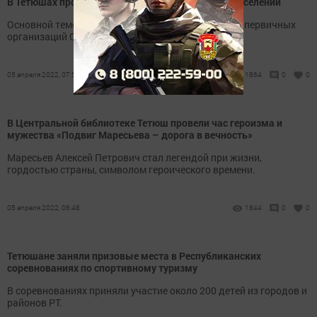
В Тетюшах прошла встреча с главами сельских поселений
Основной темой стал вопрос активизации работы первичных
организаций Союза пенсионеров.
05 апреля 2022, 07:56
1864
0
0
В Центральной библиотеке Тетюш провели час героизма и
мужества «Подвиг Маресьева – дорога в вечность»
Маресьев Алексей Петрович стал легендой при жизни,
гордостью страны, символом героического времени.
05 апреля 2022, 06:48
1844
0
0
Тетюшане заняли призовые места в Республиканских
соревнованиях по спортивному туризму
В соревнованиях приняли участие около 200 детей из городов и
районов РТ.