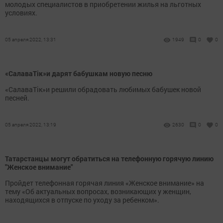
молодых специалистов в приобретении жилья на льготных
условиях.
05 апреля 2022, 13:31
1949
0
0
«СалаваТік»и дарят бабушкам новую песню
«СалаваТік»и решили обрадовать любимых бабушек новой
песней.
05 апреля 2022, 13:19
2630
0
0
Татарстанцы могут обратиться на телефонную горячую линию
"Женское внимание"
Пройдет телефонная горячая линия «Женское внимание» на
тему «Об актуальных вопросах, возникающих у женщин,
находящихся в отпуске по уходу за ребенком».