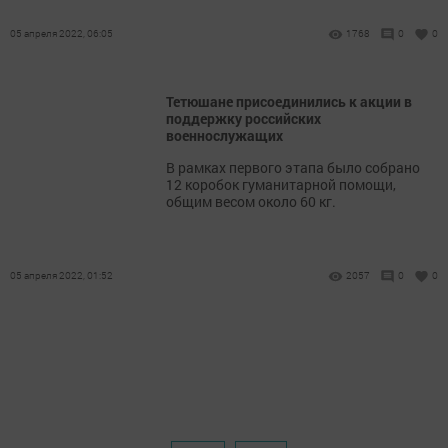
05 апреля 2022, 06:05
1768
0
0
Тетюшане присоединились к акции в
поддержку российских
военнослужащих
В рамках первого этапа было собрано
12 коробок гуманитарной помощи,
общим весом около 60 кг.
05 апреля 2022, 01:52
2057
0
0