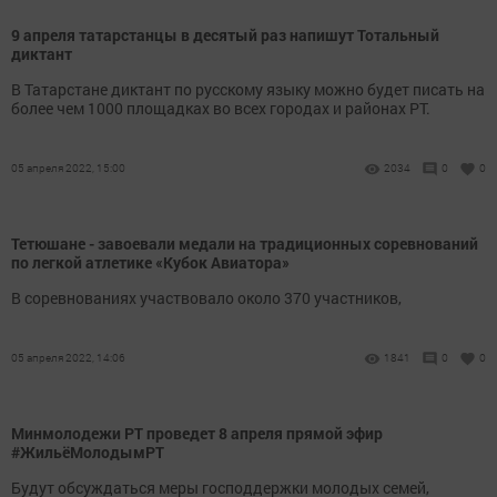
9 апреля татарстанцы в десятый раз напишут Тотальный
диктант
В Татарстане диктант по русскому языку можно будет писать на
более чем 1000 площадках во всех городах и районах РТ.
05 апреля 2022, 15:00
2034
0
0
Тетюшане - завоевали медали на традиционных соревнований
по легкой атлетике «Кубок Авиатора»
В соревнованиях участвовало около 370 участников,
05 апреля 2022, 14:06
1841
0
0
Минмолодежи РТ проведет 8 апреля прямой эфир
#ЖильёМолодымРТ
Будут обсуждаться меры господдержки молодых семей,