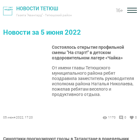
НОВОСТИ ТЕТЮШ
16+
Газета "Авангард" - Тетюшский район
Новости за 5 июня 2022
Состоялось открытие профильной
смены "На старт!" в детском
оздоровительном лагере «Чайка»
От имени главы Тетюшского
муниципального района ребят
поздравила заместитель руководителя
исполкома района Наталья Николаева,
пожелав ребятам веселого и
продуктивного отдыха.
05 июня 2022, 17:20
1170
0
0
Синоптики прогнозируют грозы в Татарстане в понедельник