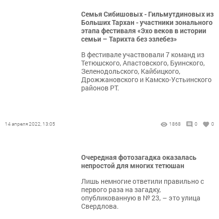
Семья Сибишовых - Гильмутдиновых из
Больших Тархан - участники зонального
этапа фестиваля «Эхо веков в истории
семьи – Тарихта без эзлебез»
В фестивале участвовали 7 команд из
Тетюшского, Апастовского, Буинского,
Зеленодольского, Кайбицкого,
Дрожжановского и Камско-Устьинского
районов РТ.
14 апреля 2022, 13:05
1868
0
0
Очередная фотозагадка оказалась
непростой для многих тетюшан
Лишь немногие ответили правильно с
первого раза на загадку,
опубликованную в № 23, – это улица
Свердлова.