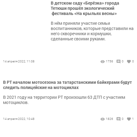
В детском саду «Берёзка» города
Тетюши прошёл экологический
фестиваль «На крыльях весны»
В нём приняли участие семьи
воспитанников, которые представили на
него скворечники и кормушки,
сделанные своими руками.
14 апреля 2022, 11:08
1756
0
0
В РТ началом мотосезона за татарстанскими байкерами будут
следить полицейские на мотоциклах
В 2021 году на территории РТ произошли 63 ДТП с участием
мотоциклов.
14 апреля 2022, 10:48
1826
0
1