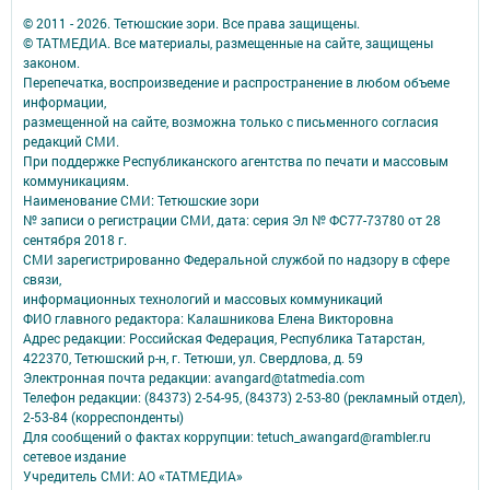
© 2011 - 2026. Тетюшские зори. Все права защищены.
© ТАТМЕДИА. Все материалы, размещенные на сайте, защищены
законом.
Перепечатка, воспроизведение и распространение в любом объеме
информации,
размещенной на сайте, возможна только с письменного согласия
редакций СМИ.
При поддержке Республиканского агентства по печати и массовым
коммуникациям.
Наименование СМИ: Тетюшские зори
№ записи о регистрации СМИ, дата: серия Эл № ФС77-73780 от 28
сентября 2018 г.
СМИ зарегистрированно Федеральной службой по надзору в сфере
связи,
информационных технологий и массовых коммуникаций
ФИО главного редактора: Калашникова Елена Викторовна
Адрес редакции: Российская Федерация, Республика Татарстан,
422370, Тетюшский р-н, г. Тетюши, ул. Свердлова, д. 59
Электронная почта редакции: avangard@tatmedia.com
Телефон редакции: (84373) 2-54-95, (84373) 2-53-80 (рекламный отдел),
2-53-84 (корреспонденты)
Для сообщений о фактах коррупции: tetuch_awangard@rambler.ru
сетевое издание
Учредитель СМИ: АО «ТАТМЕДИА»