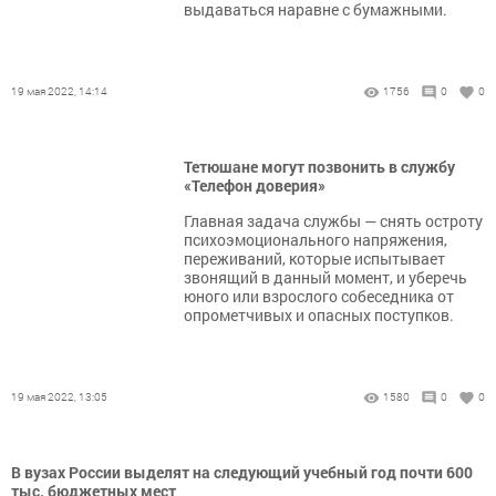
выдаваться наравне с бумажными.
19 мая 2022, 14:14
1756
0
0
Тетюшане могут позвонить в службу
«Телефон доверия»
Главная задача службы — снять остроту
психоэмоционального напряжения,
переживаний, которые испытывает
звонящий в данный момент, и уберечь
юного или взрослого собеседника от
опрометчивых и опасных поступков.
19 мая 2022, 13:05
1580
0
0
В вузах России выделят на следующий учебный год почти 600
тыс. бюджетных мест