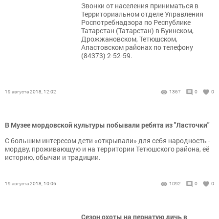
Звонки от населения приниматься в
Территориальном отделе Управления
Роспотребнадзора по Республике
Татарстан (Татарстан) в Буинском,
Дрожжановском, Тетюшском,
Апастовском районах по телефону
(84373) 2-52-59.
19 августа 2018, 12:02
1367
0
0
В Музее мордовской культуры побывали ребята из "Ласточки"
С большим интересом дети «открывали» для себя народность -
мордву, проживающую и на территории Тетюшского района, её
историю, обычаи и традиции.
19 августа 2018, 10:06
1092
0
0
Сезон охоты на пернатую дичь в