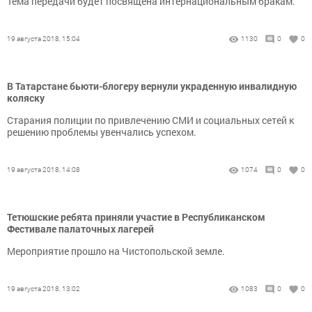
Тема передачи будет посвящена интернациональным бракам.
19 августа 2018, 15:04
1130
0
0
В Татарстане бьюти-блогеру вернули украденную инвалидную
коляску
Старания полиции по привлечению СМИ и социальных сетей к
решению проблемы увенчались успехом.
19 августа 2018, 14:08
1074
0
0
Тетюшские ребята приняли участие в Республиканском
Фестивале палаточных лагерей
Мероприятие прошло на Чистопольской земле.
19 августа 2018, 13:02
1083
0
0