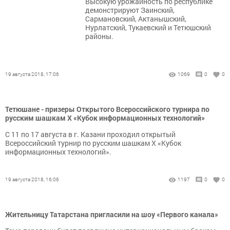
Высокую урожайность по республике
демонстрируют Заинский,
Сармановский, Актанышский,
Нурлатский, Тукаевский и Тетюшский
районы.
19 августа 2018, 17:06
1069
0
0
Тетюшане - призеры Открытого Всероссийского турнира по
русским шашкам Х «Кубок информационных технологий»
C 11 по 17 августа в г. Казани проходил открытый
Всероссийский турнир по русским шашкам Х «Кубок
информационных технологий».
19 августа 2018, 16:06
1197
0
0
Жительницу Татарстана пригласили на шоу «Первого канала»