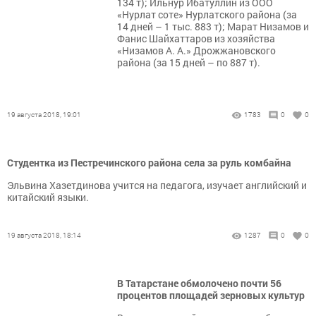
134 т); Ильнур Ибатуллин из ООО
«Нурлат соте» Нурлатского района (за
14 дней – 1 тыс. 883 т); Марат Низамов и
Фанис Шайхаттаров из хозяйства
«Низамов А. А.» Дрожжановского
района (за 15 дней – по 887 т).
19 августа 2018, 19:01
1783
0
0
Студентка из Пестречинского района села за руль комбайна
Эльвина Хазетдинова учится на педагога, изучает английский и
китайский языки.
19 августа 2018, 18:14
1287
0
0
В Татарстане обмолочено почти 56
процентов площадей зерновых культур