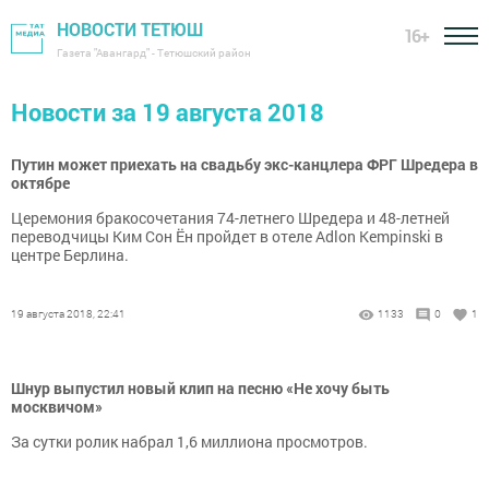
НОВОСТИ ТЕТЮШ
16+
Газета "Авангард" - Тетюшский район
Новости за 19 августа 2018
Путин может приехать на свадьбу экс-канцлера ФРГ Шредера в
октябре
Церемония бракосочетания 74-летнего Шредера и 48-летней
переводчицы Ким Сон Ён пройдет в отеле Adlon Kempinski в
центре Берлина.
19 августа 2018, 22:41
1133
0
1
Шнур выпустил новый клип на песню «Не хочу быть
москвичом»
За сутки ролик набрал 1,6 миллиона просмотров.