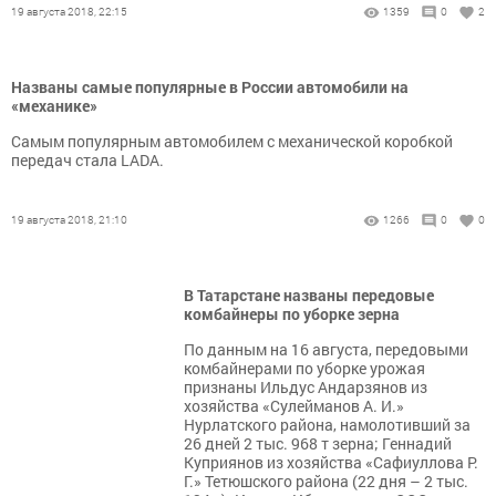
19 августа 2018, 22:15
1359
0
2
Названы самые популярные в России автомобили на
«механике»
Самым популярным автомобилем с механической коробкой
передач стала LADA.
19 августа 2018, 21:10
1266
0
0
В Татарстане названы передовые
комбайнеры по уборке зерна
По данным на 16 августа, передовыми
комбайнерами по уборке урожая
признаны Ильдус Андарзянов из
хозяйства «Сулейманов А. И.»
Нурлатского района, намолотивший за
26 дней 2 тыс. 968 т зерна; Геннадий
Куприянов из хозяйства «Сафиуллова Р.
Г.» Тетюшского района (22 дня – 2 тыс.