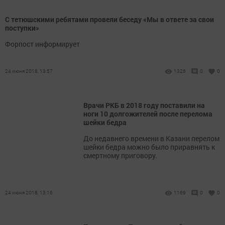
С тетюшскими ребятами провели беседу «Мы в ответе за свои
поступки»
Форпост информирует
24 июня 2018, 13:57
1326
0
0
Врачи РКБ в 2018 году поставили на
ноги 10 долгожителей после перелома
шейки бедра
До недавнего времени в Казани перелом
шейки бедра можно было приравнять к
смертному приговору.
24 июня 2018, 13:16
1169
0
0