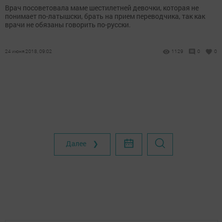
Врач посоветовала маме шестилетней девочки, которая не
понимает по-латышски, брать на прием переводчика, так как
врачи не обязаны говорить по-русски.
24 июня 2018, 09:02
1129
0
0
Далее ❯