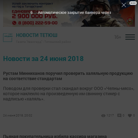
5
Автоматическое закрытие баннера через
НОВОСТИ ТЕТЮШ
16+
Газета "Авангард" - Тетюшский район
Новости за 24 июня 2018
Рустам Минниханов поручил проверить халяльную продукцию
на соответствие стандартам
Поводом для проверки стал скандал вокруг ООО «Челны-мясо»,
которое наклеило на произведенную им свинину стикер с
надписью «халяль».
24 июня 2018, 20:02
1217
0
0
Пьяная покупательница избила кассира магазина