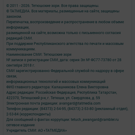
© 2011 - 2026. Тетюшские зори. Все права защищены.
© ТАТМЕДИА. Все материалы, размещенные на сайте, защищены
законом.
Перепечатка, воспроизведение и распространение в любом объеме
информации,
размещенной на сайте, возможна только с письменного согласия
редакций СМИ.
При поддержке Республиканского агентства по печати и массовым
коммуникациям.
Наименование СМИ: Тетюшские зори
№ записи о регистрации СМИ, дата: серия Эл № ФС77-73780 от 28
сентября 2018 г.
СМИ зарегистрированно Федеральной службой по надзору в сфере
связи,
информационных технологий и массовых коммуникаций
ФИО главного редактора: Калашникова Елена Викторовна
Адрес редакции: Российская Федерация, Республика Татарстан,
422370, Тетюшский р-н, г. Тетюши, ул. Свердлова, д. 59
Электронная почта редакции: avangard@tatmedia.com
Телефон редакции: (84373) 2-54-95, (84373) 2-53-80 (рекламный отдел),
2-53-84 (корреспонденты)
Для сообщений о фактах коррупции: tetuch_awangard@rambler.ru
сетевое издание
Учредитель СМИ: АО «ТАТМЕДИА»