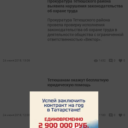
Прокуратура Тетюшского района
выявила нарушения законодательства
об охране труда
Прокуратура Тетюшского района
провела проверку исполнения
законодательства об охране труда в
деятельности общества с ограниченной
ответственностью «Вектор».
24 июня 2018, 13:06
1432
0
0
Тетюшанам окажут бесплатную
юридическую помощь
Внимание, прием граждан!
24 июня 2018, 12:00
1180
0
0