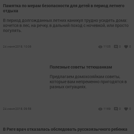
Памятка по мерам безопасности для детей в период летнего
отдыха
В период долгожданных летних каникул трудно усидеть дома:
хочется в лес, на речку, в дальний поход с ночевкой, или просто
погулять.
24 июня 2018, 10:06
1105
0
0
Полезные советы тетюшанкам
Предлагаем домохозяйкам советы,
которые вам непременно пригодятся в
разных ситуациях.
24 июня 2018, 09:58
1169
0
0
В Риге врач отказалась обследовать русскоязычного ребенка