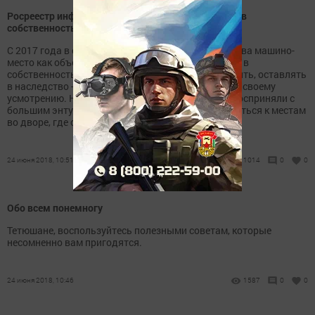
Росреестр информирует: Как оформить парковку в
собственность
С 2017 года в связи с изменением законодательства машино-
место как объект недвижимости можно оформить в
собственность, а, следовательно, продавать, дарить, оставлять
в наследство - иными словами, распоряжаться по своему
усмотрению. Новость об этом многие граждане восприняли с
большим энтузиазмом и уже начали присматриваться к местам
во дворе, где обычно паркуют автомобиль.
24 июня 2018, 10:51
1014
0
0
Обо всем понемногу
Тетюшане, воспользуйтесь полезными советам, которые
несомненно вам пригодятся.
24 июня 2018, 10:46
1587
0
0