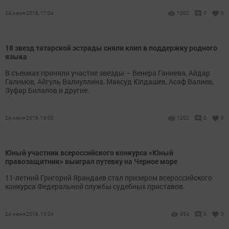
24 июня 2018, 17:04
1002
0
0
18 звезд татарской эстрады сняли клип в поддержку родного
языка
В съемках приняли участие звезды – Венера Ганиева, Айдар
Галимов, Айгуль Валиуллина, Максуд Юлдашев, Асаф Валиев,
Зуфар Билалов и другие.
24 июня 2018, 16:00
1202
0
0
Юный участник всероссийского конкурса «Юный
правозащитник» выиграл путевку на Черное море
11-летний Григорий Ярандаев стал призером всероссийского
конкурса Федеральной службы судебных приставов.
24 июня 2018, 15:04
954
0
0