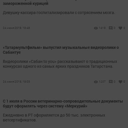
замороженной курицей
Девушку-кассира госпитализировали с сотрясением мозга.
24 июня 2018, 18:48
1418
0
0
«Татармультфильм» выпустил музыкальные видеоролики о
Сабантуе
Видеоролики «Сабан to you» рассказывают о традиционных
конкурсах одного из самых ярких праздников Татарстана.
24 июня 2018, 18:03
1207
0
0
С 1 июля в России ветеринарно-сопроводительные документы
будут оформлять через систему «Меркурий»
Ежедневно в РТ оформляется до 50 тыс. электронных
ветсертификатов.