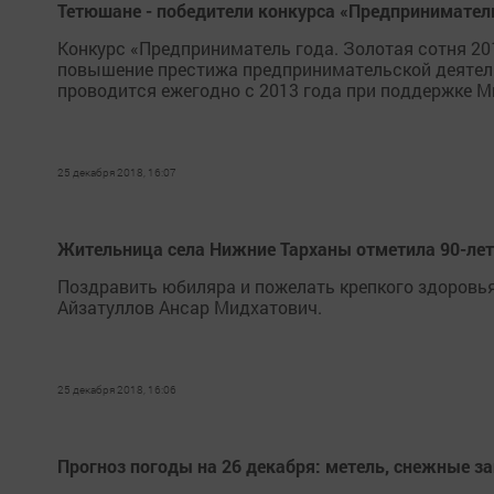
Тетюшане - победители конкурса «Предприниматель
Конкурс «Предприниматель года. Золотая сотня 201
повышение престижа предпринимательской деятель
проводится ежегодно с 2013 года при поддержке М
25 декабря 2018, 16:07
Жительница села Нижние Тарханы отметила 90-ле
Поздравить юбиляра и пожелать крепкого здоровь
Айзатуллов Ансар Мидхатович.
25 декабря 2018, 16:06
Прогноз погоды на 26 декабря: метель, снежные за