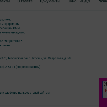
такты
О газете
Документы
Окно ГИБДД
Разн
аконом.
ме информации,
 редакций СМИ.
ым коммуникациям.
сентября 2018 г.
 связи,
70, Тетюшский р-н, г. Тетюши, ул. Свердлова, д. 59
ел), 2-53-84 (корреспонденты)
в и удобства пользователей сайтом.