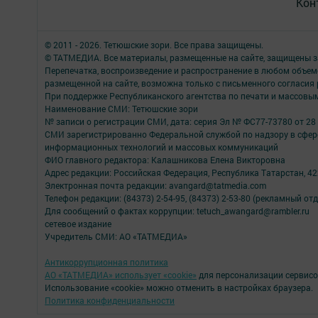
Кон
© 2011 - 2026. Тетюшские зори. Все права защищены.
© ТАТМЕДИА. Все материалы, размещенные на сайте, защищены з
Перепечатка, воспроизведение и распространение в любом объе
размещенной на сайте, возможна только с письменного согласия
При поддержке Республиканского агентства по печати и массов
Наименование СМИ: Тетюшские зори
№ записи о регистрации СМИ, дата: серия Эл № ФС77-73780 от 28 
СМИ зарегистрированно Федеральной службой по надзору в сфере
информационных технологий и массовых коммуникаций
ФИО главного редактора: Калашникова Елена Викторовна
Адрес редакции: Российская Федерация, Республика Татарстан, 4223
Электронная почта редакции: avangard@tatmedia.com
Телефон редакции: (84373) 2-54-95, (84373) 2-53-80 (рекламный отд
Для сообщений о фактах коррупции: tetuch_awangard@rambler.ru
сетевое издание
Учредитель СМИ: АО «ТАТМЕДИА»
Антикоррупционная политика
АО «ТАТМЕДИА» использует «cookie»
для персонализации сервисо
Использование «cookie» можно отменить в настройках браузера.
Политика конфиденциальности