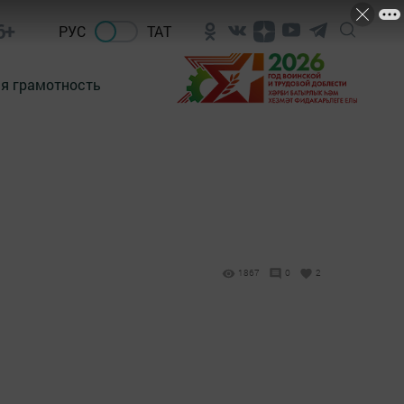
6+
РУС
ТАТ
я грамотность
1867
0
2