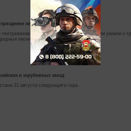
 празднике зимнего Миколы
еатрализованное представление, где зрители узнали о тр
родные песни, частушки.
оссийских и зарубежных звезд
стана 22 августа следующего года.