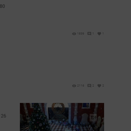
 80
1839
1
1
2116
2
2
 26