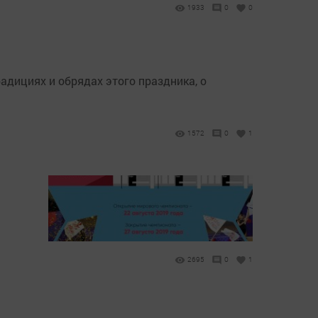
1933
0
0
адициях и обрядах этого праздника, о
1572
0
1
2695
0
1