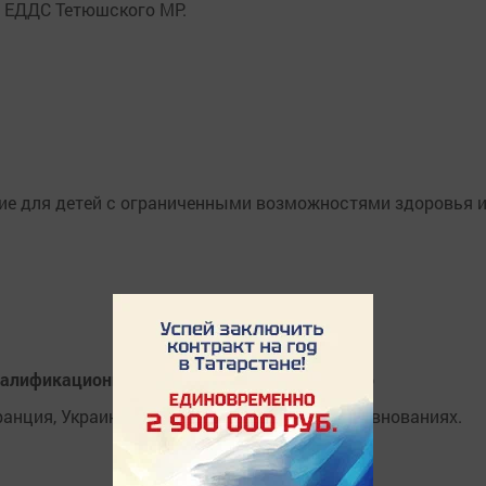
т ЕДДС Тетюшского МР.
ние для детей с ограниченными возможностями здоровья 
валификационных соревнований по плаванию
ранция, Украина участвовали на данных соревнованиях.