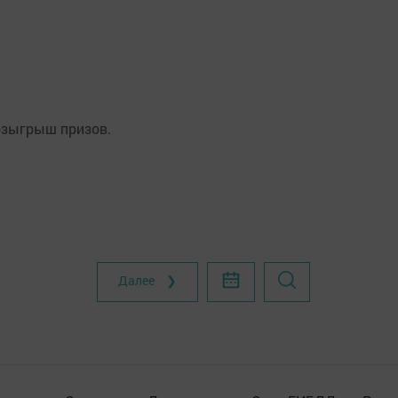
зыгрыш ­призов.
Далее ❯