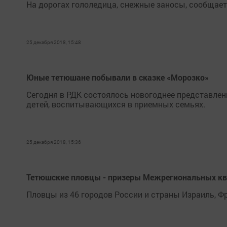
На дорогах гололедица, снежные заносы, сообщае
25 декабря 2018, 15:48
Юные тетюшане побывали в сказке «Морозко»
Сегодня в РДК состоялось новогоднее представле
детей, воспитывающихся в приемных семьях.
25 декабря 2018, 15:36
Тетюшские пловцы - призеры Межрегиональных к
Пловцы из 46 городов России и страны Израиль, Ф