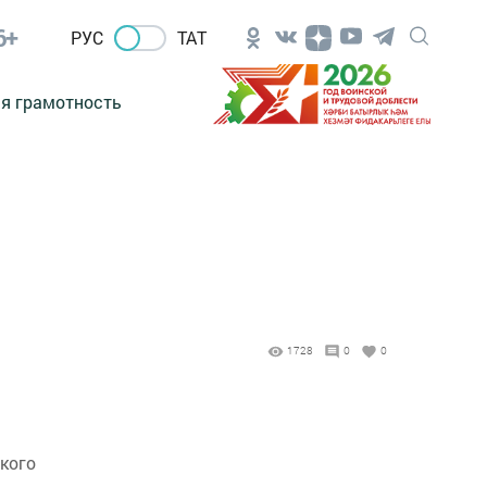
6+
РУС
ТАТ
я грамотность
1728
0
0
кого