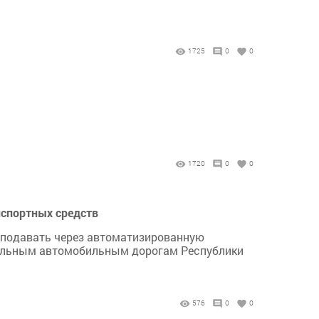
1725
0
0
1720
0
0
нспортных средств
т подавать через автоматизированную
нальным автомобильным дорогам Республики
576
0
0