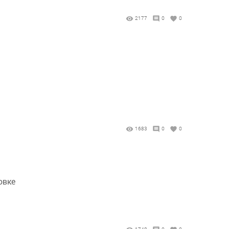
2177
0
0
1683
0
0
овке