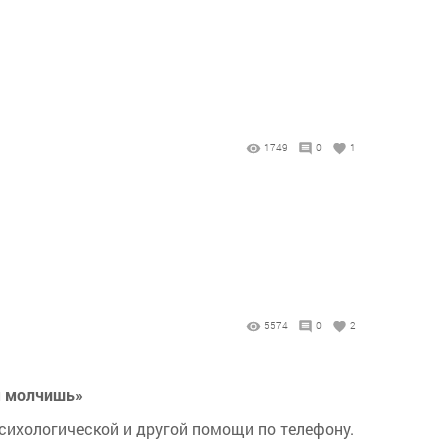
1749
0
1
5574
0
2
м молчишь»
сихологической и другой помощи по телефону.