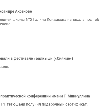
ксандре Аксенове
средней школы №2 Галина Кондакова написала пост об
енове.
овали в фестивале «Балкыш» («Сияние»)
валя.
-практической конференции имени Т. Миннуллина
 РТ тетюшани получил подарочный сертификат.