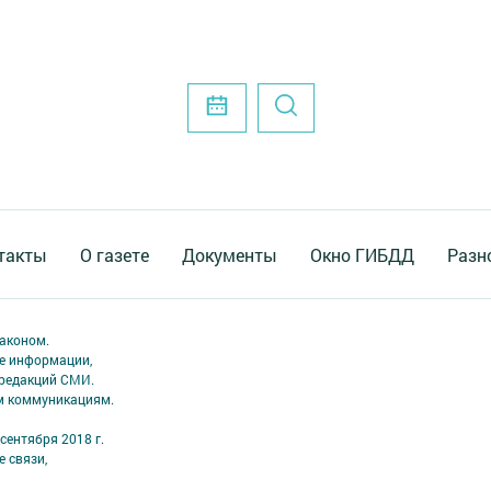
такты
О газете
Документы
Окно ГИБДД
Разн
аконом.
ме информации,
 редакций СМИ.
ым коммуникациям.
сентября 2018 г.
 связи,