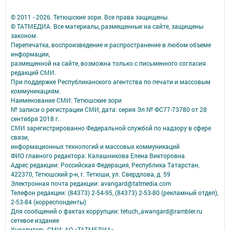
© 2011 - 2026. Тетюшские зори. Все права защищены.
© ТАТМЕДИА. Все материалы, размещенные на сайте, защищены
законом.
Перепечатка, воспроизведение и распространение в любом объеме
информации,
размещенной на сайте, возможна только с письменного согласия
редакций СМИ.
При поддержке Республиканского агентства по печати и массовым
коммуникациям.
Наименование СМИ: Тетюшские зори
№ записи о регистрации СМИ, дата: серия Эл № ФС77-73780 от 28
сентября 2018 г.
СМИ зарегистрированно Федеральной службой по надзору в сфере
связи,
информационных технологий и массовых коммуникаций
ФИО главного редактора: Калашникова Елена Викторовна
Адрес редакции: Российская Федерация, Республика Татарстан,
422370, Тетюшский р-н, г. Тетюши, ул. Свердлова, д. 59
Электронная почта редакции: avangard@tatmedia.com
Телефон редакции: (84373) 2-54-95, (84373) 2-53-80 (рекламный отдел),
2-53-84 (корреспонденты)
Для сообщений о фактах коррупции: tetuch_awangard@rambler.ru
сетевое издание
Учредитель СМИ: АО «ТАТМЕДИА»