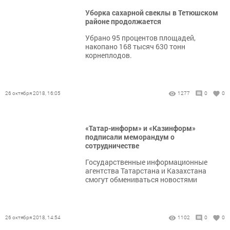
Уборка сахарной свеклы в Тетюшском
районе продолжается
Убрано 95 процентов площадей,
накопано 168 тысяч 630 тонн
корнеплодов.
26 октября 2018, 16:05
1277
0
0
«Татар-информ» и «Казинформ»
подписали меморандум о
сотрудничестве
Государственные информационные
агентства Татарстана и Казахстана
смогут обмениваться новостями
26 октября 2018, 14:54
1102
0
0