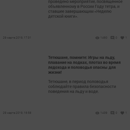
проведено мероприятие, посвященное
объявленному в России Году тетра, и
ставшее завершающим «Неделю
детской книги».
29 марта 2019, 17:31
1460
0
1
Тетюшане, помните: Игры на льду,
плавание на лодках, плотах во время
ледохода и половодья опасны для
жизни!
Тетюшане, в период половодья
соблюдайте правила безопасности
поведения на льду и воде.
29 марта 2019, 16:58
1439
0
1