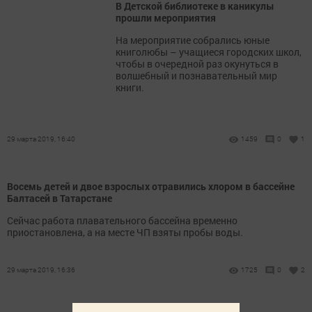
В Детской библиотеке в каникулы
прошли мероприятия
На мероприятие собрались юные
книголюбы – учащиеся городских школ,
чтобы в очередной раз окунуться в
волшебный и познавательный мир
книги.
29 марта 2019, 16:40
1459
0
1
Восемь детей и двое взрослых отравились хлором в бассейне
Балтасей в Татарстане
Сейчас работа плавательного бассейна временно
приостановлена, а на месте ЧП взяты пробы воды.
29 марта 2019, 16:36
1725
0
2