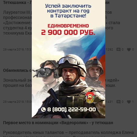
Тетюшанка - Лауреатом III республиканской премии
Лауреатом III республиканской премии для студентов
профессиональных образовательных организаций
«Достижение года – 2018» в номинации «Гран-при» стала
студентка 4 курса Тетюшского сельскохозяйственного
техникума Екатерина Воробьева.
29 марта 2019, 15:31
1292
0
0
Обменялись опытом
Зональный экологический фестиваль «Территория идей»
прошел на базе детского сада «Сказка» города Тетюши.
29 марта 2019, 15:06
1431
0
1
Первое место в номинации «Видеоролик» - у тетюшан
Руководитель юных талантов – преподаватель колледжа Елена