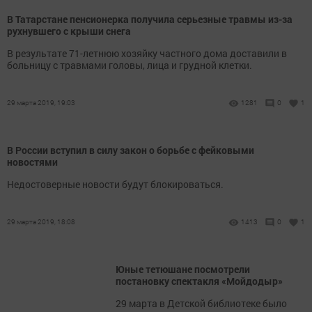
В Татарстане пенсионерка получила серьезные травмы из-за
рухнувшего с крыши снега
В результате 71-летнюю хозяйку частного дома доставили в
больницу с травмами головы, лица и грудной клетки.
29 марта 2019, 19:03
1281
0
1
В России вступил в силу закон о борьбе с фейковыми
новостями
Недостоверные новости будут блокироваться.
29 марта 2019, 18:08
1413
0
1
Юные тетюшане посмотрели
постановку спектакля «Мойдодыр»
29 марта в Детской библиотеке было