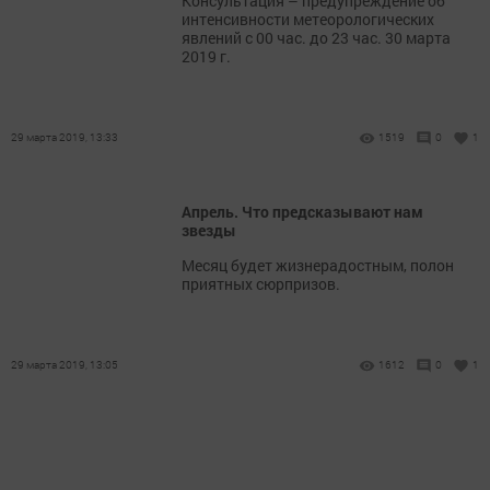
Консультация – предупреждение об
интенсивности метеорологических
явлений с 00 час. до 23 час. 30 марта
2019 г.
29 марта 2019, 13:33
1519
0
1
Апрель. Что предсказывают нам
звезды
Месяц будет жизнерадостным, полон
приятных сюрпризов.
29 марта 2019, 13:05
1612
0
1