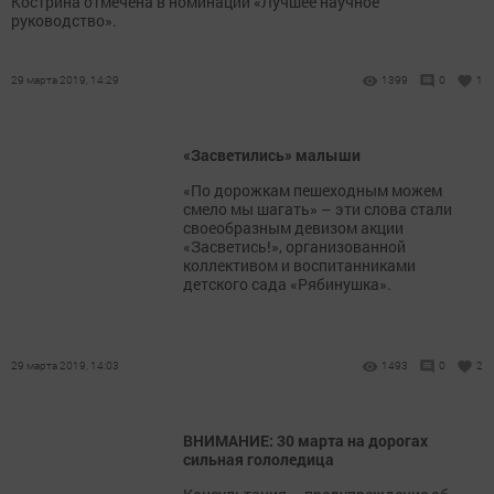
Кострина отмечена в номинации «Лучшее научное
руководство».
29 марта 2019, 14:29
1399
0
1
«Засветились» малыши
«По дорожкам пешеходным можем
смело мы шагать» – эти слова стали
своеобразным девизом акции
«Засветись!», организованной
коллективом и воспитанниками
детского сада «Рябинушка».
29 марта 2019, 14:03
1493
0
2
ВНИМАНИЕ: 30 марта на дорогах
сильная гололедица