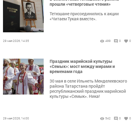
прошли «четверговые чтения»
Тетюшане присоединились к акции
«Читаем Тукая вместе».
29 мая 2026, 14:35
499
0
0
Праздник марийской культуры
«Семык»: мост между мирами и
временами года
30 мая в селе Ильнеть Менделеевского
района Татарстана пройдёт
республиканский праздник марийской
культуры «Семык». Ника!
29 мая 2026, 14:00
542
0
0