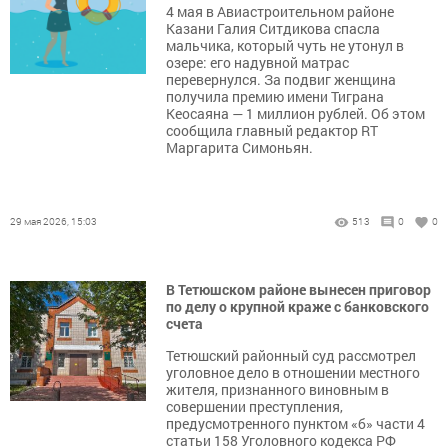
4 мая в Авиастроительном районе
Казани Галия Ситдикова спасла
мальчика, который чуть не утонул в
озере: его надувной матрас
перевернулся. За подвиг женщина
получила премию имени Тиграна
Кеосаяна — 1 миллион рублей. Об этом
сообщила главный редактор RT
Маргарита Симоньян.
29 мая 2026, 15:03
513
0
0
В Тетюшском районе вынесен приговор
по делу о крупной краже с банковского
счета
Тетюшский районный суд рассмотрел
уголовное дело в отношении местного
жителя, признанного виновным в
совершении преступления,
предусмотренного пунктом «б» части 4
статьи 158 Уголовного кодекса РФ