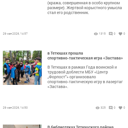
(кража, совершенная в особо крупном
размере). Жертвой корыстного умысла
стал его родственник.
29 мая 2026, 14:57
1315
0
0
в Тетюшах прошла
спортивно‑тактическая игра «Застава»
В Тетюшах в рамках Года воинской и
трудовой доблести МБУ «Центр
„Форпост“» организовало
спортивно‑тактическую игру в лазертаг
«Застава».
29 мая 2026, 14:50
325
0
0
В библиотеках Тетюшского района