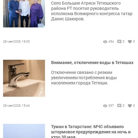
Село Большие Атряси Тетюшского
района РТ посетил руководитель
исполкома Всемирного конгресса татар
Данис ­Шакиров.
29 мая 2026, 16:00
454
0
0
Внимание, отключение воды в Тетюшах
Отключение связано с резким
увеличением потребления воды
населением города Тетюши.
29 мая 2026, 15:44
337
0
0
Туман в Татарстане: МЧС объявило
штормовое предупреждение на ночь и
утро 30 мая