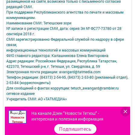
размещенной на сайте, возможна только с письменного согласия
редакций СМИ.
При поддержке Республиканского агентства по печати и массовым
коммуникациям.
Наименование СМИ: Тетюшские зори
№ записи о регистрации СМИ, дата: серия Эл № ФС77-73780 от 28
сентября 2018 г.
СМИ зарегистрированно Федеральной службой по надзору в сфере
связи,
информационных технологий и массовых коммуникаций
ФИО главного редактора: Калашникова Елена Викторовна
Адрес редакции: Российская Федерация, Республика Татарстан,
422370, Тетюшский р-н, г. Тетюши, ул. Свердлова, д. 59
Электронная почта редакции: avangard@tatmedia.com
Телефон редакции: (84373) 2-54-95, (84373) 2-53-80 (рекламный отдел),
2-53-84 (корреспонденты)
Для сообщений о фактах коррупции: tetuch_awangard@rambler.ru
сетевое издание
Учредитель СМИ: АО «ТАТМЕДИА»
Антикоррупционная политика
На канале Дзен "Новости Тетюш" -
АО «ТАТМЕДИА» использует «cookie»
для персонализации сервисов и
интересная и полезная информация
удобства пользователей сайтом.
Использование «cookie» можно отменить в настройках браузера.
Подпишитесь
Политика конфиденциальности