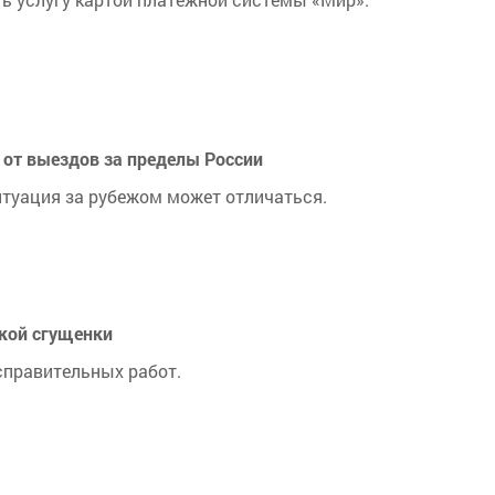
от выездов за пределы России
итуация за рубежом может отличаться.
нкой сгущенки
справительных работ.