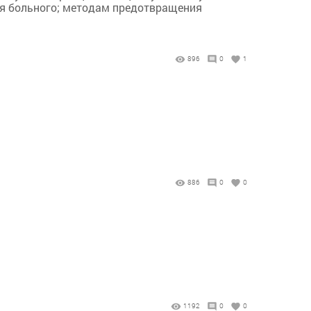
ия больного; методам предотвращения
896
0
1
886
0
0
1192
0
0