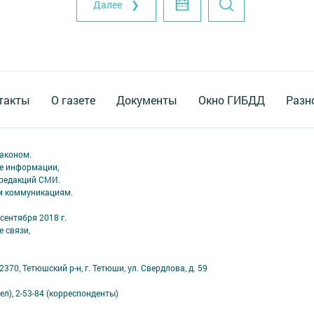
Далее ❯
такты
О газете
Документы
Окно ГИБДД
Разн
аконом.
ме информации,
 редакций СМИ.
ым коммуникациям.
сентября 2018 г.
 связи,
70, Тетюшский р-н, г. Тетюши, ул. Свердлова, д. 59
ел), 2-53-84 (корреспонденты)