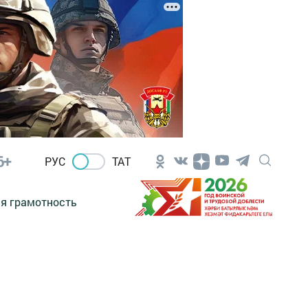
6+
РУС
ТАТ
я грамотность