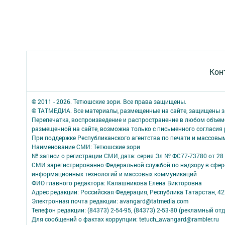
Кон
© 2011 - 2026. Тетюшские зори. Все права защищены.
© ТАТМЕДИА. Все материалы, размещенные на сайте, защищены з
Перепечатка, воспроизведение и распространение в любом объе
размещенной на сайте, возможна только с письменного согласия
При поддержке Республиканского агентства по печати и массов
Наименование СМИ: Тетюшские зори
№ записи о регистрации СМИ, дата: серия Эл № ФС77-73780 от 28 
СМИ зарегистрированно Федеральной службой по надзору в сфере
информационных технологий и массовых коммуникаций
ФИО главного редактора: Калашникова Елена Викторовна
Адрес редакции: Российская Федерация, Республика Татарстан, 4223
Электронная почта редакции: avangard@tatmedia.com
Телефон редакции: (84373) 2-54-95, (84373) 2-53-80 (рекламный отд
Для сообщений о фактах коррупции: tetuch_awangard@rambler.ru