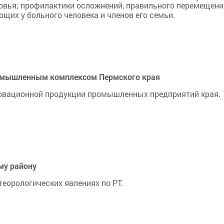
овья; профилактики осложнений, правильного перемещен
их у больного человека и членов его семьи.
ромышленным комплексом Пермского края
новационной продукции промышленных предприятий края.
му району
еорологических явлениях по РТ.