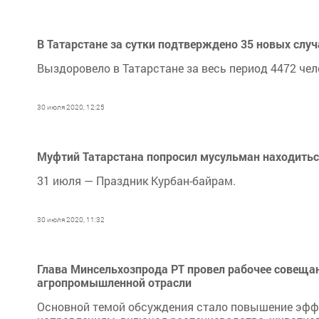
В Татарстане за сутки подтверждено 35 новых случа
Выздоровело в Татарстане за весь период 4472 чело
30 июля 2020, 12:25
Муфтий Татарстана попросил мусульман находиться
31 июля — Праздник Курбан-байрам.
30 июля 2020, 11:32
Глава Минсельхозпрода РТ провел рабочее совеща
агропромышленной отрасли
Основной темой обсуждения стало повышение эфф