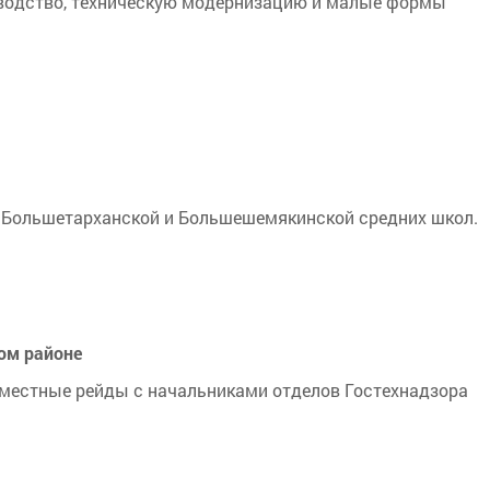
оводство, техническую модернизацию и малые формы
ы Большетарханской и Большешемякинской средних школ.
ом районе
местные рейды с начальниками отделов Гостехнадзора