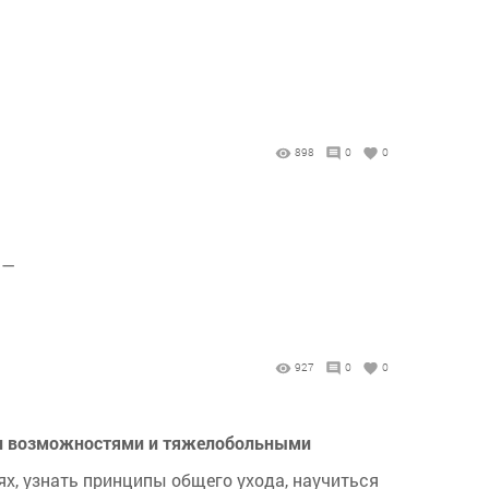
898
0
0
 —
927
0
0
ми возможностями и тяжелобольными
х, узнать принципы общего ухода, научиться