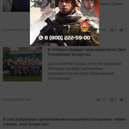
поздравил жителей республики с Днем
Республики Татарстан.
30 августа 2023, 08:17
681
0
0
В Тетюшах пройдут мероприятия ко Дню
Республики Татарстан
Для жителей города и гостей района в
Тетюшах пройдут различные
мероприятия ко Дню образования
Республики.
30 августа 2023, 08:01
778
0
0
В селе Байрашево организовали концертную программу «Живи
в веках, мой Татарстан»