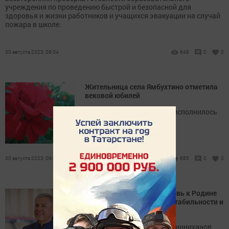
учреждения по проведению быстрой и безопасной для
здоровья и жизни работников и учащихся эвакуации на случай
пожара в школе.
30 августа 2023, 09:34
648
0
0
Жительница села Ямбухтино отметила
вековой юбилей
Масловой Анне Павловне исполнилось
100 лет!
30 августа 2023, 09:00
685
0
0
Рустам Минниханов: Любовь к Родине
является основой нашей стабильности и
единения
Раис Татарстана Рустам Минниханов