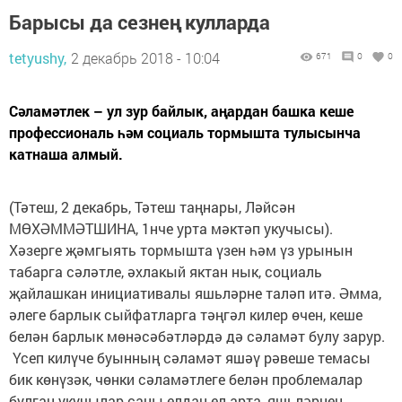
Барысы да сезнең кулларда
tetyushy,
2 декабрь 2018 - 10:04
671
0
0
Сәламәтлек – ул зур байлык, аңардан башка кеше
профессиональ һәм социаль тормышта тулысынча
катнаша алмый.
(Тәтеш, 2 декабрь, Тәтеш таңнары, Ләйсән
МӨХӘММӘТШИНА, 1нче урта мәктәп укучысы).
Хәзерге җәмгыять тормышта үзен һәм үз урынын
табарга сәләтле, әхлакый яктан нык, социаль
җайлашкан инициативалы яшьләрне таләп итә. Әмма,
әлеге барлык сыйфатларга тәңгәл килер өчен, кеше
белән барлык мөнәсәбәтләрдә дә сәламәт булу зарур.
Үсеп килүче буынның сәламәт яшәү рәвеше темасы
бик көнүзәк, чөнки сәламәтлеге белән проблемалар
булган укучылар саны елдан-ел арта, яшьләрнең