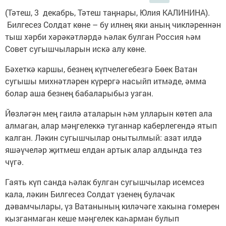
(Тәтеш, 3 декабрь, Тәтеш таңнары, Юлия КАЛИНИНА).
Билгесез Солдат көне – бу илнең яки аның чикләреннән
тыш хәрби хәрәкәтләрдә һәлак булган Россия һәм
Совет сугышчыларын искә алу көне.
Бәхеткә каршы, безнең күпчелегебезгә Бөек Ватан
сугышы михнәтләрен күрергә насыйп итмәде, әмма
болар аша безнең бабаларыбыз узган.
Йөзләгән мең гаилә аталарын һәм улларын көтеп ала
алмаган, алар мәңгелеккә туганнар каберлегендә ятып
калган. Ләкин сугышчылар онытылмый: азат илдә
яшәүчеләр җитмеш елдан артык алар алдында тез
чүгә.
Гаять күп санда һәлак булган сугышчылар исемсез
кала, ләкин Билгесез Солдат үзенең булачак
дәвамчылары, үз Ватанының киләчәге хакына гомерен
кызганмаган кеше мәңгелек каһарман булып