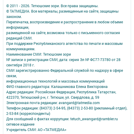
© 2011 - 2026. Тетюшские зори. Все права защищены.
© ТАТМЕДИА. Все материалы, размещенные на сайте, защищены
законом.
Перепечатка, воспроизведение и распространение в любом объеме
информации,
размещенной на сайте, возможна только с письменного согласия
редакций СМИ.
При поддержке Республиканского агентства по печати и массовым
коммуникациям.
Наименование СМИ: Тетюшские зори
№ записи о регистрации СМИ, дата: серия Эл № ФС77-73780 от 28
сентября 2018 г.
СМИ зарегистрированно Федеральной службой по надзору в сфере
связи,
информационных технологий и массовых коммуникаций
ФИО главного редактора: Калашникова Елена Викторовна
Адрес редакции: Российская Федерация, Республика Татарстан,
422370, Тетюшский р-н, г. Тетюши, ул. Свердлова, д. 59
Электронная почта редакции: avangard@tatmedia.com
Телефон редакции: (84373) 2-54-95, (84373) 2-53-80 (рекламный отдел),
2-53-84 (корреспонденты)
Для сообщений о фактах коррупции: tetuch_awangard@rambler.ru
сетевое издание
Учредитель СМИ: АО «ТАТМЕДИА»