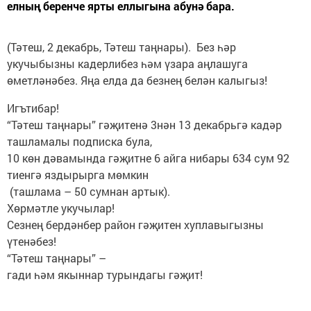
елның беренче ярты еллыгына абунә бара.
(Тәтеш, 2 декабрь, Тәтеш таңнары). Без һәр
укучыбызны кадерлибез һәм үзара аңлашуга
өметләнәбез. Яңа елда да безнең белән калыгыз!
Игътибар!
“Тәтеш таңнары” гәҗитенә 3нән 13 декабрьгә кадәр
ташламалы подписка була,
10 көн дәвамында гәҗитне 6 айга нибары 634 сум 92
тиенгә яздырырга мөмкин
(ташлама – 50 сумнан артык).
Хөрмәтле укучылар!
Сезнең бердәнбер район гәҗитен хуплавыгызны
үтенәбез!
“Тәтеш таңнары” –
гади һәм якыннар турындагы гәҗит!