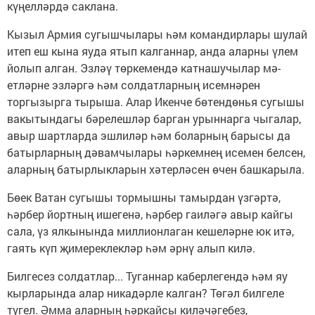
күңелләрдә саклана.
Кызыл Армия сугышчылары һәм командирлары шулай
итеп еш кына яуда ятып калганнар, анда аларны үлем
йолып алган. Эзләү төркемендә катнашучылар мә­
етләрне эзләргә һәм солдатларның исемнәрен
торгызырга тырыша. Алар Икенче бөтендөнья сугышы
вакытындагы бәрелеш­ләр барган урыннарга чыгалар,
авыр шартларда эшлиләр һәм боларның барысы да
батырларның дәвамчылары һәркемнең исемен белсен,
аларның батыр­лыкларын хәтерләсен өчен башкарыла.
Бөек Ватан сугышы тормышны тамырдан үзгәртә,
һәрбер йортның ишегенә, һәрбер гаиләгә авыр кайгы
сала, үз ялкынында миллионлаган кешеләрне юк итә,
гаять күп җимереклекләр һәм әрнү алып килә.
Билгесез солдатлар... Туганнар каберлегендә һәм яу
кырларында алар никадәрле калган? Төгәл билгеле
түгел. Әмма аларның һәркайсы киләчәгебез,