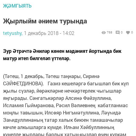
ҖӘМГЫЯТЬ
Җырлыйм әнием турында
tetyushy,
1 декабрь 2018 - 14:02
768
0
0
Зур Әтрәчтә Әниләр көнен мәдәният йортында бик
матур итеп билгеләп үттеләр.
(Тәтеш, 1 декабрь, Тәтеш таңнары, Сиринә
СӘЙФЕТДИНОВА). Газиз кешеләргә багышлап бик күп
җылы сүзләр, йөрәкләрне нечкәртерлек чыгышлар
яңгырады. Сәнгатькәрләр Алсинә Фәйзуллина,
Исламия Гыйм­ранова, Рәсил Вәлиевнең кабатланмас
моңлы тавышын, Илсөяр Нигъмәтуллина, Ләүһидә
Заһидуллинаның татар халык биюен тамашачылар
көчле алкышларга күмде. Илһам Хәйбуллинның
күңелле җырлары барлык хатын-кызлар өчен күркәм