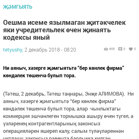
ҖӘМГЫЯТЬ
Оешма исеме язылмаган җитәкчелек
яки учредительлек өчен җинаять
кодексы яный
tetyushy,
2 декабрь 2018 - 08:20
655
0
0
Ни аяныч, хәзерге җәмгыятьтә “бер көнлек фирма”
көндәлек төшенчә булып тора.
(Тәтеш, 2 декабрь, Тәтеш таңнары, Энҗе АЛИМОВА). Ни
аяныч, хәзерге җәмгыятьтә “бер көнлек фирма”
көндәлек төшенчә булып тора, алар чынлык­тагы
коммерция эшчәнлеген тормышка ашыру өчен түгел, ә
үзләренең контрагентларының законсыз
операцияләрен яшереп калу, салым түләүләреннән
читләшү, законсыз рәвештә барлыкка килгән