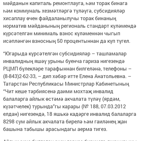
мәйданын капиталь ремонтлауга, һәм торак бинага
һәм коммуналь хезмәтләргә түләүгә, субсидияләр
хисаплау өчен файдаланылучы торак бинаның
норматив мәйданының региональ стандарт күләмендә
күрсәтелгән минималь взнос күләменнән чыгып
исәпләнгән взносның 50 процентыннан да күп түгел.
“Югарыда күрсәтелгән субсидияләр – ташламалар
инвалидның яшәү урыны буенча гариза нигезендә
РЦМП бүлекләре тарафыннан билгеләнә, телефоны –
(8-843)2-62-33, – дип хәбәр итте Елена Анатольевна. –
Татарстан Респуб­ликасы Министрлар Кабинетының
“Чит кеше тәрбиясенә даими мохтаҗ инвалид
балаларга айлык өстәмә акчалата түләү (ярдәм,
күзәтчелек) турында”гы карары (№ 188, 07.03.2012
елдан) нигезендә, 18 яшькә кадәрге инвалид балаларга
8298 сум айлык акчалата бирелә һәм гаиләнең җан
башына табышы арасындагы аерма тигез.