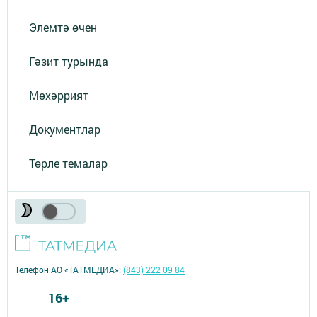
Элемтә өчен
Гәзит турында
Мөхәррият
Документлар
Төрле темалар
Телефон АО «ТАТМЕДИА»:
(843) 222 09 84
16+