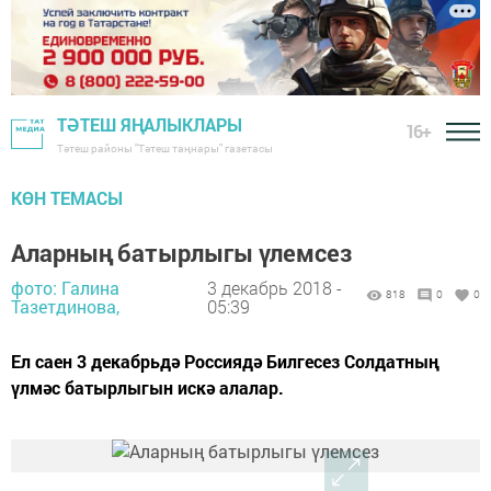
ТӘТЕШ ЯҢАЛЫКЛАРЫ
16+
Тәтеш районы "Тәтеш таңнары" газетасы
КӨН ТЕМАСЫ
Аларның батырлыгы үлемсез
фото: Галина
3 декабрь 2018 -
818
0
0
Тазетдинова,
05:39
Ел саен 3 декабрьдә Россиядә Билгесез Солдатның
үлмәс батырлыгын искә алалар.