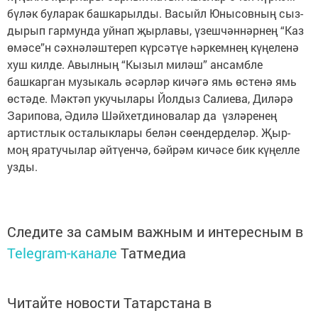
бүләк буларак башкарылды. Васыйл Юнысовның сыз­
дырып гармунда уйнап җырлавы, үзешчәннәрнең “Каз
өмәсе”н сәхнәләштереп күрсәтүе һәркемнең күңеленә
хуш килде. Авылның “Кызыл миләш” ансамбле
башкарган музыкаль әсәрләр кичәгә ямь өстенә ямь
өстәде. Мәктәп укучылары Йолдыз Салиева, Диләрә
Зарипова, Әдилә Шәйхетдиновалар да үзләренең
артистлык осталыклары белән сөендерделәр. Җыр-
моң яратучылар әйтүенчә, бәйрәм кичәсе бик күңелле
узды.
Следите за самым важным и интересным в
Telegram-канале
Татмедиа
Читайте новости Татарстана в