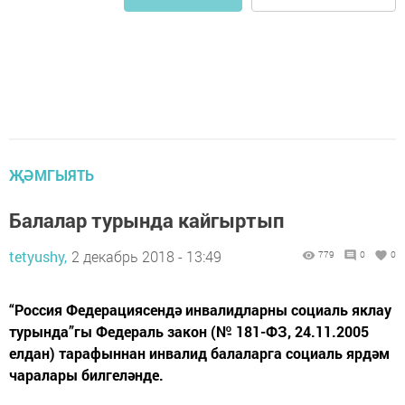
ҖӘМГЫЯТЬ
Балалар турында кайгыртып
tetyushy,
2 декабрь 2018 - 13:49
779
0
0
“Россия Федерациясендә инвалидларны социаль яклау
турында”гы Федераль закон (№ 181-ФЗ, 24.11.2005
елдан) тарафыннан инвалид балаларга социаль ярдәм
чаралары билгеләнде.