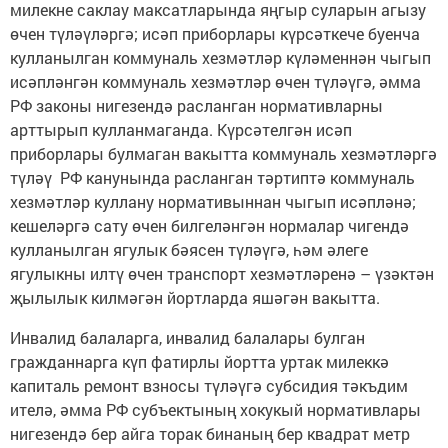
милекне саклау максатларында яңгыр суларын агызу
өчен түләүләргә; исәп приборлары күрсәткече буенча
кулланылган коммуналь хезмәтләр күләменнән чыгып
исәпләнгән коммуналь хезмәтләр өчен түләүгә, әмма
РФ законы нигезендә расланган нормативларны
арттырып кулланмаганда. Күрсәтелгән исәп
приборлары булмаган вакытта коммуналь хезмәтләргә
түләү РФ канунында расланган тәртиптә коммуналь
хезмәтләр куллану нормативыннан чыгып исәпләнә;
кешеләргә сату өчен билгеләнгән нормалар чигендә
кулланылган ягулык бәясен түләүгә, һәм әлеге
ягулыкны илтү өчен транспорт хезмәтләренә – үзәктән
җылылык килмәгән йортларда яшәгән вакытта.
Инвалид балаларга, инвалид балалары булган
гражданнарга күп фатирлы йортта уртак милеккә
капиталь ремонт взносы түләүгә субсидия тәкъдим
ителә, әмма РФ субъектының хокукый нормативлары
нигезендә бер айга торак бинаның бер квадрат метр