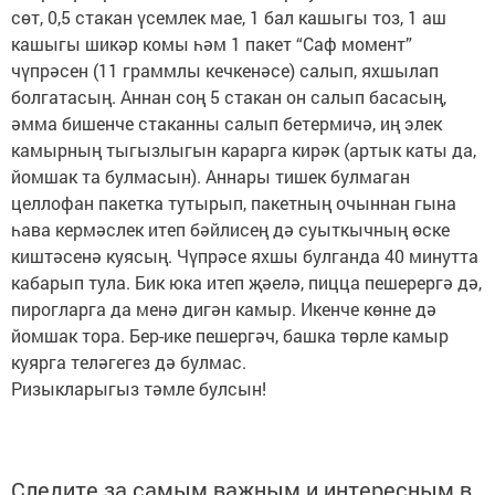
сөт, 0,5 стакан үсемлек мае, 1 бал кашыгы тоз, 1 аш
кашыгы шикәр комы һәм 1 пакет “Саф момент”
чүпрәсен (11 граммлы кечкенәсе) салып, яхшылап
болгатасың. Аннан соң 5 стакан он салып басасың,
әмма бишенче стаканны салып бетермичә, иң элек
камырның тыгызлыгын карарга кирәк (артык каты да,
йомшак та булмасын). Аннары тишек булмаган
целлофан пакетка тутырып, пакетның очыннан гына
һава кермәслек итеп бәйлисең дә суыткычның өске
киштәсенә куясың. Чүпрәсе яхшы булганда 40 минутта
кабарып тула. Бик юка итеп җәелә, пицца пешерергә дә,
пирогларга да менә дигән камыр. Икенче көнне дә
йомшак тора. Бер-ике пешергәч, башка төрле камыр
куярга теләгегез дә булмас.
Ризыкларыгыз тәмле булсын!
Следите за самым важным и интересным в