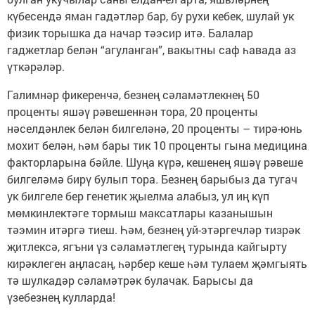
күбесендә яман гадәтләр бар, бу рухи кебек, шулай ук
физик торышка да начар тәэсир итә. Балалар
гаджетлар белән “агуланган”, вакытны саф һавада аз
үткәрәләр.
Галимнәр фикеренчә, безнең сәламәтлекнең 50
проценты яшәү рәвешеннән тора, 20 проценты
нәселдәнлек белән билгеләнә, 20 проценты – тирә-юнь
мохит белән, һәм бары тик 10 проценты гына медицина
факторларына бәйле. Шуңа күрә, кешенең яшәү рәвеше
билгеләмә бирү булып тора. Безнең барыбыз да тугач
ук билгеле бер генетик җыелма алабыз, ул иң күп
мөмкинлектәге тормыш максатлары казанышын
тәэмин итәргә тиеш. Һәм, безнең уй-этәргечләр тизрәк
җитлексә, ягъни үз сәламәтлегең турында кайгыр­ту
кирәклеген аңласаң, һәрбер кеше һәм тулаем җәмгыять
тә шулкадәр сәламәтрәк булачак. Барысы да
үзебезнең кулларда!