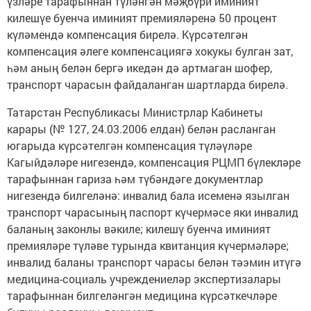
үзләре тарафыннан түләнгән мәҗбүри иминият
килешүе буенча иминият премияләренә 50 процент
күләмендә компенсация бирелә. Күрсәтелгән
компенсация әлеге компенсациягә хокукы булган зат,
һәм аның белән бергә икедән дә артмаган шофер,
транспорт чарасын файдаланган шартларда бирелә.
Татарстан Республикасы Министрлар Кабинеты
карары (№ 127, 24.03.2006 елдан) белән расланган
югарыда күрсәтелгән компенсация түләүләре
Кагыйдәләре нигезендә, компенсация РЦМП бүлекләре
тарафыннан гариза һәм түбәндәге документлар
нигезендә билгеләнә: инвалид бала исеменә язылган
транспорт чарасының паспорт күчермәсе яки инвалид
баланың законлы вәкиле; килешү буенча иминият
премияләре түләве турында квитанция күчермәләре;
инвалид баланы транспорт чарасы белән тәэмин итүгә
медицина-социаль учреждениеләр экспертизалары
тарафыннан билгеләнгән медицина күрсәткечләре