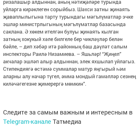
ризалашыр алдыннан, аның нәтиҗәләре турында
уйларга кирәклеген сорыйбыз. Шәхси затны җинаять
җаваплылыгына тарту турындагы мәгъ­лүматлар эчке
эшләр министрлыгының мәгъ­лүматлар базасында
саклана. Ә хөкем ителгән булуы җинаять кылган
затның хоку­кый хәле билгеле бер чикләүләр белән
бәйле, – дип хәбәр итә районның баш дәүләт салым
инс­пекторы Раилә Низамиева. – Яшьләр! “Җиңел”
акчалар эшләп алыр алдыннан, элек яхшылап уйлагыз.
Стипендия­гә өстәмә суммалар матур яңгырый һәм
аларны алу начар түгел, әмма мондый гамәлләр сезнең
киләчәгегезне җимерергә мөмкин”.
Следите за самым важным и интересным в
Telegram-канале
Татмедиа