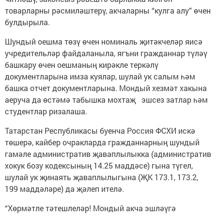
товарларны рәсмиләштерү, акчаларны “кулга алу” өчен
булдырыла.
Шундый оешма төзү өчен номиналь җитәкчеләр яисә
учредительләр файдаланыла, ягъни гражданнар түләү
башкару өчен оешманың кирәкле теркәлү
документларына имза куялар, шулай ук салым һәм
башка отчет документларына. Мондый хезмәт хакына
аеруча да өстәмә табышка мохтаҗ эшсез затлар һәм
студентлар ризалаша.
Татарстан Республикасы буенча Россия ФСХИ искә
төшерә, кайбер очракларда гражданнарның шундый
гамәле административ җаваплылыкка (административ
хокук бозу кодексының 14.25 маддәсе) гына түгел,
шулай ук җинаять җаваплылыгына (ҖК 173.1, 173.2,
199 маддәләре) да җәлеп ителә.
“Хөрмәтле тәтешлеләр! Мондый акча эшләүгә