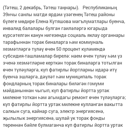
(Тәтеш, 2 декабрь, Тәтеш таңнары). Республиканың
39нчы санлы матди ярдәм үзәгенең Тәтеш районы
бүлеге мөдире Елена Кутяшова мәгълүматлары буенча,
инвалид балалары булган гаиләләргә югарыда
күрсәтелгән канун нигезендә социаль яклау органнары
тарафыннан торак биналарга һәм коммуналь
хезмәтләргә түләү өчен 50 процент күләмендә
субсидия-ташламалар бирелә: наем өчен түләү һәм үз
эченә хезмәтләрне керткән торак биналарга тотылган
өчен түләүләргә, күп фатирлы йортларны идарә итү
буенча эшләргә, дәүләт һәм муниципаль торак
фондларның торак биналары биләгән гомуми
мәйданыннан чыгып, күп фатирлы йортта уртак
милекне тоткан һәм агымдагы ремонт өчен түләүләргә;
күп фатирлы йортта уртак милекне кулланган вакытта
салкын суга, кайнар суга, электр энергиясенә,
җылылык энергиясенә, шулай ук торак фонды
төреннән бәйле булмаганча күп фатирлы йортта уртак