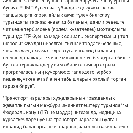
Айлык акча билгеләү өчен гариза бирүчегә яшәү урыны
буенча РЦМП бүлегенә түбәндәге документларны
тапшырырга кирәк: айлык акча түләү билгеләү
турындагы гариза; инвалид баланың даими рәвештә
чит кеше тәрбиясенә (ярдәм, күзәтчелек) мохтаҗлыгы
турында “ТР буенча медик-социаль экспертизаның төп
бюросы” ФКУдан бирелгән тиешле төрдәге белешмә,
яисә үз-­үзеңә хезмәт күрсәтүгә инвалид баланың
өченче дәрәҗәдәге чикле мөмкинлеген белдергән билге
булган тернәкләндерү һәм абилитацияләр аерым
программасының күчермәсе; гаиләдәге һәрбер
кешенең үткән өч ай өчен табышларын раслый торган
гариза бирүе”.
“Транспорт чаралары хуҗаларының гражданлык
җаваплылыгын мәҗбүри иминиятләштерү турында”гы
Федераль канун (17нче маддә) нигезендә, медицина
күрсәткечләре буенча транспорт чаралары булган
инвалид балаларга, яки аларның законлы вәкилләренә