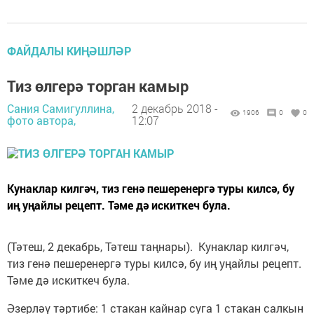
ФАЙДАЛЫ КИҢӘШЛӘР
Тиз өлгерә торган камыр
Сания Самигуллина,
2 декабрь 2018 -
1906
0
0
фото автора,
12:07
Кунаклар килгәч, тиз генә пешеренергә туры килсә, бу
иң уңайлы рецепт. Тәме дә искиткеч була.
(Тәтеш, 2 декабрь, Тәтеш таңнары). Кунаклар килгәч,
тиз генә пешеренергә туры килсә, бу иң уңайлы рецепт.
Тәме дә искиткеч була.
Әзерләү тәртибе: 1 стакан кайнар суга 1 стакан салкын