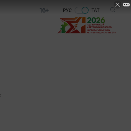
16+
РУС
ТАТ
0