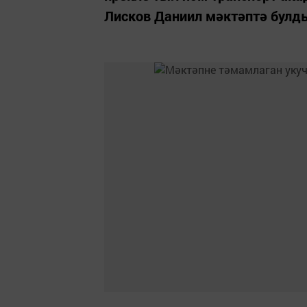
Лисков Даниил мәктәптә булд