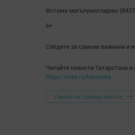
Өстәмә мәгълүматларны (84373
6+
Следите за самым важным и 
Читайте новости Татарстана 
https://max.ru/tatmedia
Перейти на страницу новости