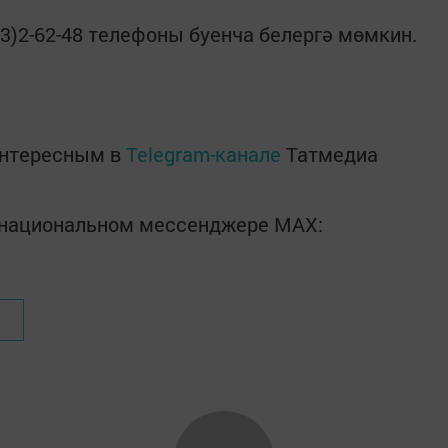
)2-62-48 телефоны буенча белергә мөмкин.
интересным в
Telegram-канале
Татмедиа
в национальном мессенджере MАХ: