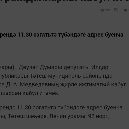
926
0
рендә 11.30 сәгатьтә түбәндәге адрес буенча
ңнары). Дәүләт Думасы депутаты Илдар
публикасы Тәтеш муниципаль районында
се Д. А. Медведевның җирле иҗтимагый кабул
шәхсән кабул итәчәк.
рендә 11.30 сәгатьтә түбәндәге адрес буенча
сы, Тәтеш шәһәре, Ленин урамы, 92 йорт,