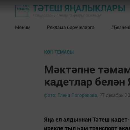
ТӘТЕШ ЯҢАЛЫКЛАРЫ
Тәтеш районы "Тәтеш таңнары" газетасы
Мөһим
Реклама бирүчеләргә
#Безнен
КӨН ТЕМАСЫ
Мәктәпне тәма
кадетлар белән
фото: Елена Погорелова,
27 декабрь 20
Яңа ел алдыннан Тәтеш кадет-
ирекле тыл һәм транспорт ак