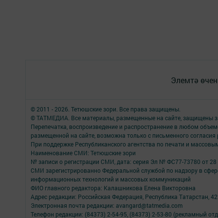
Элемтә өчен
© 2011 - 2026. Тетюшские зори. Все права защищены.
© ТАТМЕДИА. Все материалы, размещенные на сайте, защищены з
Перепечатка, воспроизведение и распространение в любом объе
размещенной на сайте, возможна только с письменного согласия
При поддержке Республиканского агентства по печати и массов
Наименование СМИ: Тетюшские зори
№ записи о регистрации СМИ, дата: серия Эл № ФС77-73780 от 28 
СМИ зарегистрированно Федеральной службой по надзору в сфере
информационных технологий и массовых коммуникаций
ФИО главного редактора: Калашникова Елена Викторовна
Адрес редакции: Российская Федерация, Республика Татарстан, 4223
Электронная почта редакции: avangard@tatmedia.com
Телефон редакции: (84373) 2-54-95, (84373) 2-53-80 (рекламный отд