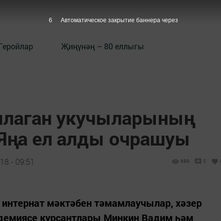
5
Автоматическое закрытие баннера через
Геройлар
Җиңүнәң – 80 еллыгы
млаган укучыларының
 Яңа ел алды очрашуы
18 - 09:51
689
0
 интернат мәктәбен тәмамлаучылар, хәзер
адемиясе курсантлары Минкин Вадим һәм