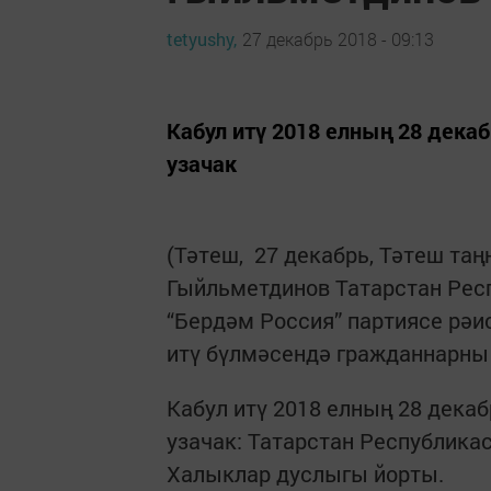
tetyushy,
27 декабрь 2018 - 09:13
Кабул итү 2018 елның 28 декаб
узачак
(Тәтеш, 27 декабрь, Тәтеш та
Гыйльметдинов Татарстан Рес
“Бердәм Россия” партиясе рәи
итү бүлмәсендә гражданнарны 
Кабул итү 2018 елның 28 декаб
узачак: Татарстан Рес­публика
Халыклар дуслыгы йорты.