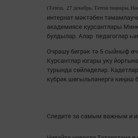
(Тәтеш, 27 декабрь, Тәтеш таңнары, Нә
интернат мәктәбен тәмамлаучы
академиясе курсантлары Минк
булдылар. Алар педагоглар һә
Очрашу бигрәк тә 5 сыйныф өче
Курсантлар югары уку йортына
турында сөйләделәр. Кадетлар
күбрәк шөгыльләнергә киңәш 
Следите за самым важным и 
Читайте новости Татарстана 