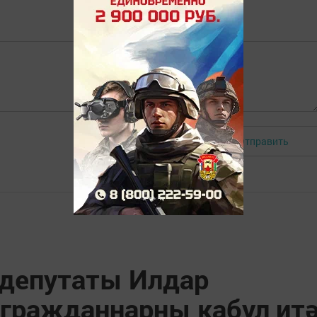
Отправить
Авторизоваться
депутаты Илдар
гражданнарны кабул ит