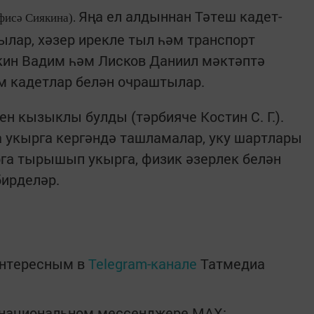
Яңа ел алдыннан Тәтеш кадет-
фисә Сиякина).
лар, хәзер ирекле тыл һәм транспорт
ин Вадим һәм Лисков Даниил мәктәптә
м кадетлар белән очраштылар.
н кызыклы булды (тәрбияче Костин С. Г.).
 укырга кергәндә ташламалар, уку шартлары
га тырышып укырга, физик әзерлек белән
бирделәр.
интересным в
Telegram-канале
Татмедиа
в национальном мессенджере MАХ: