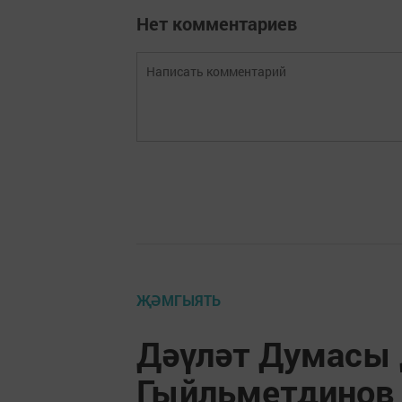
Нет комментариев
ҖӘМГЫЯТЬ
Дәүләт Думасы 
Гыйльметдинов 