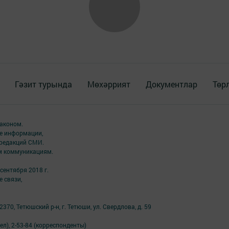
Гәзит турында
Мөхәррият
Документлар
Төр
аконом.
ме информации,
 редакций СМИ.
ым коммуникациям.
сентября 2018 г.
 связи,
70, Тетюшский р-н, г. Тетюши, ул. Свердлова, д. 59
ел), 2-53-84 (корреспонденты)