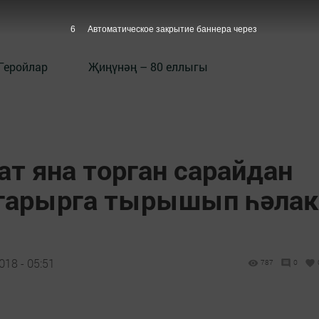
5
Автоматическое закрытие баннера через
Геройлар
Җиңүнәң – 80 еллыгы
ат яна торган сарайдан
ыгарырга тырышып һәлак
018 - 05:51
787
0