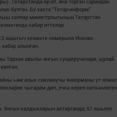
ры). Татарстанда ир-ат, яна торган сарайдан
әлак булган. Бу хакта “Татар-информ”
 тыш хәлләр министрлыгының Татарстан
хезмәтендә хәбәр иттеләр.
112 ашыгыч хезмәте номерына Иоково
 хәбәр алынган.
лы Тархан авылы янгын сүндерүчеләре, шулай
 килгән.
райны һәм азык сакланучы янкорманы ут ялма
рлекләрне чыгарам дип, эчкә кереп киткәнлеге
н. Янгын калдыкларын актарганда, 57 яшьлек