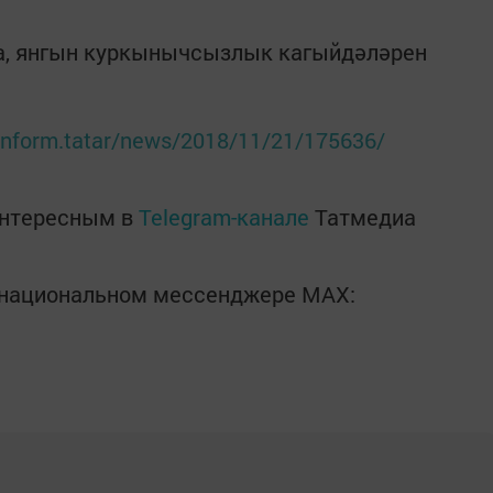
а, янгын куркынычсызлык кагыйдәләрен
r-inform.tatar/news/2018/11/21/175636/
интересным в
Telegram-канале
Татмедиа
в национальном мессенджере MАХ: