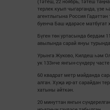
(Тәтеш, 22 ноябрь, Тәтеш таңна
терлек куып чыгарганда, үзе һ
агентлыгына Россия Гадәттән
буенча Баш идарәсе матбугат 
Бүген төн уртасында бердәм 
авылында сарай януы турында
Урынга Жуково, Килдеш һәм О
ук 133нче янгын-сүндерү часте
60 квадрат метр мәйданда са
алган. Хуҗа ир-ат сарайдан те
хатыны әйткән.
20 минуттан янгын сүндерелгә
ир-атның гәүдәсе табылган.