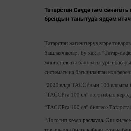
Татарстан Сәүдә һәм сәнәгать
брендын танытуда ярдәм итәч
Татарстан җитештерүчеләре товарл
башлаячаклар. Бу хакта “Татар-инфо
министрлыгы башлыгы урынбасары 
системасына багышланган конференц
“2020 елда ТАССРның 100 еллыгы б
“ТАССРга 100 ел” логотибын кертер
“ТАССРга 100 ел” билгесе Татарста
“Логотип хәзер раслауда. Эш киләс
товарларда билге кайчан күренә баш