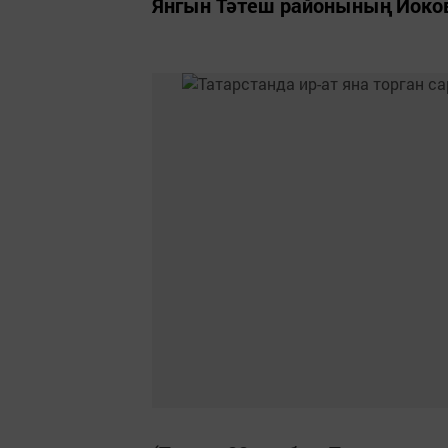
Янгын Тәтеш районының Иоко