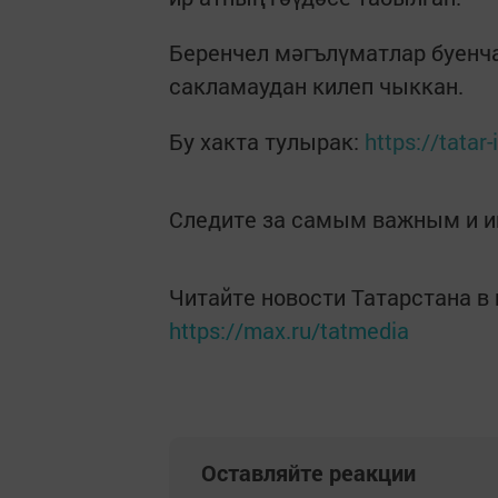
Беренчел мәгълүматлар буенч
сакламаудан килеп чыккан.
Бу хакта тулырак:
https://tata
Следите за самым важным и 
Читайте новости Татарстана 
https://max.ru/tatmedia
Оставляйте реакции