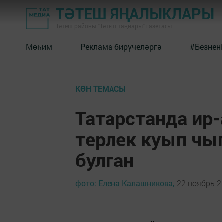
ТӘТЕШ ЯҢАЛЫКЛАРЫ
Тәтеш районы "Тәтеш таңнары" газетасы
Мөһим
Реклама бирүчеләргә
#Безнен
КӨН ТЕМАСЫ
Татарстанда ир-
терлек куып ч
булган
фото: Елена Калашникова,
22 ноябрь 2