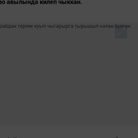
во авылында килеп чыккан.