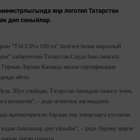
 министрлыгында яңа логотип Татарстан
әк дип саныйлар.
арын “ТАССРга 100 ел” билгесе белән маркалый
рм” хәбәрчесенә Татарстан Сәүдә һәм сәнәгать
Герман Лернер Казанда милли сертификация
иядә әйтте.
ула. Шул уңайдан, Татарстан брендын таныту өчен,
гә килештек”, - диде агентлык әңгәмәдәше.
нда җитештерелгән барлык төр товарларга куелачак.
е елдан башланыр дип уйлыйм”, - диде Лернер җирле
лаячак дигән сорауга.