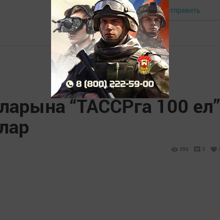
Отправить
Авторизоваться
ларына “ТАССРга 100 ел”
лар
589
0