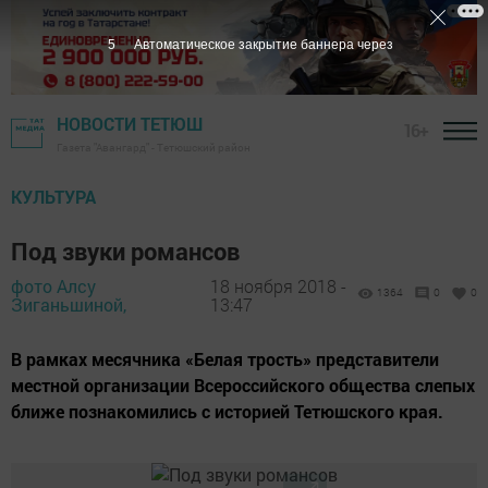
4
Автоматическое закрытие баннера через
НОВОСТИ ТЕТЮШ
16+
Газета "Авангард" - Тетюшский район
КУЛЬТУРА
Под звуки романсов
фото Алсу
18 ноября 2018 -
1364
0
0
Зиганьшиной,
13:47
В рамках месячника «Белая трость» представители
местной организации Всероссийского общества слепых
ближе познакомились с историей Тетюшского края.