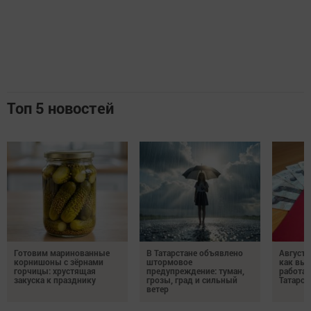
Топ 5 новостей
Готовим маринованные
В Татарстане объявлено
Августо
корнишоны с зёрнами
штормовое
как выр
горчицы: хрустящая
предупреждение: туман,
работа
закуска к празднику
грозы, град и сильный
Татарст
ветер