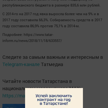
республиканского бюджета в размере 835,6 млн рублей.
С 2014-го на 2017 год явка выросла более чем на 9% и в
2017 году составила 66,3%. Собираемость средств в 2017
году составила 86,9% против 75,1% в 2014-м.
Подробнее: https://www.tatar-
inform.ru/news/2018/11/18/633557/
Следите за самым важным и интересным в
Telegram-канале
Татмедиа
Читайте новости Татарстана в
национальном мессенджере MАХ:
https://max.ru/tatmedia