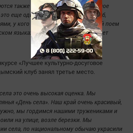
аются также монеты и бисер. Совместное
это еще один повод прий­ти в наш клуб,
и, у кого чего не хватает, за работой поем
ском языках, – увлеченно рассказывает
нкурсе «Лучшее культурно-досуговое
ымский клуб занял третье место.
села это очень высокая оценка. Мы
янья «День села». Наш край очень красивый,
ужно, мы гордимся нашими тружениками и
оили на улице, возле березки. Мы
нии села, по национальному обычаю украсили