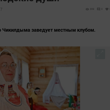
27
369
0
о Чикилдыма заведует местным клубом.