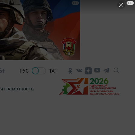
6+
РУС
ТАТ
я грамотность