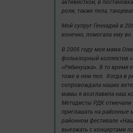
активисткой, в постановк
роли, также пела, танцева
Мой супруг Геннадий в 20
конечно, помогала ему во
В 2005 году моя мама Ол
фольклорный коллектив «П
«Рябинушка». В то время 
тоже в нем пел. Когда в 
сопровождала наших ветер
мамы я возглавила наш кол
Методисты РДК отмечали н
приглашать на районные 
районном фестивале «Наш 
выезжать с концертами по