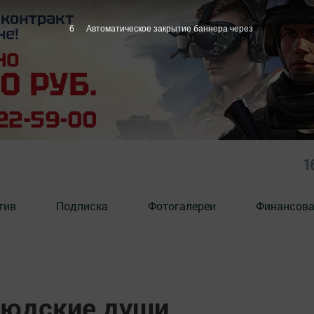
5
Автоматическое закрытие баннера через
1
тив
Подписка
Фотогалереи
Финансова
людские души