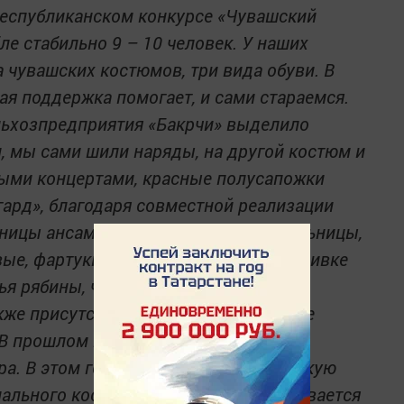
республиканском конкурсе «Чувашский
ле стабильно 9 – 10 человек. У наших
а чувашских костюмов, три вида обуви. В
ая поддержка помогает, и сами стараемся.
льхозпредприятия «Бакрчи» выделило
и, мы сами шили наряды, на другой костюм и
ыми концертами, красные полусапожки
гард», благодаря совместной реализации
стницы ансамбля – мастерицы-рукодельницы,
ые, фартуки, головные платки. В вышивке
я рябины, чтобы было сочетание с
кже присутствуют и другие природные
В прошлом году сшили нагрудники с
ра. В этом году решили изготовить такую
ального костюма, как тевет, она надевается