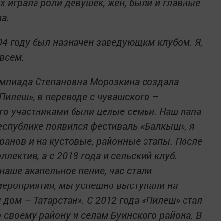
ах играла роли девушек, жен, были и главные
ла.
04 году был назначен заведующим клубом. Я,
 всем.
импиада Степановна Морозкина создала
илеш», в переводе с чувашского –
его участниками были целые семьи. Наш папа
республике появился фестиваль «Балкыш», я
анов и на кустовые, районные этапы. После
лектив, а с 2018 года и сельский клуб.
аше акапельное пение, нас стали
мероприятия, мы успешно выступали на
дом – Татарстан». С 2012 года «Пилеш» стал
 своему району и селам Буинского района. В