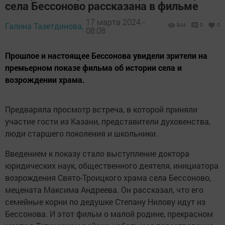
села Бессоново рассказана в фильме
17 марта 2024 -
Галина Тазетдинова,
844
0
0
08:08
Прошлое и настоящее Бессонова увидели зрители на
премьерном показе фильма об истории села и
возрождении храма.
Предваряла просмотр встреча, в которой приняли
участие гости из Казани, представители духовенства,
люди старшего поколения и школьники.
Введением к показу стало выступление доктора
юридических наук, общественного деятеля, инициатора
возрождения Свято-Троицкого храма села Бессоново,
мецената Максима Андреева. Он рассказал, что его
семейные корни по дедушке Степану Нилову идут из
Бессонова. И этот фильм о малой родине, прекрасном