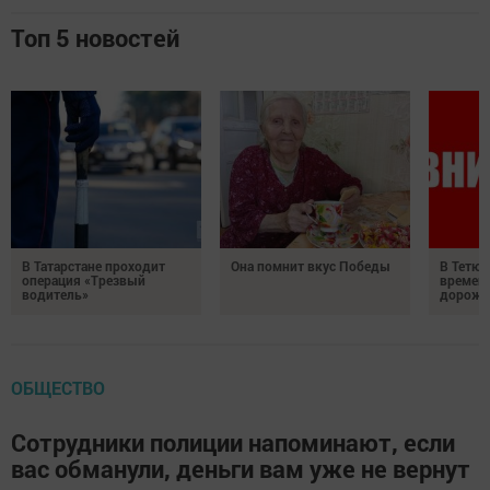
Топ 5 новостей
В Татарстане проходит
Она помнит вкус Победы
В Тетюш
операция «Трезвый
времен
водитель»
дорожн
ОБЩЕСТВО
Сотрудники полиции напоминают, если
вас обманули, деньги вам уже не вернут