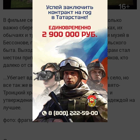
В фильме сельчане рассуждают о том, насколько
важно сберечь память о своих корнях, предках, их
обычаях и традициях. Этому способствует и музей в
Бессонове, где можно увидеть предметы сельского
быта. Выходцы из сел хотят, чтобы новый храм стал
местом притяжения для сельчан и тех земляков, кто
далеко от своей малой родины.
...Убегает вдаль дорога, скрывается из вида село, но
все так же величаво возвышается на горе Свято-
Троицкий храм, как напоминание о прошлом и
утверждение, что живо село, живо верой и надеждой на
лучшее.
фото: фрагменты фильма