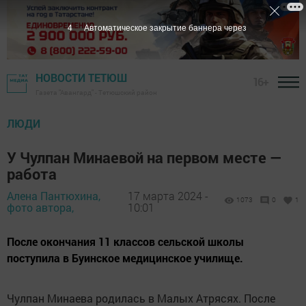
3
Автоматическое закрытие баннера через
НОВОСТИ ТЕТЮШ
16+
Газета "Авангард" - Тетюшский район
ЛЮДИ
У Чулпан Минаевой на первом месте —
работа
Алена Пантюхина,
17 марта 2024 -
1073
0
1
фото автора,
10:01
После окончания 11 классов сельской школы
поступила в Буинское медицинское училище.
Чулпан Минаева родилась в Малых Атрясях. После