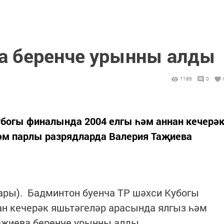
а беренче урынны алды
1186
0
убогы финалында 2004 елгы һәм аннан кечерә
әм парлы разрядларда Валерия Таҗиева
нары). Бадминтон буенча ТР шәхси Кубогы
ан кечерәк яшьтәгеләр арасында ялгыз һәм
аҗиева беренче урынны алды.