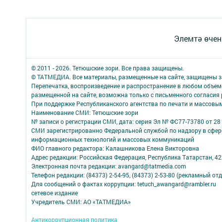
Элемтә өчен
© 2011 - 2026. Тетюшские зори. Все права защищены.
© ТАТМЕДИА. Все материалы, размещенные на сайте, защищены з
Перепечатка, воспроизведение и распространение в любом объе
размещенной на сайте, возможна только с письменного согласия
При поддержке Республиканского агентства по печати и массов
Наименование СМИ: Тетюшские зори
№ записи о регистрации СМИ, дата: серия Эл № ФС77-73780 от 28 
СМИ зарегистрированно Федеральной службой по надзору в сфере
информационных технологий и массовых коммуникаций
ФИО главного редактора: Калашникова Елена Викторовна
Адрес редакции: Российская Федерация, Республика Татарстан, 4223
Электронная почта редакции: avangard@tatmedia.com
Телефон редакции: (84373) 2-54-95, (84373) 2-53-80 (рекламный отд
Для сообщений о фактах коррупции: tetuch_awangard@rambler.ru
сетевое издание
Учредитель СМИ: АО «ТАТМЕДИА»
Антикоррупционная политика