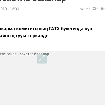
019 - 16:00
1692
0
карма комитетының ГАТХ бүлегендә күп
быйның тууы теркәлде.