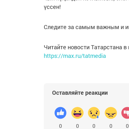
үссен!
Следите за самым важным и 
Читайте новости Татарстана 
https://max.ru/tatmedia
Оставляйте реакции
0
0
0
0
0