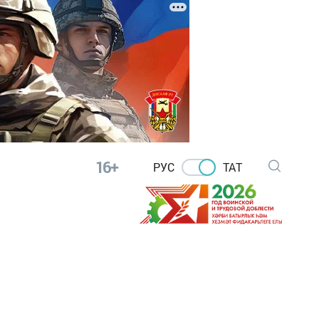
16+
РУС
ТАТ