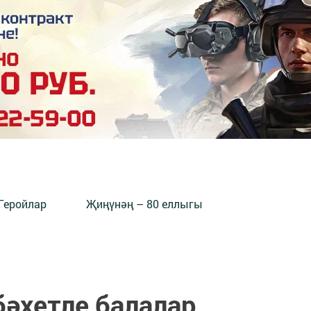
Геройлар
Җиңүнәң – 80 еллыгы
 бәхетле балалар