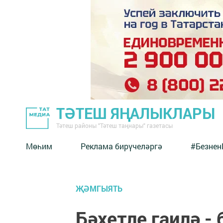
ТӘТЕШ ЯҢАЛЫКЛАРЫ
Тәтеш районы "Тәтеш таңнары" газетасы
Мөһим
Реклама бирүчеләргә
#Безнен
ҖӘМГЫЯТЬ
Бәхетле гаилә -