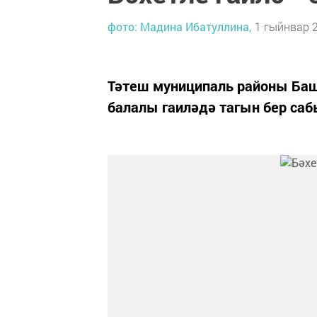
фото: Мадина Ибатуллина,
1 гыйнвар 2
Тәтеш муниципаль районы Баш
балалы гаиләдә тагын бер са