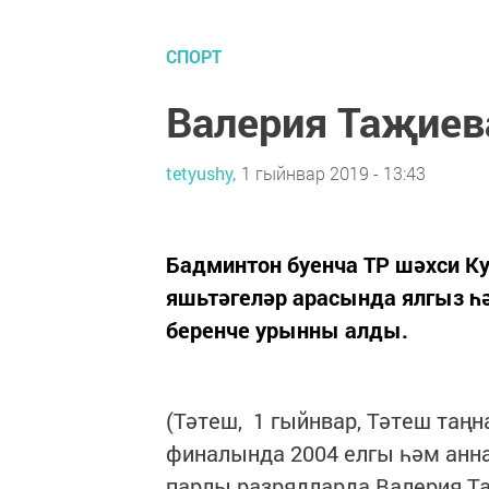
СПОРТ
Валерия Таҗиев
tetyushy,
1 гыйнвар 2019 - 13:43
Бадминтон буенча ТР шәхси К
яшьтәгеләр арасында ялгыз һ
беренче урынны алды.
(Тәтеш, 1 гыйнвар, Тәтеш таң
финалында 2004 елгы һәм анн
парлы разрядларда Валерия Т