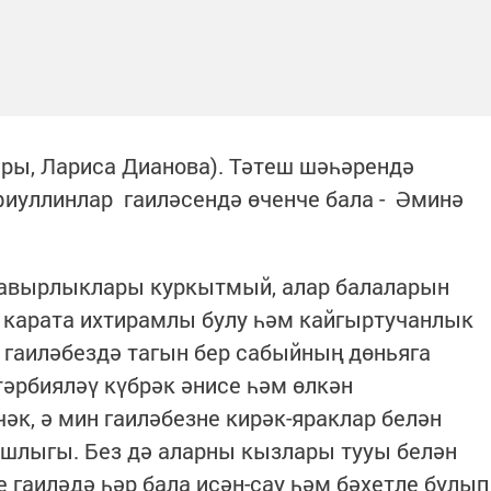
нары, Лариса Дианова). Тәтеш шәһәрендә
фиуллинлар гаиләсендә өченче бала - Әминә
 авырлыклары куркытмый, алар балаларын
ә карата ихтирамлы булу һәм кайгыртучанлык
ин гаиләбездә тагын бер сабыйның дөньяга
тәрбияләү күбрәк әнисе һәм өлкән
к, ә мин гаиләбезне кирәк-яраклар белән
ашлыгы. Без дә аларны кызлары тууы белән
 гаиләдә һәр бала исән-сау һәм бәхетле булып