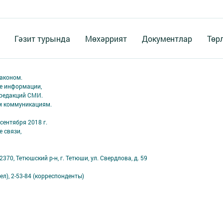
Гәзит турында
Мөхәррият
Документлар
Төр
аконом.
ме информации,
 редакций СМИ.
ым коммуникациям.
сентября 2018 г.
 связи,
70, Тетюшский р-н, г. Тетюши, ул. Свердлова, д. 59
ел), 2-53-84 (корреспонденты)