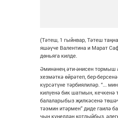
(Тәтеш, 1 гыйнвар, Тәтеш таң
яшәүче Валентина и Марат Са
дөньяга килде.
Әминәнең әти-әнисен тормыш
хезмәткә өйрәтеп, бер-берсен
күрсәтүне тәрбиялиләр. “... м
килүенә бик шатмын, кечкенә 
балаларыбыз җилкәсенә төшәчә
тәэмин итәрмен” диде гаилә б
чын күңелдән котлыйбыз, әлеге