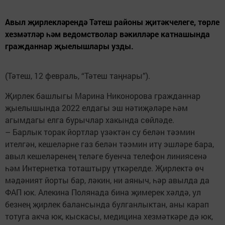
Авыл җирлекләрендә Тәтеш районы җитәкчелеге, төрле
хезмәтләр һәм ведомстволар вәкилләре катнашында
гражданнар җыелышлары узды.
(Тәтеш, 12 февраль, “Тәтеш таңнары”).
Җирлек башлыгы Марина Никонорова гражданнар
җыелышында 2022 елдагы эш нәтиҗәләре һәм
агымдагы елга бурычлар хакында сөйләде.
– Барлык торак йортлар үзәктән су белән тәэмин
ителгән, кешеләрне газ белән тәэмин итү эшләре бара,
авыл кешеләренең теләге буенча телефон линиясенә
һәм Интернетка тоташтыру үткәрелде. Җирлектә өч
мәдәният йорты бар, ләкин, ни аяныч, һәр авылда да
ФАП юк. Алекина Полянада бина җимерек хәлдә, ул
безнең җирлек балансында булганлыктан, аны карап
тотуга акча юк, кыскасы, медицина хезмәткәре дә юк,