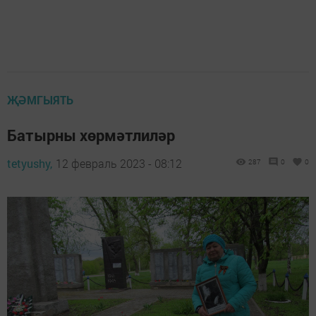
ҖӘМГЫЯТЬ
Батырны хөрмәтлиләр
tetyushy,
12 февраль 2023 - 08:12
287
0
0