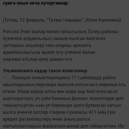
сумга якын акча күчергәннәр.
(Тәтеш, 12 февраль, “Тәтеш таңнары”, Юлия Калинина).
Россия Эчке эшләр министрлыгының Тәтеш районы
бүлегенә алдакчылык гамәле ­кылган билгесез
затларны ­ачыклау һәм аларны җинаять
җаваплылыгына җәлеп итү үтенече белән
мөрәҗәгатьләр килү дәвам итә.
Ульяновскига кадәр такси яллаганнар
– Полиция хезмәткәр­ләренә 17 ­гыйнварда район
авылларының берсендә яшәүче хатын-кыз мөрә­җәгать
иткән. Моңа кадәр алты көн алда аңа билгесез ир-ат
шалтыраткан, ул үзен банкның финанс хезмәткәре дип
таныштырган, һәм ул бернинди шиге булмаган хатын-
кызга өченче затлар гомуми суммасы 411 мең сум
кредит рәсмиләштерү өчен аның шәхси
мәгълүматларын файдаланганнар дип хәбәр иткән. Ир-