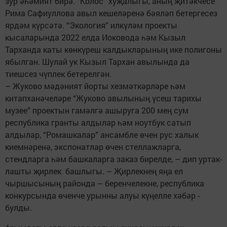
зур әһәмият бирә. “Колос” хуҗалыгы, аның җитәкчесе
Рима Сафиуллова авыл кешеләренә бәяләп бетергесез
ярдәм күрсәтә. “Экология” ил­күләм проекты
кысаларында 2022 елда Иоковода һәм Кызыл
Тарханда каты көнкүреш калдыкларының ике полигоны
ябылган. Шулай ук Кызыл ­Тархан авылында да
тиешсез чүп­лек бетерелгән.
– Жуково мәдәният йорты хезмәткәрләре һәм
китапханәчеләре “Жуково авылының үсеш тарихы
музее” проектын гамәлгә ашыруга 200 мең сум
республика гранты алдылар һәм ноутбук сатып
алдылар, “Ромашкалар” ансамбле өчен рус халык
киемнәренә, экспонатлар өчен стеллажларга,
стендларга һәм башкаларга заказ бирелде, – дип уртак­
лашты җирлек башлыгы. – Җирлекнең яңа ел
чыршысының районда – беренчелекне, респуб­лика
конкурсында өченче урынны алуы күңелле хәбәр ­
булды.