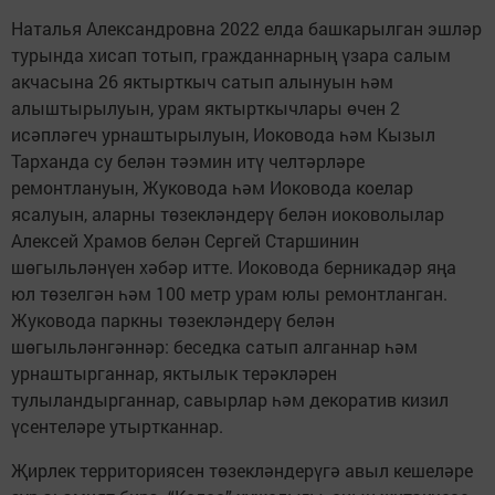
Наталья Александровна 2022 елда башкарылган эшләр
турында хисап тотып, гражданнарның үзара салым
акчасына 26 яктырткыч сатып алынуын һәм
алыштырылуын, урам яктырткычлары өчен 2
исәпләгеч урнаштырылуын, Иоковода һәм Кызыл
Тарханда су белән тәэмин итү челтәрләре
ремонтлануын, Жуковода һәм Иоковода коелар
ясалуын, аларны төзекләндерү белән иоковолылар
Алексей Храмов белән Сергей Старшинин
шөгыльләнүен хәбәр итте. Иоковода берникадәр яңа
юл төзелгән һәм 100 метр урам юлы ремонтланган.
Жуковода паркны төзекләндерү белән
шөгыльләнгәннәр: беседка сатып алганнар һәм
урнаштырганнар, яктылык терәкләрен
тулыландырганнар, савырлар һәм декоратив кизил
үсентеләре ­утыртканнар.
Җирлек территориясен төзекләндерүгә авыл кешеләре