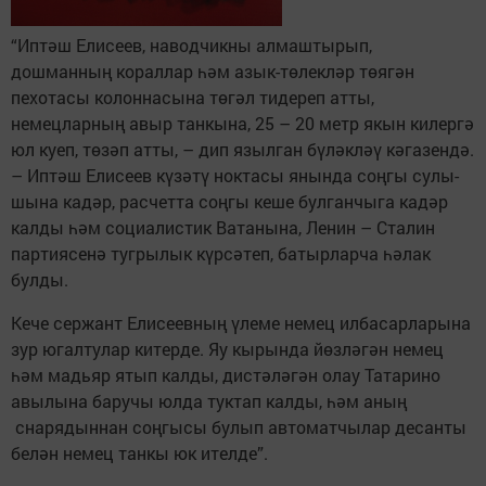
“Иптәш Елисеев, наводчикны алмаштырып,
дошманның кораллар һәм азык-төлекләр төягән
пехотасы колоннасына төгәл тидереп атты,
немецларның авыр танкына, 25 – 20 метр якын килергә
юл куеп, төзәп атты, – дип язылган бүләкләү кәгазендә.
– Иптәш Елисеев күзәтү ноктасы янында соңгы сулы­
шына кадәр, расчетта соңгы кеше булганчыга кадәр
калды һәм социалистик Ватанына, Ленин – Сталин
партиясенә тугрылык күрсәтеп, батырларча һәлак
булды.
Кече сержант Елисеев­ның үлеме немец илбасарларына
зур югалтулар китерде. Яу кырында йөзләгән немец
һәм мадьяр ятып калды, дистәләгән олау Татарино
авылына баручы юлда туктап калды, һәм аның
снарядыннан соңгысы булып автоматчылар десанты
белән немец танкы юк ителде”.