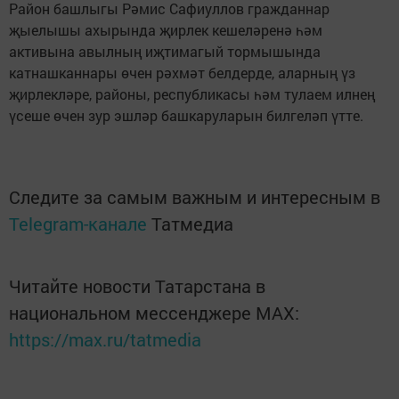
Район башлыгы Рәмис Сафиуллов ­гражданнар
җыелышы ахырында җир­лек кешеләренә һәм
активына авылның иҗти­магый тормышында
катнашканнары өчен рәхмәт белдерде, аларның үз
җирлекләре, районы, респуб­ликасы һәм тулаем илнең
үсеше өчен зур эшләр башкаруларын билгеләп үтте.
Следите за самым важным и интересным в
Telegram-канале
Татмедиа
Читайте новости Татарстана в
национальном мессенджере MАХ:
https://max.ru/tatmedia