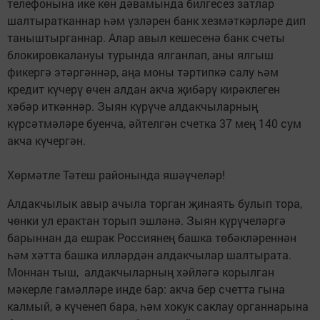
телефонына ике көн дәвамында билгесез затлар
шалтыратканнар һәм үзләрен банк хезмәткәрләре дип
таныштырганнар. Алар авыл кешесенә банк счеты
блокировкалануы турында ялганлап, аны ялгыш
фикергә этәргәннәр, аңа моны тәртипкә салу һәм
кредит күчерү өчен алдан акча җибәрү кирәклеген
хәбәр иткәннәр. Зыян күрүче алдакчыларның
күрсәтмәләре буенча, әйтелгән счетка 37 мең 140 сум
акча күчергән.
Хөрмәтле Тәтеш районында яшәүчеләр!
Алдакчылык авыр ачыла торган җинаять булып тора,
чөнки ул ерактан торып эшләнә. Зыян күрүчеләргә
барыннан да ешрак Россиянең башка төбәкләреннән
һәм хәтта башка илләрдән алдакчылар шалтырата.
Моннан тыш, алдакчыларның хәйләгә корылган
мәкерле гамәлләре инде бар: акча бер счетта гына
калмый, ә күченеп бара, һәм хокук сак­лау органнарына