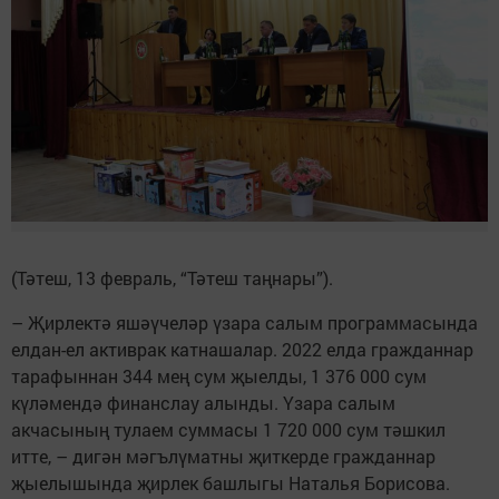
(Тәтеш, 13 февраль, “Тәтеш таңнары”).
– Җирлектә яшәүчеләр үзара салым программасында
елдан-ел активрак катнашалар. 2022 елда гражданнар
тарафыннан 344 мең сум җыелды, 1 376 000 сум
күләмендә финанслау алынды. Үзара салым
акчасының тулаем суммасы 1 720 000 сум тәшкил
итте, – дигән мәгълүматны җиткерде гражданнар
җыелышында җирлек башлыгы Наталья Борисова.