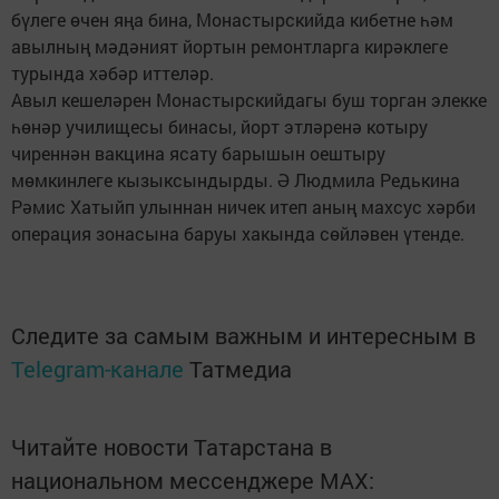
бүлеге өчен яңа бина, Монастырскийда кибетне һәм
авылның мәдәният йортын ремонтларга кирәкле­ге
турында хәбәр иттеләр.
Авыл кешеләрен Монас­тырскийдагы буш торган элекке
һөнәр училищесы бинасы, йорт этләренә котыру
чиреннән вакцина ясату барышын оештыру
мөмкинлеге кызыксындырды. Ә Людмила Редькина
Рәмис Хатыйп улыннан ничек итеп аның махсус хәрби
операция зонасына баруы хакында сөйләвен үтенде.
Следите за самым важным и интересным в
Telegram-канале
Татмедиа
Читайте новости Татарстана в
национальном мессенджере MАХ: