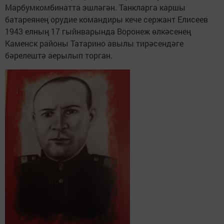
Марбумкомбинатта эшләгән. Танк­ларга каршы
батареянең орудие командиры кече сержант Елисеев
1943 ел­ның 17 гыйнварында Воронеж өлкәсенең
Каменск районы Татарино авылы тирәсендәге
бәрелештә аерылып ­торган.