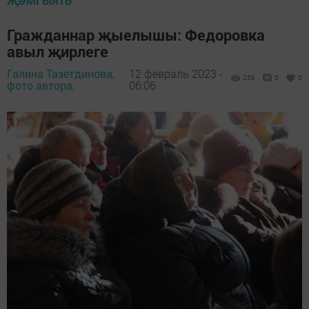
ҖӘМГЫЯТЬ
Гражданнар җыелышы: Федоровка
авыл җирлеге
Галина Тазетдинова,
12 февраль 2023 -
259
0
0
фото автора,
06:06