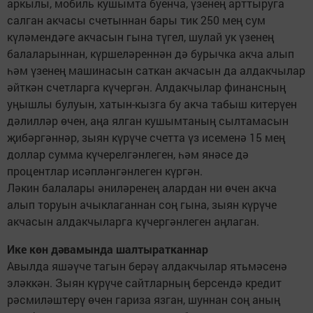
аркылы, мобиль кушымта буенча, үзенең арттыруга
салган акчасы счетыннан бары тик 250 мең сум
күләмендәге акчасын гына түгел, шулай ук үзенең
балаларыннан, күршеләреннән дә бурычка акча алып
һәм үзенең машинасын саткан акчасын да алдакчылар
әйткән счетларга күчергән. Алдакчылар финансның
уңышлы булуын, хатын-кызга бу акча табыш китерүен
дәлилләр өчен, аңа ялган кушымтаның сылтамасын
җибәргәннәр, зыян күрүче счетта үз исеменә 15 мең
доллар сумма күчерелгәнлеген, һәм янәсе дә
процентлар исәпләнгәнлеген күргән.
Ләкин балалары әниләренең алардан ни өчен акча
алып торуын ачыклаганнан соң гына, зыян күрүче
акчасын алдакчыларга күчергәнлеген аңлаган.
Ике көн дәвамында шалтыратканнар
Авылда яшәүче тагын берәү алдакчылар ятьмәсенә
эләккән. Зыян күрүче сайт­лар­ның бер­сендә кредит
рәсмиләштерү өчен гариза язган, шуннан соң аның