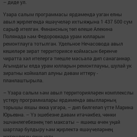
– диде ул.
Үзара салым программасы ярдәмендә узган елны
авыл җирлегендә яшәүчеләр ихтыяҗына 1 437 500 сум
сарыф ителгән. Финансның төп өлеше Алекина
Полянада һәм Федоровкада урам юлларын
ремонтлауга тотылган. Удельное Нечасовода авыл
кешеләре зират территориясе коймасын беренче
чиратта хәл ителергә тиешле мәсьәлә дип санаганнар.
Агымдагы елда урам юлларын ремонтлауны, шулай ук
зиратны коймалап алуны дәвам иттерү ­
планлаштырыла.
– Үзара салым һәм авыл территорияләрен комплекс­лы
үстерү программалары ярдәмендә авылларның
торышы яхшы якка үзгәрә, – дип билгеләп үтте Марина
Юрьевна. – Үз эшебезне дәвам итәчәкбез, чөнки
эшчәнлегебезнең төп максаты – яшәеш өчен уңай
шартлар булдыру һәм җирлектә яшәүчеләрнең
җитешлеген яхшырту.