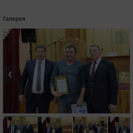
Галерея
❮
❯