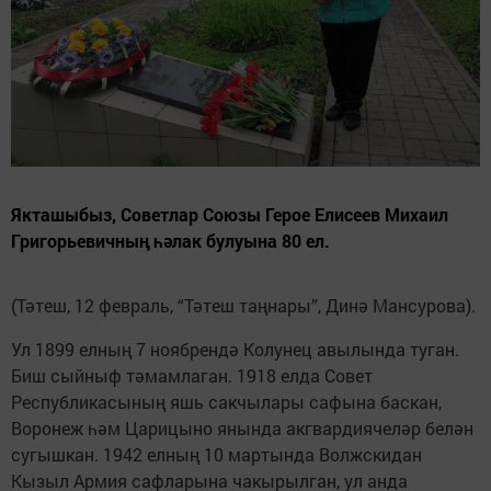
Якташыбыз, Советлар Союзы ­Герое Елисеев Михаил
Григорьевичның һәлак булуына 80 ел.
(Тәтеш, 12 февраль, “Тәтеш таңнары”, Динә Мансурова).
Ул 1899 елның 7 нояб­рендә Колунец авылында туган.
Биш сыйныф тәмамлаган. 1918 елда Совет
Республикасының яшь сакчылары сафына баскан,
Воронеж һәм Царицыно янында акгвардиячеләр белән
сугышкан. 1942 елның 10 мартында Волжскидан
Кызыл Армия сафларына чакырылган, ул анда