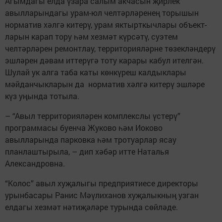
Агымдагы елда үзара салым акчасын җирлек
авылларындагы урам-юл челтәрләренең торышын
норматив хәлгә китерү, урам яктырткычлары объект­
ларын карап тору һәм хезмәт күрсәтү, суэтем
челтәрләрен ремонтлау, территорияләрне төзекләндерү
эшләрен дәвам иттерүгә тоту карары кабул ителгән.
Шулай ук алга таба каты көнкүреш калдыклары
мәйданчыкларын да норматив хәлгә китерү эшләре
күз уңында тотыла.
– “Авыл территория­ләрен комплекслы үстерү”
программасы буенча Жуково һәм Иоково
авылларында парковка һәм тротуарлар ясау
планлаштырыла, – дип хәбәр итте Наталья
Александровна.
“Колос” авыл хуҗалыгы предприятиесе директоры
урынбасары Ранис Мәүлиханов хуҗалыкның узган
елдагы хезмәт нәти­җә­ләре турында сөй­ләде.