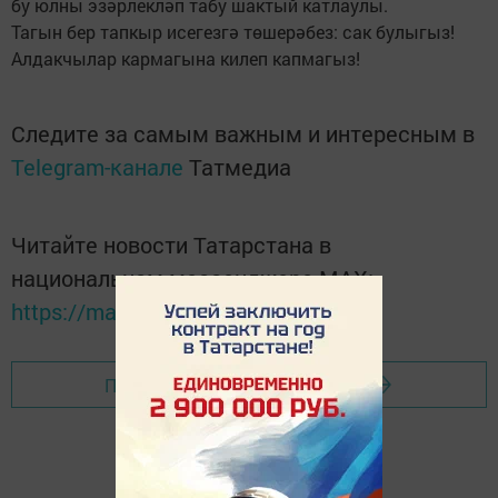
бу юлны эзәрлекләп табу шактый ­катлаулы.
Тагын бер тапкыр исе­гезгә төшерәбез: сак булыгыз!
Алдакчылар кармагына килеп капмагыз!
Следите за самым важным и интересным в
Telegram-канале
Татмедиа
Читайте новости Татарстана в
национальном мессенджере MАХ:
https://max.ru/tatmedia
Перейти на страницу новости