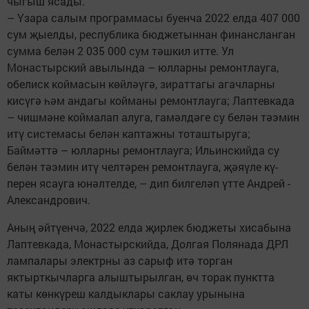
чыгыш ­ясады.
– Үзара салым программасы буенча 2022 елда ­407 000
сум җыелды, республика бюджетыннан фи­нанс­ланган
сумма белән 2 035 000 сум тәшкил итте. Ул
Монастырский авылында – юлларны ремонтлауга,
обелиск коймасын көйләүгә, зираттагы агачларны
кисүгә һәм андагы койманы ремонтлауга; Лаптевкада
– чишмәне коймалап алуга, гамәлдәге су белән тәэмин
итү сис­темасы белән каптажны тоташтыруга;
Баймәттә – юлларны ремонтлауга; Ильинскийда су
белән тәэмин итү челтәрен ремонтлауга, җәяүле кү­
перен ясауга юнәлтелде, – дип билгеләп үтте Андрей ­
Александрович.
Аның әйтүенчә, 2022 елда җирлек бюджеты хисабына
Лаптевкада, Монас­тырскийда, Долгая Полянада ДРЛ
лампалары электр­ны аз сарыф итә торган
яктырткычларга алыштырылган, өч торак пункт­та
каты көнкүреш калдыклары сак­лау урынына