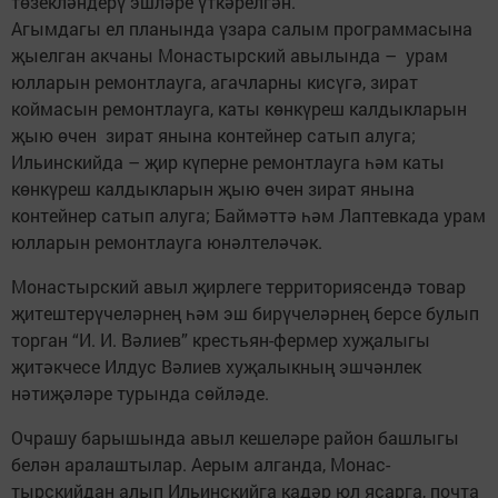
төзекләндерү эшләре үткәрелгән.
Агымдагы ел планында үзара салым программасына
җыелган акчаны Монастырский авылында – урам
юлларын ремонтлау­га, агачларны кисүгә, зират
коймасын ремонтлауга, каты көнкүреш калдык­ларын
җыю өчен зират янына контейнер сатып алуга;
Ильинскийда – җир күперне ремонтлауга һәм каты
көнкүреш калдыкларын җыю өчен зират янына
контейнер сатып алуга; Баймәттә һәм Лаптевкада урам
юлларын ремонтлауга юнәлтеләчәк.
Монастырский авыл җирлеге тер­рито­­рия­сендә товар
җитеште­рүчеләрнең һәм эш бирүчеләрнең ­берсе булып
торган “И. И. Вәлиев” крестьян-фермер хуҗалыгы
җитәкчесе Илдус Вә­лиев хуҗалык­ның эшчәнлек
нәтиҗәлә­ре турында сөйләде.
Очрашу барышында авыл кешеләре район башлыгы
белән аралаштылар. Аерым алганда, Монас­
тырскийдан алып Ильинскийга кадәр юл ясарга, поч­та