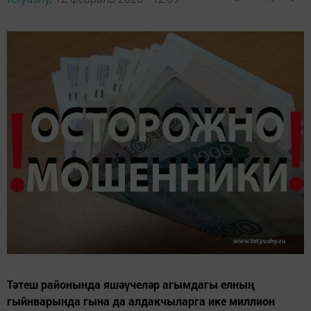
Тәтеш районында яшәүчеләр агымдагы елның
гыйнварында гына да алдакчыларга ике миллион