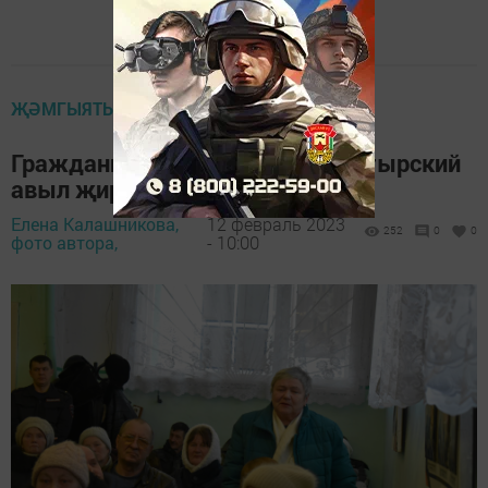
ҖӘМГЫЯТЬ
Гражданнар җыелышы: Монастырский
авыл җирлеге
Елена Калашникова,
12 февраль 2023
252
0
0
фото автора,
- 10:00