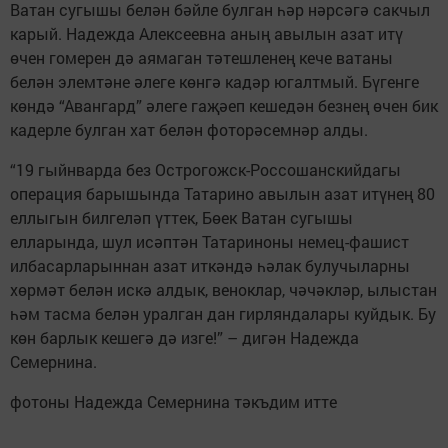
Ватан сугышы белән бәйле булган һәр нәрсәгә сакчыл
карый. Надежда Алексеевна аның авы­лын азат итү
өчен гомерен дә аямаган тәтешленең кече ватаны
белән элемтәне әлеге көнгә кадәр югалт­мый. Бүгенге
көндә “Авангард” әлеге гаҗәеп кешедән безнең өчен бик
кадерле булган хат белән фоторәсемнәр алды.
“19 гыйнварда без Острогожск-Россошанскийдагы
операция барышында Татарино авылын азат итүнең 80
еллыгын билгеләп үттек, Бөек Ватан сугышы
елларында, шул исәптән Татариноны немец-фашист
илбасарларыннан азат иткәндә һәлак булучыларны
хөрмәт белән искә алдык, венок­лар, чәчәкләр, ылыстан
һәм тасма белән уралган дан гирляндалары куйдык. Бу
көн барлык кешегә дә изге!” – дигән Надежда
Семернина.
фотоны Надежда Семернина тәкъдим итте