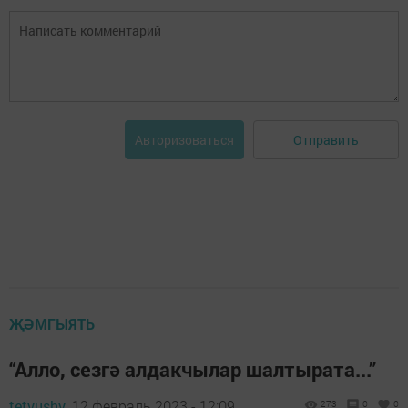
Отправить
Авторизоваться
ҖӘМГЫЯТЬ
“Алло, сезгә алдакчылар шалтырата...”
tetyushy,
12 февраль 2023 - 12:09
273
0
0