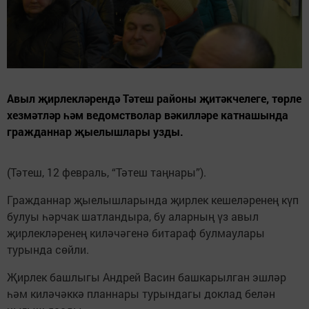
Авыл җирлекләрендә Тәтеш районы җитәкчелеге, төрле
хезмәтләр һәм ведомстволар вәкилләре катнашында
гражданнар җыелышлары узды.
(Тәтеш, 12 февраль, “Тәтеш таңнары”).
Гражданнар җыелыш­ларында җирлек кешелә­ренең күп
булуы һәрчак шатландыра, бу аларның үз авыл
җирлекләренең киләчәгенә битараф бул­мау­лары
турында сөйли.
Җирлек башлыгы Андрей Васин башкарылган эшләр
һәм киләчәккә планнары турындагы доклад белән