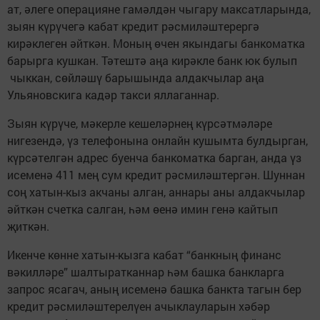
ат, әлеге операцияне гамәлдән чыгару максатларында,
зыян күрүчегә кабат кредит рәсмиләштерергә
кирәклеген әйткән. Моның өчен якындагы банкоматка
барырга кушкан. Тәтештә аңа кирәкле банк юк булып
чыккан, сөйләшү барышында алдакчылар аңа
Ульяновскига кадәр такси ­яллаганнар.
Зыян күрүче, мәкерле кеше­ләр­нең күрсәтмәләре
нигезендә, үз телефонына онлайн кушымта булдырган,
күрсәтелгән адрес буенча банкоматка барган, анда үз
исеменә 411 мең сум кредит рәсмиләштергән. Шуннан
соң хатын-кыз акчаны алган, аннары аны алдакчылар
әйткән счетка салган, һәм өенә имин генә кайтып
җиткән.
Икенче көнне хатын-кызга кабат “банкның финанс
вәкилләре” шалтыратканнар һәм башка банкларга
запрос ясагач, аның исеменә башка банкта тагын бер
кредит рәсмиләштерелүен ачык­лауларын хәбәр