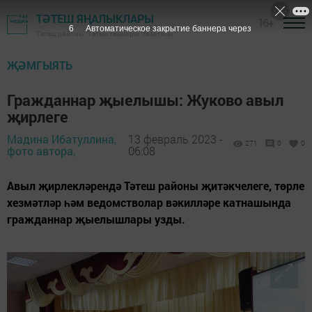
ТӘТЕШ ЯҢАЛЫКЛАРЫ
16+
4
Автоматическое закрытие баннера через
Тәтеш районы "Тәтеш таңнары" газетасы
ҖӘМГЫЯТЬ
Гражданнар җыелышы: Жуково авыл
җирлеге
Мадина Ибатуллина,
13 февраль 2023 -
271
0
0
фото автора,
06:08
Авыл җирлекләрендә Тәтеш районы җитәкчелеге, төрле
хезмәтләр һәм ведомстволар вәкилләре катнашында
гражданнар җыелышлары узды.