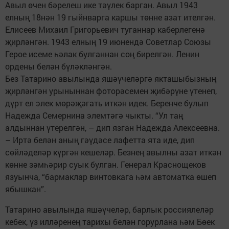
Авыл өчен бәрелеш ике тәүлек барган. Авыл 1943
елның 18нән 19 гыйнварга кар­шы төнне азат ителгән.
Елисеев Михаил Григорьевич туганнар кабер­легенә
җирләнгән. 1943 елның 19 июнендә Советлар Союзы
Герое исеме һәлак булганнан соң бирелгән. Ленин
ордены белән бүләкләнгән.
Без Татарино авылында яшәү­­челәргә якташы­бызның
җирләнгән урыныннан фоторәсемен җи­бәрүне үтенеп,
дүрт ел элек мөрәҗәгать иткән идек. Беренче булып
Надежда Семернина элемтәгә чыкты. “Ул таң
алдыннан үте­релгән, – дип язган Надежда Алексеевна.
– Иртә белән аның гәүдәсе лафетта ята иде, дип
сөйләделәр күргән кешеләр. Безнең авылны азат иткән
көнне зәмһәрир суык булган. Генерал Краснощеков
язуынча, “бармаклар винтовкага һәм автоматка өшеп
ябышкан”.
Татарино ­авылында яшәү­­­челәр, барлык ­рос­­си­­я­леләр
кебек, үз ил­ләренең тарихы белән горурлана һәм Бөек