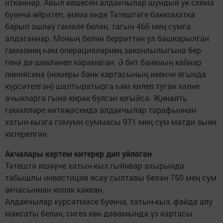
иткәннәр. Авыл кешесен алдакчылар шундый ук схема
буенча өйрәтеп, әмма инде Тәтештәге банкоматка
барып эшләү гамәле белән, тагын 465 мең сумга
алдаганнар. Моның белән беррәттән ул башкарылган
гамәлнең һәм операцияләрнең законлылыгына бер
генә дә шикләнеп карамаган. Ә бит банкның кайнар
линиясенә (номеры банк картасының икенче ягында
күрсәтелгән) шалтыратырга һәм килеп туган хәлне
ачыкларга гына кирәк булган югыйсә. Җинаять
гамәлләре нәтиҗәсендә алдакчылар тарафыннан
хатын-кызга гомуми суммасы 971 мең сум матди зыян
китерелгән.
Акчалары кертем китерер дип уйлаган
Тәтештә яшәүче хатын-кыз гыйнвар ахырында
табышлы инвестиция ясау сылтавы белән 750 мең сум
акчасыннан колак каккан.
Алдакчылар күрсәт­мәсе буенча, хатын-кыз, файда алу
максаты белән, сигез көн дәвамында үз картасы