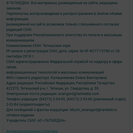
© ТАТМЕДИА. Все материалы, размещенные на сайте, защищены
законом.
Перепечатка, воспроизведение и распространение в любом объеме
информации,
размещенной на сайте, возможна только с письменного согласия
редакций СМИ.
При поддержке Республиканского агентства по печати и массовым
коммуникациям.
Наименование СМИ: Тетюшские зори
№ записи о регистрации СМИ, дата: серия Эл № ФС77-73780 от 28
сентября 2018 г.
СМИ зарегистрированно Федеральной службой по надзору в сфере
связи,
информационных технологий и массовых коммуникаций
ФИО главного редактора: Калашникова Елена Викторовна
Адрес редакции: Российская Федерация, Республика Татарстан,
422370, Тетюшский р-н, г. Тетюши, ул. Свердлова, д. 59
Электронная почта редакции: avangard@tatmedia.com
Телефон редакции: (84373) 2-54-95, (84373) 2-53-80 (рекламный отдел),
2-53-84 (корреспонденты)
Для сообщений о фактах коррупции: tetuch_awangard@rambler.ru
сетевое издание
Учредитель СМИ: АО «ТАТМЕДИА»
Антикоррупционная политика