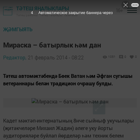
ТӘТЕШ ЯҢАЛЫКЛАРЫ
16+
3
Автоматическое закрытие баннера через
Тәтеш районы "Тәтеш таңнары" газетасы
ҖӘМГЫЯТЬ
Мираска – батырлык һәм дан
Редактор,
21 февраль 2014 - 08:22
1051
0
0
Тәтеш автомәктәбендә Бөек Ватан һәм Әфган сугышы
ветераннары белән традицион очрашу булды.
Кадет мәктәп-интернатының 8нче сыйныф укучылары
(җитәкчеләре Михаил Жадин) әлеге уку йорты
аудиторияләре буйлап йөрделәр һәм техник белем