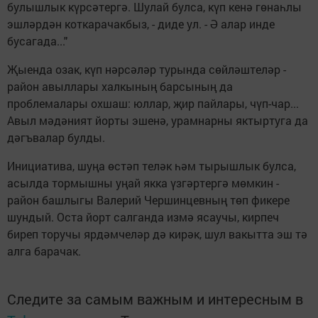
булышлык күрсәтергә. Шулай булса, күп кенә гөнаһлы
эшләрдән коткарачакбыз, - диде ул. - Ә алар инде
бусагада..."
Җыенда озак, күп нәрсә­ләр турында сөйләштеләр -
район авыллары халкының барсының да
проблемалары охшаш: юллар, җир пайлары, чүп-чар...
Авыл мәдәният йорты эше­нә, урамнарны яктыртуга да
дәгъвалар булды.
Инициатива, шуңа өстәп теләк һәм тырышлык бул­са,
асылда тормышны уңай якка үзгәртергә мөмкин -
район башлыгы Валерий Чершинцевның төп фикере
шундый. Оста йорт салганда измә ясаучы, кирпеч
биреп торучы ярдәмчеләр дә кирәк, шул вакытта эш тә
алга барачак.
Следите за самым важным и интересным в