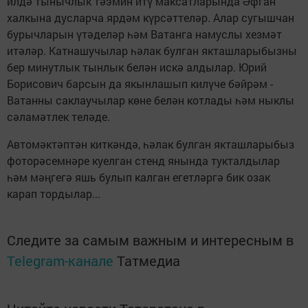
илдә тынычлык тәэмин итү максатларында Әфган
халкына дусларча ярдәм күрсәттеләр. Алар сугышчан
бурычларын үтәделәр һәм Ватанга намуслы хезмәт
итәләр. Катнашучылар һәлак булган якташларыбызны
бер минутлык тынлык белән искә алдылар. Юрий
Борисович барсын да якынлашып килүче бәйрәм -
Ватанны саклау­чылар көне белән котлады һәм ныклы
сәламәтлек теләде.
Автомәктәптән киткәндә, һәлак булган якташларыбыз
фоторәсемнәре куелган стенд янында тукталдылар
һәм мәңгегә яшь булып калган егетләргә бик озак
карап тордылар...
Следите за самым важным и интересным в
Telegram-канале
Татмедиа