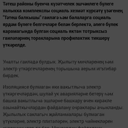
Тәтеш районы буенча күзәтчелек эшчәнлеге бүлеге
халыкка комплекслы социаль хезмәт күрсәтү үзәгенең
"Тәтеш балкышы" гаиләгә һәм балаларга социаль
ярдәм бүлеге белгечләре белән берлектә, әлеге бүлек
карамагында булган социаль яктан тотрыксыз
гаиләләрнең торакларына профилактик тикшерү
үткәрелде.
Уналты гаиләдә булдык. Җылыту мичләренең һәм
электр үткәргечләренең торышына аерым игътибар
бирдек.
Изоляциясе булмаган яки вакытлыча электр
үткәргечләрдән, шулай ук аварияләрне бетерү һәм
башка вакытлыча эшләрне башкару өчен кирәкле
озынайткычлардан файдалану очраклары ачыкланды.
Җылылык саклагыч җайланмалары булмаган
үтүкләрне, электр плитәләрен, электр чәйнекләрен
кулланучылар да бар. Мичләрдән файдалану