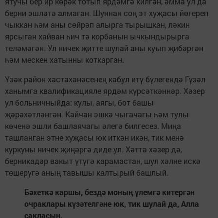
ятучы бер ир көрәк тотып ярдәмгә килгән, әмма ул да
берни эшләтә алмаган. Шуннан соң эт хуҗасы йөгереп
чыккан һәм аны сөйрәп алырга тырышкан, ләкин
ярсыган хайван һич тә корбанын ычкындырырга
теләмәгән. Ул ничек җитте шулай аны куып җибәргән
һәм мескен хатынны коткарган.
Үзәк район хастаханәсенең кабул итү бүлегендә Гүзәл
ханымга квалификацияле ярдәм күрсәткәннәр. Хәзер
ул больничныйда: кулы, аягы, бот башы
җәрәхәтләнгән. Кайчан эшкә чыгачагы һәм тулы
көченә эшли башлаячагы әлегә билгесез. Миңа
ташланган этне хуҗасы юк иткән икән, тик менә
куркуны ничек җиңәргә диде ул. Хәтта хәзер дә,
берникадәр вакыт үтүгә карамастан, шул хәлне искә
төшерүгә аның тавышы калтырый башлый.
Бәхеткә каршы, бездә моның үлемгә китергән
очраклары күзәтелгәне юк, тик шулай да, Алла
сакласын.