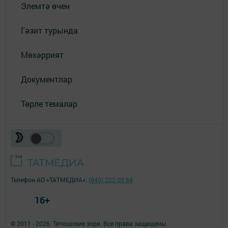
Элемтә өчен
Гәзит турында
Мөхәррият
Документлар
Төрле темалар
Телефон АО «ТАТМЕДИА»:
(843) 222 09 84
16+
© 2011 - 2026. Тетюшские зори. Все права защищены.