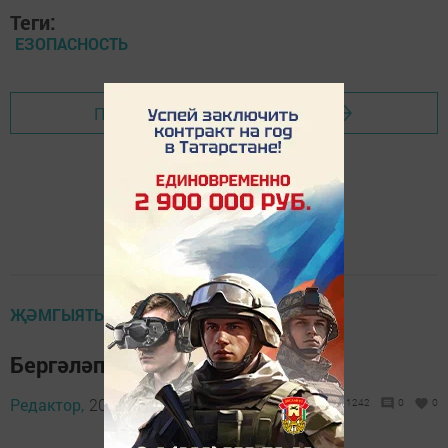
Теги:
ЕЗОПАСНОСТЬ
Перейти на страницу новости
ҖӘМГЫЯТЬ
Бергәләп эшләсәң, эш алга бара
Редактор,
20 февраль 2014 - 11:34
1242
0
0