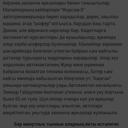
бирүнең заманча җиһазлары белән таныштылар.
Малайларның кайберләре "Форсаж-5"
автотренажерында йөреп карадылар, дөрес, акыллы
машина, әгәр "шофер" ялгышса, барудан баш тарта.
Димәк, әле өйрәнәсе нәрсәләр бар. Кадетларга
автомәктәп курсантлары да кушылдылар, армиядә
алар хәрби шоферлар булачак­лар. Малайлар экраннан
шәһәребездә билгеләп үтелгән бәйрәм һәм кайгылы
даталар турындагы кадрларны карадылар. Алар күз
алдыннан автомәктәпнең Җиңү көне уңаеннан
бәйрәмчә бизәлгән техника колоннасы, Хәтер һәм
кайгы көнендә кабызылган Мәңгелек ут, "Аҗаган"
уенында катнашучылар узды.Автомәктәп начальнигы
Зиннур Габдуллин билгеләп үткәнчә, әлеге уку йортына
быел 55 ел тула. Шул еллар эчендә күп үзгәрешләр
булган: яңа уку класслары ачылган, автопарк
киңәйтелгән, укытуда заманча җиһазлар кулланыла.
Бер минутлык тынлык аларның якты истәлеген