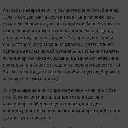
Ачулары кабарган почта хезмәткәрләре болай диләр:
"Әлеге хәл үзагымга куелган, кая гына мөрәҗәгать
итмәдек - бернинди үзгәреш юк, безне барыбызны да
этләр берничә тапкыр тешләгәннәре булды, җөй дә
салдылар, күгәреп тә йөрдек..." Аларның һәркайсы
явыз этләр яшәгән берничә адресны әйтте. "Ничек
булдыра алабыз шулай котылабыз, кайвакыт газета-
журналлар салынган сумканы да эшкә җигәбез, - дип,
араларыннан берсе эт тешләгән эзләрне күрсәтте. - Ә
бит без пенсия дә таратабыз, кайчак сумкаң бер якка,
үзең икенче якка очасың".
Эт хуҗаларының бик сирәкләре генә моңа игътибар
итә: бер-ике көн ишегалдында тоталар да, янә
чыгаралар, кайберләре ул теш­ләми, юаш дип
ышандыралар, икенчеләре эндәшмиләр, ә кайберләре
сүгәргә үк тотыналар.