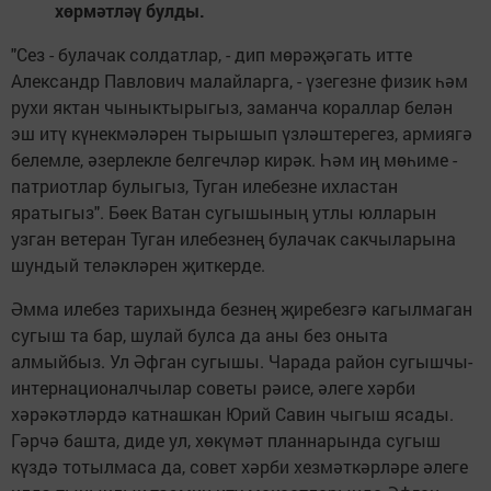
хөрмәтләү булды.
"Сез - булачак солдатлар, - дип мөрәҗәгать итте
Александр Павлович малайларга, - үзегезне физик һәм
рухи яктан чыныктырыгыз, заманча кораллар белән
эш итү күнекмәләрен тырышып үзләштерегез, армия­гә
белемле, әзерлекле белгечләр кирәк. Һәм иң мөһиме -
патриотлар булыгыз, Туган илебезне ихластан
яратыгыз". Бөек Ватан сугышының утлы юлларын
узган ветеран Туган илебезнең булачак сакчыларына
шундый теләкләрен җиткерде.
Әмма илебез тарихында безнең җиребезгә кагылмаган
сугыш та бар, шулай булса да аны без оныта
алмыйбыз. Ул Әфган сугышы. Чарада район сугышчы-
интернационалчылар советы рәисе, әлеге хәрби
хәрәкәтләрдә катнашкан Юрий Савин чыгыш ясады.
Гәрчә башта, диде ул, хөкүмәт планнарында сугыш
күздә тотылмаса да, совет хәрби хезмәткәрләре әлеге