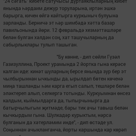
"24 сәгать" кибете сатучысы дүрт­аяклыларның кибет
янында һәрдаим дежур торуларына, иртән эшкә
барырга, кичен өйгә кайтыр­га куркыныч булуына
зарланды. Берничә эт һәр шимбәдә хәтта базар
павильонында йөри. 12 февральдә хезмәттәшләре
белән булган хәлдән соң, хат ташучыларның да
сабырлыклары тулып ташыган.
"Бу көнне, - дип сөйли Гүзәл
Газизуллина, Проект урамында 2 йортка гына керәсе
калган иде: кинәт шуларның берсе янында зур бер эт
чылбырыннан ычкынды да, ырылдап бөтен көченә
миңа ташланды һәм карга егып салып, тешләре белән
эләктереп алып, селкергә тотынды. Куркуымнан өнсез
калдым, кыймылдарга да, тыпырчынырга да
батырчылыгым җитмәде, бары тик ачы тавыш белән
кычкыр­дым гына. Шулкадәр курыктым, нәрсә
булганын да хәтерләмим инде", - дип өстәде ул.
Соңыннан ачыкланганча, йорты каршында кар көрәп