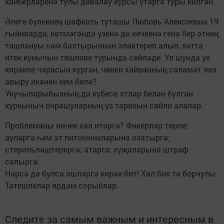
кайберләренә тулы дәвалау курсы үтәргә туры килгән.
Әлеге бүлекнең шәфкать туташы Любовь Алексеевна 19
гыйнварда, көтмәгәндә үзенә дә кечкенә генә бер этнең
ташлануы һәм балтырыннан эләктереп алып, хәтта
итек кунычын тешләве турында сөйләде. Ул шунда ук
кирәкле чарасын күргән, чөнки хайванның сәламәт яки
авыру икәнен кем белә?
Укучыларыбызның да күбесе этләр белән булган
куркыныч очрашуларның үз тарихын сөйли алалар.
Проблеманы ничек хәл итәргә? Фикерләр төрле:
ауларга һәм эт питомникларына озатырга;
стерильләштерергә; атарга; хуҗаларына штраф
салырга.
Нәрсә дә булса эшләргә кирәк бит! Хәл бик тә борчулы.
Тәтешлеләр ярдәм сорыйлар.
Следите за самым важным и интересным в