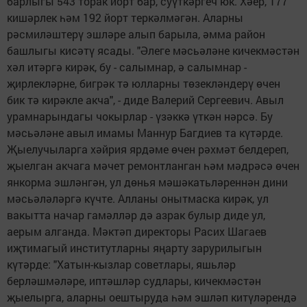
барлыгы 543 торак йорт бар, суүткәргеч юк. Хәер, 177
кишәрлек һәм 192 йорт теркәлмәгән. Аларны
рәсмиләштерү эшләре алып барыла, әмма район
башлыгы кисәтү ясады. "Әлеге мәсьәләне кичекмәстән
хәл итәргә кирәк, бу - салымнар, ә салымнар -
җирлекләрне, бигрәк тә юлларны төзекләндерү өчен
бик тә кирәкле акча", - диде Валерий Сергеевич. Авыл
урамнарындагы чокырлар - үзәккә үткән нәрсә. Бу
мәсьәләне авыл имамы Маннур Багдиев та күтәрде.
Җыелучыларга хәйрия ярдәме өчен рәхмәт белдереп,
җыелган акчага мәчет ремонтланган һәм мәдрәсә өчен
янкорма эшләнгән, ул дөнья мәшәкатьләреннән дини
мәсьәләләргә күчте. Алланы онытмаска кирәк, ул
вакытта начар гамәлләр дә азрак булыр диде ул,
аерым алганда. Мәктәп директоры Расих Шагаев
иҗтимагый институтларны яңарту зарурилыгын
күтәрде: "Хатын-кызлар советлары, яшьләр
берләшмәләре, иптәшләр судлары, кичекмәстән
җыелырга, аларны оештыруда һәм эшләп китүләрендә