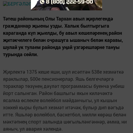
Тәтеш районының Олы Тархан авыл җирлегендә
гражданнар җыены узды. Халык былтыргыга
караганда күп җыелды, бу авыл кешеләренең район
җитәкчелеге белән очрашуга ышаныч белән каравы,
шулай ук тулаем районда уңай үзгәрешләрне тануы
турында сөйли.
Җирлектә 1375 кеше яши, шул исәптән 538е хезмәткә
яраклылар, 500е пенсионерлар. Яшь белгечләргә
тораклар төзүнең дәүләт программасы буенча унбиш
йорт салынган. Район башлыгы якын киләчәктә
ясалма өслекле волейбол мәйданчыгы, ул кышын
хоккей кыры булып хезмәт итәчәк, булыр дип вәгъдә
итте. Яшьләр волейбол, баскетбол, милли көрәш белән
мәктәпнең спорт залында шөгыльләнгәннәр, әмма, ни
аяныч, ул авария хәлендә.