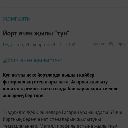
ҖӘМГЫЯТЬ
Йорт өчен җылы “тун”
Редактор,
20 февраль 2014 - 11:32
1131
0
0
Күп катлы иске йортларда кышын кайбер
фатирларның стеналары ката. Аларны җылыту -
капиталь ремонт вакытында башкарылырга тиешле
эшләрнең бер төре.
"Надежда" ҖЧҖ эшчеләре Гагарин урамындагы 57нче
йортның беренче кат стеналарын җылытуны
тәмамлаганнар. Металл профиль астына җылыткыч,