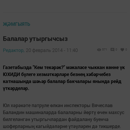
ҖӘМГЫЯТЬ
Балалар утыргычсыз
Редактор,
20 февраль 2014 - 11:40
571
0
0
Газетабызда "Кем текәрәк?" мәкаләсе чыккан көнне үк
ЮХИДИ бүлеге хезмәткәрләре безнең хәбәрчебез
катнашында шәһәр балалар бакчалары янында рейд
үткәрделәр.
Юл хәрәкәте патруле өлкән инспекторы Вячеслав
Баландин машиналарда балаларны йөртү өчен махсус
билгеләнгән утыргычлардан файдалану буенча
шоферларның кагыйдәләрне үтәүләрен дә тикшерде.