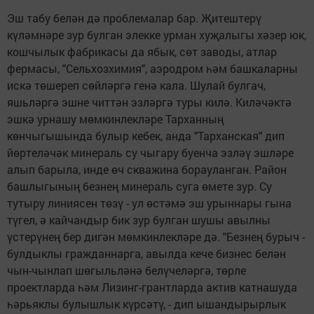
Эш табу белән дә проблемалар бар. Җитештерү
күләмнәре зур булган элекке урман хуҗалыгы хәзер юк,
кошчылык фабрикасы да ябык, сөт заводы, атлар
фермасы, "Сельхозхимия", аэродром һәм башкаларны
искә төшереп сөйләргә генә кала. Шулай булгач,
яшьләргә эшне читтән эзләргә туры килә. Киләчәктә
эшкә урнашу мөмкинлекләре Тарханның
көнчыгышында булыр кебек, анда "Тарханская" дип
йөртеләчәк минераль су чыгару буенча эзләү эшләре
алып барыла, инде өч скважина борауланган. Район
башлыгының безнең минераль суга өмете зур. Су
тутыру линиясен төзү - ул өстәмә эш урыннары гына
түгел, ә кайчандыр бик зур булган шушы авылны
үстерүнең бер дигән мөмкинлекләре дә. "Безнең бурыч -
булдыклы гражданнарга, авылда кече бизнес белән
чын-чынлап шөгыльләнә белүчеләргә, төрле
проектларда һәм Лизинг-грантларда актив катнашуда
һәрьяк­лы булышлык күрсәтү, - дип ышандырырлык