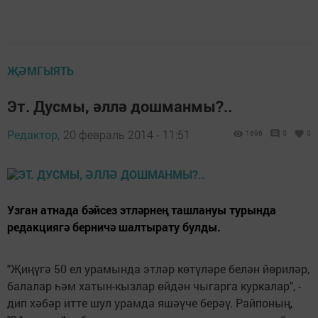
ҖӘМГЫЯТЬ
Эт. Дусмы, әллә дошманмы?..
Редактор,
20 февраль 2014 - 11:51
1696
0
0
Узган атнада бәйсез этләрнең ташлануы турында
редакциягә берничә шалтырату булды.
"Җиңүгә 50 ел урамында этләр көтүләре белән йөриләр,
балалар һәм хатын-кызлар өйдән чыгарга куркалар", -
дип хәбәр итте шул урамда яшәүче берәү. Райпоның,