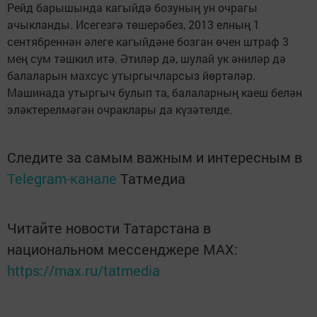
Рейд барышында кагыйдә бозуның ун очрагы
ачыкланды. Исегезгә төшерәбез, 2013 елның 1
сентябреннән әлеге кагыйдәне бозган өчен штраф 3
мең сум тәшкил итә. Әтиләр дә, шулай ук әниләр дә
балаларын махсус утыргычларсыз йөртәләр.
Машинада утыргыч булып та, балаларның каеш белән
эләктерелмәгән очраклары да күзәтелде.
Следите за самым важным и интересным в
Telegram-канале
Татмедиа
Читайте новости Татарстана в
национальном мессенджере MАХ:
https://max.ru/tatmedia