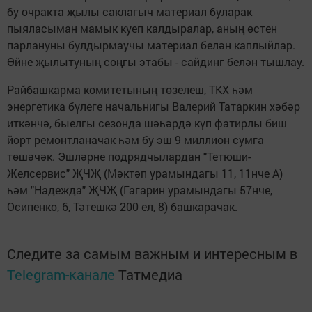
бу очракта җылы саклагыч материал буларак
пыяласыман мамык куеп калдыралар, аның өстен
парлануны булдырмаучы материал белән каплыйлар.
Өйне җылытуның соңгы этабы - сайдинг белән тышлау.
Райбашкарма комитетының төзелеш, ТКХ һәм
энергетика бүлеге начальнигы Валерий Татаркин хәбәр
иткәнчә, быелгы сезонда шәһәрдә күп фатирлы биш
йорт ремонтланачак һәм бу эш 9 миллион сумга
төшәчәк. Эшләрне подрядчылардан "Тетюши-
Желсервис" ҖЧҖ (Мәктәп урамындагы 11, 11нче А)
һәм "Надежда" ҖЧҖ (Гагарин урамындагы 57нче,
Осипенко, 6, Тәтешкә 200 ел, 8) башкарачак.
Следите за самым важным и интересным в
Telegram-канале
Татмедиа