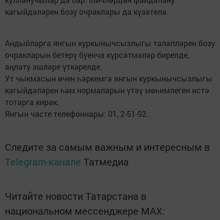
кагыйдәләрен бозу очраклары да күзәтелә.
Андыйларга янгын куркынычсызлыгы таләпләрен бозу
очракларын бетерү буенча күрсәтмәләр бирелде,
аңлату эшләре үткәрелде.
Ут чыкмасын өчен һәркемгә янгын куркынычсызлыгы
кагыйдәләрен һәм нормаларын үтәү мөһимлеген истә
тотарга кирәк.
Янгын часте телефоннары: 01, 2-51-92.
Следите за самым важным и интересным в
Telegram-канале
Татмедиа
Читайте новости Татарстана в
национальном мессенджере MАХ: