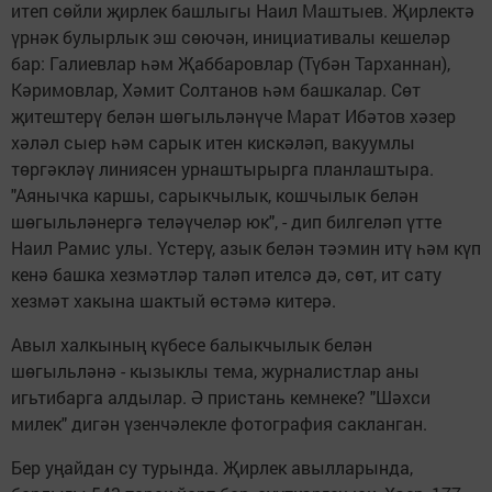
итеп сөйли җирлек башлыгы Наил Маштыев. Җирлектә
үрнәк булырлык эш сөючән, инициативалы кешеләр
бар: Галиевлар һәм Җаббаровлар (Түбән Тарханнан),
Кәримовлар, Хәмит Солтанов һәм башкалар. Сөт
җитештерү белән шөгыльләнүче Марат Ибәтов хәзер
хәләл сыер һәм сарык итен кискәләп, вакуумлы
төргәкләү линиясен урнаш­тырырга планлаштыра.
"Аянычка каршы, сарык­чылык, кошчылык белән
шөгыльләнергә теләүчеләр юк", - дип билгеләп үтте
Наил Рамис улы. Үстерү, азык белән тәэмин итү һәм күп
кенә башка хезмәтләр таләп ителсә дә, сөт, ит сату
хезмәт хакына шактый өстәмә китерә.
Авыл халкының күбесе балыкчылык белән
шөгыльләнә - кызыклы тема, журналистлар аны
игьтибарга алдылар. Ә пристань кемнеке? "Шәхси
милек" дигән үзенчәлекле фотография сакланган.
Бер уңайдан су турында. Җирлек авылларында,