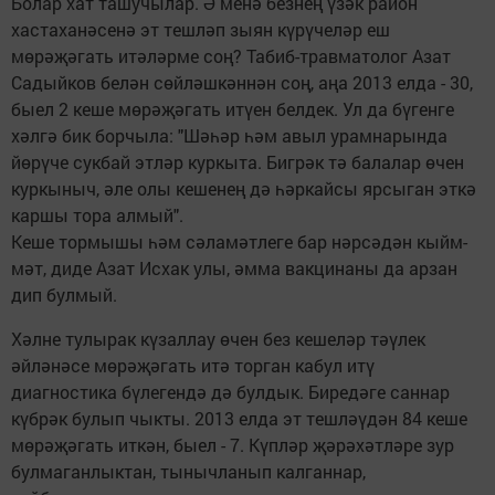
Болар хат ташучылар. Ә менә безнең үзәк район
хастаханәсенә эт тешләп зыян күрүчеләр еш
мөрәҗәгать итәләрме соң? Табиб-травматолог Азат
Садыйков белән сөйләшкәннән соң, аңа 2013 елда - 30,
быел 2 кеше мөрәҗәгать итүен белдек. Ул да бүгенге
хәлгә бик борчыла: "Шәһәр һәм авыл урамнарында
йөрүче сукбай этләр куркыта. Бигрәк тә балалар өчен
куркыныч, әле олы кешенең дә һәркайсы ярсыган эткә
каршы тора алмый".
Кеше тормышы һәм сәламәтлеге бар нәрсәдән кыйм­
мәт, диде Азат Исхак улы, әмма вакцинаны да арзан
дип булмый.
Хәлне тулырак күзаллау өчен без кешеләр тәүлек
әйләнәсе мөрәҗәгать итә торган кабул итү
диагностика бүлегендә дә булдык. Биредәге саннар
күбрәк булып чык­ты. 2013 елда эт тешләүдән 84 кеше
мөрәҗәгать иткән, быел - 7. Күпләр җәрәхәтләре зур
булмаганлыктан, тынычланып калганнар,