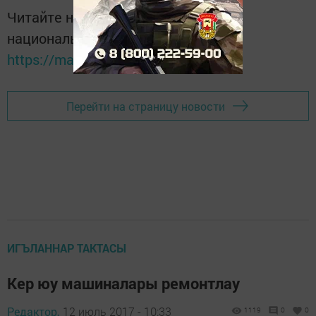
Читайте новости Татарстана в
национальном мессенджере MАХ:
https://max.ru/tatmedia
Перейти на страницу новости
ИГЪЛАННАР ТАКТАСЫ
Кер юу машиналары ремонтлау
Редактор,
12 июль 2017 - 10:33
1119
0
0