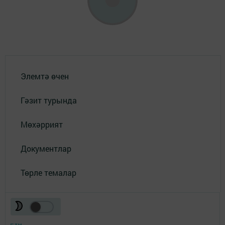
Элемтә өчен
Гәзит турында
Мөхәррият
Документлар
Төрле темалар