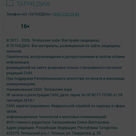
Телефон АО «ТАТМЕДИА»:
(843) 222 09 84
16+
© 2011 - 2026. Тетюшские зори. Все права защищены.
© ТАТМЕДИА. Все материалы, размещенные на сайте, защищены
законом.
Перепечатка, воспроизведение и распространение в любом объеме
информации,
размещенной на сайте, возможна только с письменного согласия
редакций СМИ.
При поддержке Республиканского агентства по печати и массовым
коммуникациям.
Наименование СМИ: Тетюшские зори
№ записи о регистрации СМИ, дата: серия Эл № ФС77-73780 от 28
сентября 2018 г.
СМИ зарегистрированно Федеральной службой по надзору в сфере
связи,
информационных технологий и массовых коммуникаций
ФИО главного редактора: Калашникова Елена Викторовна
Адрес редакции: Российская Федерация, Республика Татарстан,
422370, Тетюшский р-н, г. Тетюши, ул. Свердлова, д. 59