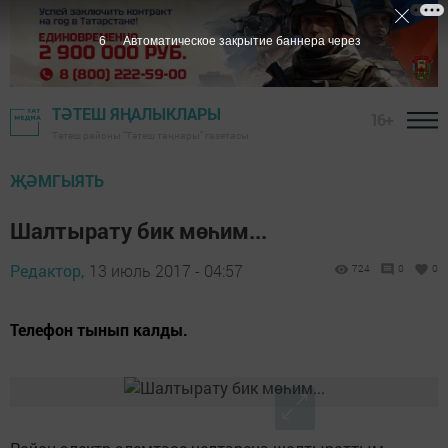
5
Автоматическое закрытие баннера через
ТӘТЕШ ЯҢАЛЫКЛАРЫ
16+
Тәтеш районы "Тәтеш таңнары" газетасы
ҖӘМГЫЯТЬ
Шалтырату бик мөһим...
Редактор,
13 июль 2017 - 04:57
724
0
0
Телефон тынып калды.