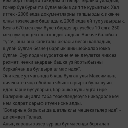
һәм йорт төзергә тәкъдим иттеләр. Төрлечә уйладык,
гомер буе бурычта булачакбыз дип тә курыктык. Хәл
иттек - 2006 елда документларны тапшырдык, икенче
елны төзелешне башладык, 2008 елда өй туе уздыр­дык.
Безгә 670 мең сум бүлеп бирделәр, үзебез 10 елга 250
мең сум процентсыз кредит алдык. Өченче балабыз
тугач, аны ана капиталы акчасы белән капладык,
шулай булгач безнең барлык шик-шөбһәләр юкка
булган. Зур ярдәм күрсәткәне өчен дәүләткә чиксез
рәхмәт, чөнки аңардан башка үз йортыбызны
беркайчан да булдыра алмас идек".
Әни кеше ул чагында 6 яшь булган улы Максимның
ничек итеп яңа обойлар ябыштырырга булышуын,
идәннәрне буяуларын, бар эшкә кулы уңган ире
Валерийның алга таба төзекләндерүгә никадәрле көч
һәм кодрәт сарыф итүен искә алды.
"Боларның барысы да шатлыклы мәшәкатьләр иде", -
ди елмаеп Гөлназ.
Аның каравы хәзер зур аш бүлмәсендә бергәләп