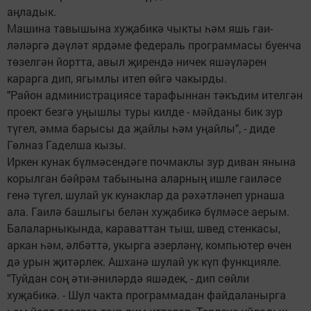
аңладык.
Машина тавышына хуҗабикә чыкты һәм яшь гаи­
ләләргә дәүләт ярдәме федераль программасы буенча
төзелгән йортта, авыл җирендә ничек яшәүләрен
карарга дип, ягымлы итеп өйгә чакырды.
"Район администрациясе тарафыннан тәкъдим ителгән
проект безгә уңышлы туры килде - мәйданы бик зур
түгел, әмма барысы да җайлы һәм уңайлы", - диде
Гөлназ Гаделша кызы.
Иркен кунак бүлмәсендә­ге почмаклы зур диван янына
корылган бәйрәм табынына аларның ишле гаиләсе
генә түгел, шулай ук кунак­лар да рәхәтләнеп урнаша
ала. Гаилә башлыгы белән хуҗабикә бүлмәсе аерым.
Балаларныкында, караваттан тыш, швед стенкасы,
аркан һәм, әлбәттә, укырга әзерләнү, компьютер өчен
дә урын җитәрлек. Ашханә шулай ук күп функцияле.
"Туйдан соң әти-әниләрдә яшәдек, - дип сөйли
хуҗабикә. - Шул чакта программадан файдаланырга