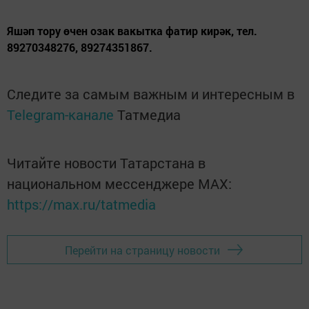
Яшәп тору өчен озак вакытка фатир кирәк, тел.
89270348276, 89274351867.
Следите за самым важным и интересным в
Telegram-канале
Татмедиа
Читайте новости Татарстана в
национальном мессенджере MАХ:
https://max.ru/tatmedia
Перейти на страницу новости