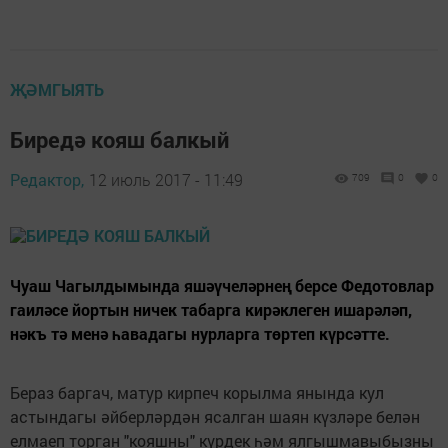
ҖӘМГЫЯТЬ
Биредә кояш балкый
Редактор,
12 июль 2017 - 11:49
709
0
0
Чуаш Чагылдымында яшәүчеләрнең берсе Федотовлар
гаиләсе йортын ничек табарга кирәклеген ишарәләп,
нәкъ тә менә һавадагы нурларга төртеп күрсәтте.
Бераз баргач, матур кирпеч корылма янында кул
астындагы әйберләрдән ясалган шаян күзләре белән
елмаеп торган "кояшны" күрдек һәм ялгышмавыбызны