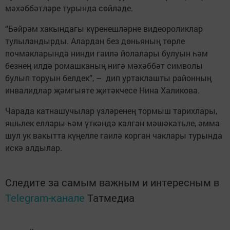
мәхәббәтләре турында сөйләде.
“Бәйрәм хакындагы күренешләрне видеороликлар
тулыландырды. Алардан без дөньяның төрле
почмакларында нинди гаилә йолалары булуын һәм
безнең илдә ромашканың нигә мәхәббәт символы
булып торуын белдек”, – дип уртаклашты районның
инвалидлар җәмгыяте җитәкчесе Нина Халикова.
Чарада катнашучылар үзләренең­ тормыш тарихлары,
яшьлек ел­лары һәм үткәндә калган мә­шәкатьле, әмма
шул ук вакытта күңелле гаилә корган чаклары турын­да
искә алдылар.
Следите за самым важным и интересным в
Telegram-канале
Татмедиа