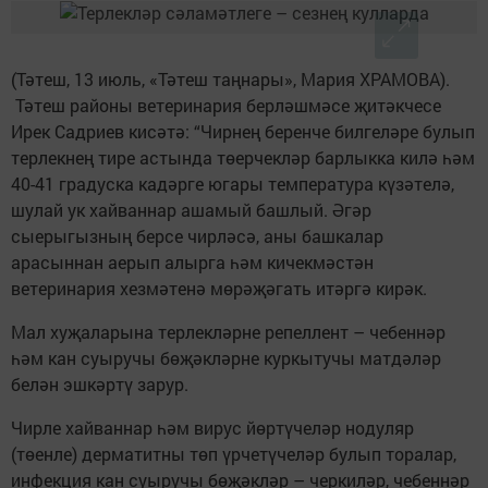
(Тәтеш, 13 июль, «Тәтеш таңнары», Мария ХРАМОВА).
Тәтеш районы ветеринария берләшмәсе җитәкчесе
Ирек Садриев кисәтә: “Чирнең беренче билгеләре булып
терлекнең тире астында төерчекләр барлыкка килә һәм
40-41 градуска кадәрге югары температура күзәтелә,
шулай ук хайваннар ашамый башлый. Әгәр
сыерыгызның берсе чирләсә, аны башкалар
арасыннан аерып алырга һәм кичекмәстән
ветеринария хезмәтенә мөрәҗәгать итәргә кирәк.
Мал хуҗаларына терлекләрне репеллент – чебеннәр
һәм кан суыручы бөҗәкләрне куркытучы матдәләр
белән эшкәртү зарур.
Чирле хайваннар һәм вирус йөртүчеләр нодуляр
(төенле) дерматитны төп үрчетүчеләр булып торалар,
инфекция кан суыручы бөҗәкләр – черкиләр, чебеннәр