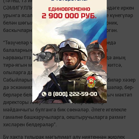
(Тәтеш, 13 июль, «Тәтеш таңнары», Сания
СӘМИГУЛЛИНА, автор фотосы). Авыл үзәгендәге иркен
урынга ясалган таганнар, комлык һәм төрле күнегүләр
белән шөгыльләнергә мөмкинлек бирүче турник,
баскычларны балалар инде яратып та өлгергән.
“Төзүчеләр чын күңелдән хезмәт куйды. Биредә
балаларның шат авазлары еш ишетелә, һәм
һәрвакытта шулай булсын иде. Алдагы көндә аның
тирә-ягын матурлап куак-үсентеләр дә үсеп китсә,
олыларга да бик шәп ял итү урыны булачак.
Сабыйларын уйнарга алып килгән әниләр, әбиләр хәзер
дә эскәмияләргә утырып рәхәтләнеп сөйләшәләр, бер-
берләре белән аралашалар, – диде башлангыч мәктәп
директоры Алсу Халикова. – Алар балалар
мәйданчыгы булганга бик сөенәләр. Әлеге игелекле
гамәлне башкаручыларга, оештыручыларга рәхмәт
хисләрен белдерәләр”.
Бу хакта тулырак мәгълүмат алу ниятеннән җирлек