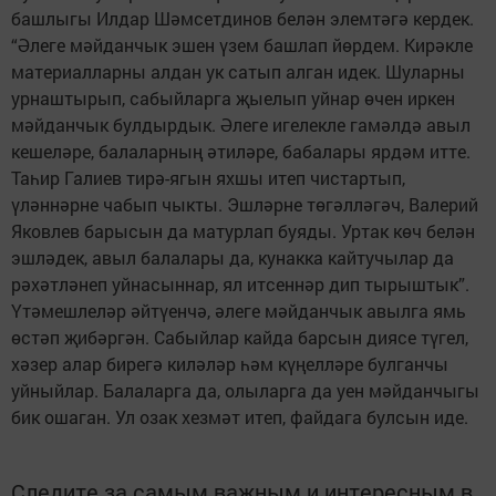
башлыгы Илдар Шәмсетдинов белән элемтәгә кердек.
“Әлеге мәйданчык эшен үзем башлап йөрдем. Кирәкле
материалларны алдан ук сатып алган идек. Шуларны
урнаштырып, сабыйларга җыелып уйнар өчен иркен
мәйданчык булдырдык. Әлеге игелекле гамәлдә авыл
кешеләре, балаларның әтиләре, бабалары ярдәм итте.
Таһир Галиев тирә-ягын яхшы итеп чис­тартып,
үләннәрне чабып чыкты. Эшләрне төгәлләгәч, Валерий
Яковлев барысын да матурлап буяды. Уртак көч белән
эшләдек, авыл балалары да, кунакка кайтучылар да
рәхәтләнеп уйнасыннар, ял итсеннәр дип тырыштык”.
Үтәмешлеләр әйтүенчә, әлеге мәйданчык авылга ямь
өстәп җибәргән. Сабыйлар кайда барсын диясе түгел,
хәзер алар бирегә киләләр һәм күңелләре булганчы
уйныйлар. Балаларга да, олыларга да уен мәйданчыгы
бик ошаган. Ул озак хезмәт итеп, файдага булсын иде.
Следите за самым важным и интересным в