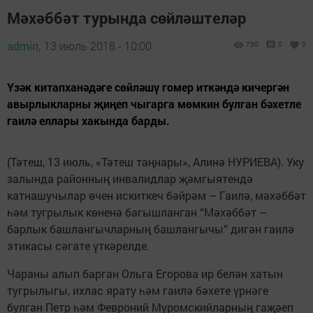
Мәхәббәт турында сөйләштеләр
admin,
13 июль 2018 - 10:00
730
0
0
Үзәк китапханәдәге сөйләшү гомер ит­­кәндә кичергән
авырлыкларны­ җиңеп чыгарга мөмкин булган бә­хетле
гаилә еллары хакында барды.
(Тәтеш, 13 июль, «Тәтеш таңнары», Алинә НУРИЕВА). Уку
залында районның инвалидлар җәмгыятендә
катнашучылар өчен искиткеч бәйрәм – Гаилә, мәхәббәт
һәм тугрылык көненә багышланган “Мәхәббәт –
барлык башлангычларның башлангычы” дигән гаилә
этикасы сәгате үткәрелде.
Чараны алып барган Ольга Егорова ир белән хатын
тугрылыгы, ихлас ярату һәм гаилә бәхете үрнәге
булган Петр һәм Февроний Муромскийларның гаҗәеп