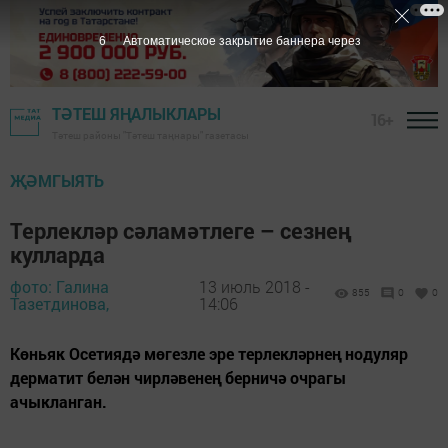
6
Автоматическое закрытие баннера через
ТӘТЕШ ЯҢАЛЫКЛАРЫ
16+
Тәтеш районы "Тәтеш таңнары" газетасы
ҖӘМГЫЯТЬ
Терлекләр сәламәтлеге –­ сезнең
кулларда
фото: Галина
13 июль 2018 -
855
0
0
Тазетдинова,
14:06
Көньяк Осетиядә мөгезле эре терлекләрнең нодуляр
дерматит белән чирләвенең берничә очрагы
ачыкланган.