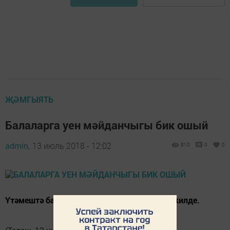
ҖӘМГЫЯТЬ
Балаларга уен мәйданчыгы бик ошый
admin,
13 июль 2018 - 12:02
810
0
0
Үтәмештә балалар мәйданчыгы барлыкка килде.