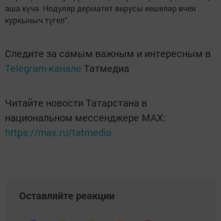
аша күчә. Нодуляр дерматит вирусы кешеләр өчен
куркыныч түгел”.
Следите за самым важным и интересным в
Telegram-канале
Татмедиа
Читайте новости Татарстана в
национальном мессенджере MАХ:
https://max.ru/tatmedia
Оставляйте реакции