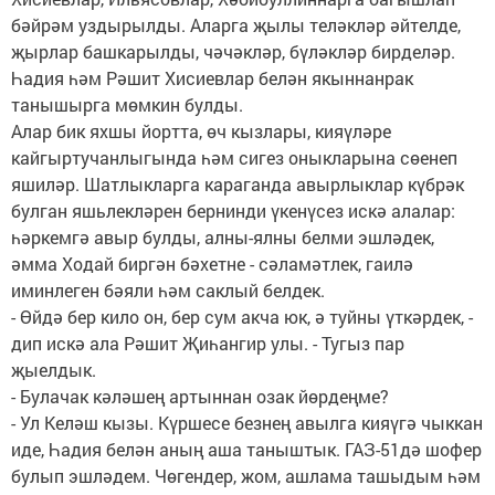
бәйрәм уз­дырылды. Аларга җылы теләкләр әйтелде,
җырлар башкарылды, чә­чәкләр, бүләкләр бирделәр.
Һадия һәм Рәшит Хисиевлар белән якыннанрак
танышырга мөмкин булды.
Алар бик яхшы йортта, өч кызлары, кияүләре
кайгыртучанлыгын­да һәм сигез оныкларына сөе­неп
яшиләр. Шатлык­ларга караганда авырлыклар күбрәк
булган яшьлекләрен бернинди үкенүсез искә алалар:
һәркемгә авыр булды, алны-ялны белми эшләдек,
әмма Ходай биргән бәхетне - сәламәтлек, гаилә
иминлеген бәяли һәм саклый белдек.
- Өйдә бер кило он, бер сум акча юк, ә туйны үткәрдек, -
дип искә ала Рәшит Җиһангир улы. - Тугыз пар
җыелдык.
- Булачак кәләшең артыннан озак йөрдеңме?
- Ул Келәш кызы. Күршесе безнең авылга ки­яүгә чыккан
иде, Һадия белән аның аша таныштык. ГАЗ-51дә шофер
булып эшләдем. Чөгендер, жом, ашлама ташыдым һәм