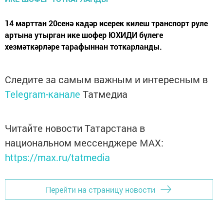
14 марттан 20сенә кадәр исерек килеш транспорт руле
артына утырган ике шофер ЮХИДИ бүлеге
хезмәткәрләре тарафыннан тоткарланды.
Следите за самым важным и интересным в
Telegram-канале
Татмедиа
Читайте новости Татарстана в
национальном мессенджере MАХ:
https://max.ru/tatmedia
Перейти на страницу новости