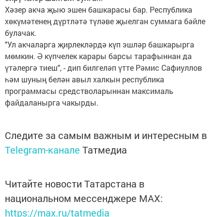
Хәзер акча җыю эшен башкарасы бар. Республика
хөкүмәтенең дүртләтә түләве җыелган суммага бәйле
булачак.
"Ул акчаларга җирлекләрдә күп эшләр башкарырга
мөмкин. Ә күпчелек карары барсы тарафыннан да
үтәлергә тиеш", - дип билгеләп үтте Рәмис Сафиуллов
һәм шуның белән авыл халкын республика
программасы средстволарыннан максималь
файдаланырга чакырды.
Следите за самым важным и интересным в
Telegram-канале
Татмедиа
Читайте новости Татарстана в
национальном мессенджере MАХ:
https://max.ru/tatmedia