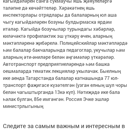
кагыйдәләрен санга сукмаучы яшь җәяүлеләргә
таләпне дә көчәйттеләр. Хәрәкәтнең яшь
инспекторлары отрядлары да балаларның юл аша
чыгу кагыйдәләрен бозуны булдырмаска ярдәм
итәләр. Кагыйдә бозучылар турындагы хәбәрләр,
киләчәктә профилактик эш үткәрү өчен, аларның
мәктәпләренә җибәрелә. Полицейскийлар мәктәпләрдә
һәм балалар бакчаларында педагоглар, укучылар һәм
аларның әти-әниләре белән әңгәмәләр үткәрәләр.
Автотранспорт предприятиеләрендә һәм башка
оешмаларда тематик лекцияләр укылачак. Быелның
ике аенда Татарстанда балалар катнашында 77 юл-
транспорт фаҗигасе күзәтелгән (узган елның шул чоры
белән чагыштырганда 13кә күп). Нәтиҗәдә ике бала
һәлак булган, 85е имгәнгән. Россия Эчке эшләр
министрлыгының
Следите за самым важным и интересным в