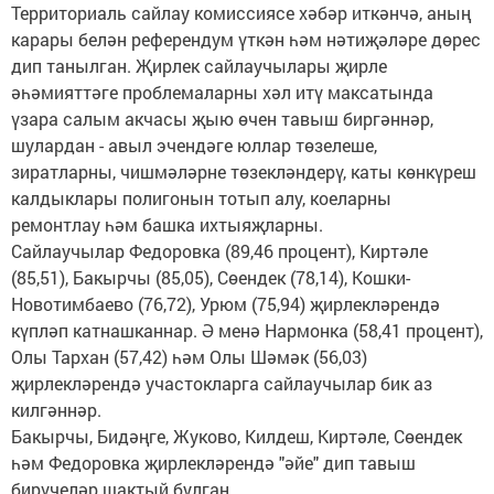
Территориаль сайлау комиссиясе хәбәр иткәнчә, аның
карары белән референдум үткән һәм нәтиҗәләре дөрес
дип танылган. Җирлек сайлаучылары җирле
әһәмияттәге проблемаларны хәл итү максатында
үзара салым акчасы җыю өчен тавыш биргәннәр,
шулардан - авыл эчендәге юллар төзелеше,
зиратларны, чишмәләрне төзекләндерү, каты көнкүреш
калдыклары полигонын тотып алу, коеларны
ремонтлау һәм башка ихтыяҗларны.
Сайлаучылар Федоровка (89,46 процент), Киртәле
(85,51), Бакырчы (85,05), Сөендек (78,14), Кошки-
Новотимбаево (76,72), Урюм (75,94) җирлекләрендә
күпләп катнашканнар. Ә менә Нармонка (58,41 процент),
Олы Тархан (57,42) һәм Олы Шәмәк (56,03)
җирлекләрендә участокларга сайлаучылар бик аз
килгәннәр.
Бакырчы, Бидәңге, Жуково, Килдеш, Киртәле, Сөендек
һәм Федоровка җирлекләрендә "әйе" дип тавыш
бирүчеләр шактый булган.