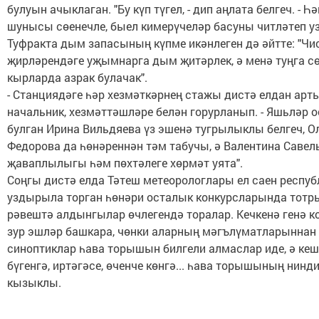
булуын ачыклаган. "Бу күп түгел, - дип аңлата белгеч. - Һә
шунысы сөенечле, быел кимерүчеләр басуны читләтеп уз
Туфракта дым запасының күпме икәнлеген дә әйтте: "Чи
җирләрендәге уҗымнарга дым җитәрлек, ә менә туңга с
кырларда азрак булачак".
- Станциядәге һәр хезмәткәрнең стажы дистә елдан артык
начальник, хезмәттәшләре белән горурланып. - Яшьләр 
булган Ирина Вильдяева үз эшенә тугрылыклы белгеч, О
Федорова да һөнәреннән тәм табучы, ә Валентина Саве
җаваплылыгы һәм пөхтәлеге хөрмәт уята".
Соңгы дистә елда Тәтеш метеорологлары ел саен респу
уздырыла торган һөнәри осталык конкурсларында тотр
рәвештә алдынгылар өчлегендә торалар. Кечкенә генә к
зур эшләр башкара, чөнки аларның мәгълүматларыннан
синоптиклар һава торышын билгели алмаслар иде, ә ке
бүгенгә, иртәгәсе, өченче көнгә... һава торышының нинд
кызыклы.