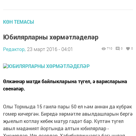
КӨН ТЕМАСЫ
Юбилярларны хөрмәтләделәр
Редактор,
23 март 2016 - 04:01
710
0
0
Өлкәннәр матди байлыкларына түгел, ә варисларына
сөенәләр.
Олы Тормыда 15 гаилә пары 50 ел һәм аннан да күбрәк
гомер кичергән. Биредә хөрмәтле авылда­шларын бергә
җыелып котлау кебек матур гадәт бар. Күптән түгел
авыл мәдәният йортында алтын юбиляр­лар -
Хисиевлар, Ильясовлар, Хәбибуллиннар­га багышлап