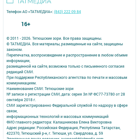
Телефон АО «ТАТМЕДИА»:
(843) 222 09 84
16+
© 2011 - 2026. Тетюшские зори. Все права защищены.
© ТАТМЕДИА. Все материалы, размещенные на сайте, защищены
законом.
Перепечатка, воспроизведение и распространение в любом объеме
информации,
размещенной на сайте, возможна только с письменного согласия
редакций СМИ.
При поддержке Республиканского агентства по печати и массовым
коммуникациям.
Наименование СМИ: Тетюшские зори
№ записи о регистрации СМИ, дата: серия Эл № ФС77-73780 от 28
сентября 2018 г.
СМИ зарегистрированно Федеральной службой по надзору в сфере
связи,
информационных технологий и массовых коммуникаций
ФИО главного редактора: Калашникова Елена Викторовна
Адрес редакции: Российская Федерация, Республика Татарстан,
422370, Тетюшский р-н, г. Тетюши, ул. Свердлова, д. 59
Электронная почта редакции: avangard@tatmedia.com