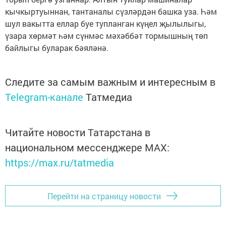
кычкыр­туыннан, тантаналы сүзләрдән башка уза. Һәм
шул вакытта еллар буе тупланган күңел җы­лылыгы,
үзара хөрмәт һәм сүнмәс мәхәббәт тормышның төп
байлыгы буларак бәяләнә.
Следите за самым важным и интересным в
Telegram-канале
Татмедиа
Читайте новости Татарстана в
национальном мессенджере MАХ:
https://max.ru/tatmedia
Перейти на страницу новости