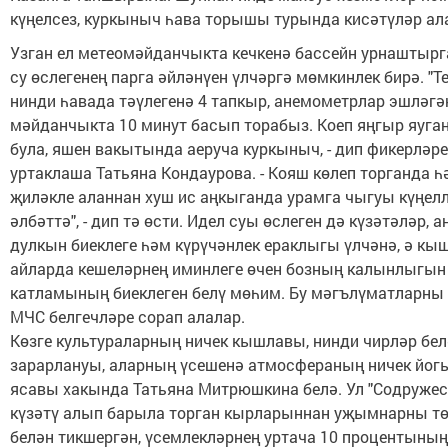
күңелсез, куркыныч һава торышы турында кисәтүләр ал
Узган ел метеомәйдан­чык­та кечкенә бассейн урнаштырг
су өслегенең парга әйлә­нүен үлчәргә мөмкинлек бирә. "Т
нинди һавада тәүлегенә 4 тапкыр, анемометрлар эшләгә
мәйданчыкта 10 минут басып торабыз. Коеп яңгыр яуга
була, яшен вакытында аеруча куркыныч, - дип фикерләре
уртаклаша Татьяна Кондаурова. - Кояш көлеп торганда һ
җиләкле аланнан хуш ис аңкыганда урамга чыгуы күңелл
әлбәттә", - дип тә өсти. Идел суы өслеген дә күзәтәләр, а
дулкын биеклеге һәм күрүчәнлек ераклыгы үлчәнә, ә кы
айларда кешеләрнең иминлеге өчен бозның калынлыгын
катламының биеклеген белү мөһим. Бу мәгълүматларны 
МЧС белгечләре сорап алалар.
Көзге культураларның ничек кышлавы, нинди чирләр бе
зарарлануы, аларның үсешенә атмосфераның ничек йог
ясавы хакында Татьяна Митрюшкина белә. Ул "Содруже
күзәтү алып барыла торган кыр­ларыннан уҗымнарны т
белән тикшергән, үсемлекләрнең уртача 10 процентының