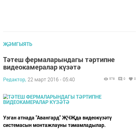
ҖӘМГЫЯТЬ
Тәтеш фермаларындагы тәртипне
видеокамералар күзәтә
Редактор,
22 март 2016 - 05:40
578
0
0
Узган атнада "Авангард" ҖЧҖда видеокүзәтү
системасын монтажлауны тәмамладылар.