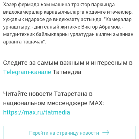
Хәзер фермада һәм машина-трактор паркында
видеокамералар каравылчыларга ярдәмгә итәчәкләр,
хуҗалык идарәсе дә видекүзәтү астында. "Камералар
урнаштыру, - дип саный җитәкче Виктор Абрамов, -
матди-техник байлыкларны урлатудан килгән зыяннан
арзанга төшәчәк".
Следите за самым важным и интересным в
Telegram-канале
Татмедиа
Читайте новости Татарстана в
национальном мессенджере MАХ:
https://max.ru/tatmedia
Перейти на страницу новости