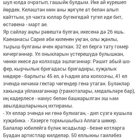
шул юлда очратып, гашыйк булдым. Ике ай күрешеп
йөрдек. Келәштән мин аны җигүле ат белән алып
кайттым, ул чакта юллар бүгенгедәй түгел иде бит,
өстәвенә - март ае.
Яр сайлау аңлы рәвештә булган, икесенә дә 26 яшь.
Каенанасы Са­­рия әби киленен уңган, олы җанлы,
тырыш булганы өчен яраткан. 32 ел бергә тату гомер
кичергәннәр. Ул оныкларын үстерешүдә булышкан,
чөнки икесе дә колхозда эшләгәннәр: Рәшит абый шо­
фер, кырчылык бригадасы бригадиры, хуҗалык
мөдире - барлыгы 45 ел, ә Һадия апа колхозчы, 41 ел
эчендә ничәмә гектар чөгендер генә утаган. Бүләкләр
хакында уйламаганнар (грамоталары, медальләре бар),
иң кадерлесе - намус белән башкарылган эш һәм
авылдашларының ихти­ра­мы.
- Ул еллар эчендә ни генә булмаган, - дип сүзгә ку­шыла
хуҗабикә. - Хәзерге тормышыбыз Аллага шөкер.
Балалар юбиле­йга бү­ләк ясадылар - безне котларга
Буадан артистлар килделәр. 50 еллыкны гаи­ләбез