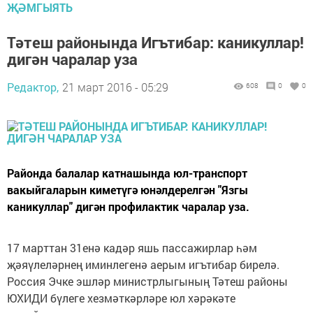
ҖӘМГЫЯТЬ
Тәтеш районында Игътибар: каникуллар!
дигән чаралар уза
Редактор,
21 март 2016 - 05:29
608
0
0
Районда балалар катнашында юл-транспорт
вакыйгаларын киметүгә юнәлдерелгән "Язгы
каникуллар" дигән профилактик чаралар уза.
17 марттан 31енә кадәр яшь пассажирлар һәм
җәяүлеләрнең иминлегенә аерым игътибар бирелә.
Россия Эчке эшләр министрлыгының Тәтеш районы
ЮХИДИ бүлеге хезмәткәрләре юл хәрәкәте