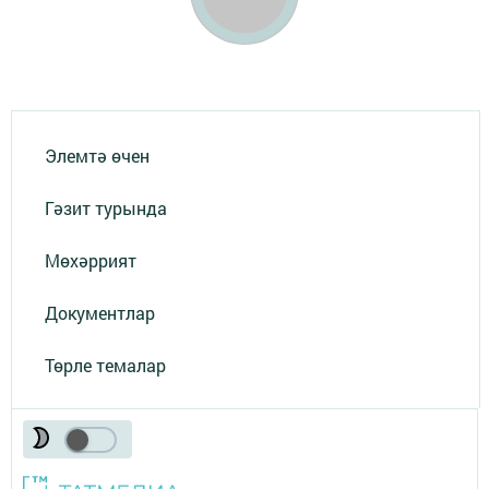
Элемтә өчен
Гәзит турында
Мөхәррият
Документлар
Төрле темалар