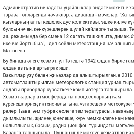
Административ бинадагы уңайлыклар өйдәге мохитне хә
тәрәзә төпләрендә чәчәкләр, ә диванда - мәчеләр. "Хаты
кызларның алты кешелек дус коллективы, эшкә килүе кү
булсын өчен, көнкүрешләрен шулай көйләргә тырыша. Тә
эш режимында бер смена 12 сәгать тәшкил итә, димәк, б
икенче йортыбыз", - дип сөйли метеостанция начальниг
Матвеева.
Бу бинада әлеге хезмәт, ул Тәтештә 1942 елдан бирле гам
елдан аз гына артыграк яши.
Вакытлар узу белән җиһазлар да алыштырылган, ә 2010
автоматлаштырылган метеорологик станция урнаштыры
андагы приборлар күрсәткече компьютерга тапшырыла.
Хезмәткәрләр атмосферадагы процессларның һәм
күренешләрнең интенсивлыгына, үзгәрешенә метеокүзәтү
рәләр. Һава һәм туфрак өслеге температурасы, һаваның
дымлылыгы, җилнең юнәлеше, күрү мөмкинлеге һәм көнн
болытлылык, басым, радиацион фон турындагы мәгълү
Казанга тапшырыла. Шуннан инде махсус хезмәтләр һә