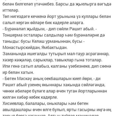
белән билгеләп үтәчәкбез. Барсы да­ җыелырга вәгъдә
итте­ләр.
Төп нигездәге кечкенә йорт урынына үз кул­лары белән
салып кергән өйләре бик кадерле аларга.
- Бүрәнәләп җыйдым, - дип сөйли Рәшит абый. -
Тоншерма осталары салдылар һәм бүрәнәләрне дә
таныды: бусы Келәш урманыннан, бусы -
Монастырскийдан, Ямбактыдан.
Заманында ишегал­ды тутырып мал-таур асраганнар,
хәзер кәҗәләр, сарыклар, тавыклар гына тоталар.
Ипи генә сатып алабыз, калганы үзебезнеке, дип сөенә
ир белән хатын.
- Бөтен Мәскәү аның оекбашларын киеп йөри, - ди
Рәшит абый үзенең якыннары хакында сөйләгәндә,
чөнки әбиләре бүләге алар өчен туган йортларыннан
килгән хә­бәр кебек кадерле.
Хисиевлар, балалары, оныклары һәм бөтен
авылдашлары өчен өлге булып, ярты гасырны иңгә-иң
торып бергә узганнар. Алтын туйлар машиналар