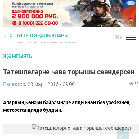
ТӘТЕШ ЯҢАЛЫКЛАРЫ
16+
Тәтеш районы "Тәтеш таңнары" газетасы
ҖӘМГЫЯТЬ
Тәтешлеләрне һава торышы сөендерсен
Редактор,
23 март 2016 - 09:00
70
Аларның һөнәри бәйрәмнәре алдыннан без үзебезнең
метеостанциядә булдык.