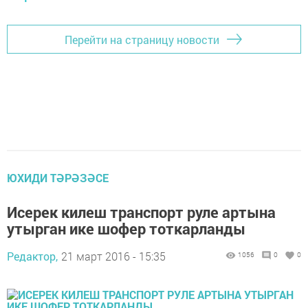
Перейти на страницу новости
ЮХИДИ ТӘРӘЗӘСЕ
Исерек килеш транспорт руле артына
утырган ике шофер тоткарланды
Редактор,
21 март 2016 - 15:35
1056
0
0