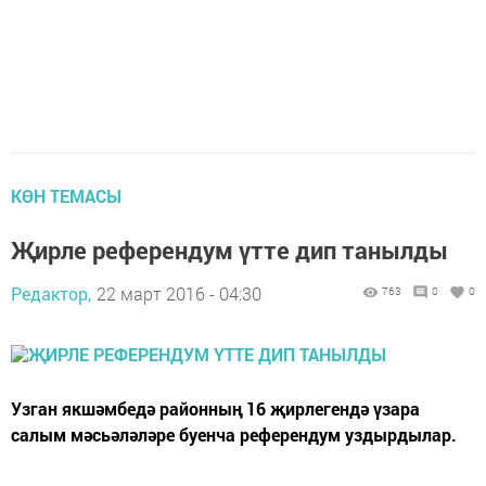
КӨН ТЕМАСЫ
Җирле референдум үтте дип танылды
Редактор,
22 март 2016 - 04:30
763
0
0
Узган якшәмбедә районның 16 җирлегендә үзара
салым мәсьәләләре буенча референдум уздырдылар.