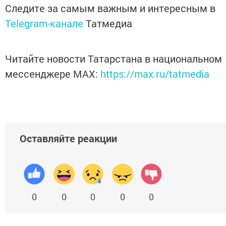
Следите за самым важным и интересным в
Telegram-канале
Татмедиа
Читайте новости Татарстана в национальном
мессенджере MАХ:
https://max.ru/tatmedia
Оставляйте реакции
0
0
0
0
0