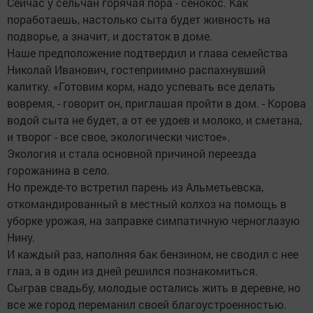
Сейчас у сельчан горячая пора - сенокос. Как
поработаешь, настолько сыта будет живность на
подворье, а значит, и достаток в доме.
Наше предположение подтвердил и глава семейства
Николай Иванович, гостеприимно распахнувший
калитку. «Готовим корм, надо успевать все делать
вовремя, - говорит он, приглашая пройти в дом. - Корова
водой сыта не будет, а от ее удоев и молоко, и сметана,
и творог - все свое, экологически чистое».
Экология и стала основной причиной переезда
горожанина в село.
Но прежде-то встретил парень из Альметьевска,
откомандированный в местный колхоз на помощь в
уборке урожая, на заправке симпатичную черноглазую
Нину.
И каждый раз, наполняя бак бензином, не сводил с нее
глаз, а в один из дней решился познакомиться.
Сыграв свадьбу, молодые остались жить в деревне, но
все же город переманил своей благоустроенностью.