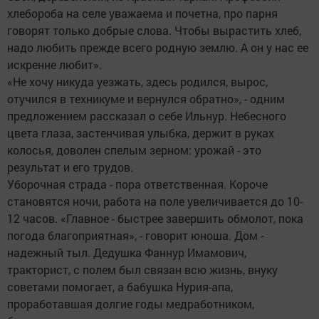
хлебороба на селе уважаема и почетна, про парня
говорят только добрые слова. Чтобы вырастить хлеб,
надо любить преж­де всего родную землю. А он у нас ее
искренне любит».
«Не хочу никуда уезжать, здесь родился, вырос,
отучился в техникуме и вернулся обратно», - одним
предложением рассказал о себе Ильнур. Небесного
цвета глаза, застенчивая улыбка, держит в руках
колосья, доволен спелым зерном: урожай - это
результат и его трудов.
Уборочная страда - пора ответственная. Короче
становятся ночи, работа на поле увеличивается до 10-
12 часов. «Главное - быстрее завершить обмолот, пока
погода благоприятная», - говорит юноша. Дом -
надежный тыл. Дедушка Фаннур Имамович,
тракторист, с полем был связан всю жизнь, внуку
советами помогает, а бабушка Нурия-апа,
проработавшая долгие годы мед­работником,