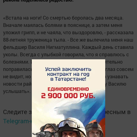
«Встала на ноги! Со смертью боролась два месяца.
Вначале маялась болями в пояснице, а затем меня
уложил грипп, и не чаяла, что выздоровлю, - рассказала
88-летняя труженица тыла. - Все же вылечила меня наш
фельдшер Василя Нигматуллина. Каждый день ставила
уколы. Всегда с улыбкой говорила, что я справлюсь с
болезнями. И благодаря ее заботам действительно
поправилась. Газету я не могу читать, один глаз совсем
не видит, но ее мне вслух читают: интересно узнавать
новости района. Так будет приятно про нашу Василю
услышать».
Следите за самым важным и интересным в
Telegram-канале
Татмедиа