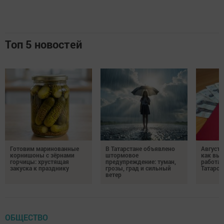
Топ 5 новостей
Готовим маринованные
В Татарстане объявлено
Августо
корнишоны с зёрнами
штормовое
как выр
горчицы: хрустящая
предупреждение: туман,
работа
закуска к празднику
грозы, град и сильный
Татарст
ветер
ОБЩЕСТВО