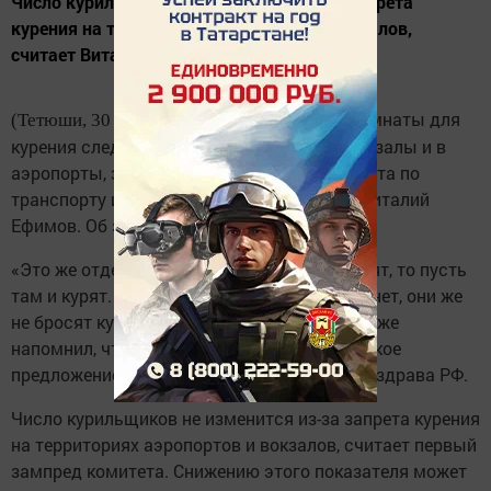
Число курильщиков не изменится из-за запрета
курения на территориях аэропортов и вокзалов,
считает Виталий Ефимов.
Комнаты для
(Тетюши, 30 ноября, «Тетюшские зори»).
курения следует вернуть на российские вокзалы и в
аэропорты, заявил первый зампред Комитета по
транспорту и строительству Госдумы РФ Виталий
Ефимов. Об этом сообщает РИА Новости.
«Это же отдельная комната, если люди курят, то пусть
там и курят. Из-за того, что такой комнаты нет, они же
не бросят курить», — сказал Ефимов. Он также
напомнил, что ранее комитет поддержал такое
предложение, но не получил одобрения Минздрава РФ.
Число курильщиков не изменится из-за запрета курения
на территориях аэропортов и вокзалов, считает первый
зампред комитета. Снижению этого показателя может