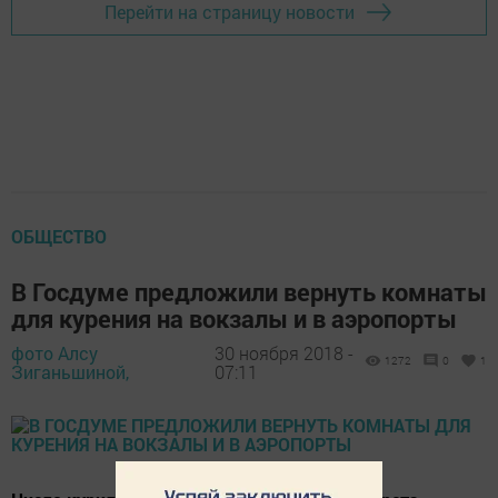
Перейти на страницу новости
ОБЩЕСТВО
В Госдуме предложили вернуть комнаты
для курения на вокзалы и в аэропорты
фото Алсу
30 ноября 2018 -
1272
0
1
Зиганьшиной,
07:11