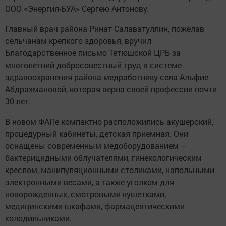
ООО «Энергия-БУА» Сергею Антонову.
Главный врач района Ринат Салаватуллин, пожелав
сельчанам крепкого здоровья, вручил
Благодарственное письмо Тетюшской ЦРБ за
многолетний добросовестный труд в системе
здравоохранения района медработнику села Альфие
Абдрахмановой, которая верна своей профессии почти
30 лет.
В новом ФАПе компактно расположились акушерский,
процедурный кабинеты, детская приемная. Они
оснащены современным медоборудованием –
бактерицидными облучателями, гинекологическим
креслом, манипуляционными столиками, напольными
электронными весами, а также уголком для
новорожденных, смотровыми кушетками,
медицинскими шкафами, фармацевтическими
холодильниками.