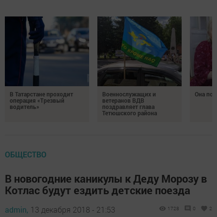
В Татарстане проходит
Военнослужащих и
Она по
операция «Трезвый
ветеранов ВДВ
водитель»
поздравляет глава
Тетюшского района
ОБЩЕСТВО
В новогодние каникулы к Деду Морозу в
Котлас будут ездить детские поезда
admin,
13 декабря 2018 - 21:53
1728
0
2