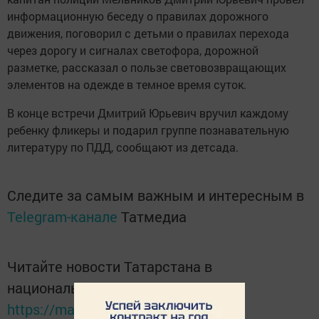
информационную беседу о правилах дорожного
движения, поговорил с детьми о правилах перехода
через дорогу и сигналах светофора, дорожной
разметке, рассказал о пользе световозвращающих
элементов на одежде в темное время суток.
В конце встречи Дмитрий Юрьевич вручил каждому
ребенку фликеры и подарил группе познавательную
литературу по ПДД, сообщают из детсада.
Следите за самым важным и интересным в
Telegram-канале
Татмедиа
Читайте новости Татарстана в
национальном мессенджере MАХ:
https://max.ru/tatmedia