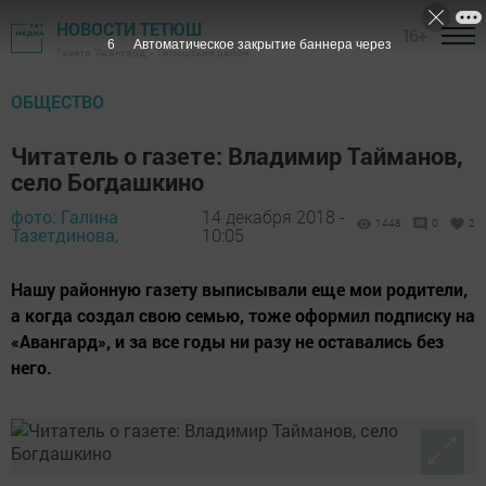
НОВОСТИ ТЕТЮШ
16+
4
Автоматическое закрытие баннера через
Газета "Авангард" - Тетюшский район
ОБЩЕСТВО
Читатель о газете: Владимир Тайманов,
село Богдашкино
фото: Галина
14 декабря 2018 -
1448
0
2
Тазетдинова,
10:05
Нашу районную газету выписывали еще мои родители,
а когда создал свою семью, тоже оформил подписку на
«Авангард», и за все годы ни разу не оставались без
него.