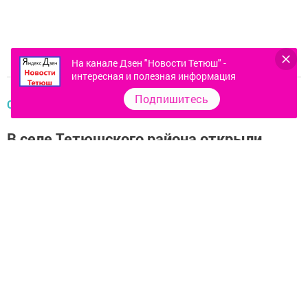
На канале Дзен "Новости Тетюш" -
интересная и полезная информация
Подпишитесь
ОБЩЕСТВО
В селе Тетюшского района открыли
выставочный стенд фотографий
погибших на войне земляков
admin,
2 февраля 2019 - 07:40
1031
0
0
Десять металлокерамических фотографий представил
выходец из села Валентин Запасов, сейчас
проживающий в Инте.