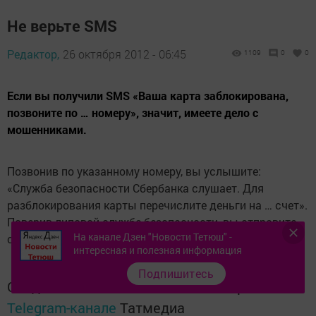
Не верьте SMS
Редактор,
26 октября 2012 - 06:45
1109
0
0
Если вы получили SMS «Ваша карта заблокирована,
позвоните по … номеру», значит, имеете дело с
мошенниками.
Позвонив по указанному номеру, вы услышите:
«Служба безопасности Сбербанка слушает. Для
разблокирования карты перечислите деньги на … счет».
Поверив липовой службе безопасности, вы отправите
На канале Дзен "Новости Тетюш" -
свои сбережения мошенникам. Вам это надо?
интересная и полезная информация
Подпишитесь
Следите за самым важным и интересным в
Telegram-канале
Татмедиа