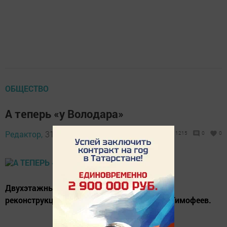
ОБЩЕСТВО
А теперь «у Володара»
Редактор,
31 октября 2012 - 10:16
1215
0
0
Двухэтажный торговый дом открыл после
реконструкции предприниматель Володар Тимофеев.