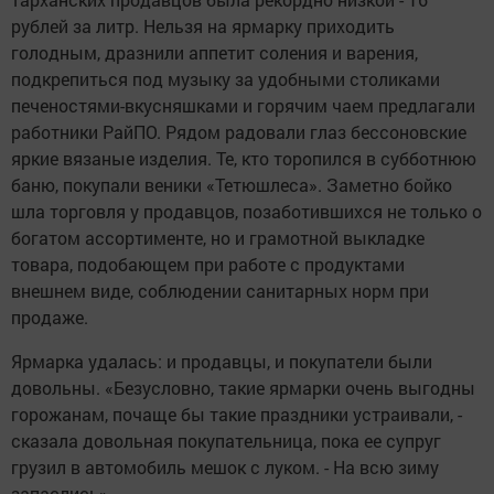
рублей за литр. Нельзя на ярмарку приходить
голодным, дразнили аппетит соления и варения,
подкрепиться под музыку за удобными столиками
печеностями-вкусняшками и горячим чаем предлагали
работники РайПО. Рядом радовали глаз бессоновские
яркие вязаные изделия. Те, кто торопился в субботнюю
баню, покупали веники «Тетюшлеса». Заметно бойко
шла торговля у продавцов, позаботившихся не только о
богатом ассортименте, но и грамотной выкладке
товара, подобающем при работе с продуктами
внешнем виде, соблюдении санитарных норм при
продаже.
Ярмарка удалась: и продавцы, и покупатели были
довольны. «Безусловно, такие ярмарки очень выгодны
горожанам, почаще бы такие праздники устраивали, -
сказала довольная покупательница, пока ее супруг
грузил в автомобиль мешок с луком. - На всю зиму
запаслись».