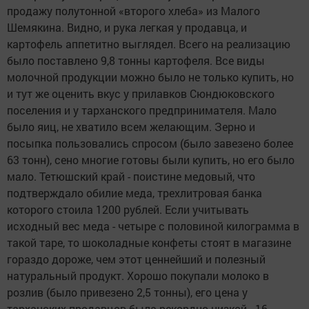
продажу полутонной «второго хлеба» из Малого
Шемякина. Видно, и рука легкая у продавца, и
картофель аппетитно выглядел. Всего на реализацию
было поставлено 9,8 тонны картофеля. Все виды
молочной продукции можно было не только купить, но
и тут же оценить вкус у прилавков Сюндюковского
поселения и у тарханского предпринимателя. Мало
было яиц, не хватило всем желающим. Зерно и
посыпка пользовались спросом (было завезено более
63 тонн), сено многие готовы были купить, но его было
мало. Тетюшский край - поистине медовый, что
подтверждало обилие меда, трехлитровая банка
которого стои­ла 1200 рублей. Если учитывать
исходный вес меда - четыре с половиной килограмма в
такой таре, то шоколадные конфеты стоят в магазине
гораздо дороже, чем этот ценнейший и полезный
натуральный продукт. Хорошо покупали молоко в
розлив (было привезено 2,5 тонны), его цена у
тарханских продавцов была рекордно низкой - 16