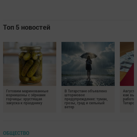
Топ 5 новостей
Готовим маринованные
В Татарстане объявлено
Августо
корнишоны с зёрнами
штормовое
как выр
горчицы: хрустящая
предупреждение: туман,
работа
закуска к празднику
грозы, град и сильный
Татарст
ветер
ОБЩЕСТВО