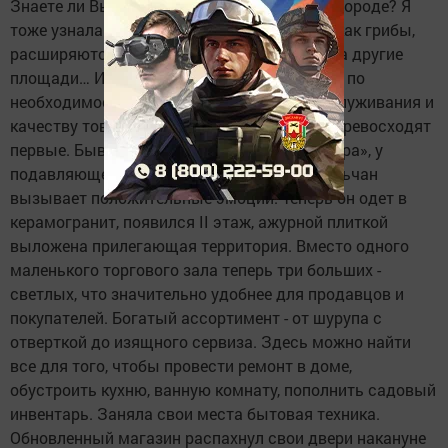
Знаете ли Вы, сколько магазинов в нашем городе? Я
тоже узнала только вчера - 81. Они растут, как грибы,
расширяются, закрываются, переезжают на другие
площади… И, как грибы, люди сортируют их по
необходимости, доступности, качеству обслуживания и
качеству товара. Последние два критерия превосходят
первые. Бывший «Лидер», теперь «у Володара», у
подавляющего большинства горожан и сельчан
вызывает положительные эмоции. Теперь он одет в
керамогранит, появился II этаж, ажурной плиткой
выложена прилегающая территория. Вместо одного
маленького торгового зала теперь три больших -
светлых, что значительно удобнее для продавцов и
покупателей. Богатый ассортимент - от шурупа с
отверткой до изящ­ного сервиза. Здесь можно найти
все для того, чтобы провести ремонт в доме,
обустроить кухню, ванную комнату, пополнить садовый
инвентарь. Заняла свои места бытовая техника.
Обновленный магазин распахнул свои двери накануне