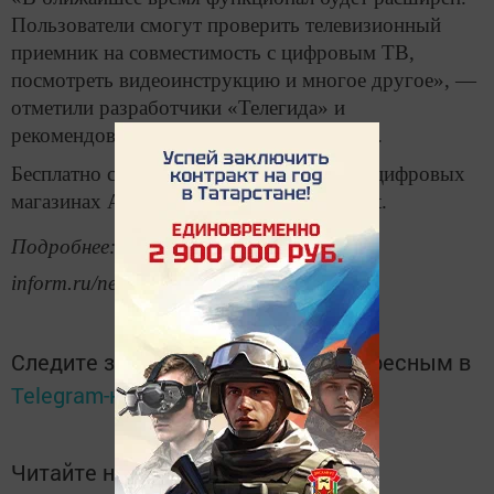
Пользователи смогут проверить телевизионный
приемник на совместимость с цифровым ТВ,
посмотреть видеоинструкцию и многое другое», —
отметили разработчики «Телегида» и
рекомендовали следить за обновлениями.
Бесплатно скачать приложение можно в цифровых
магазинах AppStore и Google Play Market.
Подробнее: https://www.tatar-
inform.ru/news/2019/01/22/639841/
Следите за самым важным и интересным в
Telegram-канале
Татмедиа
Читайте новости Татарстана в